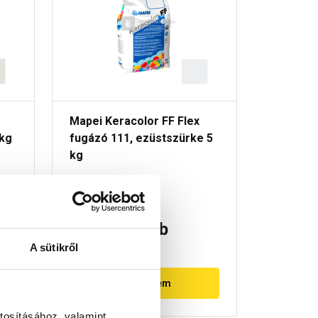
Mapei Keracolor FF Flex
Mapei Ke
 kg
fugázó 111, ezüstszürke 5
fugázó 1
kg
Raktáron
Raktá
4 580 Ft
/ db
4 580
A sütikről
916 Ft / kg
916 Ft / kg
Megnézem
tosításához, valamint