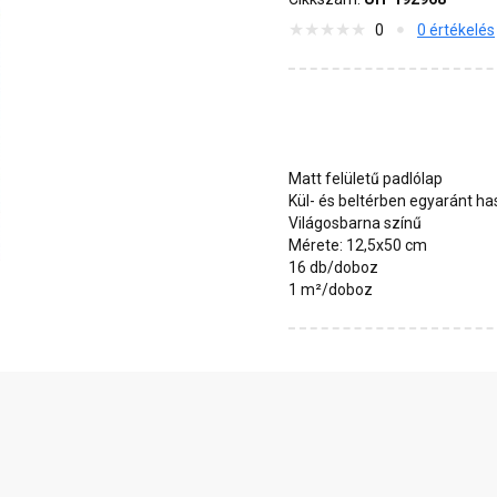
0
0 értékelés
Matt felületű padlólap
Kül- és beltérben egyaránt h
Világosbarna színű
Mérete: 12,5x50 cm
16 db/doboz
1 m²/doboz