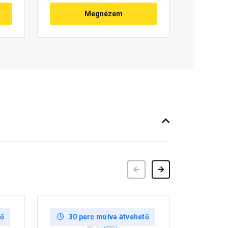
Megnézem
Előző
Következő
tő
30 perc múlva átvehető
30 