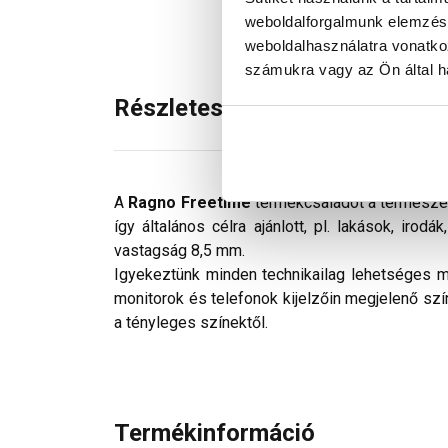
weboldalforgalmunk elemzésé
weboldalhasználatra vonatko
számukra vagy az Ön által ha
Részletes leírás
A
Ragno Freetime
termékcsaládot a természet
így általános célra ajánlott, pl. lakások, ir
vastagság 8,5 mm.
Igyekeztünk minden technikailag lehetséges mó
monitorok és telefonok kijelzőin megjelenő szí
a tényleges színektől.
Termékinformáció