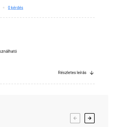
0 kérdés
asználható
Részletes leírás
Előző
Következő