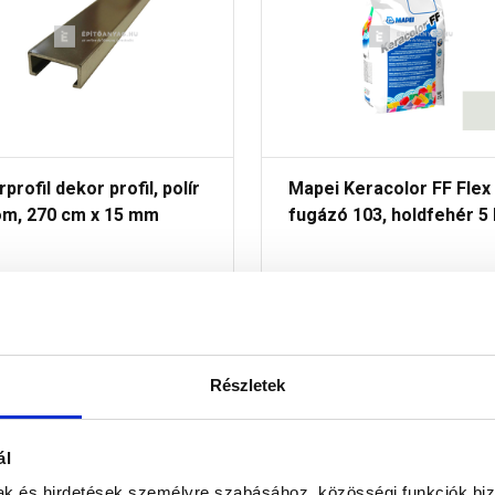
rprofil dekor profil, polír
Mapei Keracolor FF Flex
óm, 270 cm x 15 mm
fugázó 103, holdfehér 5
Raktáron
Raktáron
 760 Ft
/ db
4 580 Ft
/ db
Részletek
916 Ft / kg
Megnézem
Megnézem
ál
mak és hirdetések személyre szabásához, közösségi funkciók biz