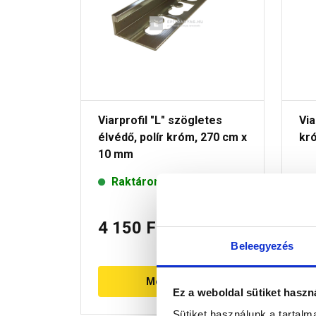
Viarprofil "L" szögletes
Via
élvédő, polír króm, 270 cm x
kr
10 mm
Raktáron
4 150 Ft
/ db
6
Beleegyezés
Megnézem
Ez a weboldal sütiket haszn
Sütiket használunk a tartal