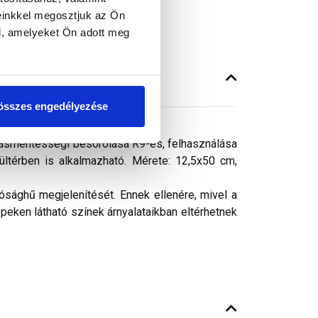
einkkel megosztjuk az Ön
l, amelyeket Ön adott meg
összes engedélyezése
szásmentességi besorolása R9-es, felhasználása
kültérben is alkalmazható. Mérete: 12,5x50 cm,
ósághű megjelenítését. Ennek ellenére, mivel a
peken látható színek árnyalataikban eltérhetnek