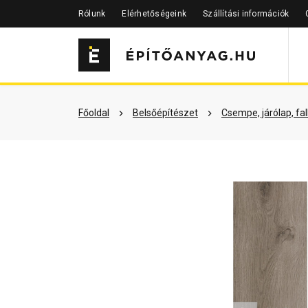
Rólunk
Elérhetőségeink
Szállítási információk
Szükséged lehet rá
Részletes 
Főoldal
Belsőépítészet
Csempe, járólap, fa