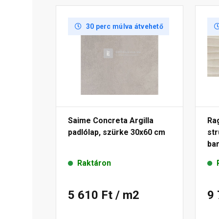
30 perc múlva átvehető
Saime Concreta Argilla
Ra
padlólap, szürke 30x60 cm
str
ba
Raktáron
5 610 Ft
/ m2
9