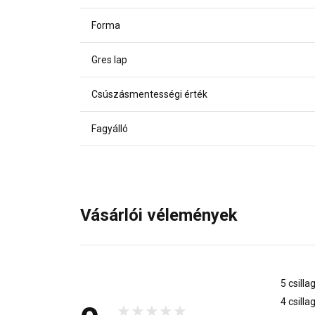
Forma
Gres lap
Csúszásmentességi érték
Fagyálló
Vásárlói vélemények
5 csilla
4 csilla