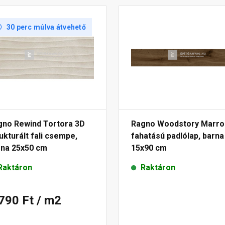
30 perc múlva átvehető
gno Rewind Tortora 3D
Ragno Woodstory Marr
ukturált fali csempe,
fahatású padlólap, barna
rna 25x50 cm
15x90 cm
Raktáron
Raktáron
 790 Ft
/ m2