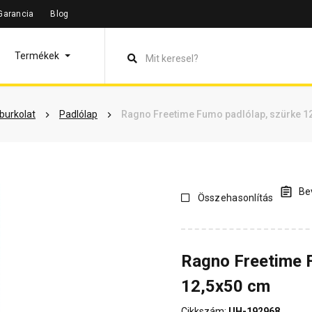
Garancia
Blog
leírás
Termékinformáció
Vásárlói vélemények
Kérdések 
Termékek
lburkolat
Padlólap
Ragno Freetime Fumo padlólap, szürke 1
Bev
Összehasonlítás
Ragno Freetime 
12,5x50 cm
Cikkszám:
UH-192968