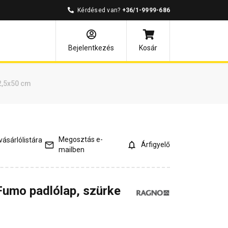
Kérdésed van?
+36/1-9999-686
és válaszok
Kapcsolódó cikkek
Bejelentkezés
Kosár
2,5x50 cm
Megosztás e-
ásárlólistára
Árfigyelő
mailben
Fumo padlólap, szürke