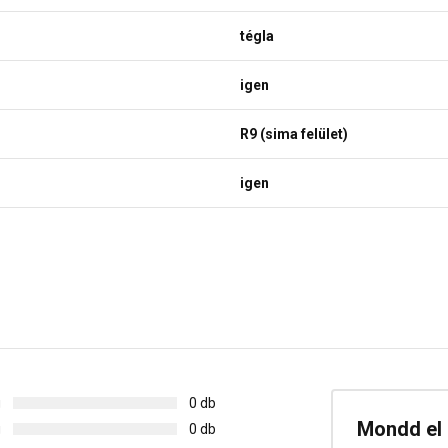
tégla
igen
R9 (sima felület)
igen
g
0 db
Mondd el 
g
0 db