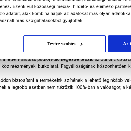
hez. Ezenkívül közösségi média-, hirdető- és elemező partner
zó adatait, akik kombinálhatják az adatokat más olyan adatokka
sznált más szolgáltatásokból gyűjtöttek.
Testre szabás
Az 
 ihlette. Fahatású padlói különlegessé teszik az otthont. Csú
odák, közintézmények burkolatai. Fagyállóságának köszönhetően 
don biztosítani a termékeink színének a lehető leginkább val
nek a legtöbb esetben nem tükrözik 100%-ban a valóságot, a ké