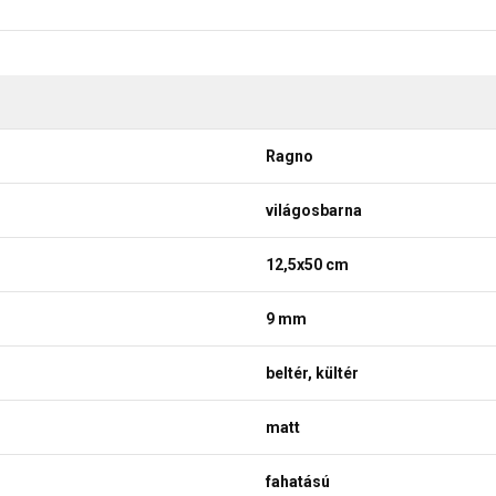
Ragno
világosbarna
12,5x50 cm
9 mm
beltér, kültér
matt
fahatású