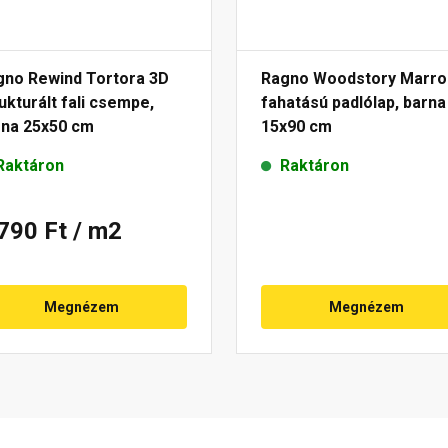
gno Rewind Tortora 3D
Ragno Woodstory Marr
ukturált fali csempe,
fahatású padlólap, barna
rna 25x50 cm
15x90 cm
Raktáron
Raktáron
 790 Ft
/ m2
Megnézem
Megnézem