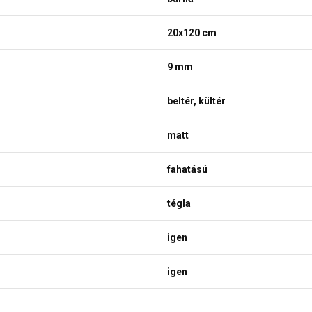
20x120 cm
9 mm
beltér, kültér
matt
fahatású
tégla
igen
igen