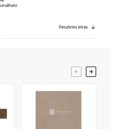
asználható
Részletes leírás
Előző
Következő