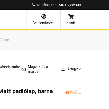
Kérdésed van?
+36/1-9999-686
és válaszok
Kapcsolódó cikkek
Bejelentkezés
Kosár
120 cm
Megosztás e-
ásárlólistára
Árfigyelő
mailben
att padlólap, barna