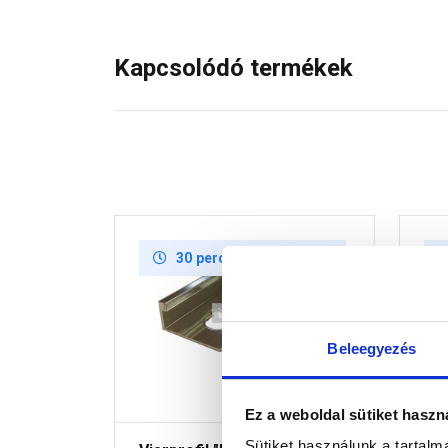
Kapcsolódó termékek
30 perc múlva átvehető
Beleegyezés
Ez a weboldal sütiket haszn
Sütiket használunk a tartal