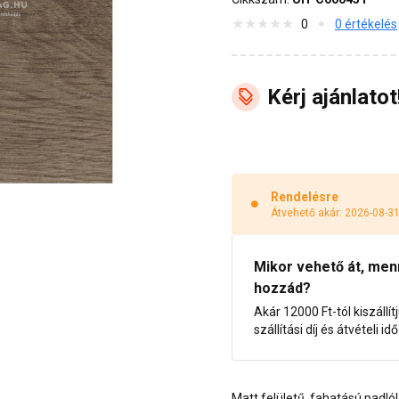
0
0 értékelés
Kérj ajánlatot
Rendelésre
Átvehető akár: 2026-08-3
Mikor vehető át, menny
hozzád?
Akár 12000 Ft-tól kiszállít
szállítási díj és átvételi i
Matt felületű, fahatású padló