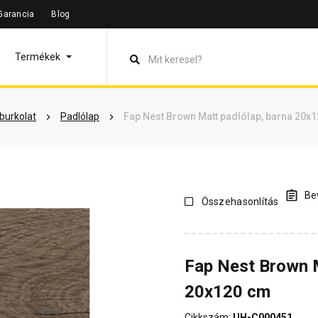
Garancia
Blog
leírás
Termékinformáció
Vásárlói vélemények
Kérdések 
Termékek
lburkolat
Padlólap
Fap Nest Brown Matt padlólap, barna 20x
Bev
Összehasonlítás
Fap Nest Brown M
20x120 cm
Cikkszám:
UH-C000451