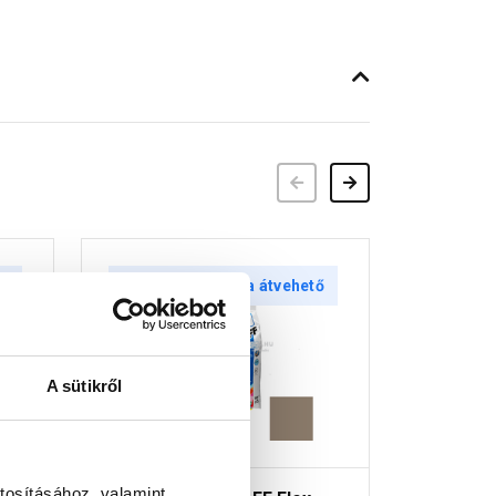
Előző
Következő
tő
30 perc múlva átvehető
30 
A sütikről
tosításához, valamint