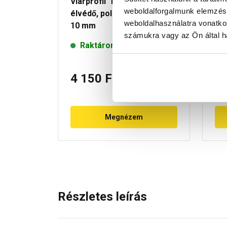
Viarprofil "L" szögletes
Via
weboldalforgalmunk elemzésé
élvédő, polír króm, 270 cm x
kr
weboldalhasználatra vonatko
10 mm
számukra vagy az Ön által ha
Raktáron
4 150 Ft
/ db
6
Megnézem
Részletes leírás