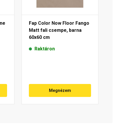
one
Fap Color Now Floor Fango
Matt fali csempe, barna
60x60 cm
Raktáron
Megnézem