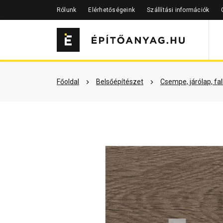
Rólunk
Elérhetőségeink
Szállítási információk
Szükséged lehet rá
Részletes 
Főoldal
Belsőépítészet
Csempe, járólap, fa