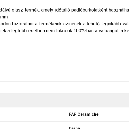
tályú olasz termék, amely időtálló padlóburkolatként használh
9 mm.
don biztosítani a termékeink színének a lehető leginkább val
nek a legtöbb esetben nem tükrözik 100%-ban a valóságot, a ké
FAP Ceramiche
barna