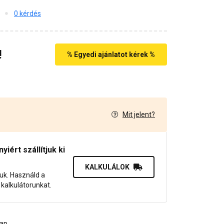
0 kérdés
!
% Egyedi ajánlatot kérek %
Mit jelent?
1
iért szállítjuk ki
KALKULÁLOK
juk. Használd a
dő kalkulátorunkat.
lap