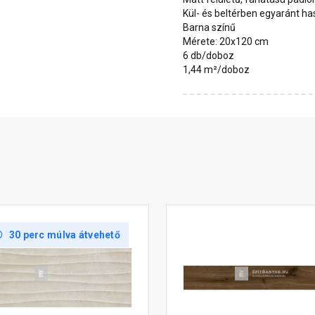
Kül- és beltérben egyaránt h
Barna színű
Mérete: 20x120 cm
6 db/doboz
1,44 m²/doboz
30 perc múlva átvehető