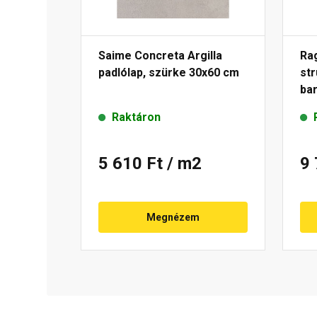
Saime Concreta Argilla
Ra
padlólap, szürke 30x60 cm
str
ba
Raktáron
5 610 Ft
/ m2
9
Megnézem