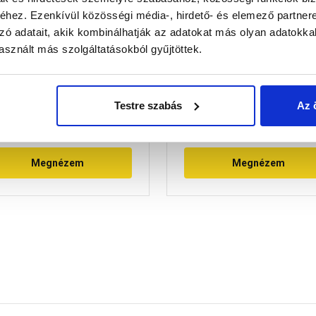
rprofil dekor profil, polír
Mapei Keracolor FF Flex
hez. Ezenkívül közösségi média-, hirdető- és elemező partner
óm, 270 cm x 15 mm
fugázó 135, aranypor 5 
zó adatait, akik kombinálhatják az adatokat más olyan adatokka
sznált más szolgáltatásokból gyűjtöttek.
Raktáron
Raktáron
Testre szabás
Az 
 760 Ft
/ db
4 580 Ft
/ db
916 Ft / kg
Megnézem
Megnézem