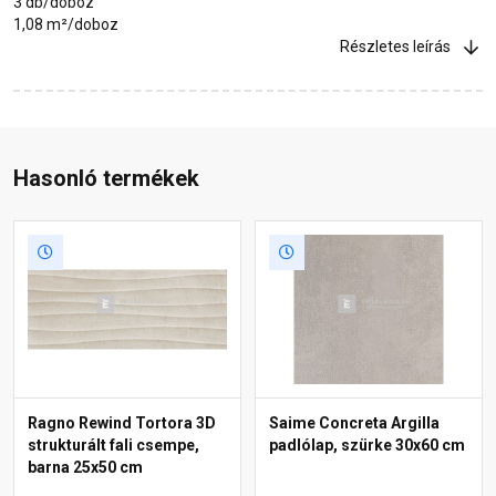
3 db/doboz
1,08 m²/doboz
Részletes leírás
Hasonló termékek
Ragno Rewind Tortora 3D
Saime Concreta Argilla
strukturált fali csempe,
padlólap, szürke 30x60 cm
barna 25x50 cm