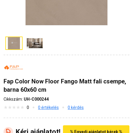
Fap Color Now Floor Fango Matt fali csempe,
barna 60x60 cm
Cikkszám:
UH-C000244
0
0 értékelés
0 kérdés
Kérj ajánlatot!
% Egyedi ajánlatot kérek %