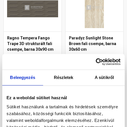
Ragno Tempera Fango
Paradyz Sunlight Stone
Trape 3D strukturált fali
Brown fali csempe, barna
csempe, barna 30x90 cm
30x60 cm
Rendelésre
Rendelésre
18 590 Ft
/ m2
Beleegyezés
Részletek
A sütikről
Megnézem
Megnézem
Ez a weboldal sütiket használ
Sütiket használunk a tartalmak és hirdetések személyre
szabásához, közösségi funkciók biztosításához,
valamint weboldalforgalmunk elemzéséhez. Ezenkívül
közösségi média-, hirdető- és elemező partnereinkkel