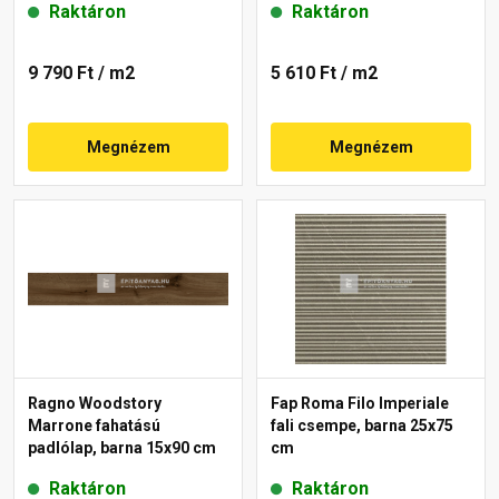
Raktáron
Raktáron
9 790 Ft
/ m2
5 610 Ft
/ m2
Megnézem
Megnézem
Ragno Woodstory
Fap Roma Filo Imperiale
Marrone fahatású
fali csempe, barna 25x75
padlólap, barna 15x90 cm
cm
Raktáron
Raktáron