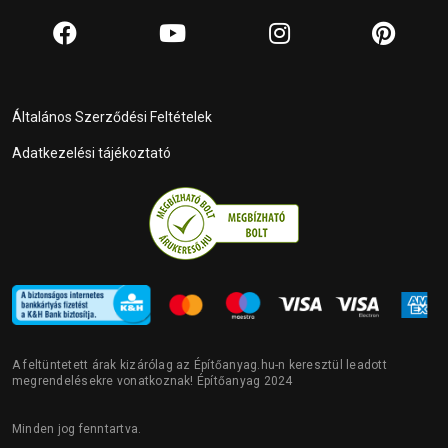
Általános Szerződési Feltételek
Adatkezelési tájékoztató
A feltüntetett árak kizárólag az Építőanyag.hu-n keresztül leadott
megrendelésekre vonatkoznak! Építőanyag 2024
Minden jog fenntartva.