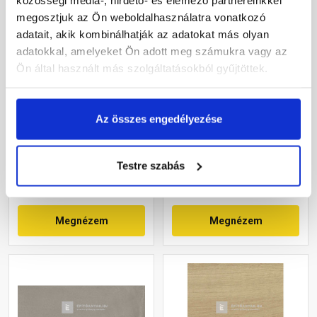
megosztjuk az Ön weboldalhasználatra vonatkozó
adatait, akik kombinálhatják az adatokat más olyan
adatokkal, amelyeket Ön adott meg számukra vagy az
Ön által használt más szolgáltatásokból gyűjtöttek.
Ragno Replace Tortora fali
Ragno Tempera Fango fali
csempe, világosbarna
csempe, barna 30x90 cm
20x50 cm
Az összes engedélyezése
Rendelésre
Rendelésre
Testre szabás
16 690 Ft
/ m2
Megnézem
Megnézem