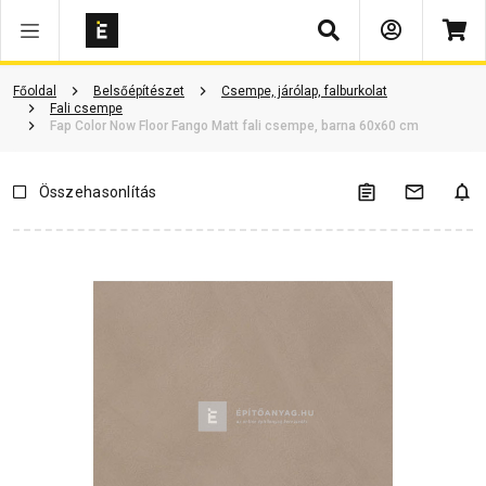
Keresés
Vásárlói vélemények
Kérdések és válaszok
Kapcsolódó cikkek
Főoldal
Belsőépítészet
Csempe, járólap, falburkolat
Fali csempe
Fap Color Now Floor Fango Matt fali csempe, barna 60x60 cm
Összehasonlítás