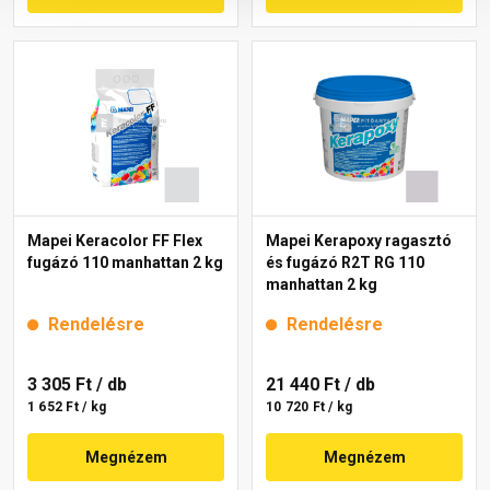
Mapei Keracolor FF Flex
Mapei Kerapoxy ragasztó
fugázó 110 manhattan 2 kg
és fugázó R2T RG 110
manhattan 2 kg
Rendelésre
Rendelésre
3 305 Ft
/ db
21 440 Ft
/ db
1 652 Ft / kg
10 720 Ft / kg
Megnézem
Megnézem