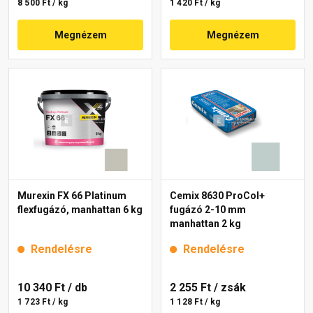
8 500 Ft / kg
1 420 Ft / kg
Megnézem
Megnézem
Murexin FX 66 Platinum
Cemix 8630 ProCol+
flexfugázó, manhattan 6 kg
fugázó 2-10 mm
manhattan 2 kg
Rendelésre
Rendelésre
10 340 Ft
/ db
2 255 Ft
/ zsák
1 723 Ft / kg
1 128 Ft / kg