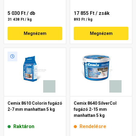
5 030 Ft
/ db
17 855 Ft
/ zsák
31 438 Ft / kg
893 Ft / kg
Megnézem
Megnézem
Cemix 8610 Colorin fugázó
Cemix 8640 SilverCol
2-7 mm manhattan 5 kg
fugázó 2-15 mm
manhattan 5 kg
Raktáron
Rendelésre