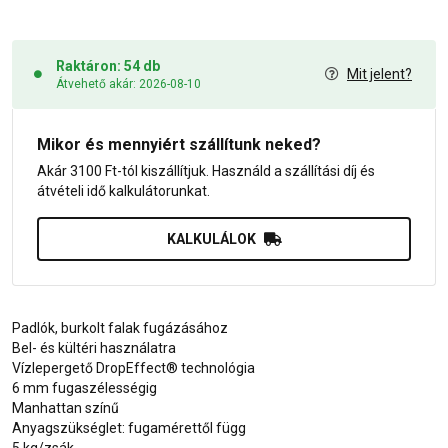
Raktáron: 54 db
Mit jelent?
Átvehető akár: 2026-08-10
Mikor és mennyiért szállítunk neked?
Akár 3100 Ft-tól kiszállítjuk. Használd a szállítási díj és
átvételi idő kalkulátorunkat.
KALKULÁLOK
Padlók, burkolt falak fugázásához
Bel- és kültéri használatra
Vízlepergető DropEffect® technológia
6 mm fugaszélességig
Manhattan színű
Anyagszükséglet: fugamérettől függ
5 kg/zsák