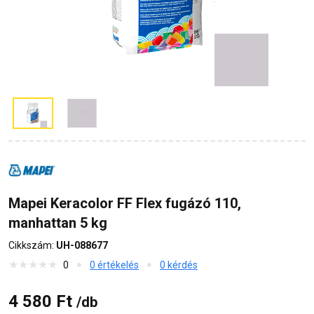
Mapei Keracolor FF Flex fugázó 110,
manhattan 5 kg
Cikkszám:
UH-088677
0
0 értékelés
0 kérdés
4 580 Ft
/db