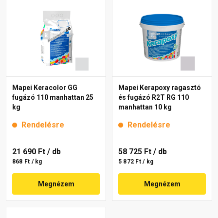
Mapei Keracolor GG
Mapei Kerapoxy ragasztó
fugázó 110 manhattan 25
és fugázó R2T RG 110
kg
manhattan 10 kg
Rendelésre
Rendelésre
21 690 Ft
/ db
58 725 Ft
/ db
868 Ft / kg
5 872 Ft / kg
Megnézem
Megnézem