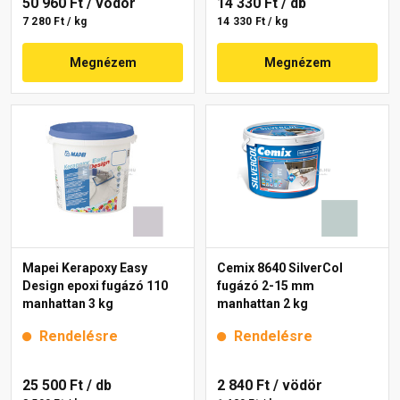
50 960 Ft
/ vödör
14 330 Ft
/ db
7 280 Ft / kg
14 330 Ft / kg
Megnézem
Megnézem
Mapei Kerapoxy Easy
Cemix 8640 SilverCol
Design epoxi fugázó 110
fugázó 2-15 mm
manhattan 3 kg
manhattan 2 kg
Rendelésre
Rendelésre
25 500 Ft
/ db
2 840 Ft
/ vödör