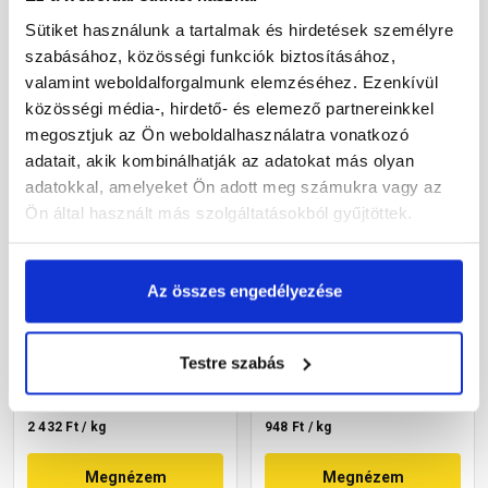
Megnézem
Megnézem
Sütiket használunk a tartalmak és hirdetések személyre
szabásához, közösségi funkciók biztosításához,
valamint weboldalforgalmunk elemzéséhez. Ezenkívül
közösségi média-, hirdető- és elemező partnereinkkel
megosztjuk az Ön weboldalhasználatra vonatkozó
adatait, akik kombinálhatják az adatokat más olyan
adatokkal, amelyeket Ön adott meg számukra vagy az
Ön által használt más szolgáltatásokból gyűjtöttek.
Mapei Ultracolor Plus
Mapei Keracolor GG
fugázó 110 manhattan 2 kg
fugázó 110 manhattan 5 kg
Az összes engedélyezése
Rendelésre
Rendelésre
Testre szabás
4 865 Ft
/ db
4 740 Ft
/ db
2 432 Ft / kg
948 Ft / kg
Megnézem
Megnézem