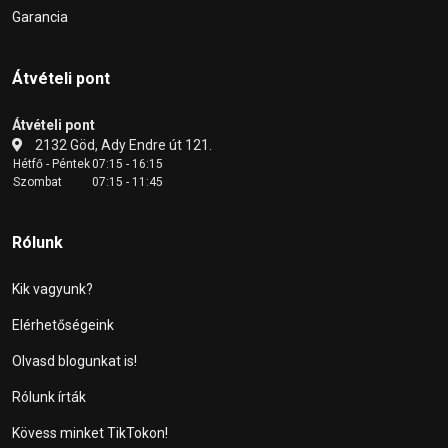
Garancia
Átvételi pont
Átvételi pont
2132 Göd, Ady Endre út 121.
Hétfő - Péntek
07:15 - 16:15
Szombat
07:15 - 11:45
Rólunk
Kik vagyunk?
Elérhetőségeink
Olvasd blogunkat is!
Rólunk írták
Kövess minket TikTokon!