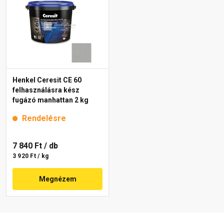
Henkel Ceresit CE 60
felhasználásra kész
fugázó manhattan 2 kg
Rendelésre
7 840 Ft
/ db
3 920 Ft / kg
Megnézem