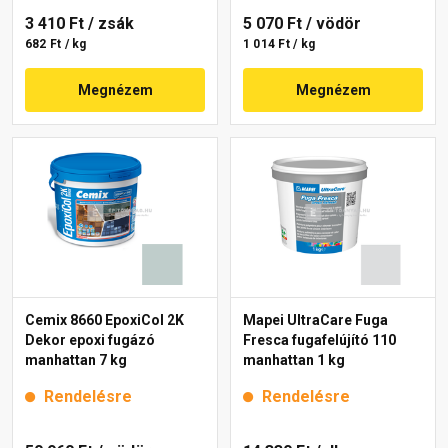
3 410 Ft
/ zsák
5 070 Ft
/ vödör
682 Ft / kg
1 014 Ft / kg
Megnézem
Megnézem
Cemix 8660 EpoxiCol 2K
Mapei UltraCare Fuga
Dekor epoxi fugázó
Fresca fugafelújító 110
manhattan 7 kg
manhattan 1 kg
Rendelésre
Rendelésre