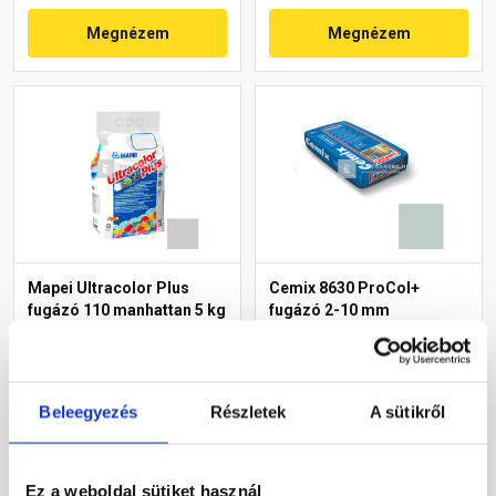
Megnézem
Megnézem
Mapei Ultracolor Plus
Cemix 8630 ProCol+
fugázó 110 manhattan 5 kg
fugázó 2-10 mm
manhattan 5 kg
Rendelésre
Rendelésre
Beleegyezés
Részletek
A sütikről
9 040 Ft
/ db
4 580 Ft
/ zsák
1 808 Ft / kg
916 Ft / kg
Ez a weboldal sütiket használ