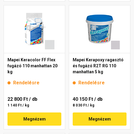
Mapei Keracolor FF Flex
Mapei Kerapoxy ragasztó
fugázó 110 manhattan 20
és fugázó R2T RG 110
kg
manhattan 5 kg
Rendelésre
Rendelésre
22 800 Ft
/ db
40 150 Ft
/ db
1 140 Ft / kg
8 030 Ft / kg
Megnézem
Megnézem