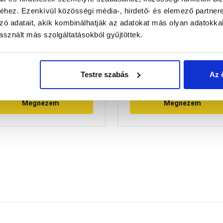
óm, 270 cm x 15 mm
fugázó 135, aranypor 5 
hez. Ezenkívül közösségi média-, hirdető- és elemező partner
zó adatait, akik kombinálhatják az adatokat más olyan adatokka
Raktáron
Raktáron
sznált más szolgáltatásokból gyűjtöttek.
 760 Ft
/ db
4 580 Ft
/ db
Testre szabás
Az 
916 Ft / kg
Megnézem
Megnézem