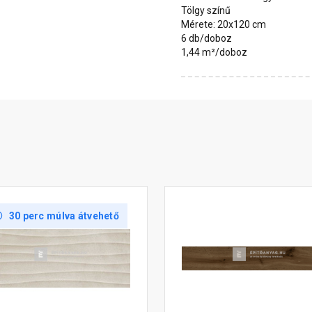
Tölgy színű
Mérete: 20x120 cm
6 db/doboz
1,44 m²/doboz
30 perc múlva átvehető