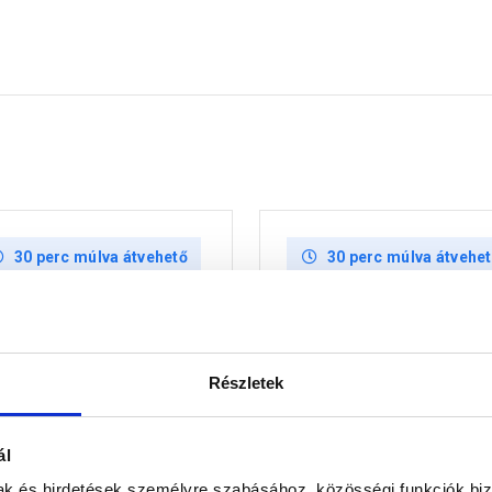
30 perc múlva átvehető
30 perc múlva átvehe
Részletek
ál
rprofil dekor profil, polír
Mapei Keracolor FF Flex
mak és hirdetések személyre szabásához, közösségi funkciók biz