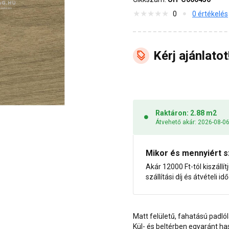
0
0 értékelés
Kérj ajánlatot
Raktáron: 2.88 m2
Átvehető akár: 2026-08-0
Mikor és mennyiért s
Akár 12000 Ft-tól kiszállít
szállítási díj és átvételi i
Matt felületű, fahatású padló
Kül- és beltérben egyaránt h