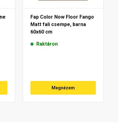
one
Fap Color Now Floor Fango
Matt fali csempe, barna
60x60 cm
Raktáron
Megnézem