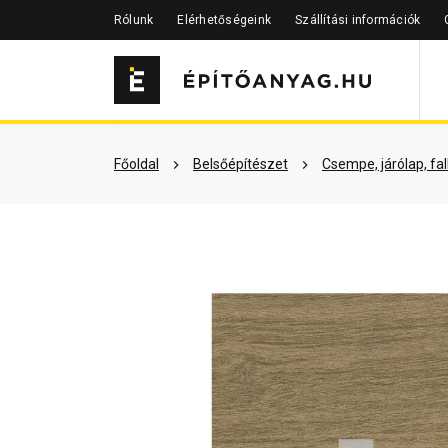
Rólunk
Elérhetőségeink
Szállítási információk
Szükséged lehet rá
Részletes 
Főoldal
Belsőépítészet
Csempe, járólap, fa