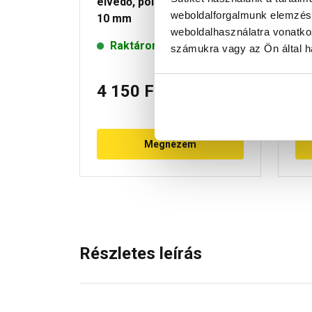
élvédő, polír króm, 270 cm x
kr
weboldalforgalmunk elemzésé
10 mm
weboldalhasználatra vonatko
Raktáron
számukra vagy az Ön által ha
4 150 Ft
/ db
6
Megnézem
Részletes leírás