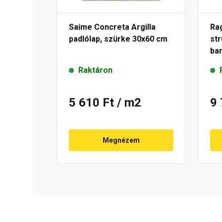
Saime Concreta Argilla
Ra
padlólap, szürke 30x60 cm
str
ba
Raktáron
5 610 Ft
/ m2
9
Megnézem