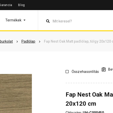
Garancia
Blog
leírás
Termékinformáció
Vásárlói vélemények
Kérdések 
Termékek
lburkolat
Padlólap
Fap Nest Oak Matt padlólap, tölgy 20x120
Bev
Összehasonlítás
Fap Nest Oak Mat
20x120 cm
Cikkszám:
UH-C000450