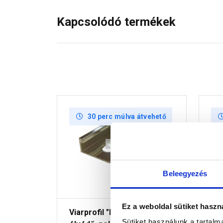
Kapcsolódó termékek
30 perc múlva átvehető
Beleegyezés
Ez a weboldal sütiket haszn
Viarprofil "L" szögletes
Via
Sütiket használunk a tartal