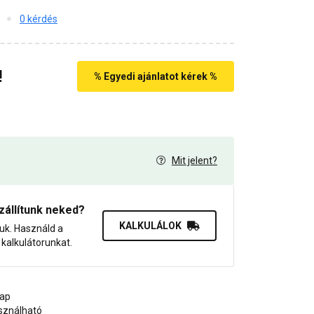
0 kérdés
!
% Egyedi ajánlatot kérek %
Mit jelent?
6
zállítunk neked?
KALKULÁLOK
juk. Használd a
dő kalkulátorunkat.
lap
asználható