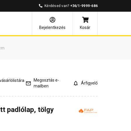
Kérdésed van?
+36/1-9999-686
és válaszok
Kapcsolódó cikkek
Bejelentkezés
Kosár
 cm
Megosztás e-
ásárlólistára
Árfigyelő
mailben
t padlólap, tölgy