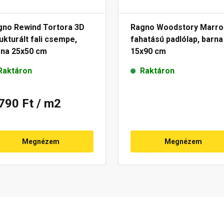
gno Rewind Tortora 3D
Ragno Woodstory Marr
ukturált fali csempe,
fahatású padlólap, barna
rna 25x50 cm
15x90 cm
Raktáron
Raktáron
 790 Ft
/ m2
Megnézem
Megnézem