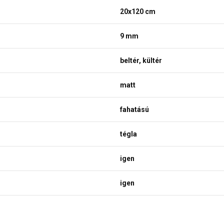
20x120 cm
9 mm
beltér, kültér
matt
fahatású
tégla
igen
igen