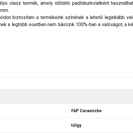
lyú olasz termék, amely időtálló padlóburkolatként használha
9 mm.
don biztosítani a termékeink színének a lehető leginkább val
nek a legtöbb esetben nem tükrözik 100%-ban a valóságot, a ké
FAP Ceramiche
tölgy