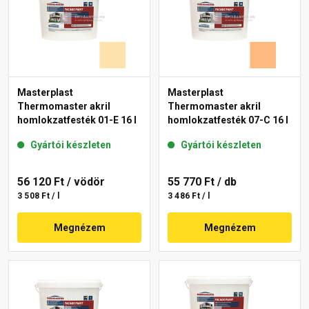
Masterplast
Masterplast
Thermomaster akril
Thermomaster akril
homlokzatfesték 01-E 16 l
homlokzatfesték 07-C 16 l
Gyártói készleten
Gyártói készleten
56 120 Ft
/ vödör
55 770 Ft
/ db
3 508 Ft / l
3 486 Ft / l
Megnézem
Megnézem