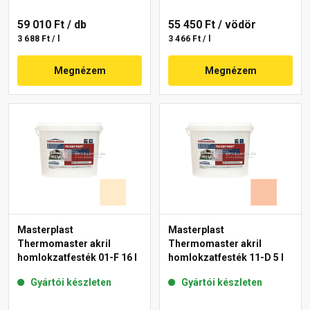
59 010 Ft
/ db
55 450 Ft
/ vödör
3 688 Ft / l
3 466 Ft / l
Megnézem
Megnézem
Masterplast
Masterplast
Thermomaster akril
Thermomaster akril
homlokzatfesték 01-F 16 l
homlokzatfesték 11-D 5 l
Gyártói készleten
Gyártói készleten