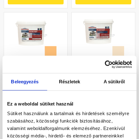
Masterplast
Masterplast
Thermomaster akril
Thermomaster akril
Beleegyezés
Részletek
A sütikről
homlokzatfesték 05-C 5 l
homlokzatfesték 48-E 16 l
Gyártói készleten
Gyártói készleten
Ez a weboldal sütiket használ
22 375 Ft
/ vödör
54 875 Ft
/ db
Sütiket használunk a tartalmak és hirdetések személyre
4 475 Ft / l
3 430 Ft / l
szabásához, közösségi funkciók biztosításához,
valamint weboldalforgalmunk elemzéséhez. Ezenkívül
Megnézem
Megnézem
közösségi média-, hirdető- és elemező partnereinkkel