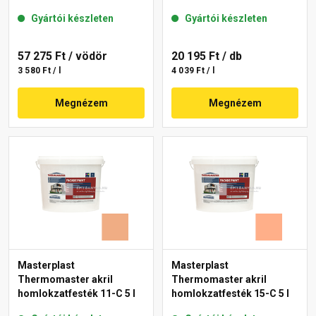
Gyártói készleten
Gyártói készleten
57 275 Ft
/ vödör
20 195 Ft
/ db
3 580 Ft / l
4 039 Ft / l
Megnézem
Megnézem
Masterplast
Masterplast
Thermomaster akril
Thermomaster akril
homlokzatfesték 11-C 5 l
homlokzatfesték 15-C 5 l