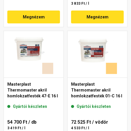
3 833 Ft / l
Megnézem
Megnézem
Masterplast
Masterplast
Thermomaster akril
Thermomaster akril
homlokzatfesték 47-E 16 l
homlokzatfesték 01-C 16 l
Gyártói készleten
Gyártói készleten
54 700 Ft
/ db
72 525 Ft
/ vödör
3 419 Ft / l
4 533 Ft / l