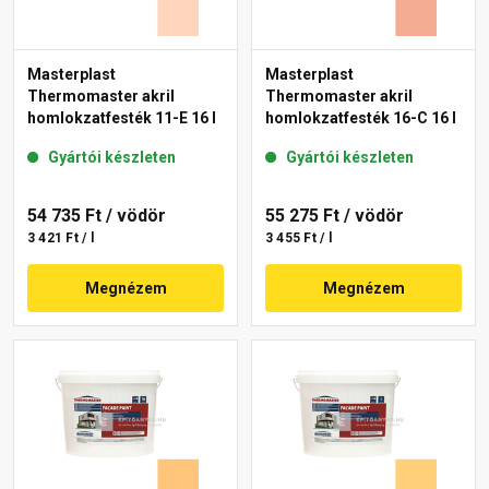
Masterplast
Masterplast
Thermomaster akril
Thermomaster akril
homlokzatfesték 11-E 16 l
homlokzatfesték 16-C 16 l
Gyártói készleten
Gyártói készleten
54 735 Ft
/ vödör
55 275 Ft
/ vödör
3 421 Ft / l
3 455 Ft / l
Megnézem
Megnézem