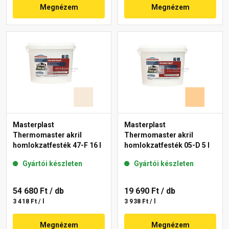
Megnézem
Megnézem
Masterplast
Masterplast
Thermomaster akril
Thermomaster akril
homlokzatfesték 47-F 16 l
homlokzatfesték 05-D 5 l
Gyártói készleten
Gyártói készleten
54 680 Ft
/ db
19 690 Ft
/ db
3 418 Ft / l
3 938 Ft / l
Megnézem
Megnézem