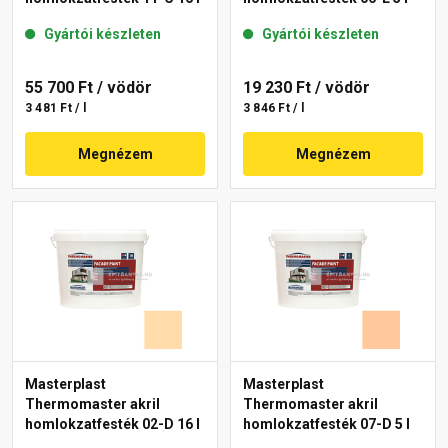
Gyártói készleten
Gyártói készleten
55 700 Ft
/ vödör
19 230 Ft
/ vödör
3 481 Ft / l
3 846 Ft / l
Megnézem
Megnézem
Masterplast
Masterplast
Thermomaster akril
Thermomaster akril
homlokzatfesték 02-D 16 l
homlokzatfesték 07-D 5 l