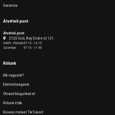
Garancia
Átvételi pont
Átvételi pont
2132 Göd, Ady Endre út 121.
Hétfő - Péntek
07:15 - 16:15
Szombat
07:15 - 11:45
Rólunk
Kik vagyunk?
Elérhetőségeink
Olvasd blogunkat is!
Rólunk írták
Kövess minket TikTokon!