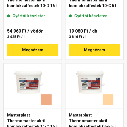
Thermomaster akril
Thermomaster akril
homlokzatfesték 10-D 16 l
homlokzatfesték 10-C 5 l
Gyártói készleten
Gyártói készleten
54 960 Ft
/ vödör
19 080 Ft
/ db
3 435 Ft / l
3 816 Ft / l
Megnézem
Megnézem
Masterplast
Masterplast
Thermomaster akril
Thermomaster akril
homlokzatfesték 11-C 16 l
homlokzatfesték 06-E 5 l