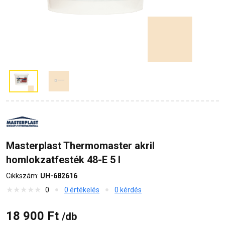
Masterplast Thermomaster akril
homlokzatfesték 48-E 5 l
Cikkszám:
UH-682616
0
0 értékelés
0 kérdés
18 900 Ft
/db