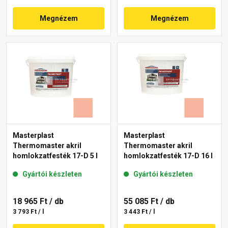
Megnézem
Megnézem
Masterplast
Masterplast
Thermomaster akril
Thermomaster akril
homlokzatfesték 17-D 5 l
homlokzatfesték 17-D 16 l
Gyártói készleten
Gyártói készleten
18 965 Ft
/ db
55 085 Ft
/ db
3 793 Ft / l
3 443 Ft / l