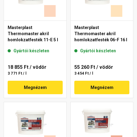
Masterplast
Masterplast
Thermomaster akril
Thermomaster akril
homlokzatfesték 11-E 5 l
homlokzatfesték 06-F 16 l
Gyártói készleten
Gyártói készleten
18 855 Ft
/ vödör
55 260 Ft
/ vödör
3 771 Ft / l
3 454 Ft / l
Megnézem
Megnézem