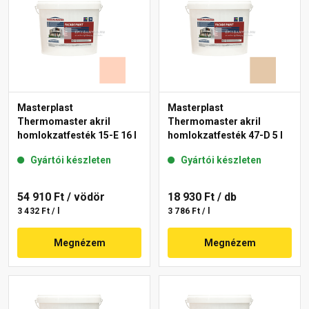
Masterplast
Masterplast
Thermomaster akril
Thermomaster akril
homlokzatfesték 15-E 16 l
homlokzatfesték 47-D 5 l
Gyártói készleten
Gyártói készleten
54 910 Ft
/ vödör
18 930 Ft
/ db
3 432 Ft / l
3 786 Ft / l
Megnézem
Megnézem