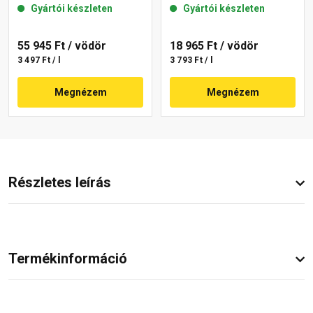
Gyártói készleten
Gyártói készleten
55 945 Ft
/ vödör
18 965 Ft
/ vödör
3 497 Ft / l
3 793 Ft / l
Megnézem
Megnézem
Részletes leírás
Termékinformáció