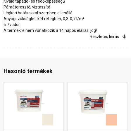
Kiváló tapadó- és fedőképességű
Páraáteresztő, víztaszító
Légköri hatásokkal szemben ellenálló
Anyagszükséglet: két rétegben, 0,3-0,7 l/m²
5 l/vödör
A termékre nem vonatkozik a 14 napos elállási jog!
Részletes leírás
Hasonló termékek