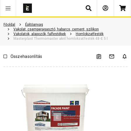
Keresés
Termékinformáció
Vásárlói vélemények
Kérdések és válaszok
Főoldal
Építőanyag
Vakolat, csemperagasztó, habarcs, cement, szilikon
Vakolatok, alapozók, falfestékek
Homlokzatfesték
Masterplast Thermomaster akril homlokzatfesték 48-E 5 l
Összehasonlítás