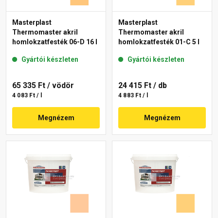
Masterplast
Masterplast
Thermomaster akril
Thermomaster akril
homlokzatfesték 06-D 16 l
homlokzatfesték 01-C 5 l
Gyártói készleten
Gyártói készleten
65 335 Ft
/ vödör
24 415 Ft
/ db
4 083 Ft / l
4 883 Ft / l
Megnézem
Megnézem