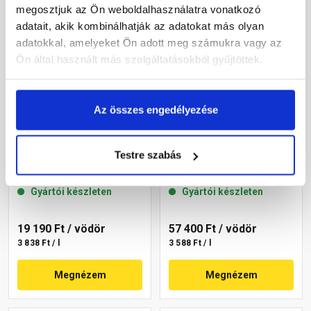
megosztjuk az Ön weboldalhasználatra vonatkozó
adatait, akik kombinálhatják az adatokat más olyan
adatokkal, amelyeket Ön adott meg számukra vagy az
Ön által használt más szolgáltatásokból gyűjtöttek.
Az összes engedélyezése
Masterplast
Masterplast
Thermomaster akril
Thermomaster akril
Testre szabás
homlokzatfesték 17-C 5 l
homlokzatfesték 05-D 16 l
Gyártói készleten
Gyártói készleten
19 190 Ft
/ vödör
57 400 Ft
/ vödör
3 838 Ft / l
3 588 Ft / l
Megnézem
Megnézem