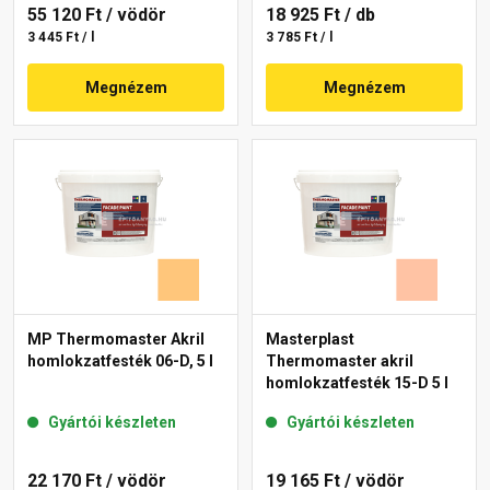
55 120 Ft
/ vödör
18 925 Ft
/ db
3 445 Ft / l
3 785 Ft / l
Megnézem
Megnézem
MP Thermomaster Akril
Masterplast
homlokzatfesték 06-D, 5 l
Thermomaster akril
homlokzatfesték 15-D 5 l
Gyártói készleten
Gyártói készleten
22 170 Ft
/ vödör
19 165 Ft
/ vödör