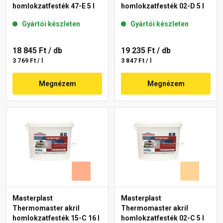
homlokzatfesték 47-E 5 l
homlokzatfesték 02-D 5 l
Gyártói készleten
Gyártói készleten
18 845 Ft
/ db
19 235 Ft
/ db
3 769 Ft / l
3 847 Ft / l
Megnézem
Megnézem
Masterplast
Masterplast
Thermomaster akril
Thermomaster akril
homlokzatfesték 15-C 16 l
homlokzatfesték 02-C 5 l