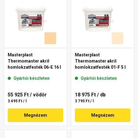
Masterplast
Masterplast
Thermomaster akril
Thermomaster akril
homlokzatfesték 06-E 16 l
homlokzatfesték 01-F 5 l
Gyártói készleten
Gyártói készleten
55 925 Ft
/ vödör
18 975 Ft
/ db
3 495 Ft / l
3 795 Ft / l
Megnézem
Megnézem