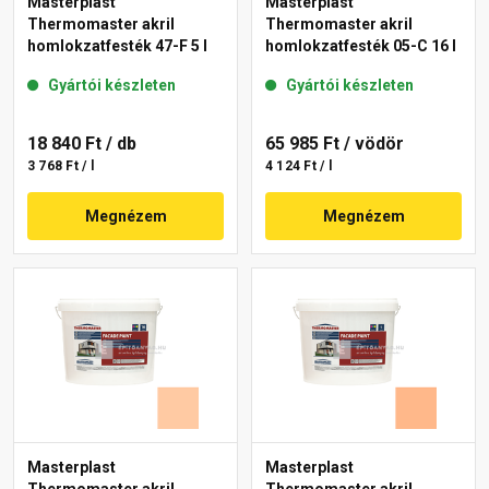
Masterplast
Masterplast
Thermomaster akril
Thermomaster akril
homlokzatfesték 47-F 5 l
homlokzatfesték 05-C 16 l
Gyártói készleten
Gyártói készleten
18 840 Ft
/ db
65 985 Ft
/ vödör
3 768 Ft / l
4 124 Ft / l
Megnézem
Megnézem
Masterplast
Masterplast