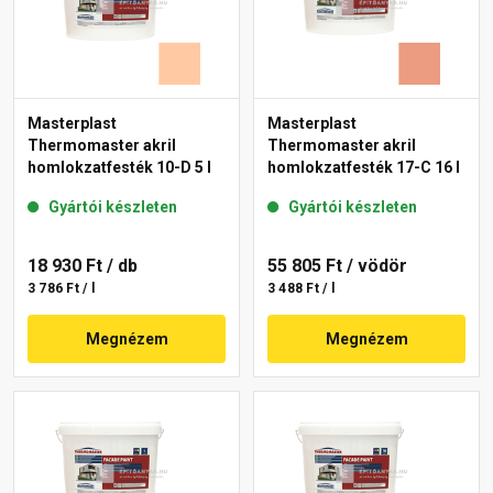
Masterplast
Masterplast
Thermomaster akril
Thermomaster akril
homlokzatfesték 10-D 5 l
homlokzatfesték 17-C 16 l
Gyártói készleten
Gyártói készleten
18 930 Ft
/ db
55 805 Ft
/ vödör
3 786 Ft / l
3 488 Ft / l
Megnézem
Megnézem