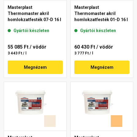
Masterplast
Masterplast
Thermomaster akril
Thermomaster akril
homlokzatfesték 07-D 16 l
homlokzatfesték 01-D 16 l
Gyártói készleten
Gyártói készleten
55 085 Ft
/ vödör
60 430 Ft
/ vödör
3 443 Ft / l
3 777 Ft / l
Megnézem
Megnézem