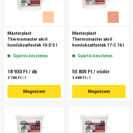
Masterplast
Masterplast
Thermomaster akril
Thermomaster akril
homlokzatfesték 10-D 5 l
homlokzatfesték 17-C 16 l
Gyártói készleten
Gyártói készleten
18 930 Ft
/ db
55 805 Ft
/ vödör
3 786 Ft / l
3 488 Ft / l
Megnézem
Megnézem