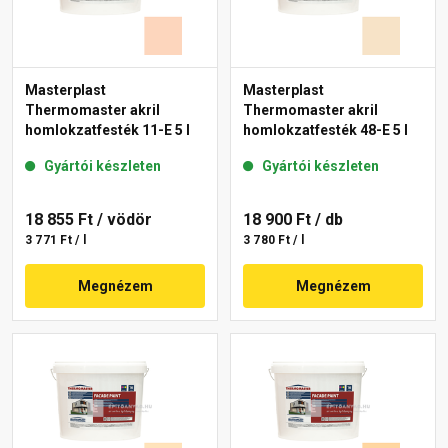
Masterplast
Masterplast
Thermomaster akril
Thermomaster akril
homlokzatfesték 11-E 5 l
homlokzatfesték 48-E 5 l
Gyártói készleten
Gyártói készleten
18 855 Ft
/ vödör
18 900 Ft
/ db
3 771 Ft / l
3 780 Ft / l
Megnézem
Megnézem