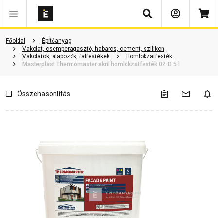
Keresés
Termékinformáció
Vásárlói vélemények
Kérdések és válaszok
Főoldal
Építőanyag
Vakolat, csemperagasztó, habarcs, cement, szilikon
Vakolatok, alapozók, falfestékek
Homlokzatfesték
Masterplast Thermomaster akril homlokzatfesték 02-D 5 l
Összehasonlítás