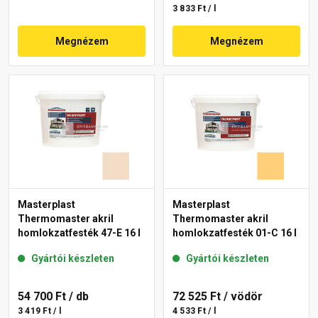
3 833 Ft / l
Megnézem
Megnézem
Masterplast
Masterplast
Thermomaster akril
Thermomaster akril
homlokzatfesték 47-E 16 l
homlokzatfesték 01-C 16 l
Gyártói készleten
Gyártói készleten
54 700 Ft
/ db
72 525 Ft
/ vödör
3 419 Ft / l
4 533 Ft / l