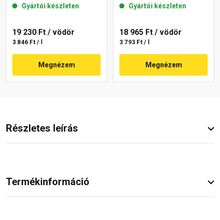
Gyártói készleten
Gyártói készleten
19 230 Ft
/ vödör
18 965 Ft
/ vödör
3 846 Ft / l
3 793 Ft / l
Megnézem
Megnézem
Részletes leírás
Termékinformáció