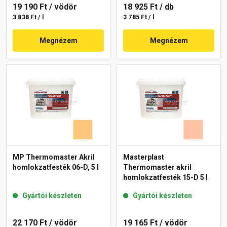
19 190 Ft
/ vödör
18 925 Ft
/ db
3 838 Ft / l
3 785 Ft / l
Megnézem
Megnézem
MP Thermomaster Akril
Masterplast
homlokzatfesték 06-D, 5 l
Thermomaster akril
homlokzatfesték 15-D 5 l
Gyártói készleten
Gyártói készleten
22 170 Ft
/ vödör
19 165 Ft
/ vödör