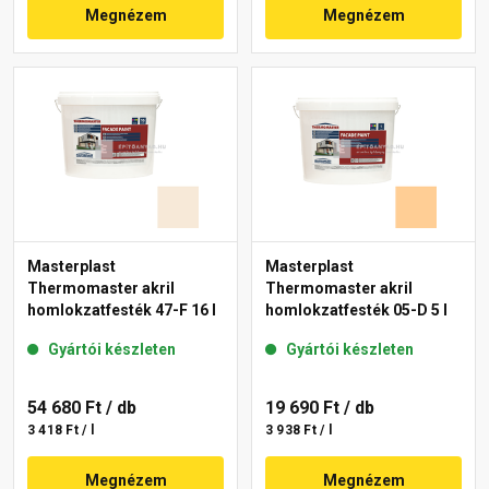
Megnézem
Megnézem
Masterplast
Masterplast
Thermomaster akril
Thermomaster akril
homlokzatfesték 47-F 16 l
homlokzatfesték 05-D 5 l
Gyártói készleten
Gyártói készleten
54 680 Ft
/ db
19 690 Ft
/ db
3 418 Ft / l
3 938 Ft / l
Megnézem
Megnézem