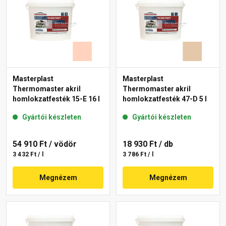
Masterplast
Masterplast
Thermomaster akril
Thermomaster akril
homlokzatfesték 15-E 16 l
homlokzatfesték 47-D 5 l
Gyártói készleten
Gyártói készleten
54 910 Ft
/ vödör
18 930 Ft
/ db
3 432 Ft / l
3 786 Ft / l
Megnézem
Megnézem