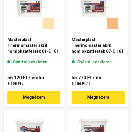
Masterplast
Masterplast
Thermomaster akril
Thermomaster akril
homlokzatfesték 01-E 16 l
homlokzatfesték 07-C 16 l
Gyártói készleten
Gyártói készleten
56 120 Ft
/ vödör
55 770 Ft
/ db
3 508 Ft / l
3 486 Ft / l
Megnézem
Megnézem