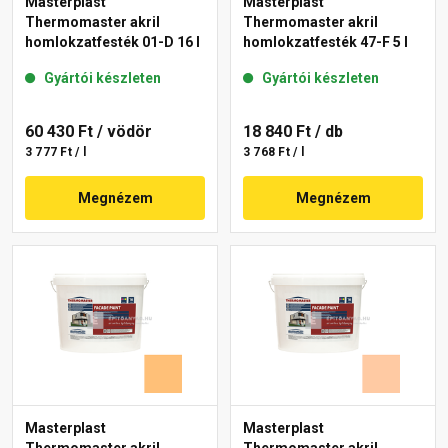
Masterplast
Masterplast
Thermomaster akril
Thermomaster akril
homlokzatfesték 01-D 16 l
homlokzatfesték 47-F 5 l
Gyártói készleten
Gyártói készleten
60 430 Ft
/ vödör
18 840 Ft
/ db
3 777 Ft / l
3 768 Ft / l
Megnézem
Megnézem
Masterplast
Masterplast