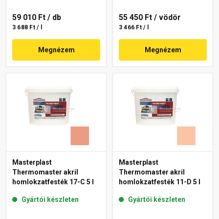
59 010 Ft
/ db
55 450 Ft
/ vödör
3 688 Ft / l
3 466 Ft / l
Megnézem
Megnézem
Masterplast
Masterplast
Thermomaster akril
Thermomaster akril
homlokzatfesték 17-C 5 l
homlokzatfesték 11-D 5 l
Gyártói készleten
Gyártói készleten