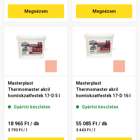
Megnézem
Megnézem
Masterplast
Masterplast
Thermomaster akril
Thermomaster akril
homlokzatfesték 17-D 5 l
homlokzatfesték 17-D 16 l
Gyártói készleten
Gyártói készleten
18 965 Ft
/ db
55 085 Ft
/ db
3 793 Ft / l
3 443 Ft / l