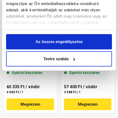
megosztjuk az Ön weboldalhasználatra vonatkozó
adatait, akik kombinálhatják az adatokat más olyan
adatokkal, amelyeket Ön adott meg számukra vagy az
Ön által használt más szolgáltatásokból gyűjtöttek.
Az összes engedélyezése
Masterplast
Masterplast
Thermomaster akril
Thermomaster akril
Testre szabás
homlokzatfesték 06-D 16 l
homlokzatfesték 05-D 16 l
Gyártói készleten
Gyártói készleten
65 335 Ft
/ vödör
57 400 Ft
/ vödör
4 083 Ft / l
3 588 Ft / l
Megnézem
Megnézem