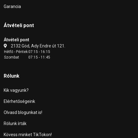
Garancia
Átvételi pont
Átvételi pont
2132 Göd, Ady Endre út 121.
Hétfő - Péntek
07:15 - 16:15
Szombat
07:15 - 11:45
Rólunk
Kik vagyunk?
Elérhetőségeink
Olvasd blogunkat is!
Rólunk írták
Kövess minket TikTokon!