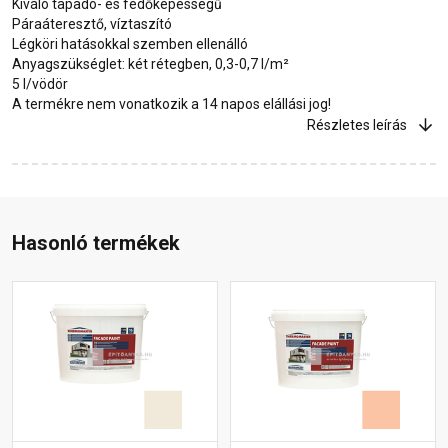
Kiváló tapadó- és fedőképességű
Páraáteresztő, víztaszító
Légköri hatásokkal szemben ellenálló
Anyagszükséglet: két rétegben, 0,3-0,7 l/m²
5 l/vödör
A termékre nem vonatkozik a 14 napos elállási jog!
Részletes leírás
Hasonló termékek