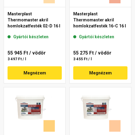
Masterplast
Masterplast
Thermomaster akril
Thermomaster akril
homlokzatfesték 02-D 16 l
homlokzatfesték 16-C 16 l
Gyártói készleten
Gyártói készleten
55 945 Ft
/ vödör
55 275 Ft
/ vödör
3 497 Ft / l
3 455 Ft / l
Megnézem
Megnézem