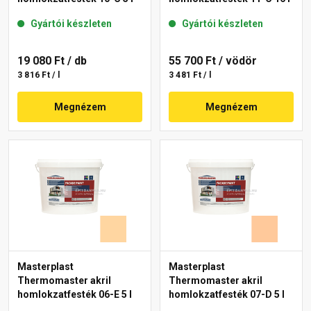
Gyártói készleten
Gyártói készleten
19 080 Ft
/ db
55 700 Ft
/ vödör
3 816 Ft / l
3 481 Ft / l
Megnézem
Megnézem
Masterplast
Masterplast
Thermomaster akril
Thermomaster akril
homlokzatfesték 06-E 5 l
homlokzatfesték 07-D 5 l