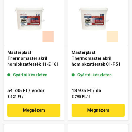
Masterplast
Masterplast
Thermomaster akril
Thermomaster akril
homlokzatfesték 11-E 16 l
homlokzatfesték 01-F 5 l
Gyártói készleten
Gyártói készleten
54 735 Ft
/ vödör
18 975 Ft
/ db
3 421 Ft / l
3 795 Ft / l
Megnézem
Megnézem