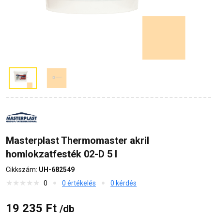
Masterplast Thermomaster akril
homlokzatfesték 02-D 5 l
Cikkszám:
UH-682549
0
0 értékelés
0 kérdés
19 235 Ft
/db