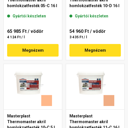
Thermomaster akril
Thermomaster akril
homlokzatfesték 05-C 16 l
homlokzatfesték 10-D 16 l
Gyártói készleten
Gyártói készleten
65 985 Ft
/ vödör
54 960 Ft
/ vödör
4 124 Ft / l
3 435 Ft / l
Megnézem
Megnézem
Masterplast
Masterplast
Thermomaster akril
Thermomaster akril
homlokzatfesték 10-C 5 l
homlokzatfesték 11-C 16 l