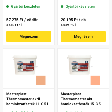
Gyártói készleten
Gyártói készleten
57 275 Ft
/ vödör
20 195 Ft
/ db
3 580 Ft / l
4 039 Ft / l
Megnézem
Megnézem
Masterplast
Masterplast
Thermomaster akril
Thermomaster akril
homlokzatfesték 11-C 5 l
homlokzatfesték 15-C 5 l