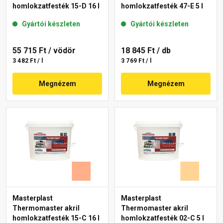
homlokzatfesték 15-D 16 l
homlokzatfesték 47-E 5 l
Gyártói készleten
Gyártói készleten
55 715 Ft
/ vödör
18 845 Ft
/ db
3 482 Ft / l
3 769 Ft / l
Megnézem
Megnézem
Masterplast
Masterplast
Thermomaster akril
Thermomaster akril
homlokzatfesték 15-C 16 l
homlokzatfesték 02-C 5 l