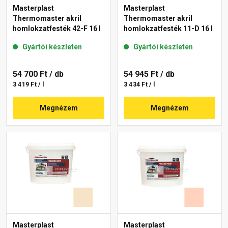
Masterplast
Masterplast
Thermomaster akril
Thermomaster akril
homlokzatfesték 42-F 16 l
homlokzatfesték 11-D 16 l
Gyártói készleten
Gyártói készleten
54 700 Ft
/ db
54 945 Ft
/ db
3 419 Ft / l
3 434 Ft / l
Megnézem
Megnézem
Masterplast
Masterplast