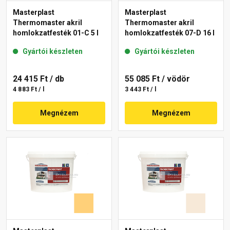
Masterplast
Masterplast
Thermomaster akril
Thermomaster akril
homlokzatfesték 01-C 5 l
homlokzatfesték 07-D 16 l
Gyártói készleten
Gyártói készleten
24 415 Ft
/ db
55 085 Ft
/ vödör
4 883 Ft / l
3 443 Ft / l
Megnézem
Megnézem