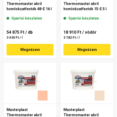
Thermomaster akril
Thermomaster akril
homlokzatfesték 48-E 16 l
homlokzatfesték 15-E 5 l
Gyártói készleten
Gyártói készleten
54 875 Ft
/ db
18 910 Ft
/ vödör
3 430 Ft / l
3 782 Ft / l
Megnézem
Megnézem
Masterplast
Masterplast
Thermomaster akril
Thermomaster akril