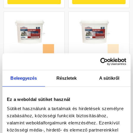
Masterplast
Masterplast
Thermomaster akril
Thermomaster akril
Beleegyezés
Részletek
A sütikről
homlokzatfesték 05-C 5 l
homlokzatfesték 01-F 16 l
Gyártói készleten
Gyártói készleten
Ez a weboldal sütiket használ
22 375 Ft
/ vödör
55 120 Ft
/ vödör
Sütiket használunk a tartalmak és hirdetések személyre
4 475 Ft / l
3 445 Ft / l
szabásához, közösségi funkciók biztosításához,
valamint weboldalforgalmunk elemzéséhez. Ezenkívül
Megnézem
Megnézem
közösségi média-, hirdető- és elemező partnereinkkel