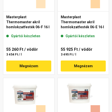
Masterplast
Masterplast
Thermomaster akril
Thermomaster akril
homlokzatfesték 06-F 16 l
homlokzatfesték 06-E 16 l
Gyártói készleten
Gyártói készleten
55 260 Ft
/ vödör
55 925 Ft
/ vödör
3 454 Ft / l
3 495 Ft / l
Megnézem
Megnézem