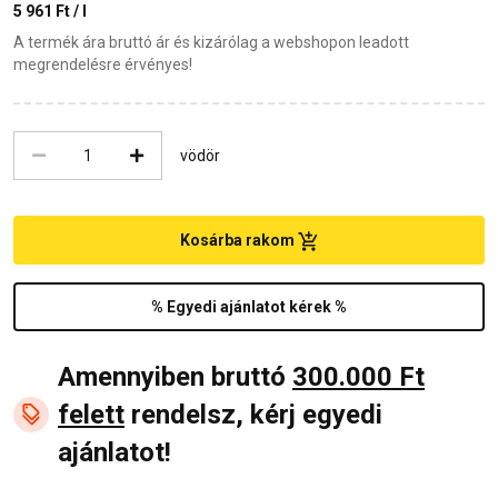
5 961 Ft / l
A termék ára bruttó ár és kizárólag a webshopon leadott
megrendelésre érvényes!
vödör
Kosárba rakom
% Egyedi ajánlatot kérek %
Amennyiben bruttó
300.000 Ft
felett
rendelsz, kérj egyedi
ajánlatot!