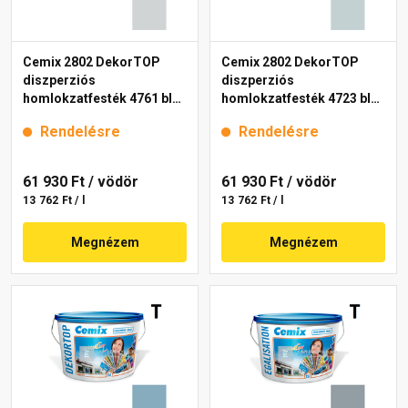
Cemix 2802 DekorTOP
Cemix 2802 DekorTOP
diszperziós
diszperziós
homlokzatfesték 4761 blue
homlokzatfesték 4723 blue
15 l
15 l
Rendelésre
Rendelésre
61 930 Ft
/ vödör
61 930 Ft
/ vödör
13 762 Ft / l
13 762 Ft / l
Megnézem
Megnézem