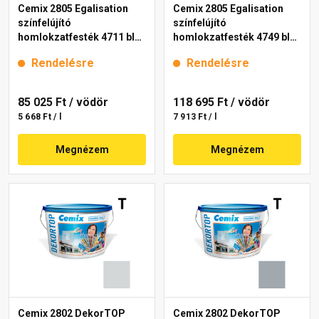
Cemix 2805 Egalisation
Cemix 2805 Egalisation
színfelújító
színfelújító
homlokzatfesték 4711 blue
homlokzatfesték 4749 blue
15 l
15 l
Rendelésre
Rendelésre
85 025 Ft
/ vödör
118 695 Ft
/ vödör
5 668 Ft / l
7 913 Ft / l
Megnézem
Megnézem
Cemix 2802 DekorTOP
Cemix 2802 DekorTOP