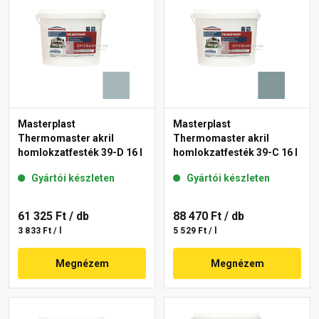
Masterplast
Masterplast
Thermomaster akril
Thermomaster akril
homlokzatfesték 39-D 16 l
homlokzatfesték 39-C 16 l
Gyártói készleten
Gyártói készleten
61 325 Ft
/ db
88 470 Ft
/ db
3 833 Ft / l
5 529 Ft / l
Megnézem
Megnézem