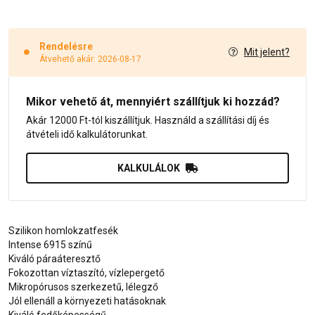
Rendelésre
Mit jelent?
Átvehető akár: 2026-08-17
Mikor vehető át, mennyiért szállítjuk ki hozzád?
Akár 12000 Ft-tól kiszállítjuk. Használd a szállítási díj és
átvételi idő kalkulátorunkat.
KALKULÁLOK
Szilikon homlokzatfesék
Intense 6915 színű
Kiváló páraáteresztő
Fokozottan víztaszító, vízlepergető
Mikropórusos szerkezetű, lélegző
Jól ellenáll a környezeti hatásoknak
Kiváló fedőképességű