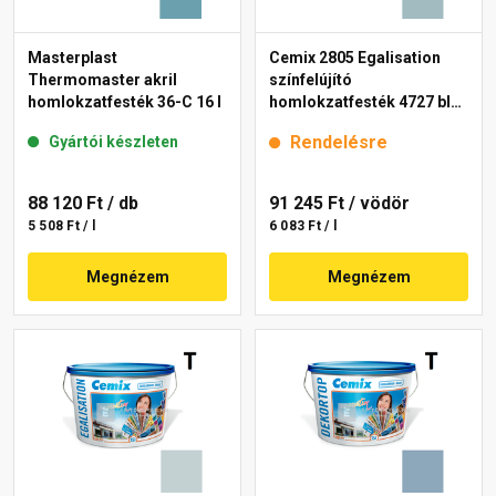
Masterplast
Cemix 2805 Egalisation
Thermomaster akril
színfelújító
homlokzatfesték 36-C 16 l
homlokzatfesték 4727 blue
15 l
Rendelésre
Gyártói készleten
88 120 Ft
/ db
91 245 Ft
/ vödör
5 508 Ft / l
6 083 Ft / l
Megnézem
Megnézem