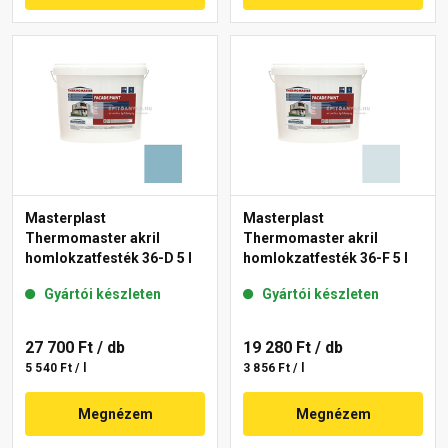
Masterplast
Masterplast
Thermomaster akril
Thermomaster akril
homlokzatfesték 36-D 5 l
homlokzatfesték 36-F 5 l
Gyártói készleten
Gyártói készleten
27 700 Ft
/ db
19 280 Ft
/ db
5 540 Ft / l
3 856 Ft / l
Megnézem
Megnézem