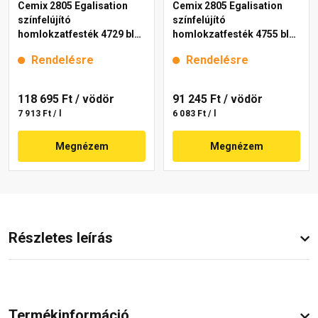
Cemix 2805 Egalisation
Cemix 2805 Egalisation
színfelújító
színfelújító
homlokzatfesték 4729 blue
homlokzatfesték 4755 blue
15 l
15 l
Rendelésre
Rendelésre
118 695 Ft
/ vödör
91 245 Ft
/ vödör
7 913 Ft / l
6 083 Ft / l
Megnézem
Megnézem
Részletes leírás
Termékinformáció