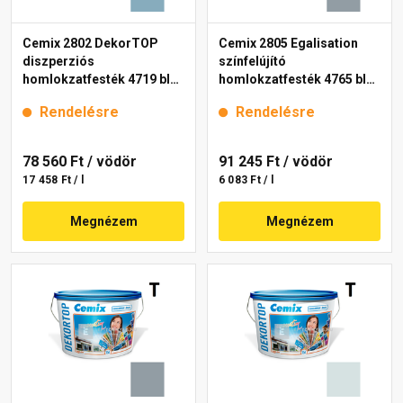
Cemix 2802 DekorTOP
Cemix 2805 Egalisation
diszperziós
színfelújító
homlokzatfesték 4719 blue
homlokzatfesték 4765 blue
15 l
15 l
Rendelésre
Rendelésre
78 560 Ft
/ vödör
91 245 Ft
/ vödör
17 458 Ft / l
6 083 Ft / l
Megnézem
Megnézem