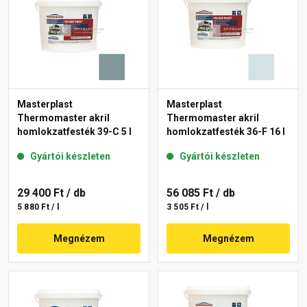
Masterplast
Masterplast
Thermomaster akril
Thermomaster akril
homlokzatfesték 39-C 5 l
homlokzatfesték 36-F 16 l
Gyártói készleten
Gyártói készleten
29 400 Ft
/ db
56 085 Ft
/ db
5 880 Ft / l
3 505 Ft / l
Megnézem
Megnézem