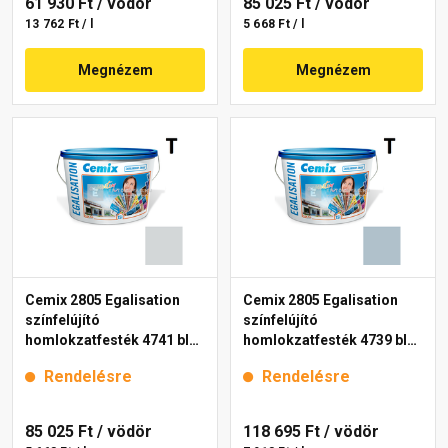
61 930 Ft
/ vödör
85 025 Ft
/ vödör
13 762 Ft / l
5 668 Ft / l
Megnézem
Megnézem
Cemix 2805 Egalisation
Cemix 2805 Egalisation
színfelújító
színfelújító
homlokzatfesték 4741 blue
homlokzatfesték 4739 blue
15 l
15 l
Rendelésre
Rendelésre
85 025 Ft
/ vödör
118 695 Ft
/ vödör