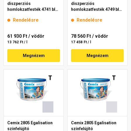
diszperziós
diszperziós
homlokzatfesték 4741 blue
homlokzatfesték 4749 blue
15 l
15 l
Rendelésre
Rendelésre
61 930 Ft
/ vödör
78 560 Ft
/ vödör
13 762 Ft / l
17 458 Ft / l
Megnézem
Megnézem
Cemix 2805 Egalisation
Cemix 2805 Egalisation
színfelújító
színfelújító