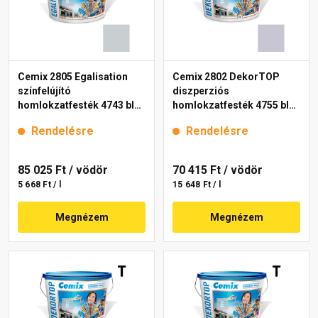
Cemix 2805 Egalisation
Cemix 2802 DekorTOP
színfelújító
diszperziós
homlokzatfesték 4743 blue
homlokzatfesték 4755 blue
15 l
15 l
Rendelésre
Rendelésre
85 025 Ft
/ vödör
70 415 Ft
/ vödör
5 668 Ft / l
15 648 Ft / l
Megnézem
Megnézem