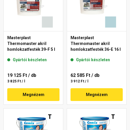
Masterplast
Masterplast
Thermomaster akril
Thermomaster akril
homlokzatfesték 39-F 5 l
homlokzatfesték 36-E 16 l
Gyártói készleten
Gyártói készleten
19 125 Ft
/ db
62 585 Ft
/ db
3 825 Ft / l
3 912 Ft / l
Megnézem
Megnézem