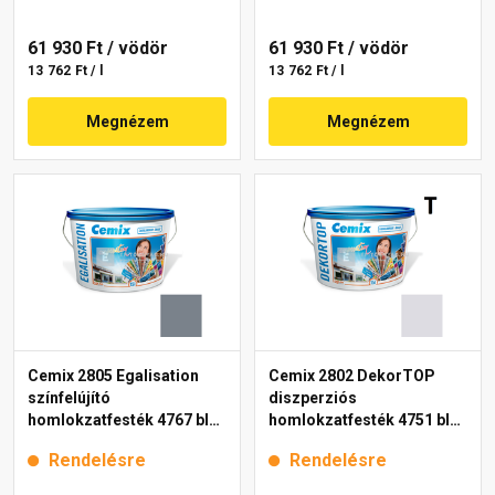
61 930 Ft
/ vödör
61 930 Ft
/ vödör
13 762 Ft / l
13 762 Ft / l
Megnézem
Megnézem
Cemix 2805 Egalisation
Cemix 2802 DekorTOP
színfelújító
diszperziós
homlokzatfesték 4767 blue
homlokzatfesték 4751 blue
15 l
15 l
Rendelésre
Rendelésre