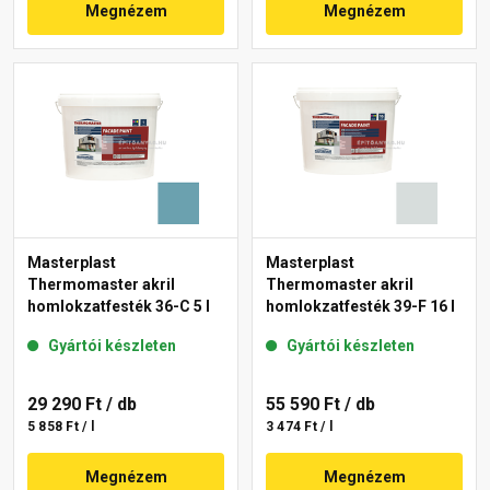
Megnézem
Megnézem
Masterplast
Masterplast
Thermomaster akril
Thermomaster akril
homlokzatfesték 36-C 5 l
homlokzatfesték 39-F 16 l
Gyártói készleten
Gyártói készleten
29 290 Ft
/ db
55 590 Ft
/ db
5 858 Ft / l
3 474 Ft / l
Megnézem
Megnézem