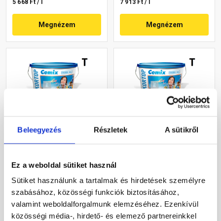
5 668 Ft / l
7 913 Ft / l
Megnézem
Megnézem
Beleegyezés
Részletek
A sütikről
Cemix 2802 DekorTOP
Cemix 2802 DekorTOP
diszperziós
diszperziós
homlokzatfesték 4739 blue
homlokzatfesték 4745 blue
Ez a weboldal sütiket használ
15 l
15 l
Rendelésre
Rendelésre
Sütiket használunk a tartalmak és hirdetések személyre
szabásához, közösségi funkciók biztosításához,
78 560 Ft
/ vödör
70 415 Ft
/ vödör
valamint weboldalforgalmunk elemzéséhez. Ezenkívül
17 458 Ft / l
15 648 Ft / l
közösségi média-, hirdető- és elemező partnereinkkel