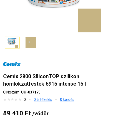
Cemix 2800 SiliconTOP szilikon
homlokzatfesték 6915 intense 15 l
Cikkszám:
UH-037175
0
0 értékelés
0 kérdés
89 410 Ft
/vödör