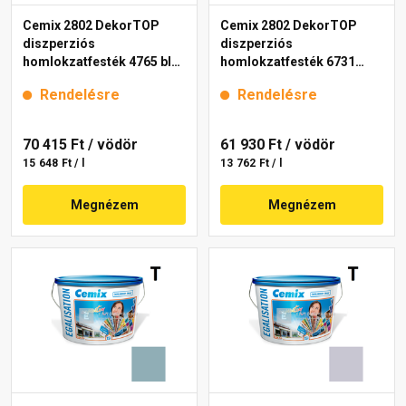
Cemix 2802 DekorTOP
Cemix 2802 DekorTOP
diszperziós
diszperziós
homlokzatfesték 4765 blue
homlokzatfesték 6731
15 l
intense 15 l
Rendelésre
Rendelésre
70 415 Ft
/ vödör
61 930 Ft
/ vödör
15 648 Ft / l
13 762 Ft / l
Megnézem
Megnézem