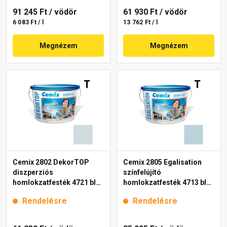
91 245 Ft
/ vödör
61 930 Ft
/ vödör
6 083 Ft / l
13 762 Ft / l
Megnézem
Megnézem
Cemix 2802 DekorTOP
Cemix 2805 Egalisation
diszperziós
színfelújító
homlokzatfesték 4721 blue
homlokzatfesték 4713 blue
15 l
15 l
Rendelésre
Rendelésre