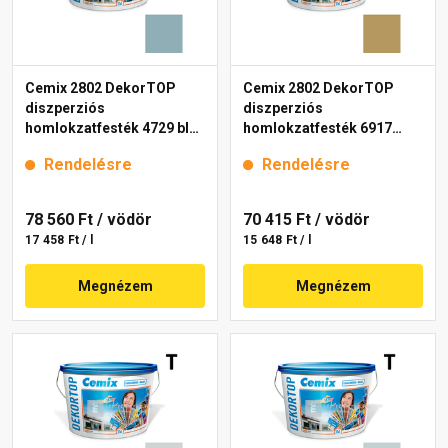
Cemix 2802 DekorTOP
Cemix 2802 DekorTOP
diszperziós
diszperziós
homlokzatfesték 4729 blue
homlokzatfesték 6917
15 l
intense 15 l
Rendelésre
Rendelésre
78 560 Ft
/ vödör
70 415 Ft
/ vödör
17 458 Ft / l
15 648 Ft / l
Megnézem
Megnézem