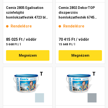
Cemix 2805 Egalisation
Cemix 2802 DekorTOP
színfelújító
diszperziós
homlokzatfesték 4723 blue
homlokzatfesték 6745
15 l
intense 15 l
Rendelésre
Rendelésre
85 025 Ft
/ vödör
70 415 Ft
/ vödör
5 668 Ft / l
15 648 Ft / l
Megnézem
Megnézem