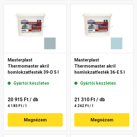
Masterplast
Masterplast
Thermomaster akril
Thermomaster akril
homlokzatfesték 39-D 5 l
homlokzatfesték 36-E 5 l
Gyártói készleten
Gyártói készleten
20 915 Ft
/ db
21 310 Ft
/ db
4 183 Ft / l
4 262 Ft / l
Megnézem
Megnézem