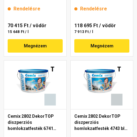
intense 15 l
15 l
Rendelésre
Rendelésre
70 415 Ft
/ vödör
118 695 Ft
/ vödör
15 648 Ft / l
7 913 Ft / l
Megnézem
Megnézem
Cemix 2802 DekorTOP
Cemix 2802 DekorTOP
diszperziós
diszperziós
homlokzatfesték 6741
homlokzatfesték 4743 blue
intense 15 l
15 l