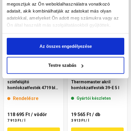
megosztjuk az Ön weboldalhasználatra vonatkozó
Megnézem
Megnézem
adatait, akik kombinálhatják az adatokat más olyan
adatokkal, amelyeket Ön adott meg számukra vagy az
Ön által használt más szolgáltatásokból gyűjtöttek.
Az összes engedélyezése
Testre szabás
Cemix 2805 Egalisation
Masterplast
színfelújító
Thermomaster akril
homlokzatfesték 4719 blue
homlokzatfesték 39-E 5 l
15 l
Rendelésre
Gyártói készleten
118 695 Ft
/ vödör
19 565 Ft
/ db
7 913 Ft / l
3 913 Ft / l