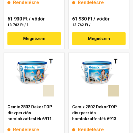
Rendelésre
Rendelésre
61 930 Ft
/ vödör
61 930 Ft
/ vödör
13 762 Ft / l
13 762 Ft / l
Megnézem
Megnézem
Cemix 2802 DekorTOP
Cemix 2802 DekorTOP
diszperziós
diszperziós
homlokzatfesték 6911
homlokzatfesték 6913
intense 15 l
intense 15 l
Rendelésre
Rendelésre