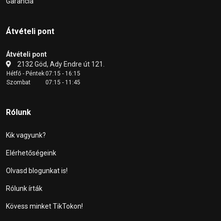
Garancia
Átvételi pont
Átvételi pont
2132 Göd, Ady Endre út 121.
Hétfő - Péntek
07:15 - 16:15
Szombat
07:15 - 11:45
Rólunk
Kik vagyunk?
Elérhetőségeink
Olvasd blogunkat is!
Rólunk írták
Kövess minket TikTokon!