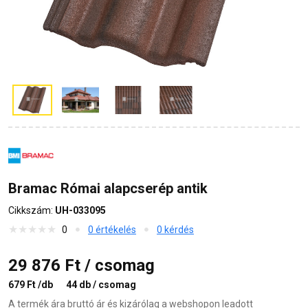
Bramac Római alapcserép antik
Cikkszám:
UH-033095
0
0 értékelés
0 kérdés
29 876 Ft / csomag
679 Ft /db
44 db / csomag
A termék ára bruttó ár és kizárólag a webshopon leadott