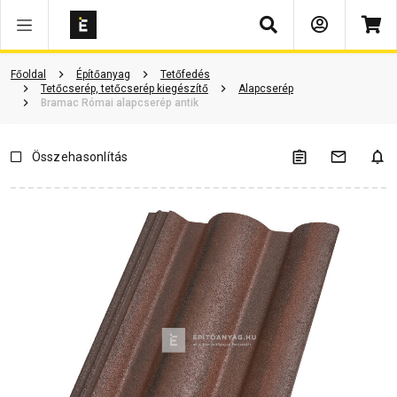
Keresés
Vásárlói vélemények
Kérdések és válaszok
Kapcsolódó cikkek
Főoldal
Építőanyag
Tetőfedés
Tetőcserép, tetőcserép kiegészítő
Alapcserép
Bramac Római alapcserép antik
Összehasonlítás