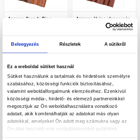
Azzurro Grande Pico
Azzurro Unico alapcserép
alapcserép castello
terra
Gyártói készleten
Gyártói készleten
Beleegyezés
Részletek
A sütikről
400 Ft
/ db
375 Ft
/ db
Ez a weboldal sütiket használ
Sütiket használunk a tartalmak és hirdetések személyre
Megnézem
Megnézem
szabásához, közösségi funkciók biztosításához,
valamint weboldalforgalmunk elemzéséhez. Ezenkívül
közösségi média-, hirdető- és elemező partnereinkkel
megosztjuk az Ön weboldalhasználatra vonatkozó
adatait, akik kombinálhatják az adatokat más olyan
adatokkal, amelyeket Ön adott meg számukra vagy az
Ön által használt más szolgáltatásokból gyűjtöttek.