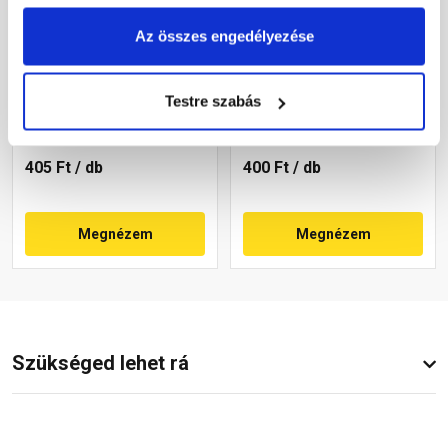
Az összes engedélyezése
Azzurro Grande Pico
Azzurro Grande Pico
alapcserép provence
alapcserép toscana
Testre szabás
Gyártói készleten
Gyártói készleten
405 Ft
/ db
400 Ft
/ db
Megnézem
Megnézem
Szükséged lehet rá