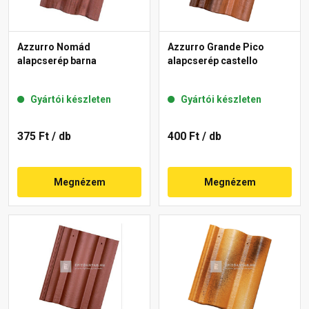
Azzurro Nomád
Azzurro Grande Pico
alapcserép barna
alapcserép castello
Gyártói készleten
Gyártói készleten
375 Ft
/ db
400 Ft
/ db
Megnézem
Megnézem