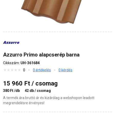
Azzurro Primo alapcserép barna
Cikkszám:
UH-361684
0
0 értékelés
0 kérdés
15 960 Ft / csomag
380 Ft /db
42 db / csomag
A termék ára bruttó ár és kizárólag a webshopon leadott
megrendelésre érvényes!