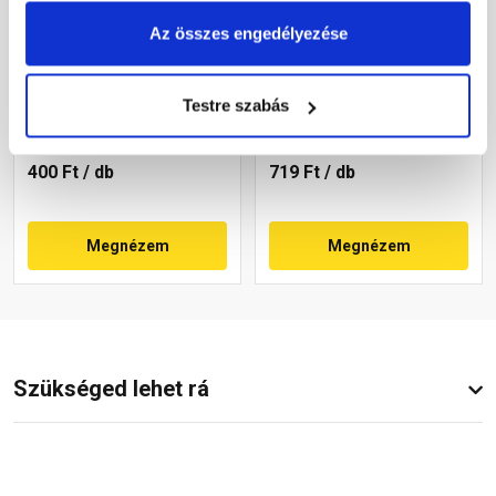
Azzurro Grande Pico
Bramac Adria alapcserép
Az összes engedélyezése
alapcserép toscana
montano
Testre szabás
Rendelésre
Gyártói készleten
400 Ft
/ db
719 Ft
/ db
Megnézem
Megnézem
Szükséged lehet rá