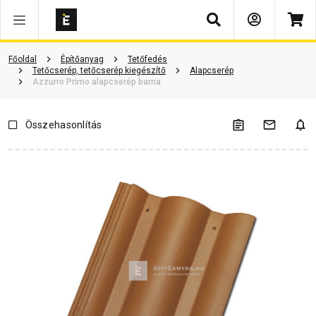
Keresés
Vásárlói vélemények
Kérdések és válaszok
Kapcsolódó cikkek
Főoldal
Építőanyag
Tetőfedés
Tetőcserép, tetőcserép kiegészítő
Alapcserép
Azzurro Primo alapcserép barna
Összehasonlítás