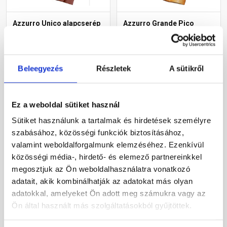
Azzurro Unico alapcserép
Azzurro Grande Pico
terra
alapcserép provence
Gyártói készleten
Gyártói készleten
Beleegyezés
Részletek
A sütikről
375 Ft
/ db
405 Ft
/ db
Ez a weboldal sütiket használ
Sütiket használunk a tartalmak és hirdetések személyre
Megnézem
Megnézem
szabásához, közösségi funkciók biztosításához,
valamint weboldalforgalmunk elemzéséhez. Ezenkívül
közösségi média-, hirdető- és elemező partnereinkkel
megosztjuk az Ön weboldalhasználatra vonatkozó
adatait, akik kombinálhatják az adatokat más olyan
adatokkal, amelyeket Ön adott meg számukra vagy az
Ön által használt más szolgáltatásokból gyűjtöttek.