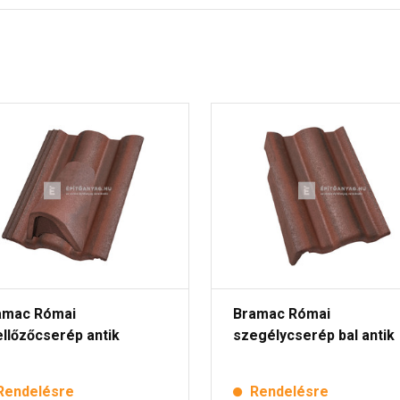
amac Római
Bramac Római
llőzőcserép antik
szegélycserép bal antik
Rendelésre
Rendelésre