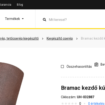
Garancia
Blog
leírás
Termékinformáció
Dokumentumok
Vásárlói véle
Termékek
rép, tetőcserép kiegészítő
Kiegészítő cserép
Bramac kezdő k
Bev
Összehasonlítás
Bramac kezdő kú
Cikkszám:
UH-032887
0
0 értékelés