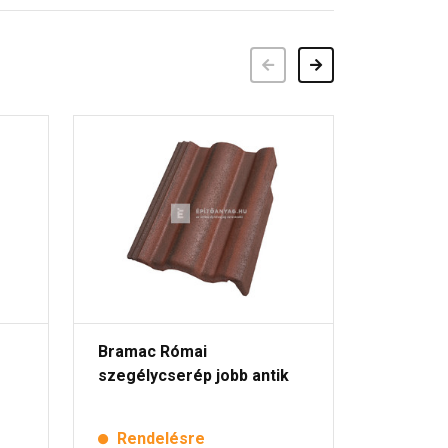
Előző
Következő
Bramac Római
Bramac 
szegélycserép jobb antik
antik
Rendelésre
Rende