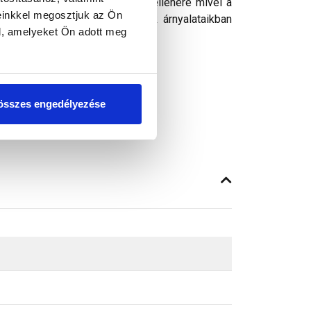
ósághű megjelenítését. Ennek ellenére mivel a
einkkel megosztjuk az Ön
got, a képeken látható színek árnyalataikban
l, amelyeket Ön adott meg
összes engedélyezése