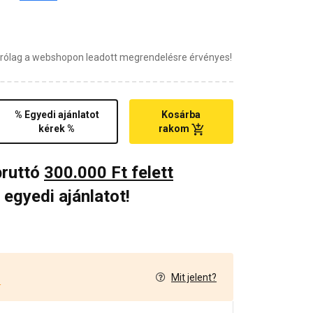
zárólag a webshopon leadott megrendelésre érvényes!
% Egyedi ajánlatot
Kosárba
kérek %
rakom
bruttó
300.000 Ft felett
 egyedi ajánlatot!
Mit jelent?
4