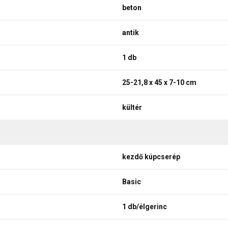
beton
antik
1 db
25-21,8 x 45 x 7-10 cm
kültér
kezdő kúpcserép
Basic
1 db/élgerinc