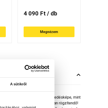
4 090 Ft
/ db
679 F
Megnézem
A sütikről
cképzés és egységesebb a tető fedésképe, mint
el vagy csavarozással viharállóan rögzítendő!
tosításához, valamint