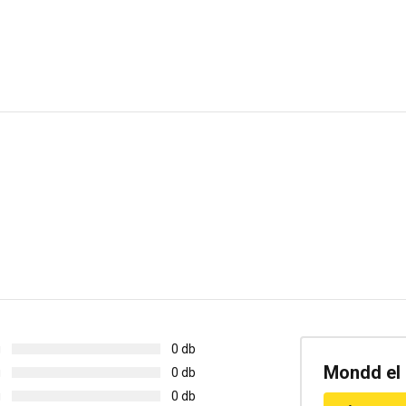
g
0 db
Mondd el 
g
0 db
g
0 db