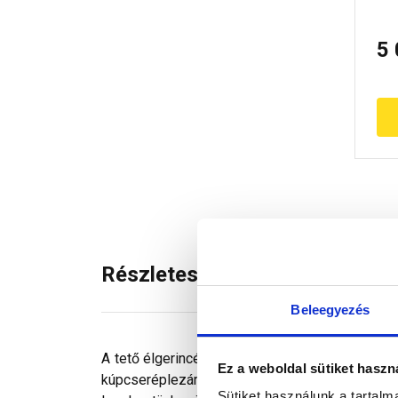
5
Részletes leírás
Beleegyezés
A tető élgerincének legalsó - legömbölyített
Ez a weboldal sütiket haszn
kúpcseréplezáróval és kúpcseréppel. Rögzítősz
Sütiket használunk a tartal