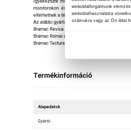
Igyekeztünk minden technikailag lehetséges m
weboldalforgalmunk elemzésé
monitorokon és telefonok kijelzőin megjelen
weboldalhasználatra vonatko
eltérhetnek a tényleges színektől.
számukra vagy az Ön által ha
Az alábbi gyártó termékeihez alkalmazható:
Bramac Reviva alapcserép antik
Bramac Római alapcserép antik
Bramac Tectura alapcserép antik
Termékinformáció
Alapadatok
Gyártó