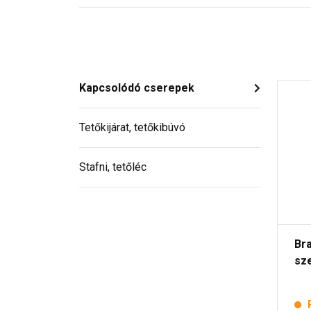
Kapcsolódó cserepek
Tetőkijárat, tetőkibúvó
Stafni, tetőléc
Br
sze