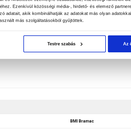
ódon biztosítani a termékeink színének a lehető leginkább val
hez. Ezenkívül közösségi média-, hirdető- és elemező partner
ő színek a legtöbb esetben nem tükrözik 100%-ban a valósá
zó adatait, akik kombinálhatják az adatokat más olyan adatokka
sznált más szolgáltatásokból gyűjtöttek.
Testre szabás
Az 
BMI Bramac