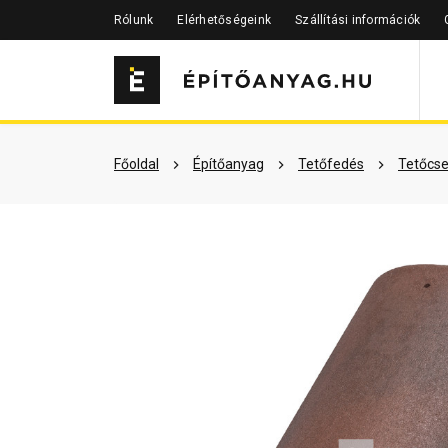
Rólunk
Elérhetőségeink
Szállítási információk
Szükséged lehet rá
Részletes 
Főoldal
Építőanyag
Tetőfedés
Tetőcse