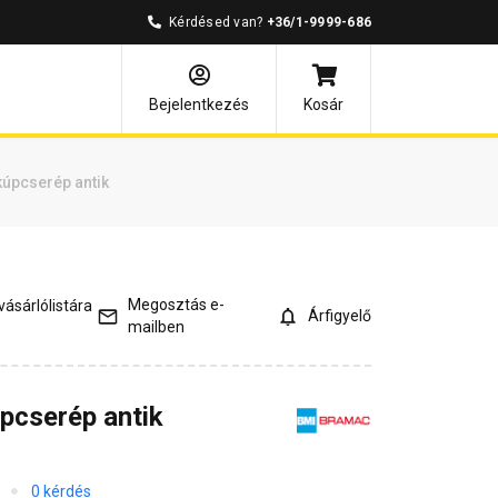
Kérdésed van?
+36/1-9999-686
mények
Kérdések és válaszok
Bejelentkezés
Kosár
úpcserép antik
Megosztás e-
ásárlólistára
Árfigyelő
mailben
pcserép antik
0 kérdés