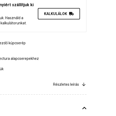
iért szállítjuk ki
KALKULÁLOK
juk. Használd a
dő kalkulátorunkat.
kezdő kúpcserép
Tectura alapcserepekhez
jük
Részletes leírás