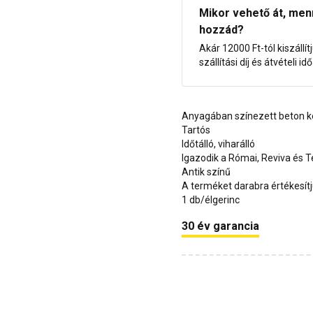
Mikor vehető át, menny
hozzád?
Akár 12000 Ft-tól kiszállít
szállítási díj és átvételi i
Anyagában színezett beton 
Tartós
Időtálló, viharálló
Igazodik a Római, Reviva és 
Antik színű
A terméket darabra értékesít
1 db/élgerinc
30 év garancia