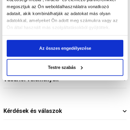
megosztjuk az Ön weboldalhasználatra vonatkozó
adatait, akik kombinálhatják az adatokat más olyan
Termékinformáció
adatokkal, amelyeket Ön adott meg számukra vagy az
Ön által használt más szolgáltatásokból gyűjtöttek.
Dokumentumok
(1)
Az összes engedélyezése
Testre szabás
Vásárlói vélemények
Kérdések és válaszok