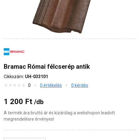
Bramac Római félcserép antik
Cikkszám:
UH-033101
0
0 értékelés
0 kérdés
1 200 Ft
/db
A termék ára bruttó ár és kizárólag a webshopon leadott
megrendelésre érvényes!