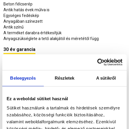
Beton félcserép
Antik hatás évek múlva is
Egységes fedéskép
Anyagában színezett
Antik színű
A terméket darabra értékesítjük
Anyagszükséglete a tető alakjától és méretétől függ
30 év garancia
Részletes leírás
Beleegyezés
Részletek
A sütikről
Szükséged lehet rá
Ez a weboldal sütiket használ
Sütiket használunk a tartalmak és hirdetések személyre
Részletes leírás
szabásához, közösségi funkciók biztosításához,
valamint weboldalforgalmunk elemzéséhez. Ezenkívül
közösségi média-, hirdető- és elemező partnereinkkel