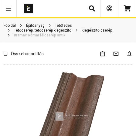
Keresés
ió
Dokumentumok
Vásárlói vélemények
Kérdések és válaszok
Főoldal
Építőanyag
Tetőfedés
Tetőcserép, tetőcserép kiegészítő
Kiegészítő cserép
Bramac Római félcserép antik
Összehasonlítás