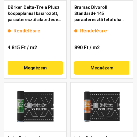
Dörken Delta-Trela Plusz
Bramac Divoroll
kócpaplannal kasírozott,
Standard+ 145
páraáteresztő alátétfedés,
páraáteresztő tetófólia
ragasztósávval 1,5x30 m
145 g/m2, 1,5x50 m
Rendelésre
Rendelésre
4 815 Ft
/ m2
890 Ft
/ m2
Megnézem
Megnézem