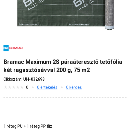
Bramac Maximum 2S páraáteresztő tetőfólia
két ragasztósávval 200 g, 75 m2
Cikkszám:
UH-032693
0
0 értékelés
0 kérdés
1 réteg PU + 1 réteg PP flíz