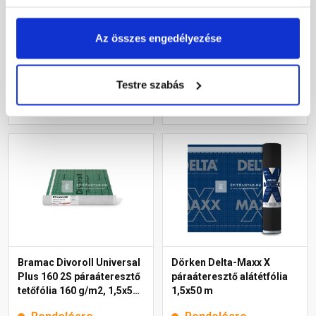
m
g/m2, 1,5x50 m
Rendelésre
Rendelésre
Az összes engedélyezése
2 185 Ft
/ m2
1 845 Ft
/ m2
Testre szabás
Megnézem
Megnézem
Bramac Divoroll Universal
Dörken Delta-Maxx X
Plus 160 2S páraáteresztő
páraáteresztő alátétfólia
tetőfólia 160 g/m2, 1,5x50
1,5x50 m
m