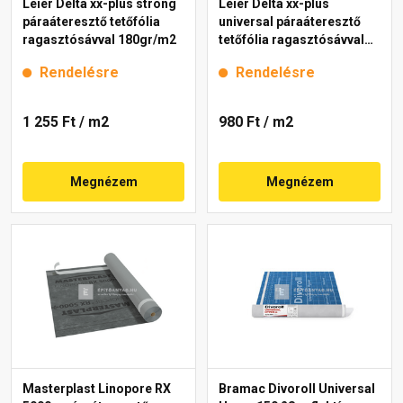
Leier Delta xx-plus strong
Leier Delta xx-plus
páraáteresztő tetőfólia
universal páraáteresztő
ragasztósávval 180gr/m2
tetőfólia ragasztósávval
150gr/m2
Rendelésre
Rendelésre
1 255 Ft
/ m2
980 Ft
/ m2
Megnézem
Megnézem
Masterplast Linopore RX
Bramac Divoroll Universal