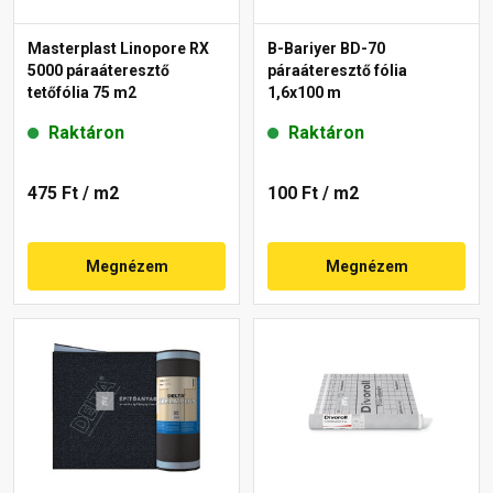
Masterplast Linopore RX
B-Bariyer BD-70
5000 páraáteresztő
páraáteresztő fólia
tetőfólia 75 m2
1,6x100 m
Raktáron
Raktáron
475 Ft
/ m2
100 Ft
/ m2
Megnézem
Megnézem