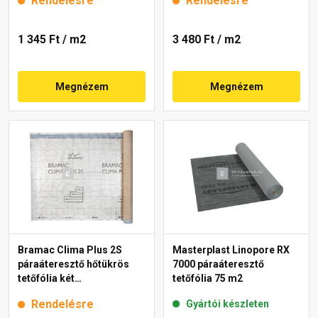
Rendelésre
Rendelésre
1 345 Ft
/ m2
3 480 Ft
/ m2
Megnézem
Megnézem
Bramac Clima Plus 2S
Masterplast Linopore RX
páraáteresztő hőtükrös
7000 páraáteresztő
tetőfólia két
tetőfólia 75 m2
ragasztósávval 170 g, 75
Rendelésre
Gyártói készleten
m2