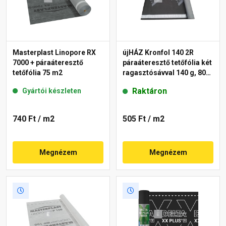
Masterplast Linopore RX
újHÁZ Kronfol 140 2R
7000 + páraáteresztő
páraáteresztő tetőfólia két
tetőfólia 75 m2
ragasztósávval 140 g, 80
m2
Raktáron
Gyártói készleten
740 Ft
/ m2
505 Ft
/ m2
Megnézem
Megnézem