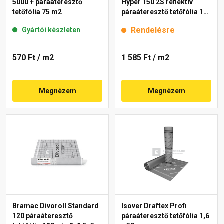
5000 + páraáteresztő
Hyper 150 2S reflektív
tetőfólia 75 m2
páraáteresztő tetőfólia 150
g/m2, 1,5x50 m
Rendelésre
Gyártói készleten
570 Ft
/ m2
1 585 Ft
/ m2
Megnézem
Megnézem
Bramac Divoroll Standard
Isover Draftex Profi
120 páraáteresztő
páraáteresztő tetőfólia 1,6