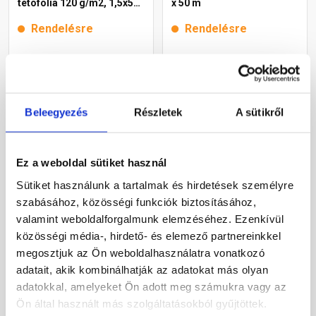
tetófólia 120 g/m2, 1,5x50
x 50 m
m
Rendelésre
Rendelésre
700 Ft
/ m2
960 Ft
/ m2
Beleegyezés
Részletek
A sütikről
Megnézem
Megnézem
Ez a weboldal sütiket használ
Sütiket használunk a tartalmak és hirdetések személyre
szabásához, közösségi funkciók biztosításához,
valamint weboldalforgalmunk elemzéséhez. Ezenkívül
közösségi média-, hirdető- és elemező partnereinkkel
megosztjuk az Ön weboldalhasználatra vonatkozó
adatait, akik kombinálhatják az adatokat más olyan
Bramac Divoroll Top Plus
Bramac Divoroll Duo
adatokkal, amelyeket Ön adott meg számukra vagy az
230 2S páraáteresztő
Maximum 200 2S
Ön által használt más szolgáltatásokból gyűjtöttek.
tetőfólia 230 g/m2, 1,5x50
páraáteresztő tetőfólia 200