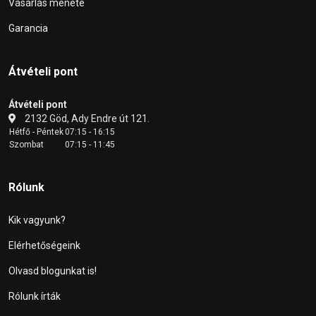
Vásárlás menete
Garancia
Átvételi pont
Átvételi pont
2132 Göd, Ady Endre út 121.
Hétfő - Péntek
07:15 - 16:15
Szombat
07:15 - 11:45
Rólunk
Kik vagyunk?
Elérhetőségeink
Olvasd blogunkat is!
Rólunk írták