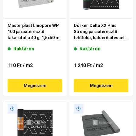
Masterplast Linopore WP
Dörken Delta XX Plus
100 páraáteresztő
Strong páraáteresztő
takarófólia 40 g, 1,5x50 m
tetőfólia, hálóerősítéssel,
két ragasztósávval 180
Raktáron
Raktáron
g/m²
110 Ft
/ m2
1 240 Ft
/ m2
Megnézem
Megnézem