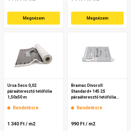
Megnézem
Megnézem
Ursa Seco 0,02
Bramac Divoroll
páraáteresztő tetőfólia
Standard+ 145 2S
1,50x50 m
páraáteresztő tetófólia
145 g/m2, 1,5x50 m
Rendelésre
Rendelésre
1 340 Ft
/ m2
990 Ft
/ m2