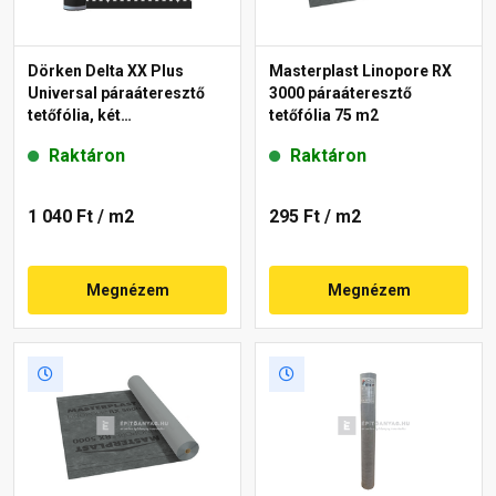
Dörken Delta XX Plus
Masterplast Linopore RX
Universal páraáteresztő
3000 páraáteresztő
tetőfólia, két
tetőfólia 75 m2
ragasztósávval 150 g/m²
Raktáron
Raktáron
1 040 Ft
/ m2
295 Ft
/ m2
Megnézem
Megnézem