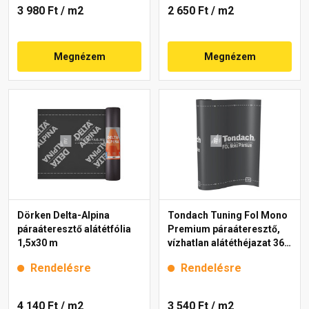
3 980 Ft
/ m2
2 650 Ft
/ m2
Megnézem
Megnézem
Dörken Delta-Alpina
Tondach Tuning Fol Mono
páraáteresztő alátétfólia
Premium páraáteresztő,
1,5x30 m
vízhatlan alátéthéjazat 360
g, 37,5 m2
Rendelésre
Rendelésre
4 140 Ft
/ m2
3 540 Ft
/ m2