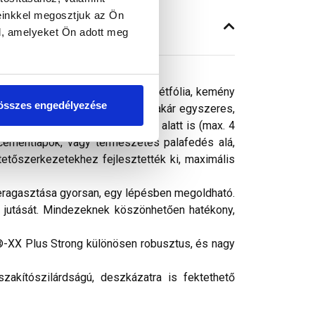
einkkel megosztjuk az Ön
l, amelyeket Ön adott meg
, deszkázatra is fektethető alátétfólia, kemény
összes engedélyezése
zetekhez alkalmas: legyen szó akár egyszeres,
fedésként már az építési fázis alatt is (max. 4
cementlapok, vagy természetes palafedés alá,
 tetőszerkezetekhez fejlesztették ki, maximális
 leragasztása gyorsan, egy lépésben megoldható.
 jutását. Mindezeknek köszönhetően hatékony,
ta®-XX Plus Strong különösen robusztus, és nagy
szakítószilárdságú, deszkázatra is fektethető