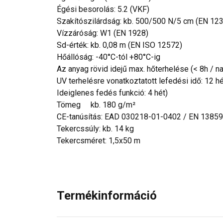
Égési besorolás: 5.2 (VKF)
Szakítószilárdság: kb. 500/500 N/5 cm (EN 12
Vízzáróság: W1 (EN 1928)
Sd-érték: kb. 0,08 m (EN ISO 12572)
Hőállóság: -40°C-tól +80°C-ig
Az anyag rövid idejű max. hőterhelése (< 8h / n
UV terhelésre vonatkoztatott lefedési idő: 12 h
Ideiglenes fedés funkció: 4 hét)
Tömeg kb. 180 g/m²
CE-tanúsítás: EAD 030218-01-0402 / EN 13859
Tekercssúly: kb. 14 kg
Tekercsméret: 1,5x50 m
Termékinformáció