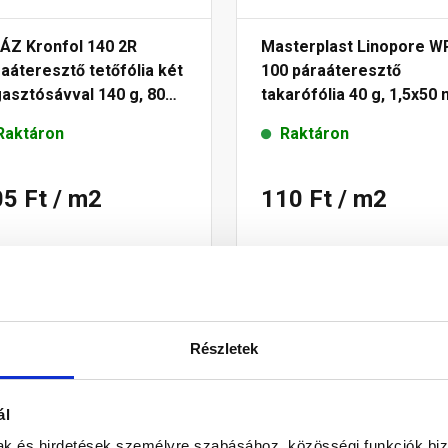
HÁZ Kronfol 140 2R
Masterplast Linopore W
aáteresztő tetőfólia két
100 páraáteresztő
asztósávval 140 g, 80
takarófólia 40 g, 1,5x50 
Raktáron
Raktáron
05 Ft
/ m2
110 Ft
/ m2
Megnézem
Megnézem
Részletek
ál
mak és hirdetések személyre szabásához, közösségi funkciók biz