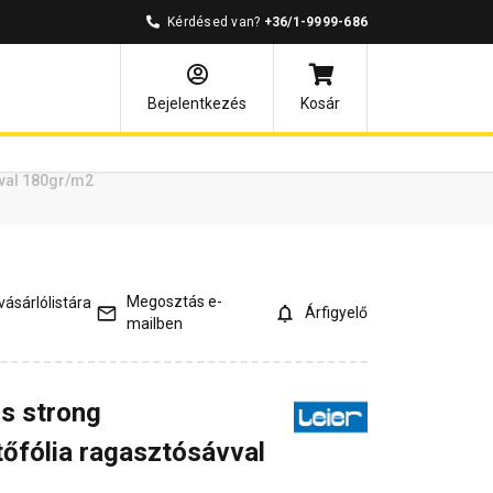
Kérdésed van?
+36/1-9999-686
ények
Kérdések és válaszok
Bejelentkezés
Kosár
vval 180gr/m2
Megosztás e-
ásárlólistára
Árfigyelő
mailben
us strong
tőfólia ragasztósávval