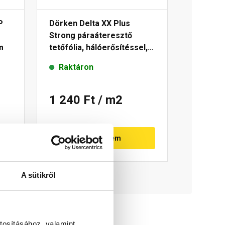
P
Dörken Delta XX Plus
Strong páraáteresztő
m
tetőfólia, hálóerősítéssel,
két ragasztósávval 180
Raktáron
g/m²
1 240 Ft
/ m2
Megnézem
A sütikről
tosításához, valamint