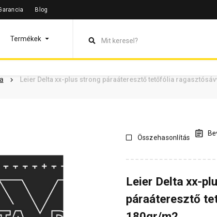
Garancia
Blog
leírás
Termékinformáció
Dokumentumok
Vásárlói vélem
Termékek
ia
Leier Delta xx-plus strong páraáteresztő tetőfólia ragasztósá
Bev
Összehasonlítás
Leier Delta xx-pl
páraáteresztő te
180gr/m2