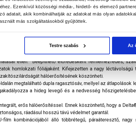
hez. Ezenkívül közösségi média-, hirdető- és elemező partner
zó adatait, akik kombinálhatják az adatokat más olyan adatokka
sznált más szolgáltatásokból gyűjtöttek.
élettartamú, nagy szakítószilárdságú, páraáteresztő, többrétegű
Testre szabás
Az 
ezeti hatások elleni védelmére. A legkülönbözőbb tetőszerke
t, akár deszkázat nélküli tetőszerkezetről. Ráadásul ideiglenes 
s hatásai ellen. Beépíthető előfedésként fémlemezfedés, szál
zatok homlokzati fóliájaként. Kifejezetten a nagy léctávolságú
szakítószilárdságát hálóerősítésének köszönheti.
oldalán megtalálható dupla ragasztósáv, mellyel az átlapolások
gakadályozza a hideg levegő és a nedvesség hőszigetelésbe
ió integrált, erős hálóerősítéssel. Ennek köszönhető, hogy a Del
ztonságos, ráadásul hosszú távú védelmet garantál.
U-film kombinációjából álló többrétegű, páraáteresztő, nagy 