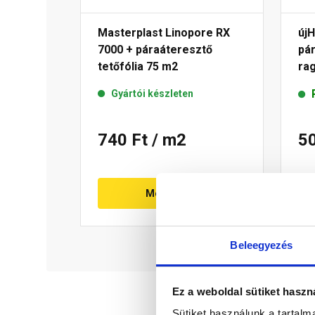
Masterplast Linopore RX
új
7000 + páraáteresztő
pár
tetőfólia 75 m2
rag
m2
Gyártói készleten
740 Ft
/ m2
5
Megnézem
Beleegyezés
Ez a weboldal sütiket haszn
Sütiket használunk a tartal