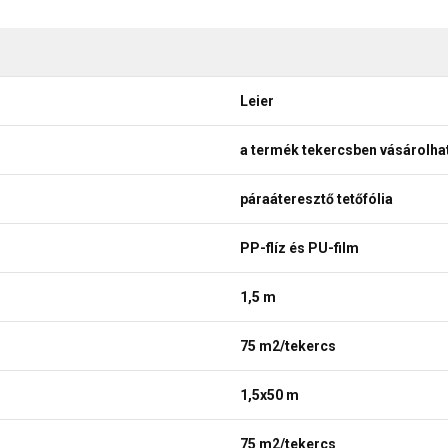
Leier
a termék tekercsben vásárolh
páraáteresztő tetőfólia
PP-flíz és PU-film
1,5 m
75 m2/tekercs
1,5x50 m
75 m2/tekercs