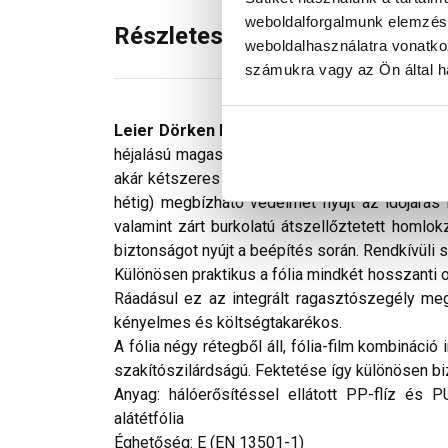
weboldalforgalmunk elemzésé
Részletes leírás
weboldalhasználatra vonatko
számukra vagy az Ön által ha
Leier Dörken Delta®-XX Plus Strong
hosszú 
héjalású magastetők nedvesség és káros körny
akár kétszeres átszellőztetésű, akár deszkázot
hétig) megbízható védelmet nyújt az időjárá
valamint zárt burkolatú átszellőztetett homlok
biztonságot nyújt a beépítés során. Rendkívüli 
Különösen praktikus a fólia mindkét hosszanti 
Ráadásul ez az integrált ragasztószegély me
kényelmes és költségtakarékos.
A fólia négy rétegből áll, fólia-film kombinác
szakítószilárdságú. Fektetése így különösen bi
Anyag: hálóerősítéssel ellátott PP-flíz és P
alátétfólia
Éghetőség: E (EN 13501-1)