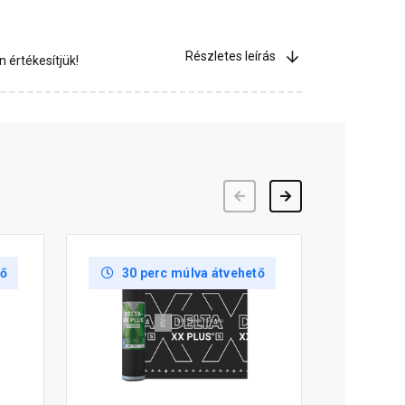
Részletes leírás
 értékesítjük!
Előző
Következő
tő
30 perc múlva átvehető