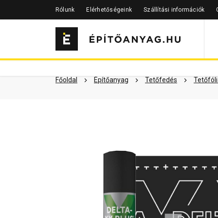
Rólunk
Elérhetőségeink
Szállítási információk
Szükséged lehet rá
Részletes 
Kapcsolódó cikkek
Főoldal
Építőanyag
Tetőfedés
Tetőfól