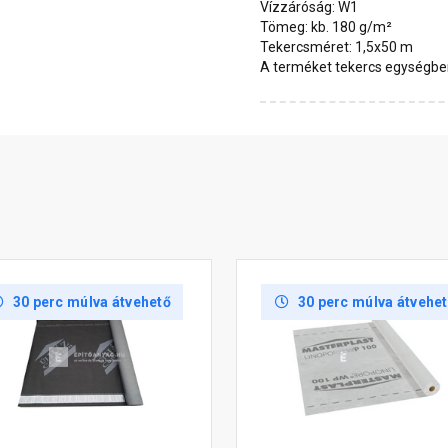
Vízzáróság: W1
Tömeg: kb. 180 g/m²
Tekercsméret: 1,5x50 m
A terméket tekercs egységben
30 perc múlva átvehető
30 perc múlva átvehe