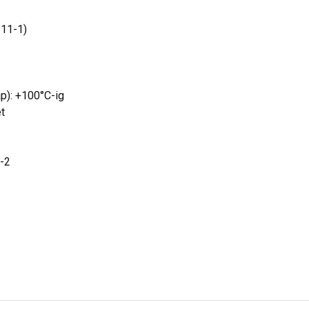
311-1)
ap): +100°C-ig
ét
-2