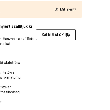
Mit jelent?
2
iért szállítjuk ki
KALKULÁLOK
uk. Használd a szállítási
orunkat.
ő-alátétfólia
n tetőkre
agyformátumú
t szélen
tószilárdság
t