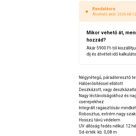
Rendelésre
Átvehető akár: 2026-08-1
Mikor vehető át, menny
hozzád?
Akár 5900 Ft-tól kiszállítj
díj és átvételi idő kalkulát
Négyrétegű, páraáteresztő tet
Hálóerősítéssel ellátott
Deszkázott, vagy deszkázatla
Nagy léctávolságokhoz és n
cserepekhez
Integrált ragasztósáv mindké
Robosztus, extrém nagy szakí
Hosszú távú védelem
UV-állóság fedés nélkül: 12 hé
Sd-érték: kb. 0,08 m