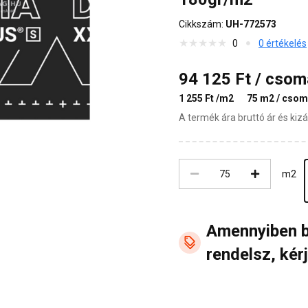
Cikkszám:
UH-772573
0
0 értékelés
94 125 Ft / cso
1 255 Ft /m2
75 m2 / cso
A termék ára bruttó ár és ki
m2
Amennyiben 
rendelsz, kérj