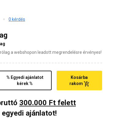
0 kérdés
mag
mag
zárólag a webshopon leadott megrendelésre érvényes!
% Egyedi ajánlatot
Kosárba
kérek %
rakom
bruttó
300.000 Ft felett
 egyedi ajánlatot!