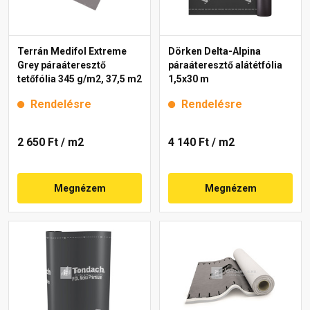
Terrán Medifol Extreme
Dörken Delta-Alpina
Grey páraáteresztő
páraáteresztő alátétfólia
tetőfólia 345 g/m2, 37,5 m2
1,5x30 m
Rendelésre
Rendelésre
2 650 Ft
/ m2
4 140 Ft
/ m2
Megnézem
Megnézem