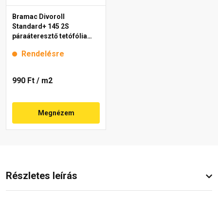
Bramac Divoroll
Standard+ 145 2S
páraáteresztő tetófólia
145 g/m2, 1,5x50 m
Rendelésre
990 Ft
/ m2
Megnézem
Részletes leírás