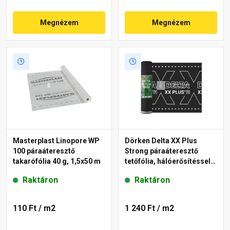
Megnézem
Megnézem
Masterplast Linopore WP
Dörken Delta XX Plus
100 páraáteresztő
Strong páraáteresztő
takarófólia 40 g, 1,5x50 m
tetőfólia, hálóerősítéssel,
két ragasztósávval 180
Raktáron
Raktáron
g/m²
110 Ft
/ m2
1 240 Ft
/ m2