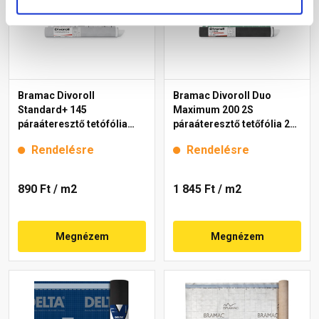
Bramac Divoroll
Bramac Divoroll Duo
Standard+ 145
Maximum 200 2S
páraáteresztő tetófólia
páraáteresztő tetőfólia 200
145 g/m2, 1,5x50 m
g/m2, 1,5x50 m
Rendelésre
Rendelésre
890 Ft
/ m2
1 845 Ft
/ m2
Megnézem
Megnézem