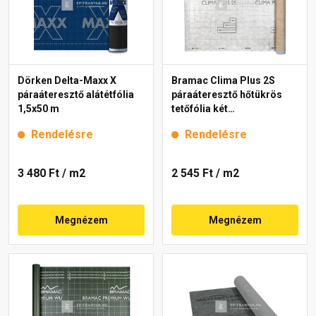
Dörken Delta-Maxx X
Bramac Clima Plus 2S
páraáteresztő alátétfólia
páraáteresztő hőtükrös
1,5x50 m
tetőfólia két
ragasztósávval 170 g, 75
Rendelésre
Rendelésre
m2
3 480 Ft
/ m2
2 545 Ft
/ m2
Megnézem
Megnézem