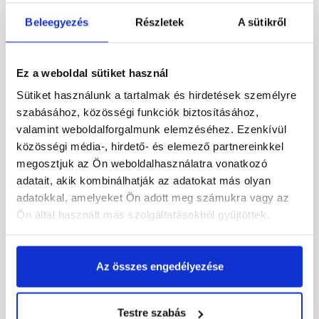
Beleegyezés
Részletek
A sütikről
Ez a weboldal sütiket használ
Sütiket használunk a tartalmak és hirdetések személyre
Bramac Divoroll Standard
Isover Draftex Profi
szabásához, közösségi funkciók biztosításához,
120 páraáteresztő
páraáteresztő tetőfólia 1,6
valamint weboldalforgalmunk elemzéséhez. Ezenkívül
tetófólia 120 g/m2, 1,5x50
x 50 m
közösségi média-, hirdető- és elemező partnereinkkel
m
megosztjuk az Ön weboldalhasználatra vonatkozó
Rendelésre
Rendelésre
adatait, akik kombinálhatják az adatokat más olyan
adatokkal, amelyeket Ön adott meg számukra vagy az
700 Ft
/ m2
960 Ft
/ m2
Ön által használt más szolgáltatásokból gyűjtöttek.
Megnézem
Megnézem
Az összes engedélyezése
Testre szabás