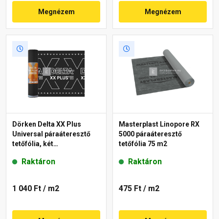
Megnézem
Megnézem
Dörken Delta XX Plus
Masterplast Linopore RX
Universal páraáteresztő
5000 páraáteresztő
tetőfólia, két
tetőfólia 75 m2
ragasztósávval 150 g/m²
Raktáron
Raktáron
1 040 Ft
/ m2
475 Ft
/ m2