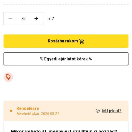
m2
Kosárba rakom
% Egyedi ajánlatot kérek %
Rendelésre
Mit jelent?
Átvehető akár: 2026-08-24
Mikor vehető át, mennyiért szállítjuk ki hozzád?