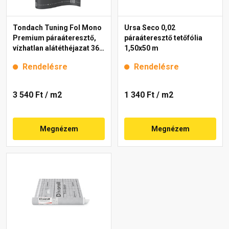
Tondach Tuning Fol Mono
Ursa Seco 0,02
Premium páraáteresztő,
páraáteresztő tetőfólia
vízhatlan alátéthéjazat 360
1,50x50 m
g, 37,5 m2
Rendelésre
Rendelésre
3 540 Ft
/ m2
1 340 Ft
/ m2
Megnézem
Megnézem