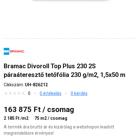
Bramac Divoroll Top Plus 230 2S
páraáteresztő tetőfólia 230 g/m2, 1,5x50 m
Cikkszám:
UH-826212
0
0 értékelés
0 kérdés
163 875 Ft / csomag
2 185 Ft /m2
75 m2 / csomag
A termék ára bruttó ár és kizárólag a webshopon leadott
megrendelésre érvényes!