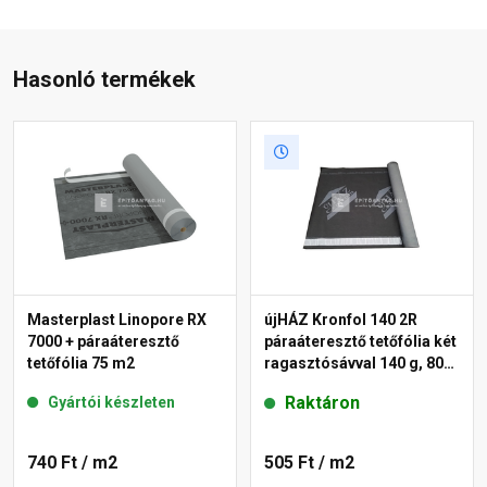
Hasonló termékek
Masterplast Linopore RX
újHÁZ Kronfol 140 2R
7000 + páraáteresztő
páraáteresztő tetőfólia két
tetőfólia 75 m2
ragasztósávval 140 g, 80
m2
Raktáron
Gyártói készleten
740 Ft
/ m2
505 Ft
/ m2