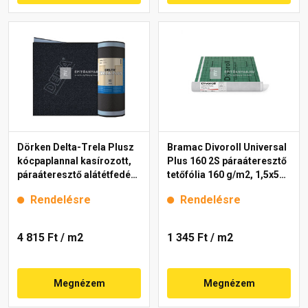
Dörken Delta-Trela Plusz
Bramac Divoroll Universal
kócpaplannal kasírozott,
Plus 160 2S páraáteresztő
páraáteresztő alátétfedés,
tetőfólia 160 g/m2, 1,5x50
ragasztósávval 1,5x30 m
m
Rendelésre
Rendelésre
4 815 Ft
/ m2
1 345 Ft
/ m2
Megnézem
Megnézem