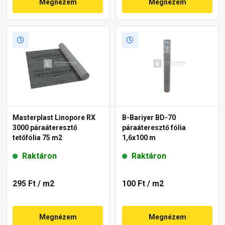
Megnézem
Megnézem
Masterplast Linopore RX
B-Bariyer BD-70
3000 páraáteresztő
páraáteresztő fólia
tetőfólia 75 m2
1,6x100 m
Raktáron
Raktáron
295 Ft
/ m2
100 Ft
/ m2
Megnézem
Megnézem