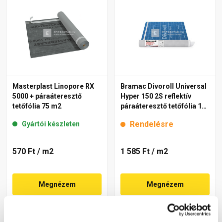
Masterplast Linopore RX
Bramac Divoroll Universal
5000 + páraáteresztő
Hyper 150 2S reflektív
tetőfólia 75 m2
páraáteresztő tetőfólia 150
g/m2, 1,5x50 m
Rendelésre
Gyártói készleten
570 Ft
/ m2
1 585 Ft
/ m2
Megnézem
Megnézem