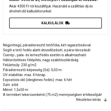
Akár 4300 Ft-tól kiszállítjuk. Használd a szállítási díj és
átvételi idő kalkulátorunkat.
KALKULÁLOK
Négyrétegű, páraáteresztő tetőfólia, két ragasztósávval
Segíti a tető fedés alatti átszellőzését, a pára távozását
Cserép-, pala- és lemezfedés esetén is alkalmazható
Hálóerősítéses felépítés, nagy szakítószilárdság
Felületsúly: 230 g/m2
Páraáteresztő-képesség (Sd): 0,03 m
UV-stabilitás: max. 4 hónap
Expozíciós idő (ideiglenes fedés): max. 6 hét
Szín: zöld
Méret: 1,5x50 m
A terméket tekercsenkénti (75 m2) mennyiségben értékesítjük!
Részletes leírás