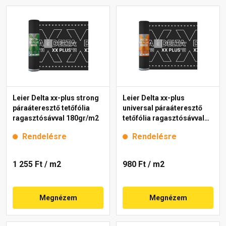
Leier Delta xx-plus strong
Leier Delta xx-plus
páraáteresztő tetőfólia
universal páraáteresztő
ragasztósávval 180gr/m2
tetőfólia ragasztósávval
150gr/m2
Rendelésre
Rendelésre
1 255 Ft
/ m2
980 Ft
/ m2
Megnézem
Megnézem