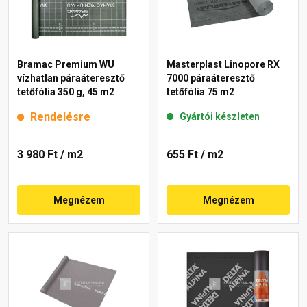
Bramac Premium WU
Masterplast Linopore RX
vízhatlan páraáteresztő
7000 páraáteresztő
tetőfólia 350 g, 45 m2
tetőfólia 75 m2
Rendelésre
Gyártói készleten
3 980 Ft
/ m2
655 Ft
/ m2
Megnézem
Megnézem