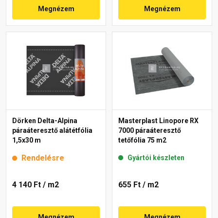
Megnézem
Megnézem
Dörken Delta-Alpina
Masterplast Linopore RX
páraáteresztő alátétfólia
7000 páraáteresztő
1,5x30 m
tetőfólia 75 m2
Rendelésre
Gyártói készleten
4 140 Ft
/ m2
655 Ft
/ m2
Megnézem
Megnézem