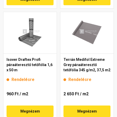
Isover Draftex Profi
Terrán Medifol Extreme
páraáteresztő tetőfólia 1,6
Grey páraáteresztő
x 50 m
tetőfólia 345 g/m2, 37,5 m2
Rendelésre
Rendelésre
960 Ft
/ m2
2 650 Ft
/ m2
Megnézem
Megnézem