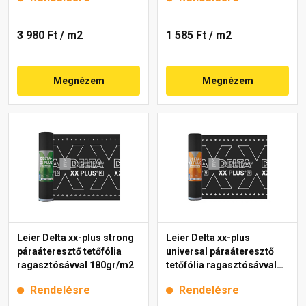
3 980 Ft
/ m2
1 585 Ft
/ m2
Megnézem
Megnézem
Leier Delta xx-plus strong
Leier Delta xx-plus
páraáteresztő tetőfólia
universal páraáteresztő
ragasztósávval 180gr/m2
tetőfólia ragasztósávval
150gr/m2
Rendelésre
Rendelésre