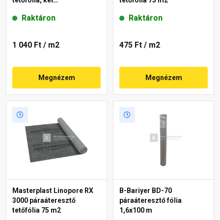
tetőfólia, két
tetőfólia 75 m2
ragasztósávval 150 g/m²
Raktáron
Raktáron
1 040 Ft
/ m2
475 Ft
/ m2
Megnézem
Megnézem
Masterplast Linopore RX
B-Bariyer BD-70
3000 páraáteresztő
páraáteresztő fólia
tetőfólia 75 m2
1,6x100 m