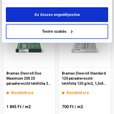
Az összes engedélyezése
Megnézem
Megnézem
Testre szabás
Bramac Divoroll Duo
Bramac Divoroll Standard
Maximum 200 2S
120 páraáteresztő
páraáteresztő tetőfólia 200
tetófólia 120 g/m2, 1,5x50
g/m2, 1,5x50 m
m
Rendelésre
Rendelésre
1 845 Ft
/ m2
700 Ft
/ m2