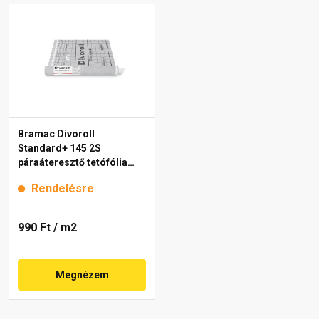
Bramac Divoroll
Standard+ 145 2S
páraáteresztő tetófólia
145 g/m2, 1,5x50 m
Rendelésre
990 Ft
/ m2
Megnézem