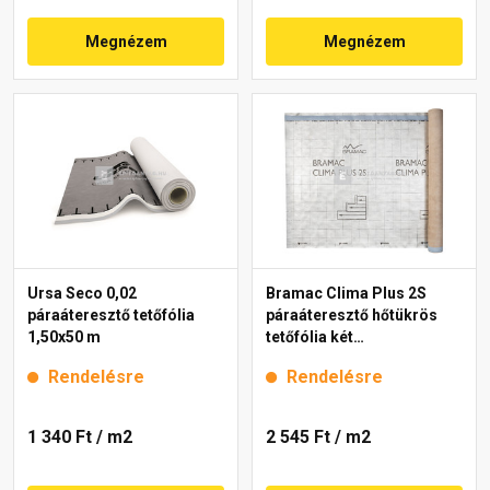
Megnézem
Megnézem
Ursa Seco 0,02
Bramac Clima Plus 2S
páraáteresztő tetőfólia
páraáteresztő hőtükrös
1,50x50 m
tetőfólia két
ragasztósávval 170 g, 75
Rendelésre
Rendelésre
m2
1 340 Ft
/ m2
2 545 Ft
/ m2