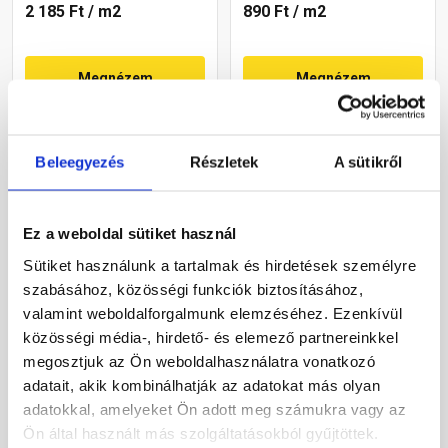
2 185 Ft
/ m2
890 Ft
/ m2
Megnézem
Megnézem
Beleegyezés
Részletek
A sütikről
Ez a weboldal sütiket használ
Sütiket használunk a tartalmak és hirdetések személyre
szabásához, közösségi funkciók biztosításához,
Bramac Divoroll Universal
Masterplast Linopore RX
valamint weboldalforgalmunk elemzéséhez. Ezenkívül
Plus 160 2S páraáteresztő
5000 + páraáteresztő
közösségi média-, hirdető- és elemező partnereinkkel
tetőfólia 160 g/m2, 1,5x50
tetőfólia 75 m2
megosztjuk az Ön weboldalhasználatra vonatkozó
m
Rendelésre
adatait, akik kombinálhatják az adatokat más olyan
Gyártói készleten
adatokkal, amelyeket Ön adott meg számukra vagy az
Ön által használt más szolgáltatásokból gyűjtöttek.
1 345 Ft
/ m2
570 Ft
/ m2