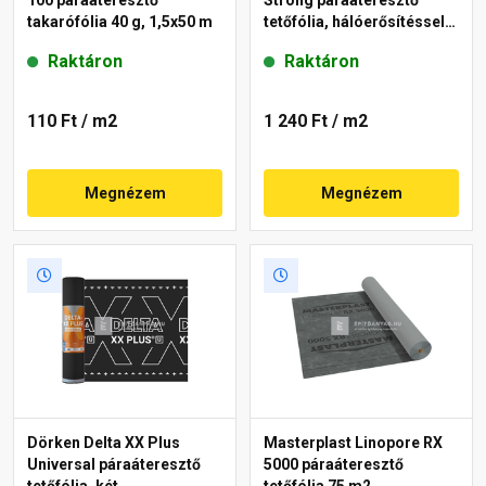
100 páraáteresztő
Strong páraáteresztő
takarófólia 40 g, 1,5x50 m
tetőfólia, hálóerősítéssel,
két ragasztósávval 180
Raktáron
Raktáron
g/m²
110 Ft
/ m2
1 240 Ft
/ m2
Megnézem
Megnézem
Dörken Delta XX Plus
Masterplast Linopore RX
Universal páraáteresztő
5000 páraáteresztő