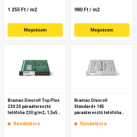
1 255 Ft
/ m2
980 Ft
/ m2
Megnézem
Megnézem
Bramac Divoroll Top Plus
Bramac Divoroll
230 2S páraáteresztő
Standard+ 145
tetőfólia 230 g/m2, 1,5x50
páraáteresztő tetófólia
m
145 g/m2, 1,5x50 m
Rendelésre
Rendelésre