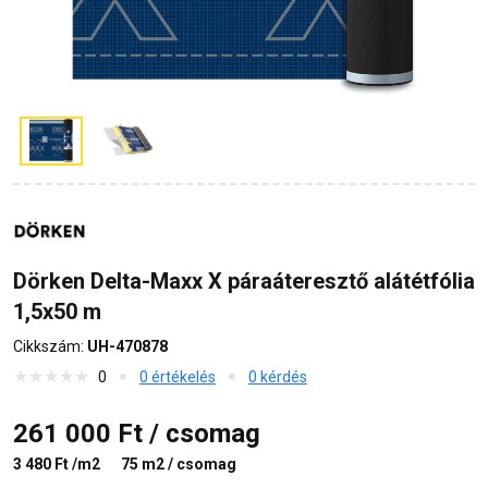
Dörken Delta-Maxx X páraáteresztő alátétfólia
1,5x50 m
Cikkszám:
UH-470878
0
0 értékelés
0 kérdés
261 000 Ft / csomag
3 480 Ft /m2
75 m2 / csomag