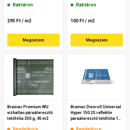
Raktáron
Raktáron
295 Ft
/ m2
100 Ft
/ m2
Megnézem
Megnézem
Bramac Premium WU
Bramac Divoroll Universal
vízhatlan páraáteresztő
Hyper 150 2S reflektív
tetőfólia 350 g, 45 m2
páraáteresztő tetőfólia 150
g/m2, 1,5x50 m
Rendelésre
Rendelésre