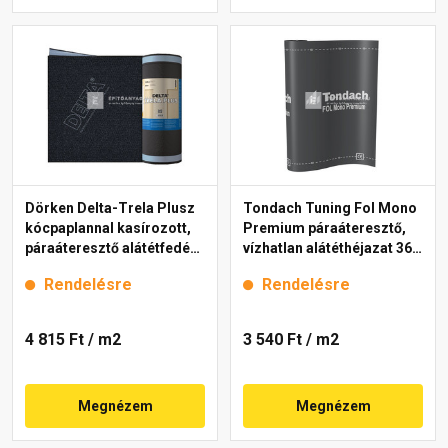
Dörken Delta-Trela Plusz
Tondach Tuning Fol Mono
kócpaplannal kasírozott,
Premium páraáteresztő,
páraáteresztő alátétfedés,
vízhatlan alátéthéjazat 360
ragasztósávval 1,5x30 m
g, 37,5 m2
Rendelésre
Rendelésre
4 815 Ft
/ m2
3 540 Ft
/ m2
Megnézem
Megnézem