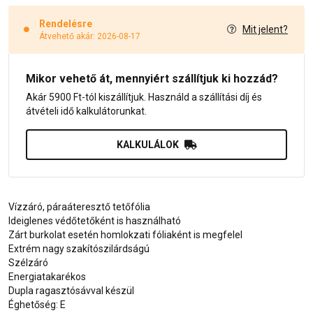
Rendelésre
Mit jelent?
Átvehető akár: 2026-08-17
Mikor vehető át, mennyiért szállítjuk ki hozzád?
Akár 5900 Ft-tól kiszállítjuk. Használd a szállítási díj és
átvételi idő kalkulátorunkat.
KALKULÁLOK
Vízzáró, páraáteresztő tetőfólia
Ideiglenes védőtetőként is használható
Zárt burkolat esetén homlokzati fóliaként is megfelel
Extrém nagy szakítószilárdságú
Szélzáró
Energiatakarékos
Dupla ragasztósávval készül
Éghetőség: E