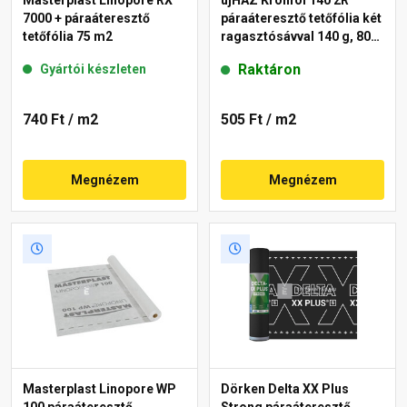
Masterplast Linopore RX
újHÁZ Kronfol 140 2R
7000 + páraáteresztő
páraáteresztő tetőfólia két
tetőfólia 75 m2
ragasztósávval 140 g, 80
m2
Raktáron
Gyártói készleten
740 Ft
/ m2
505 Ft
/ m2
Megnézem
Megnézem
Masterplast Linopore WP
Dörken Delta XX Plus