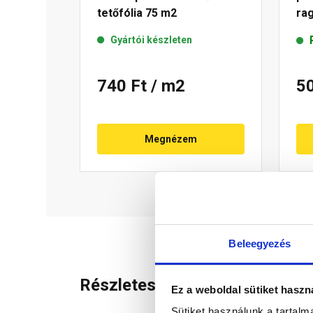
tetőfólia 75 m2
rag
m2
Gyártói készleten
740 Ft
/ m2
5
Megnézem
Beleegyezés
Részletes leírás
Ez a weboldal sütiket haszn
Sütiket használunk a tartal