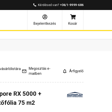
Kérdésed van?
+36/1-9999-686
ények
Kérdések és válaszok
Bejelentkezés
Kosár
Megosztás e-
ásárlólistára
Árfigyelő
mailben
opore RX 5000 +
tőfólia 75 m2