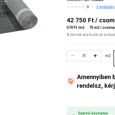
0
0 értékelés
42 750 Ft / cso
570 Ft /m2
75 m2 / csoma
A termék ára bruttó ár és ki
m2
Amennyiben 
rendelsz, kérj
Gyártói készleten