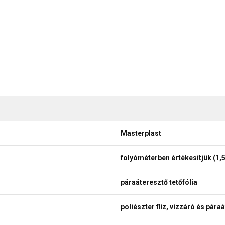
Masterplast
folyóméterben értékesítjük (1,
páraáteresztő tetőfólia
poliészter flíz, vízzáró és pár