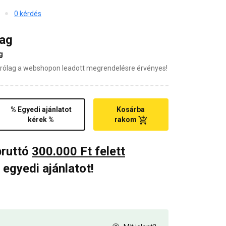
0 kérdés
mag
g
zárólag a webshopon leadott megrendelésre érvényes!
% Egyedi ajánlatot
Kosárba
kérek %
rakom
bruttó
300.000 Ft felett
 egyedi ajánlatot!