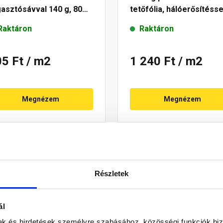
asztósávval 140 g, 80
tetőfólia, hálóerősítésse
két ragasztósávval 180
Raktáron
Raktáron
g/m²
05 Ft
/ m2
1 240 Ft
/ m2
Megnézem
Megnézem
Részletek
ál
mak és hirdetések személyre szabásához, közösségi funkciók biz