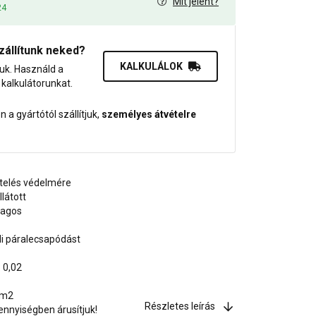
Mit jelent?
24
zállítunk neked?
KALKULÁLOK
juk. Használd a
dő kalkulátorunkat.
 a gyártótól szállítjuk,
személyes átvételre
etelés védelmére
látott
zagos
i páralecsapódást
 0,02
 m2
Részletes leírás
nnyiségben árusítjuk!