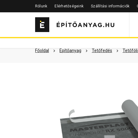
Rólunk
Elérhetőségeink
Szállítási információk
Szükséged lehet rá
Részletes 
Kapcsolódó cikkek
Főoldal
Építőanyag
Tetőfedés
Tetőfól