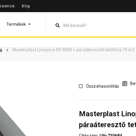
Garancia
Blog
leírás
Termékinformáció
Dokumentumok
Vásárlói vélem
Termékek
ia
Masterplast Linopore RX 5000 + páraáteresztő tetőfólia 75 m2
Bev
Összehasonlítás
Masterplast Lin
páraáteresztő te
Cikkszám:
UH-730684