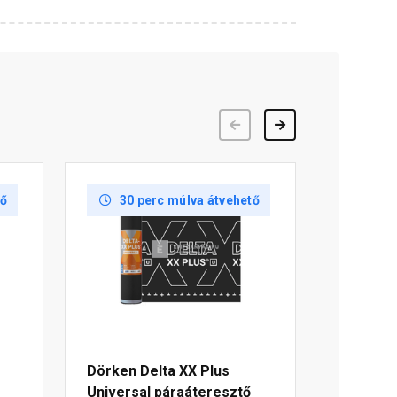
Előző
Következő
tő
30 perc múlva átvehető
Dörken Delta XX Plus
Universal páraáteresztő