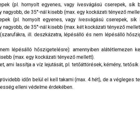
k (pl. hornyolt egyenes, vagy ívesvágású cserepek, sík be
y nagyobb, de 35°-nál kisebb (max. egy kockázati tényező mellet
ek (pl. hornyolt egyenes, vagy ívesvágású cserepek, sík 
y nagyobb, de 35°-nál kisebb (max. két kockázati tényező mellett
arufákra, ill. deszkázatra, lépésálló és nem lépésálló hőszi
 nem lépésálló hőszigetelésre): amennyiben alátétlemezen ke
isebb (max. egy kockázati tényező mellett).
 ami lassítja a víz lejutását, pl. tetőáttörések, kémény, tetősík
rövidebb időn belül el kell takarni (max. 4 hét), de a végleges t
dvesség elleni védelme érdekében.