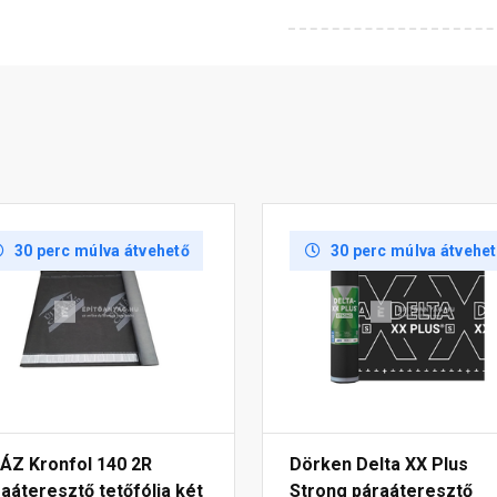
30 perc múlva átvehető
30 perc múlva átvehe
HÁZ Kronfol 140 2R
Dörken Delta XX Plus
aáteresztő tetőfólia két
Strong páraáteresztő