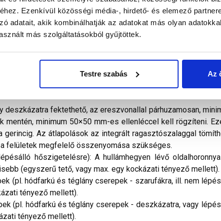
hez. Ezenkívül közösségi média-, hirdető- és elemező partner
zó adatait, akik kombinálhatják az adatokat más olyan adatokka
théjazat és a tetőfedés között) átszellőztetett magastető-szer
sznált más szolgáltatásokból gyűjtöttek.
őztetett falszerkezetek alátéthéjazata. A tetőfedés, vagy fa
adon fekvő, vagy közvetlenül a hőszigetelésre fektetett a
etelésre fektetett, szélzáró alátéthéjazat kialakítását teszi le
Testre szabás
Az 
éteg polipropilén fliz között vízzáró, páraáteresztő membr
-álló, 100 °C-ig hőálló.
agy deszkázatra fektethető, az ereszvonallal párhuzamosan, min
fák mentén, minimum 50×50 mm-es ellenléccel kell rögzíteni. Eze
 a gerincig. Az átlapolások az integrált ragasztószalaggal töm
ve a felületek megfelelő összenyomása szükséges.
épésálló hőszigetelésre): A hullámhegyen lévő oldalhoronnyal
isebb (egyszerű tető, vagy max. egy kockázati tényező mellett).
ek (pl. hódfarkú és téglány cserepek - szarufákra, ill. nem lépés
ázati tényező mellett).
pek (pl. hódfarkú és téglány cserepek - deszkázatra, vagy lépésá
zati tényező mellett).