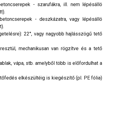
toncserepek - szarufákra, ill. nem lépésálló
t).
betoncserepek - deszkázatra, vagy lépésálló
).
getelésre): 22°, vagy nagyobb hajlásszögű tető
resztül, mechanikusan van rögzítve és a tető
 ablak, vápa, stb. amelyből több is előfordulhat a
etőfedés elkészültéig is kiegészítő (pl. PE fólia)