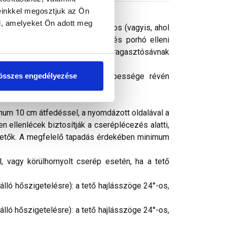
einkkel megosztjuk az Ön
l, amelyeket Ön adott meg
kezetek, illetve nem nyílthézagos (vagyis, ahol
lburkolat alá bejutó nedvesség és porhó elleni
látétrétegként. A kétoldali ragasztósávnak
hetővé.
összes engedélyezése
án. Anyagának páraáteresztő képessége révén
imum 10 cm átfedéssel, a nyomdázott oldalával a
n ellenlécek biztosítják a cseréplécezés alatti,
íthetők. A megfelelő tapadás érdekében minimum
, vagy körülhornyolt cserép esetén, ha a tető
álló hőszigetelésre): a tető hajlásszöge 24°-os,
lló hőszigetelésre): a tető hajlásszöge 24°-os,