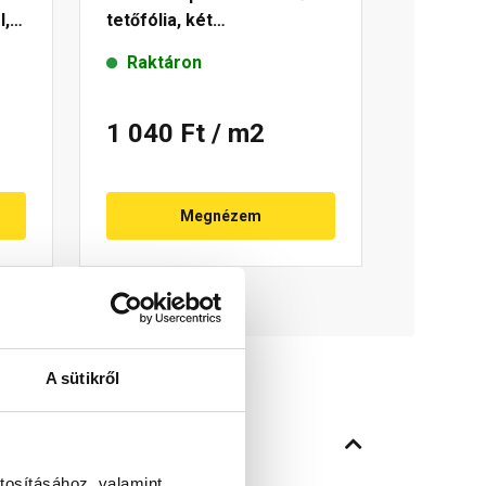
l,
tetőfólia, két
ragasztósávval 150 g/m²
Raktáron
1 040 Ft
/ m2
Megnézem
A sütikről
tosításához, valamint