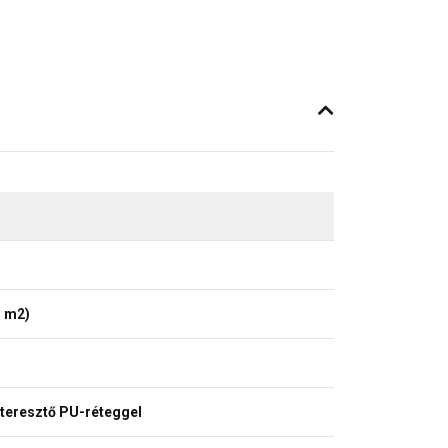
5 m2)
aáteresztő PU-réteggel