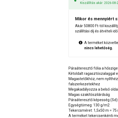
Kiszállítás akár: 2026-08-
Mikor és mennyiért s
Akár 50800 Ft-tól kiszállít
szállítási díj és átvételi i
A terméket közvetlen
nincs lehetőség.
Páraáteresztő fólia a hőszig
Kétoldalt ragasztószalaggal el
Magastetőkhöz, nem nyílthé
falszerkezetekhez
Megakadályozza a belső oldal
Magas szakítószilárdság
Páraáteresztő képesség (Sd):
Egységtömeg: 130 g/m2
Tekercsméret: 1,5x50 m = 75
A terméket tekercsenkénti me