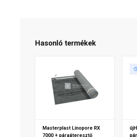
Hasonló termékek
Masterplast Linopore RX
új
7000 + páraáteresztő
pár