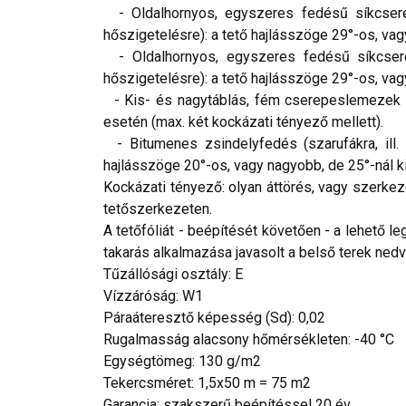
- Oldalhornyos, egyszeres fedésű síkcserepe
hőszigetelésre): a tető hajlásszöge 29°-os, vag
- Oldalhornyos, egyszeres fedésű síkcserep
hőszigetelésre): a tető hajlásszöge 29°-os, vag
- Kis- és nagytáblás, fém cserepeslemezek (sz
esetén (max. két kockázati tényező mellett).
- Bitumenes zsindelyfedés (szarufákra, ill.
hajlásszöge 20°-os, vagy nagyobb, de 25°-nál k
Kockázati tényező: olyan áttörés, vagy szerkezet,
tetőszerkezeten.
A tetőfóliát - beépítését követően - a lehető leg
takarás alkalmazása javasolt a belső terek ne
Tűzállósági osztály: E
Vízzáróság: W1
Páraáteresztő képesség (Sd): 0,02
Rugalmasság alacsony hőmérsékleten: -40 °C
Egységtömeg: 130 g/m2
Tekercsméret: 1,5x50 m = 75 m2
Garancia: szakszerű beépítéssel 20 év