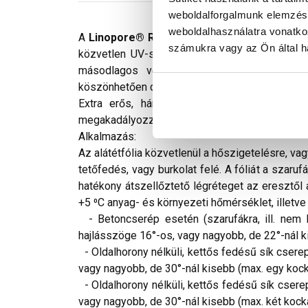
weboldalforgalmunk elemzésé
weboldalhasználatra vonatko
A
Linopore® RX 5000+
egyszeresen (az aláté
számukra vagy az Ön által ha
közvetlen UV-sugárzásnak nem kitett), átszell
másodlagos védelemként alkalmazható, szab
köszönhetően deszkázatra, vagy lépésálló hőszig
Extra erős, háromrétegű alátéthéjazat: 2 r
megakadályozza a páralecsapódást. 3 hónapig UV
Alkalmazás:
Az alátétfólia közvetlenül a hőszigetelésre, v
tetőfedés, vagy burkolat felé. A fóliát a szaru
hatékony átszellőztető légréteget az eresztől
+5 ⁰C anyag- és környezeti hőmérséklet, illet
- Betoncserép esetén (szarufákra, ill. nem l
hajlásszöge 16°-os, vagy nagyobb, de 22°-nál k
- Oldalhorony nélküli, kettős fedésű sík cserep
vagy nagyobb, de 30°-nál kisebb (max. egy kock
- Oldalhorony nélküli, kettős fedésű sík csere
vagy nagyobb, de 30°-nál kisebb (max. két kocká