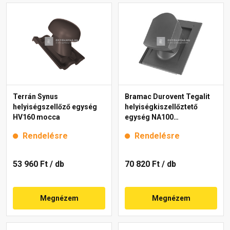
Terrán Synus
Bramac Durovent Tegalit
helyiségszellőző egység
helyiségkiszellőztető
HV160 mocca
egység NA100
világosszürke
Rendelésre
Rendelésre
53 960 Ft
/ db
70 820 Ft
/ db
Megnézem
Megnézem