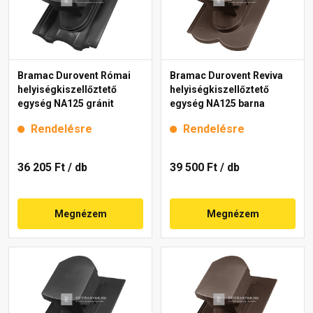
Bramac Durovent Római
Bramac Durovent Reviva
helyiségkiszellőztető
helyiségkiszellőztető
egység NA125 gránit
egység NA125 barna
Rendelésre
Rendelésre
36 205 Ft
/ db
39 500 Ft
/ db
Megnézem
Megnézem