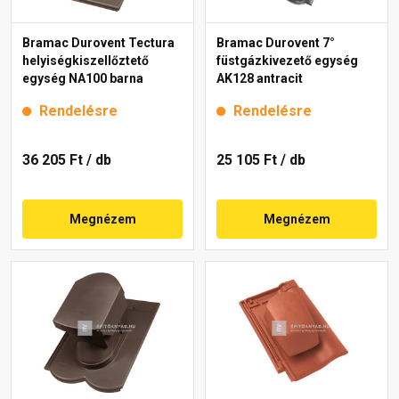
Bramac Durovent Tectura
Bramac Durovent 7°
helyiségkiszellőztető
füstgázkivezető egység
egység NA100 barna
AK128 antracit
Rendelésre
Rendelésre
36 205 Ft
/ db
25 105 Ft
/ db
Megnézem
Megnézem