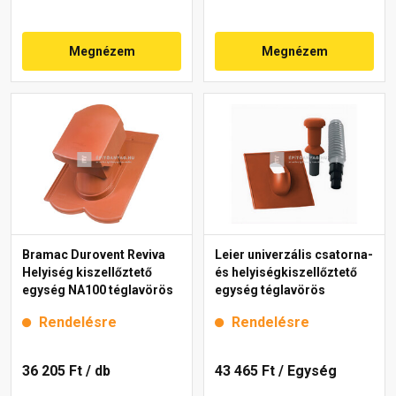
Megnézem
Megnézem
Bramac Durovent Reviva
Leier univerzális csatorna-
Helyiség kiszellőztető
és helyiségkiszellőztető
egység NA100 téglavörös
egység téglavörös
Rendelésre
Rendelésre
36 205 Ft
/ db
43 465 Ft
/ Egység