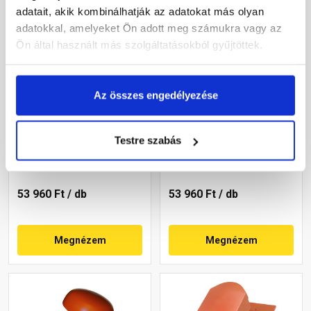
adatait, akik kombinálhatják az adatokat más olyan
adatokkal, amelyeket Ön adott meg számukra vagy az
Ön által használt más szolgáltatásokból gyűjtöttek.
Az összes engedélyezése
Terrán Rundo
Terrán Synus
helyiségszellőző egység
helyiségszellőző egység
HV160 korall
HV160 carbon
Testre szabás
Rendelésre
Rendelésre
53 960 Ft
/ db
53 960 Ft
/ db
Megnézem
Megnézem