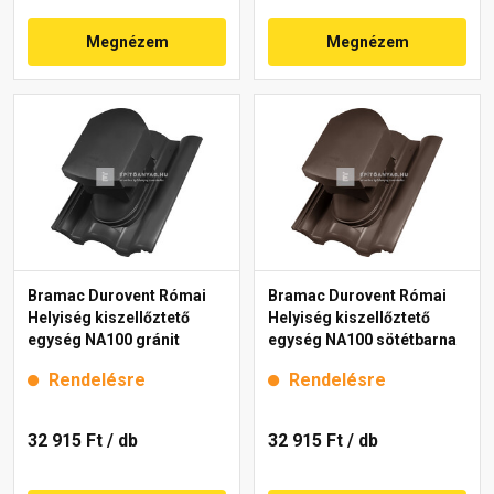
Megnézem
Megnézem
Bramac Durovent Római
Bramac Durovent Római
Helyiség kiszellőztető
Helyiség kiszellőztető
egység NA100 gránit
egység NA100 sötétbarna
Rendelésre
Rendelésre
32 915 Ft
/ db
32 915 Ft
/ db