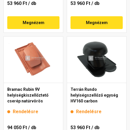
53 960 Ft
/ db
53 960 Ft
/ db
Megnézem
Megnézem
Bramac Rubin 9V
Terrán Rundo
helyiségkiszellőztető
helyiségszellőző egység
cserép natúrvörös
HV160 carbon
Rendelésre
Rendelésre
94 050 Ft
/ db
53 960 Ft
/ db