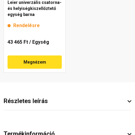
Leier univerzális csatorna-
és helyiségkiszellőztető
egység barna
Rendelésre
43 465 Ft
/ Egység
Megnézem
Részletes leírás
Termékinformáció