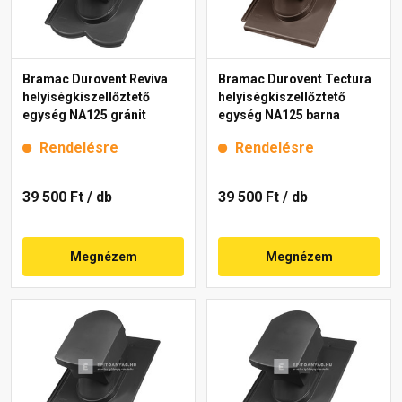
Bramac Durovent Reviva
Bramac Durovent Tectura
helyiségkiszellőztető
helyiségkiszellőztető
egység NA125 gránit
egység NA125 barna
Rendelésre
Rendelésre
39 500 Ft
/ db
39 500 Ft
/ db
Megnézem
Megnézem