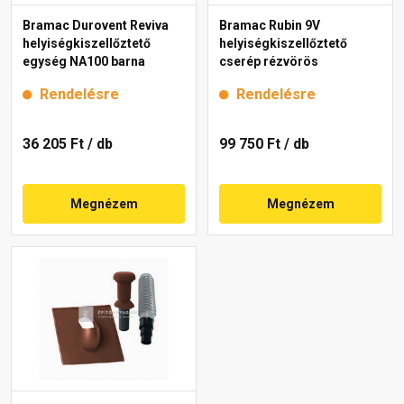
Bramac Durovent Reviva
Bramac Rubin 9V
helyiségkiszellőztető
helyiségkiszellőztető
egység NA100 barna
cserép rézvörös
Rendelésre
Rendelésre
36 205 Ft
/ db
99 750 Ft
/ db
Megnézem
Megnézem