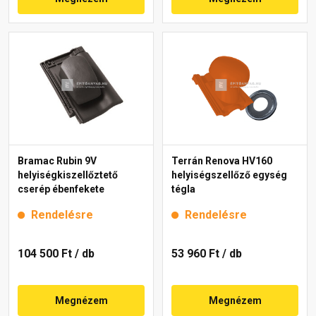
Bramac Rubin 9V
Terrán Renova HV160
helyiségkiszellőztető
helyiségszellőző egység
cserép ébenfekete
tégla
Rendelésre
Rendelésre
104 500 Ft
/ db
53 960 Ft
/ db
Megnézem
Megnézem