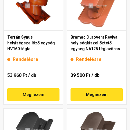
Terrán Synus
Bramac Durovent Reviva
helyiségszellőző egység
helyiségkiszellőztető
HV160 tégla
egység NA125 téglavörös
Rendelésre
Rendelésre
53 960 Ft
/ db
39 500 Ft
/ db
Megnézem
Megnézem