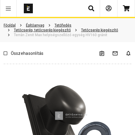
Keresés
Vásárlói vélemények
Kérdések és válaszok
Kapcsolódó cikkek
Főoldal
Építőanyag
Tetőfedés
Tetőcserép, tetőcserép kiegészítő
Tetőcserép kiegészítő
Terrán Zenit Max helyiségszellőző egység HV160 gránit
Összehasonlítás