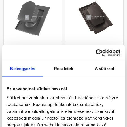
Bramac Durovent Tegalit
Bramac Rubin 9V
helyiségkiszellőztető
helyiségkiszellőztető
egység NA125
cserép antracit
világosszürke
Beleegyezés
Részletek
A sütikről
Rendelésre
Rendelésre
74 110 Ft
/ db
99 750 Ft
/ db
Ez a weboldal sütiket használ
Sütiket használunk a tartalmak és hirdetések személyre
Megnézem
Megnézem
szabásához, közösségi funkciók biztosításához,
valamint weboldalforgalmunk elemzéséhez. Ezenkívül
közösségi média-, hirdető- és elemező partnereinkkel
megosztjuk az Ön weboldalhasználatra vonatkozó