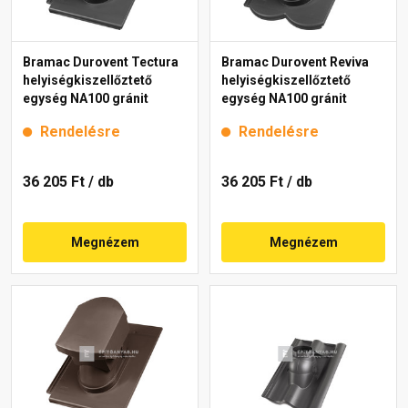
Bramac Durovent Tectura
Bramac Durovent Reviva
helyiségkiszellőztető
helyiségkiszellőztető
egység NA100 gránit
egység NA100 gránit
Rendelésre
Rendelésre
36 205 Ft
/ db
36 205 Ft
/ db
Megnézem
Megnézem