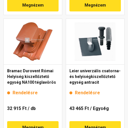
Megnézem
Megnézem
Bramac Durovent Római
Leier univerzális csatorna-
Helyiség kiszellőztető
és helyiségkiszellőztető
egység NA100 téglavörös
egység antracit
Rendelésre
Rendelésre
32 915 Ft
/ db
43 465 Ft
/ Egység
Megnézem
Megnézem