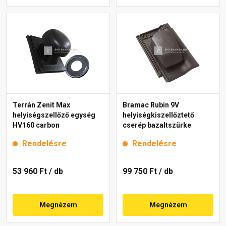
Terrán Zenit Max
Bramac Rubin 9V
helyiségszellőző egység
helyiségkiszellőztető
HV160 carbon
cserép bazaltszürke
Rendelésre
Rendelésre
53 960 Ft
/ db
99 750 Ft
/ db
Megnézem
Megnézem