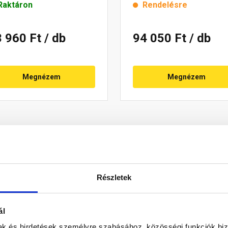
Raktáron
Rendelésre
3 960 Ft
/ db
94 050 Ft
/ db
Megnézem
Megnézem
Részletek
ál
mak és hirdetések személyre szabásához, közösségi funkciók biz