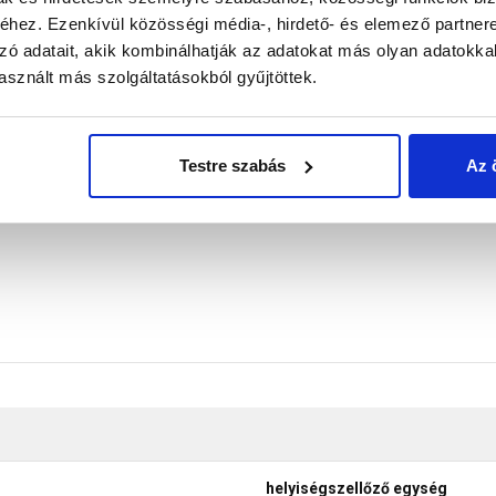
ctura cserepekhez. Alkalmazásával az ablakkal nem rendelke
hez. Ezenkívül közösségi média-, hirdető- és elemező partner
lapcserép tökéletes csatlakozást eredményez minden Brama
zó adatait, akik kombinálhatják az adatokat más olyan adatokka
edi kialakítása által a párakicsapódásból keletkező víz elve
sznált más szolgáltatásokból gyűjtöttek.
.
 feltét, esővédő sapka, átvezető cső és fóliagyűrű-szett.
don biztosítani a termékeink színének a lehető leginkább val
Testre szabás
Az 
nek a legtöbb esetben nem tükrözik 100%-ban a valóságot, a ké
helyiségszellőző egység