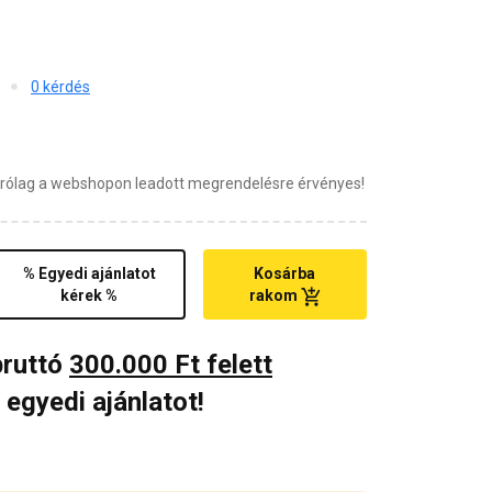
0 kérdés
zárólag a webshopon leadott megrendelésre érvényes!
% Egyedi ajánlatot
Kosárba
kérek %
rakom
bruttó
300.000 Ft felett
 egyedi ajánlatot!