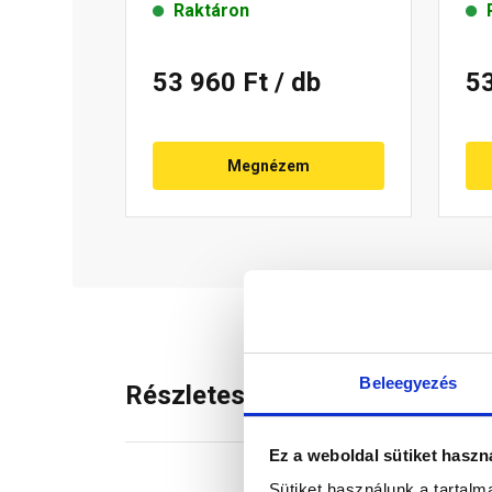
Raktáron
53 960 Ft
/ db
5
Megnézem
Beleegyezés
Részletes leírás
Ez a weboldal sütiket haszn
Sütiket használunk a tartal