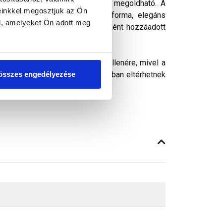
ző helyiségek kiszellőzése is megoldható. A
einkkel megosztjuk az Ön
c modell esetén. Esztétikus forma, elegáns
l, amelyeket Ön adott meg
zetése is megoldott. A tartozékként hozzáadott
ósághű megjelenítését. Ennek ellenére, mivel a
összes engedélyezése
peken látható színek árnyalataikban eltérhetnek