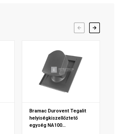
Előző
Következő
Bramac Durovent Tegalit
helyiségkiszellőztető
egység NA100
világosszürke