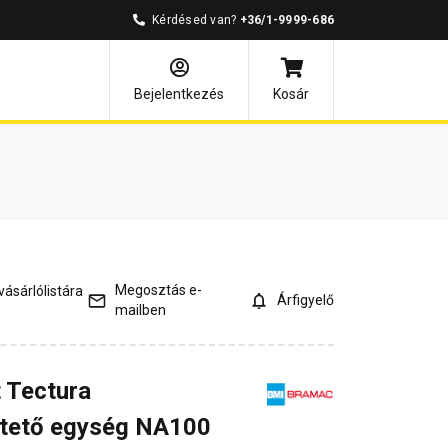
Kérdésed van?
+36/1-9999-686
és válaszok
Kapcsolódó cikkek
Bejelentkezés
Kosár
Megosztás e-
ásárlólistára
Árfigyelő
mailben
 Tectura
ztető egység NA100