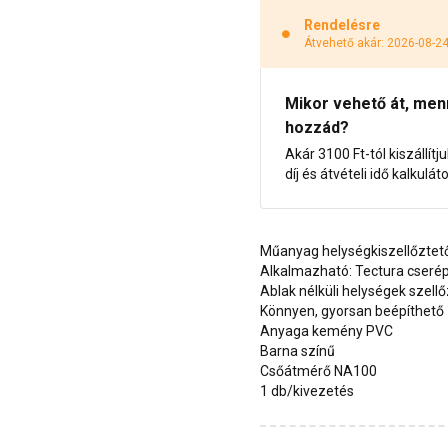
Rendelésre
Átvehető akár: 2026-08-2
Mikor vehető át, menny
hozzád?
Akár 3100 Ft-tól kiszállítj
díj és átvételi idő kalkulát
Műanyag helységkiszellőztet
Alkalmazható: Tectura cseré
Ablak nélküli helységek szell
Könnyen, gyorsan beépíthető
Anyaga kemény PVC
Barna színű
Csőátmérő NA100
1 db/kivezetés