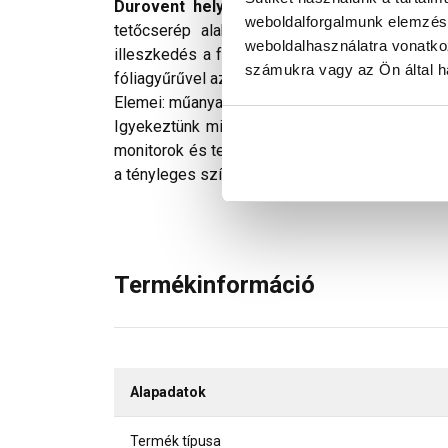
Durovent helyiségkiszellőztető egység
Te
weboldalforgalmunk elemzésé
tetőcserép alakjával megegyező átvezető a
weboldalhasználatra vonatko
illeszkedés a fedésképbe. Az lezáró sapka egy
számukra vagy az Ön által ha
fóliagyűrűvel az átvezetés tökéletesen vízzáró
Elemei: műanyag alapcserép, helyiségkiszellőző
Igyekeztünk minden technikailag lehetséges mó
monitorok és telefonok kijelzőin megjelenő szí
a tényleges színektől.
Termékinformáció
Alapadatok
Termék típusa