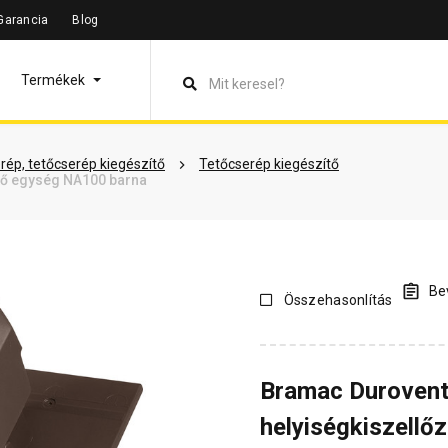
Garancia
Blog
leírás
Termékinformáció
Vásárlói vélemények
Kérdések 
Termékek
rép, tetőcserép kiegészítő
Tetőcserép kiegészítő
ető egység NA100 barna
Bev
Összehasonlítás
Bramac Durovent
helyiségkiszellő