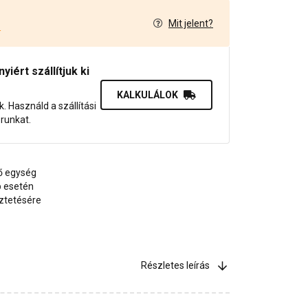
Mit jelent?
4
iért szállítjuk ki
KALKULÁLOK
uk. Használd a szállítási
orunkat.
ő egység
p esetén
őztetésére
Részletes leírás