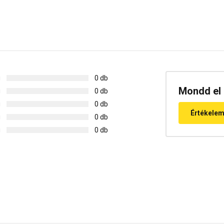
g
0 db
Mondd el 
g
0 db
g
0 db
Értékele
g
0 db
g
0 db