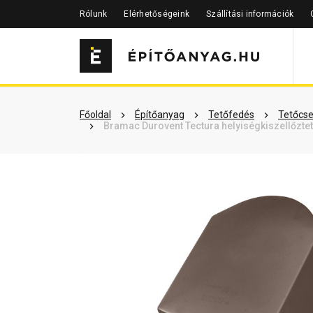
Rólunk
Elérhetőségeink
Szállítási információk
Szükséged lehet rá
Részletes 
Főoldal
Építőanyag
Tetőfedés
Tetőcse
Bramac Durovent Tectura helyiségkiszellőzt