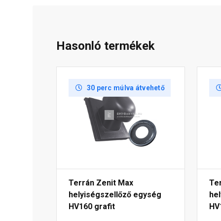
Hasonló termékek
30 perc múlva átvehető
Terrán Zenit Max
Te
helyiségszellőző egység
he
HV160 grafit
HV1