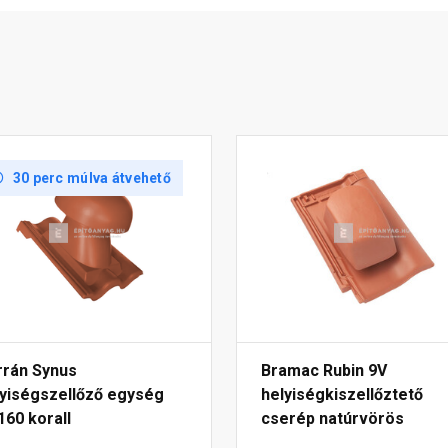
30 perc múlva átvehető
rrán Synus
Bramac Rubin 9V
lyiségszellőző egység
helyiségkiszellőztető
60 korall
cserép natúrvörös