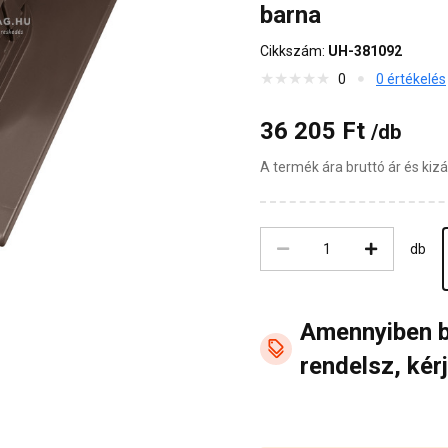
barna
Cikkszám:
UH-381092
0
0 értékelés
36 205 Ft
/db
A termék ára bruttó ár és ki
db
Amennyiben 
rendelsz, kérj