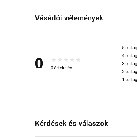
Vásárlói vélemények
5 csilla
4 csilla
0
3 csilla
0 értékelés
2 csilla
1 csilla
Kérdések és válaszok