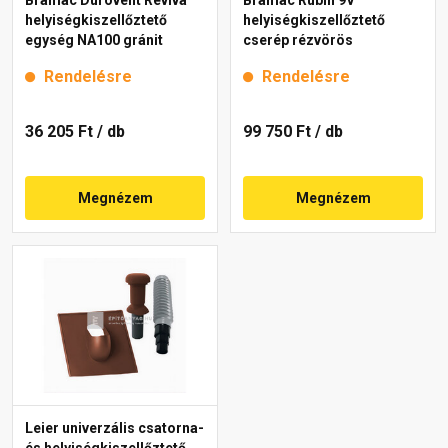
helyiségkiszellőztető
helyiségkiszellőztető
egység NA100 gránit
cserép rézvörös
Rendelésre
Rendelésre
36 205 Ft
/ db
99 750 Ft
/ db
Megnézem
Megnézem
Leier univerzális csatorna-
és helyiségkiszellőztető