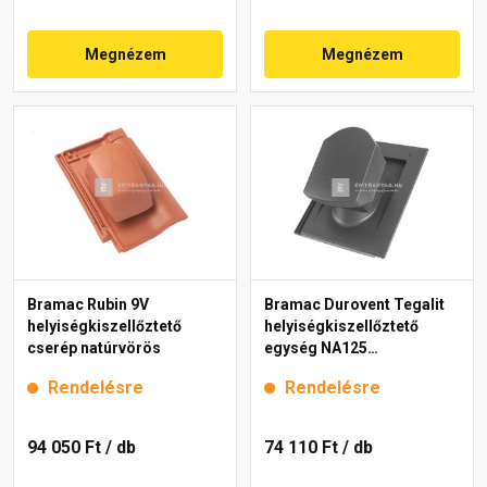
Megnézem
Megnézem
Bramac Rubin 9V
Bramac Durovent Tegalit
helyiségkiszellőztető
helyiségkiszellőztető
cserép natúrvörös
egység NA125
világosszürke
Rendelésre
Rendelésre
94 050 Ft
/ db
74 110 Ft
/ db