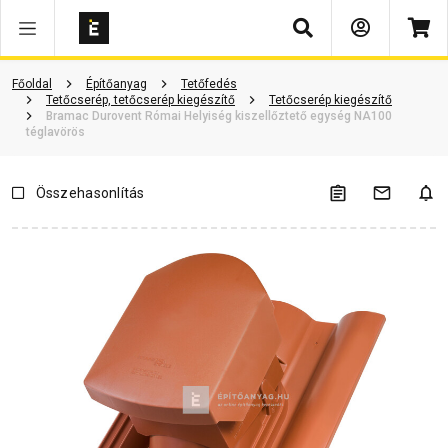
Keresés
Vásárlói vélemények
Kérdések és válaszok
Kapcsolódó cikkek
Főoldal
Építőanyag
Tetőfedés
Tetőcserép, tetőcserép kiegészítő
Tetőcserép kiegészítő
Bramac Durovent Római Helyiség kiszellőztető egység NA100
téglavörös
Összehasonlítás