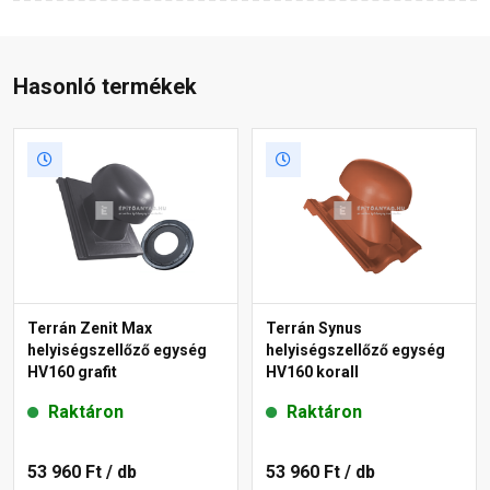
Hasonló termékek
Terrán Zenit Max
Terrán Synus
helyiségszellőző egység
helyiségszellőző egység
HV160 grafit
HV160 korall
Raktáron
Raktáron
53 960 Ft
/ db
53 960 Ft
/ db