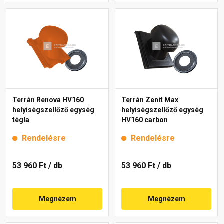
Terrán Renova HV160
Terrán Zenit Max
helyiségszellőző egység
helyiségszellőző egység
tégla
HV160 carbon
Rendelésre
Rendelésre
53 960 Ft
/ db
53 960 Ft
/ db
Megnézem
Megnézem