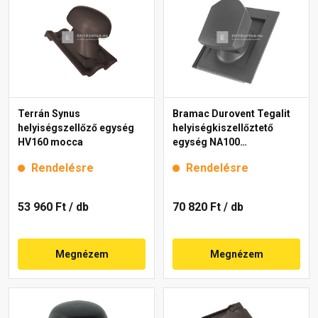
Terrán Synus
Bramac Durovent Tegalit
helyiségszellőző egység
helyiségkiszellőztető
HV160 mocca
egység NA100
világosszürke
Rendelésre
Rendelésre
53 960 Ft
/ db
70 820 Ft
/ db
Megnézem
Megnézem