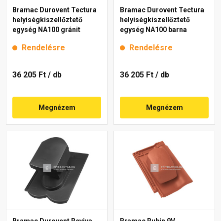
Bramac Durovent Tectura
Bramac Durovent Tectura
helyiségkiszellőztető
helyiségkiszellőztető
egység NA100 gránit
egység NA100 barna
Rendelésre
Rendelésre
36 205 Ft
/ db
36 205 Ft
/ db
Megnézem
Megnézem
Bramac Durovent Reviva
Bramac Rubin 9V