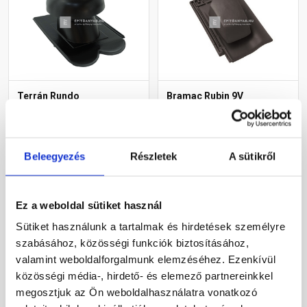
Terrán Rundo
Bramac Rubin 9V
helyiségszellőző egység
helyiségkiszellőztető
HV160 carbon
cserép antracit
Rendelésre
Rendelésre
Beleegyezés
Részletek
A sütikről
53 960 Ft
/ db
99 750 Ft
/ db
Ez a weboldal sütiket használ
Sütiket használunk a tartalmak és hirdetések személyre
Megnézem
Megnézem
szabásához, közösségi funkciók biztosításához,
valamint weboldalforgalmunk elemzéséhez. Ezenkívül
közösségi média-, hirdető- és elemező partnereinkkel
megosztjuk az Ön weboldalhasználatra vonatkozó