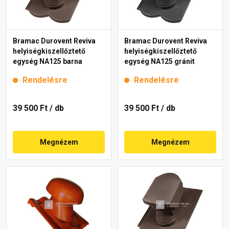
Bramac Durovent Reviva
Bramac Durovent Reviva
helyiségkiszellőztető
helyiségkiszellőztető
egység NA125 barna
egység NA125 gránit
Rendelésre
Rendelésre
39 500 Ft
/ db
39 500 Ft
/ db
Megnézem
Megnézem