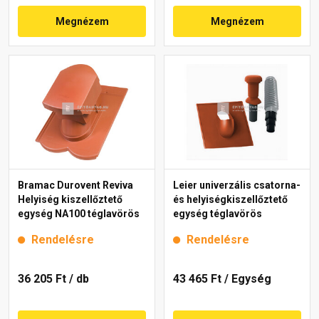
Megnézem
Megnézem
Bramac Durovent Reviva
Leier univerzális csatorna-
Helyiség kiszellőztető
és helyiségkiszellőztető
egység NA100 téglavörös
egység téglavörös
Rendelésre
Rendelésre
36 205 Ft
/ db
43 465 Ft
/ Egység