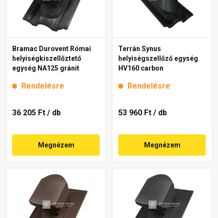
Bramac Durovent Római
Terrán Synus
helyiségkiszellőztető
helyiségszellőző egység
egység NA125 gránit
HV160 carbon
Rendelésre
Rendelésre
36 205 Ft
/ db
53 960 Ft
/ db
Megnézem
Megnézem