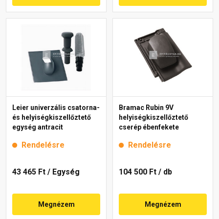
Leier univerzális csatorna-
Bramac Rubin 9V
és helyiségkiszellőztető
helyiségkiszellőztető
egység antracit
cserép ébenfekete
Rendelésre
Rendelésre
43 465 Ft
/ Egység
104 500 Ft
/ db
Megnézem
Megnézem