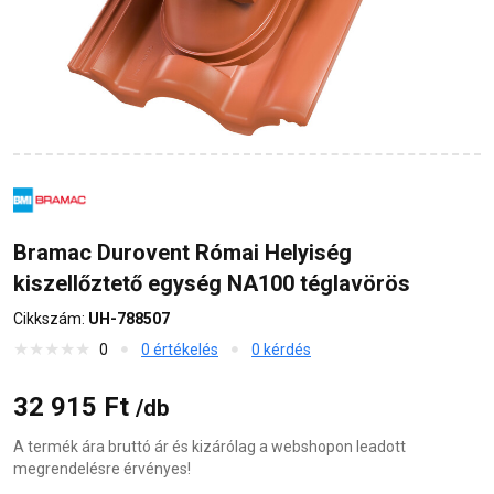
Bramac Durovent Római Helyiség
kiszellőztető egység NA100 téglavörös
Cikkszám:
UH-788507
0
0 értékelés
0 kérdés
32 915 Ft
/db
A termék ára bruttó ár és kizárólag a webshopon leadott
megrendelésre érvényes!