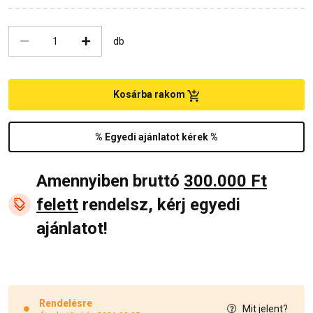
db
Kosárba rakom
% Egyedi ajánlatot kérek %
Amennyiben bruttó
300.000 Ft
felett
rendelsz, kérj egyedi
ajánlatot!
Rendelésre
Mit jelent?