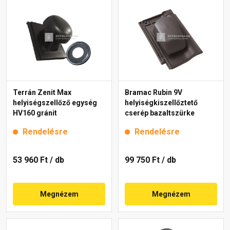
Terrán Zenit Max
Bramac Rubin 9V
helyiségszellőző egység
helyiségkiszellőztető
HV160 gránit
cserép bazaltszürke
Rendelésre
Rendelésre
53 960 Ft
/ db
99 750 Ft
/ db
Megnézem
Megnézem