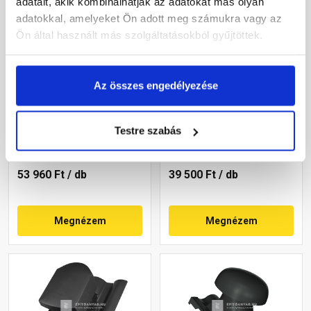
adatait, akik kombinálhatják az adatokat más olyan
adatokkal, amelyeket Ön adott meg számukra vagy az
Ön által használt más szolgáltatásokból gyűjtöttek.
Terrán Rundo
Bramac Durovent Reviva
Az összes engedélyezése
helyiségszellőző egység
helyiségkiszellőztető
HV160 korall
egység NA125 téglavörös
Testre szabás
Rendelésre
Rendelésre
53 960 Ft
/ db
39 500 Ft
/ db
Megnézem
Megnézem