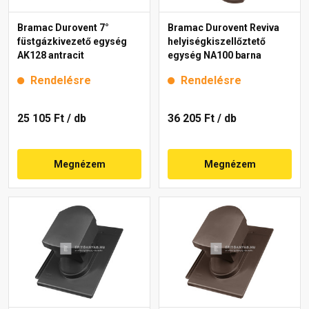
Bramac Durovent 7°
Bramac Durovent Reviva
füstgázkivezető egység
helyiségkiszellőztető
AK128 antracit
egység NA100 barna
Rendelésre
Rendelésre
25 105 Ft
/ db
36 205 Ft
/ db
Megnézem
Megnézem