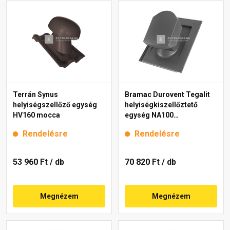
Terrán Synus
Bramac Durovent Tegalit
helyiségszellőző egység
helyiségkiszellőztető
HV160 mocca
egység NA100
világosszürke
Rendelésre
Rendelésre
53 960 Ft
/ db
70 820 Ft
/ db
Megnézem
Megnézem