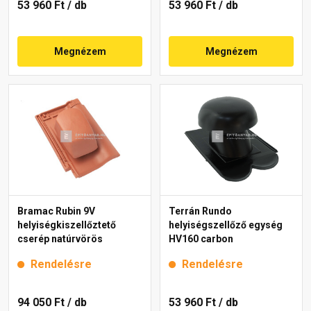
53 960 Ft
/ db
53 960 Ft
/ db
Megnézem
Megnézem
Bramac Rubin 9V
Terrán Rundo
helyiségkiszellőztető
helyiségszellőző egység
cserép natúrvörös
HV160 carbon
Rendelésre
Rendelésre
94 050 Ft
/ db
53 960 Ft
/ db