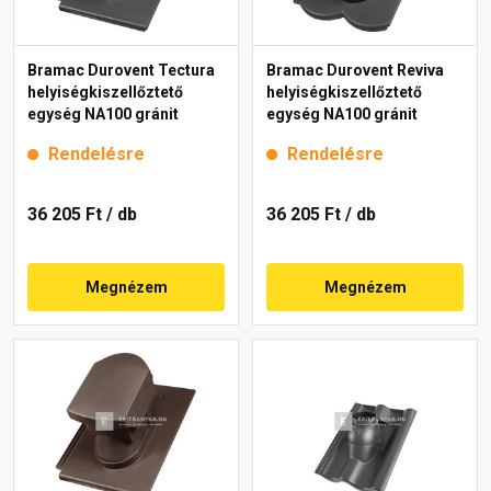
Bramac Durovent Tectura
Bramac Durovent Reviva
helyiségkiszellőztető
helyiségkiszellőztető
egység NA100 gránit
egység NA100 gránit
Rendelésre
Rendelésre
36 205 Ft
/ db
36 205 Ft
/ db
Megnézem
Megnézem