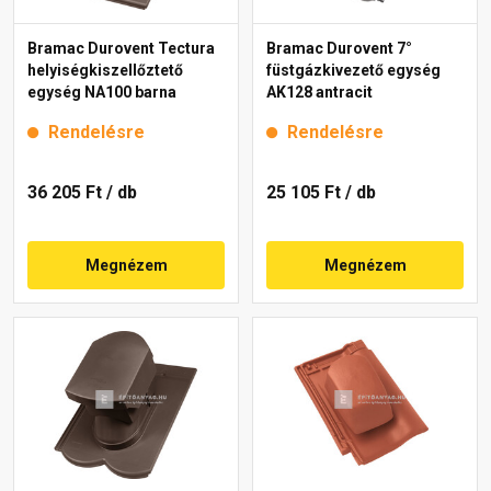
Bramac Durovent Tectura
Bramac Durovent 7°
helyiségkiszellőztető
füstgázkivezető egység
egység NA100 barna
AK128 antracit
Rendelésre
Rendelésre
36 205 Ft
/ db
25 105 Ft
/ db
Megnézem
Megnézem