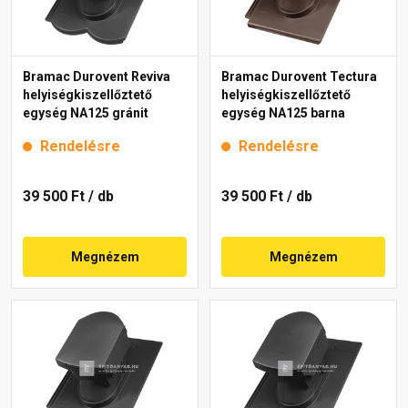
Bramac Durovent Reviva
Bramac Durovent Tectura
helyiségkiszellőztető
helyiségkiszellőztető
egység NA125 gránit
egység NA125 barna
Rendelésre
Rendelésre
39 500 Ft
/ db
39 500 Ft
/ db
Megnézem
Megnézem