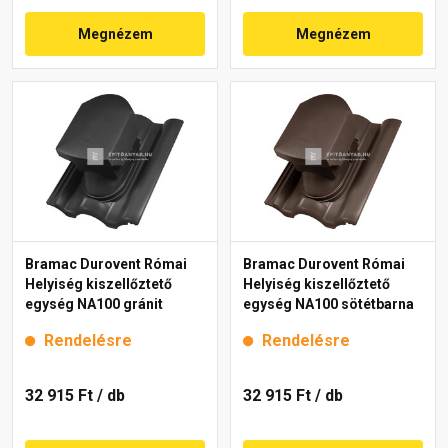
Megnézem
Megnézem
Bramac Durovent Római
Bramac Durovent Római
Helyiség kiszellőztető
Helyiség kiszellőztető
egység NA100 gránit
egység NA100 sötétbarna
Rendelésre
Rendelésre
32 915 Ft
/ db
32 915 Ft
/ db