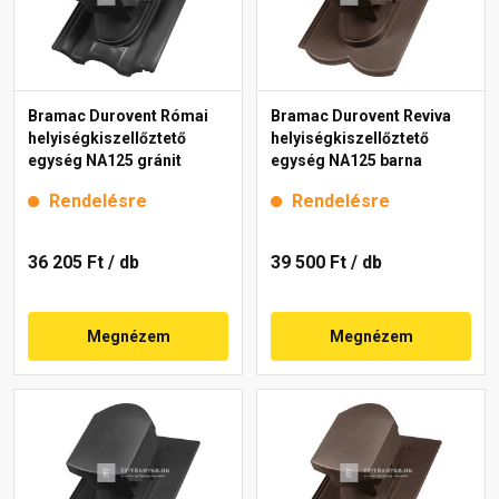
Bramac Durovent Római
Bramac Durovent Reviva
helyiségkiszellőztető
helyiségkiszellőztető
egység NA125 gránit
egység NA125 barna
Rendelésre
Rendelésre
36 205 Ft
/ db
39 500 Ft
/ db
Megnézem
Megnézem