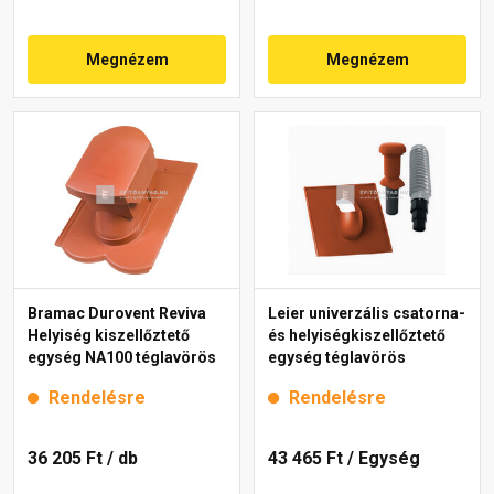
Megnézem
Megnézem
Bramac Durovent Reviva
Leier univerzális csatorna-
Helyiség kiszellőztető
és helyiségkiszellőztető
egység NA100 téglavörös
egység téglavörös
Rendelésre
Rendelésre
36 205 Ft
/ db
43 465 Ft
/ Egység