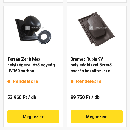
Terrán Zenit Max
Bramac Rubin 9V
helyiségszellőző egység
helyiségkiszellőztető
HV160 carbon
cserép bazaltszürke
Rendelésre
Rendelésre
53 960 Ft
/ db
99 750 Ft
/ db
Megnézem
Megnézem