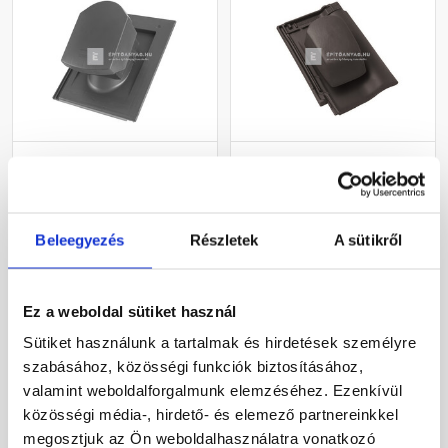
Bramac Durovent Tegalit
Bramac Rubin 9V
helyiségkiszellőztető
helyiségkiszellőztető
egység NA125
cserép antracit
világosszürke
Rendelésre
Rendelésre
Beleegyezés
Részletek
A sütikről
74 110 Ft
/ db
99 750 Ft
/ db
Ez a weboldal sütiket használ
Sütiket használunk a tartalmak és hirdetések személyre
Megnézem
Megnézem
szabásához, közösségi funkciók biztosításához,
valamint weboldalforgalmunk elemzéséhez. Ezenkívül
közösségi média-, hirdető- és elemező partnereinkkel
megosztjuk az Ön weboldalhasználatra vonatkozó