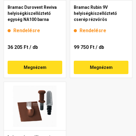
Bramac Durovent Reviva
Bramac Rubin 9V
helyiségkiszellőztető
helyiségkiszellőztető
egység NA100 barna
cserép rézvörös
Rendelésre
Rendelésre
36 205 Ft
/ db
99 750 Ft
/ db
Megnézem
Megnézem