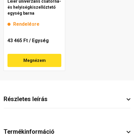
Leier univerzális csatorna-
és helyiségkiszellőztető
egység barna
Rendelésre
43 465 Ft
/ Egység
Megnézem
Részletes leírás
Termékinformáció