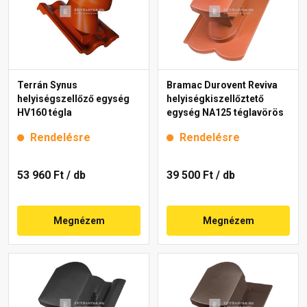
Terrán Synus
Bramac Durovent Reviva
helyiségszellőző egység
helyiségkiszellőztető
HV160 tégla
egység NA125 téglavörös
Rendelésre
Rendelésre
53 960 Ft
/ db
39 500 Ft
/ db
Megnézem
Megnézem