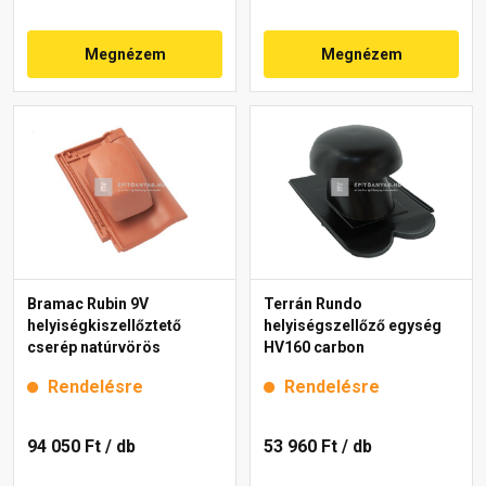
Megnézem
Megnézem
Bramac Rubin 9V
Terrán Rundo
helyiségkiszellőztető
helyiségszellőző egység
cserép natúrvörös
HV160 carbon
Rendelésre
Rendelésre
94 050 Ft
/ db
53 960 Ft
/ db