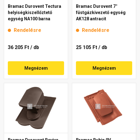
Bramac Durovent Tectura
Bramac Durovent 7°
helyiségkiszellőztető
füstgázkivezető egység
egység NA100 barna
AK128 antracit
Rendelésre
Rendelésre
36 205 Ft
/ db
25 105 Ft
/ db
Megnézem
Megnézem
Bramac Durovent Reviva
Bramac Rubin 9V