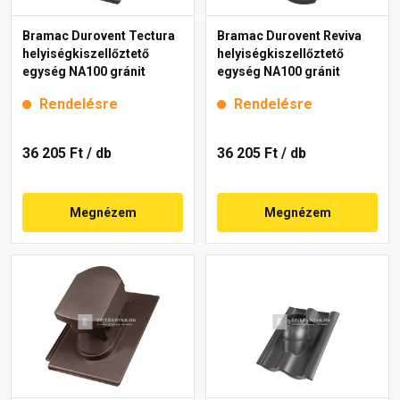
Bramac Durovent Tectura
Bramac Durovent Reviva
helyiségkiszellőztető
helyiségkiszellőztető
egység NA100 gránit
egység NA100 gránit
Rendelésre
Rendelésre
36 205 Ft
/ db
36 205 Ft
/ db
Megnézem
Megnézem