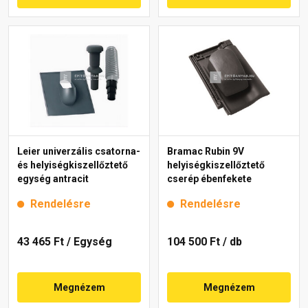
Leier univerzális csatorna-
Bramac Rubin 9V
és helyiségkiszellőztető
helyiségkiszellőztető
egység antracit
cserép ébenfekete
Rendelésre
Rendelésre
43 465 Ft
/ Egység
104 500 Ft
/ db
Megnézem
Megnézem