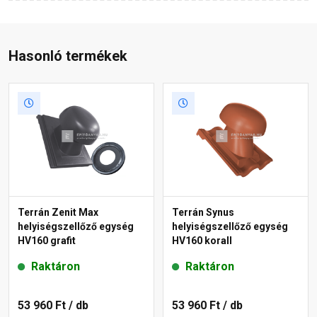
Hasonló termékek
Terrán Zenit Max
Terrán Synus
helyiségszellőző egység
helyiségszellőző egység
HV160 grafit
HV160 korall
Raktáron
Raktáron
53 960 Ft
/ db
53 960 Ft
/ db