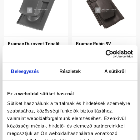
Bramac Durovent Tegalit
Bramac Rubin 9V
helyiségkiszellőztető
helyiségkiszellőztető
egység NA125
cserép antracit
világosszürke
Rendelésre
Rendelésre
Beleegyezés
Részletek
A sütikről
74 110 Ft
/ db
99 750 Ft
/ db
Ez a weboldal sütiket használ
Sütiket használunk a tartalmak és hirdetések személyre
Megnézem
Megnézem
szabásához, közösségi funkciók biztosításához,
valamint weboldalforgalmunk elemzéséhez. Ezenkívül
közösségi média-, hirdető- és elemező partnereinkkel
megosztjuk az Ön weboldalhasználatra vonatkozó