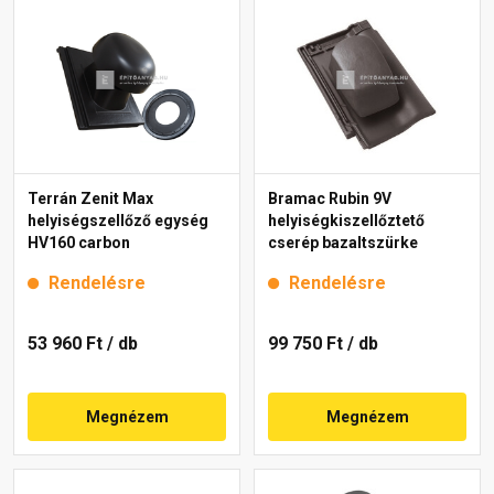
Terrán Zenit Max
Bramac Rubin 9V
helyiségszellőző egység
helyiségkiszellőztető
HV160 carbon
cserép bazaltszürke
Rendelésre
Rendelésre
53 960 Ft
/ db
99 750 Ft
/ db
Megnézem
Megnézem