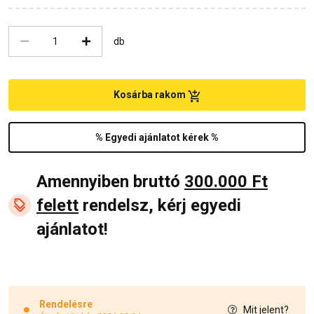
db
Kosárba rakom
% Egyedi ajánlatot kérek %
Amennyiben bruttó
300.000 Ft
felett
rendelsz, kérj egyedi
ajánlatot!
Rendelésre
Mit jelent?