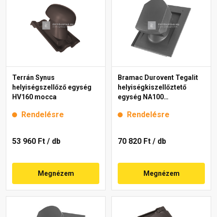
Terrán Synus
Bramac Durovent Tegalit
helyiségszellőző egység
helyiségkiszellőztető
HV160 mocca
egység NA100
világosszürke
Rendelésre
Rendelésre
53 960 Ft
/ db
70 820 Ft
/ db
Megnézem
Megnézem