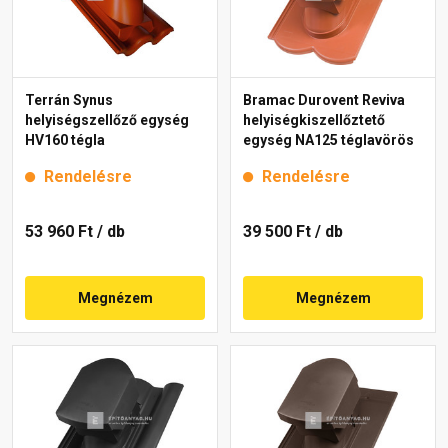
Terrán Synus
Bramac Durovent Reviva
helyiségszellőző egység
helyiségkiszellőztető
HV160 tégla
egység NA125 téglavörös
Rendelésre
Rendelésre
53 960 Ft
/ db
39 500 Ft
/ db
Megnézem
Megnézem