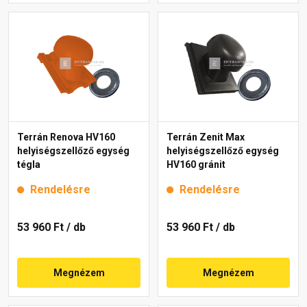
Terrán Renova HV160
Terrán Zenit Max
helyiségszellőző egység
helyiségszellőző egység
tégla
HV160 gránit
Rendelésre
Rendelésre
53 960 Ft
/ db
53 960 Ft
/ db
Megnézem
Megnézem