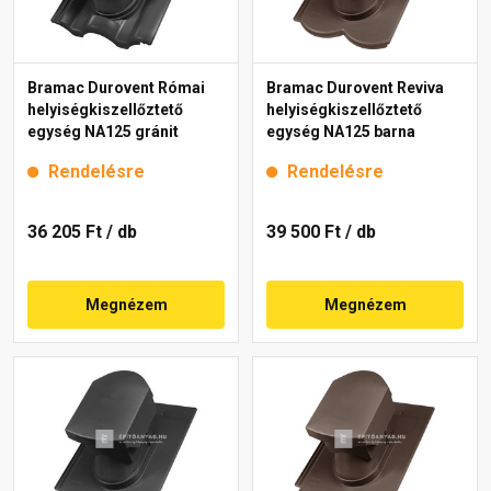
Bramac Durovent Római
Bramac Durovent Reviva
helyiségkiszellőztető
helyiségkiszellőztető
egység NA125 gránit
egység NA125 barna
Rendelésre
Rendelésre
36 205 Ft
/ db
39 500 Ft
/ db
Megnézem
Megnézem