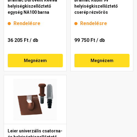
helyiségkiszellőztető
helyiségkiszellőztető
egység NA100 barna
cserép rézvörös
Rendelésre
Rendelésre
36 205 Ft
/ db
99 750 Ft
/ db
Megnézem
Megnézem
Leier univerzális csatorna-
és helyiségkiszellőztető