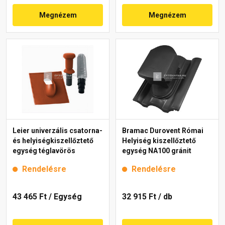
Megnézem
Megnézem
Leier univerzális csatorna-
Bramac Durovent Római
és helyiségkiszellőztető
Helyiség kiszellőztető
egység téglavörös
egység NA100 gránit
Rendelésre
Rendelésre
43 465 Ft
/ Egység
32 915 Ft
/ db