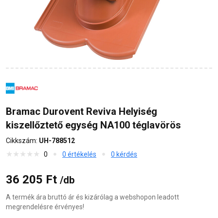
Bramac Durovent Reviva Helyiség
kiszellőztető egység NA100 téglavörös
Cikkszám:
UH-788512
0
0 értékelés
0 kérdés
36 205 Ft
/db
A termék ára bruttó ár és kizárólag a webshopon leadott
megrendelésre érvényes!