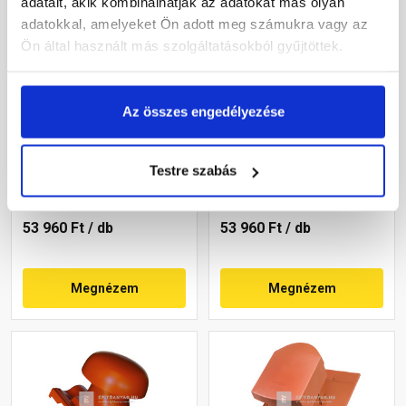
adatait, akik kombinálhatják az adatokat más olyan
adatokkal, amelyeket Ön adott meg számukra vagy az
Ön által használt más szolgáltatásokból gyűjtöttek.
Terrán Rundo
Terrán Synus
Az összes engedélyezése
helyiségszellőző egység
helyiségszellőző egység
HV160 korall
HV160 carbon
Testre szabás
Rendelésre
Rendelésre
53 960 Ft
/ db
53 960 Ft
/ db
Megnézem
Megnézem