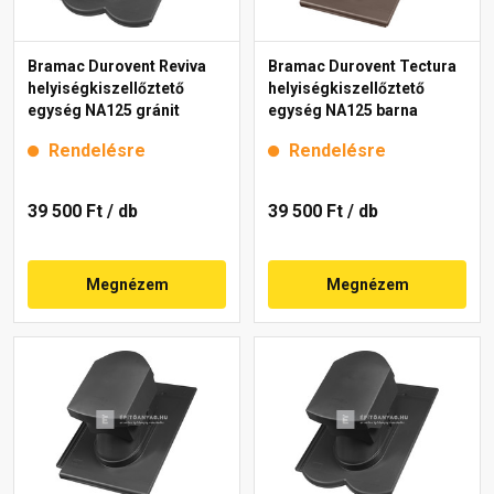
Bramac Durovent Reviva
Bramac Durovent Tectura
helyiségkiszellőztető
helyiségkiszellőztető
egység NA125 gránit
egység NA125 barna
Rendelésre
Rendelésre
39 500 Ft
/ db
39 500 Ft
/ db
Megnézem
Megnézem