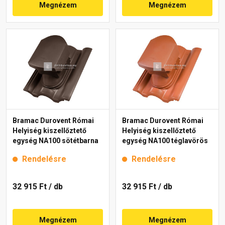
Megnézem
Megnézem
Bramac Durovent Római
Bramac Durovent Római
Helyiség kiszellőztető
Helyiség kiszellőztető
egység NA100 sötétbarna
egység NA100 téglavörös
Rendelésre
Rendelésre
32 915 Ft
/ db
32 915 Ft
/ db
Megnézem
Megnézem