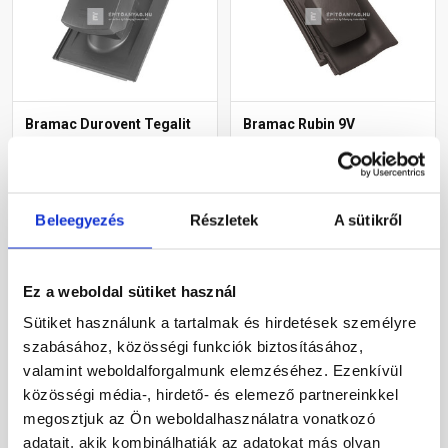
Bramac Durovent Tegalit
Bramac Rubin 9V
helyiségkiszellőztető
helyiségkiszellőztető
egység NA125
cserép antracit
világosszürke
Rendelésre
Rendelésre
Beleegyezés
Részletek
A sütikről
74 110 Ft
/ db
99 750 Ft
/ db
Ez a weboldal sütiket használ
Sütiket használunk a tartalmak és hirdetések személyre
Megnézem
Megnézem
szabásához, közösségi funkciók biztosításához,
valamint weboldalforgalmunk elemzéséhez. Ezenkívül
közösségi média-, hirdető- és elemező partnereinkkel
megosztjuk az Ön weboldalhasználatra vonatkozó
adatait, akik kombinálhatják az adatokat más olyan