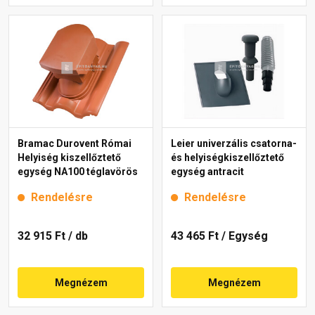
Bramac Durovent Római
Leier univerzális csatorna-
Helyiség kiszellőztető
és helyiségkiszellőztető
egység NA100 téglavörös
egység antracit
Rendelésre
Rendelésre
32 915 Ft
/ db
43 465 Ft
/ Egység
Megnézem
Megnézem