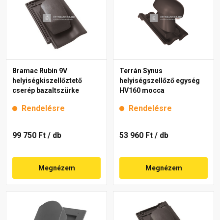
Bramac Rubin 9V
Terrán Synus
helyiségkiszellőztető
helyiségszellőző egység
cserép bazaltszürke
HV160 mocca
Rendelésre
Rendelésre
99 750 Ft
/ db
53 960 Ft
/ db
Megnézem
Megnézem