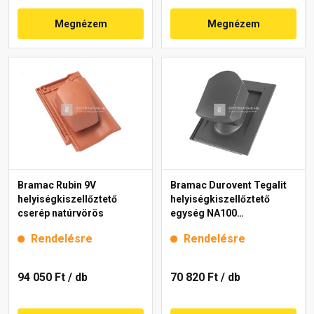
Megnézem
Megnézem
Bramac Rubin 9V
Bramac Durovent Tegalit
helyiségkiszellőztető
helyiségkiszellőztető
cserép natúrvörös
egység NA100
világosszürke
Rendelésre
Rendelésre
94 050 Ft
/ db
70 820 Ft
/ db