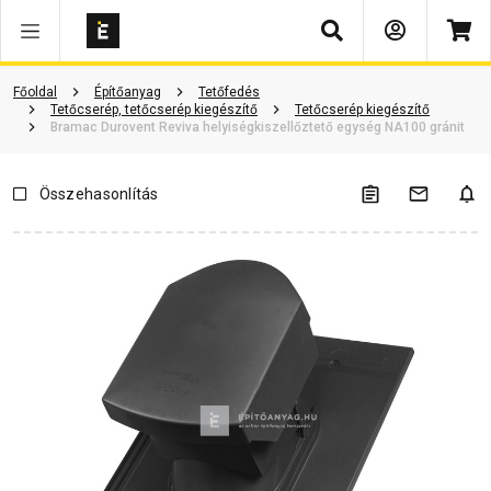
Keresés
Vásárlói vélemények
Kérdések és válaszok
Kapcsolódó cikkek
Főoldal
Építőanyag
Tetőfedés
Tetőcserép, tetőcserép kiegészítő
Tetőcserép kiegészítő
Bramac Durovent Reviva helyiségkiszellőztető egység NA100 gránit
Összehasonlítás