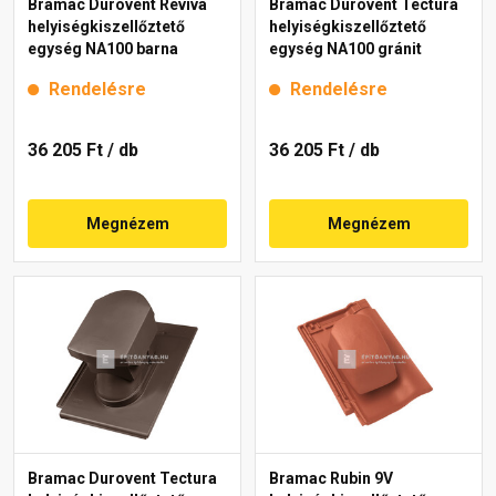
Bramac Durovent Reviva
Bramac Durovent Tectura
helyiségkiszellőztető
helyiségkiszellőztető
egység NA100 barna
egység NA100 gránit
Rendelésre
Rendelésre
36 205 Ft
/ db
36 205 Ft
/ db
Megnézem
Megnézem
Bramac Durovent Tectura
Bramac Rubin 9V