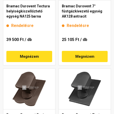
Bramac Durovent Tectura
Bramac Durovent 7°
helyiségkiszellőztető
füstgázkivezető egység
egység NA125 barna
AK128 antracit
Rendelésre
Rendelésre
39 500 Ft
/ db
25 105 Ft
/ db
Megnézem
Megnézem