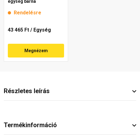
egység barna
Rendelésre
43 465 Ft
/ Egység
Megnézem
Részletes leírás
Termékinformáció