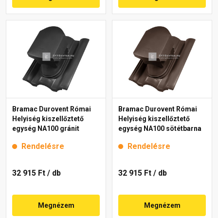
Bramac Durovent Római
Bramac Durovent Római
Helyiség kiszellőztető
Helyiség kiszellőztető
egység NA100 gránit
egység NA100 sötétbarna
Rendelésre
Rendelésre
32 915 Ft
/ db
32 915 Ft
/ db
Megnézem
Megnézem