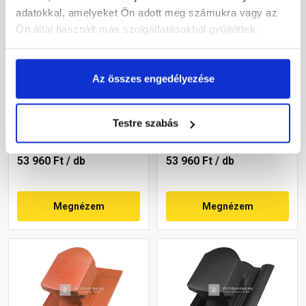
adatokkal, amelyeket Ön adott meg számukra vagy az
Ön által használt más szolgáltatásokból gyűjtöttek.
Terrán Rundo
Terrán Rundo
Az összes engedélyezése
helyiségszellőző egység
helyiségszellőző egység
HV160 carbon
HV160 korall
Rendelésre
Rendelésre
Testre szabás
53 960 Ft
/ db
53 960 Ft
/ db
Megnézem
Megnézem