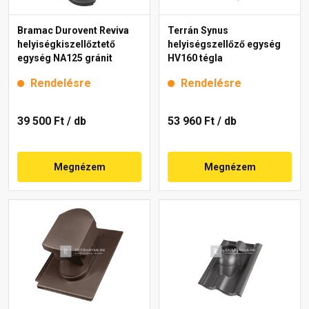
Bramac Durovent Reviva
Terrán Synus
helyiségkiszellőztető
helyiségszellőző egység
egység NA125 gránit
HV160 tégla
Rendelésre
Rendelésre
39 500 Ft
/ db
53 960 Ft
/ db
Megnézem
Megnézem