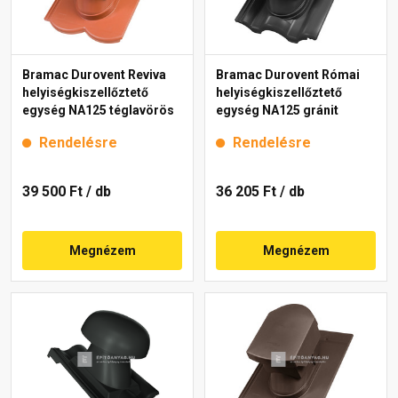
Bramac Durovent Reviva
Bramac Durovent Római
helyiségkiszellőztető
helyiségkiszellőztető
egység NA125 téglavörös
egység NA125 gránit
Rendelésre
Rendelésre
39 500 Ft
/ db
36 205 Ft
/ db
Megnézem
Megnézem