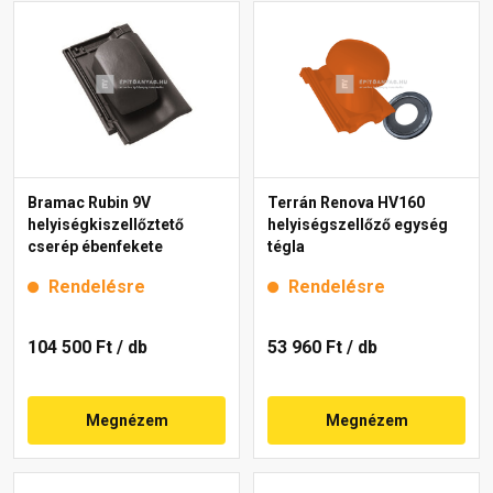
Bramac Rubin 9V
Terrán Renova HV160
helyiségkiszellőztető
helyiségszellőző egység
cserép ébenfekete
tégla
Rendelésre
Rendelésre
104 500 Ft
/ db
53 960 Ft
/ db
Megnézem
Megnézem