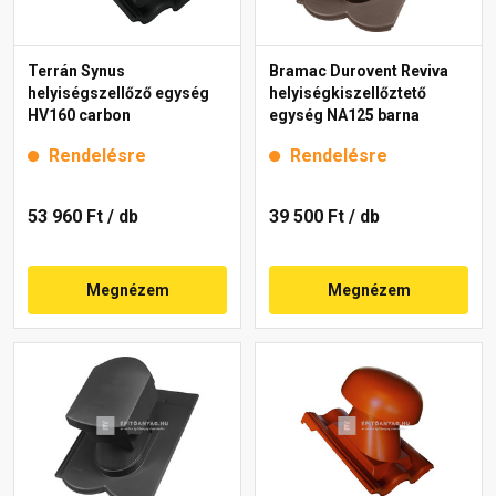
Terrán Synus
Bramac Durovent Reviva
helyiségszellőző egység
helyiségkiszellőztető
HV160 carbon
egység NA125 barna
Rendelésre
Rendelésre
53 960 Ft
/ db
39 500 Ft
/ db
Megnézem
Megnézem