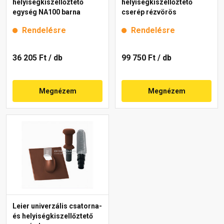
helyiségkiszellőztető
helyiségkiszellőztető
egység NA100 barna
cserép rézvörös
Rendelésre
Rendelésre
36 205 Ft
/ db
99 750 Ft
/ db
Megnézem
Megnézem
Leier univerzális csatorna-
és helyiségkiszellőztető