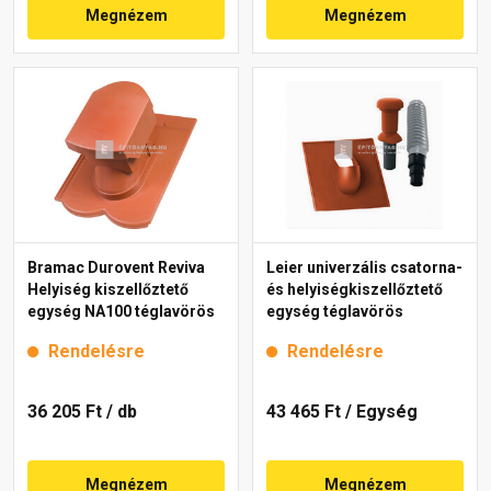
Megnézem
Megnézem
Bramac Durovent Reviva
Leier univerzális csatorna-
Helyiség kiszellőztető
és helyiségkiszellőztető
egység NA100 téglavörös
egység téglavörös
Rendelésre
Rendelésre
36 205 Ft
/ db
43 465 Ft
/ Egység
Megnézem
Megnézem