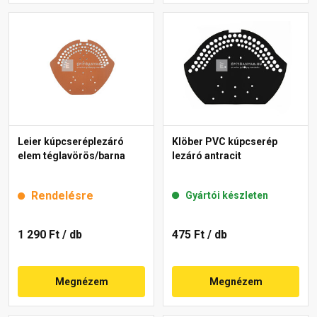
Leier kúpcseréplezáró
Klöber PVC kúpcserép
elem téglavörös/barna
lezáró antracit
Rendelésre
Gyártói készleten
1 290 Ft
/ db
475 Ft
/ db
Megnézem
Megnézem