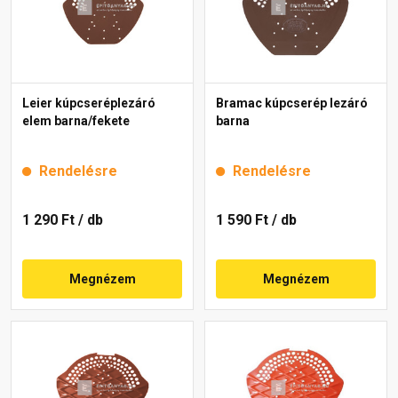
Leier kúpcseréplezáró
Bramac kúpcserép lezáró
elem barna/fekete
barna
Rendelésre
Rendelésre
1 290 Ft
/ db
1 590 Ft
/ db
Megnézem
Megnézem