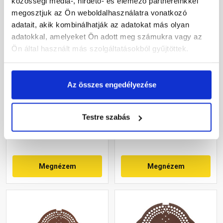
közösségi média-, hirdető- és elemező partnereinkkel
megosztjuk az Ön weboldalhasználatra vonatkozó
adatait, akik kombinálhatják az adatokat más olyan
adatokkal, amelyeket Ön adott meg számukra vagy az
Ön által használt más szolgáltatásokból gyűjtöttek.
Bramac kúpcserép lezáró
Bramac kúpcserép lezáró
gránit
téglavörös
Az összes engedélyezése
Rendelésre
Rendelésre
Testre szabás
1 590 Ft
/ db
1 590 Ft
/ db
Megnézem
Megnézem