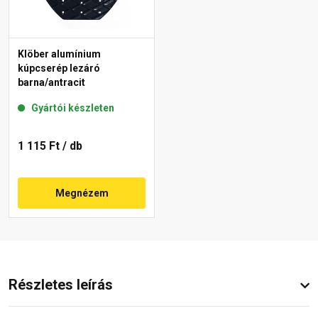
Klöber alumínium
kúpcserép lezáró
barna/antracit
Gyártói készleten
1 115 Ft
/ db
Megnézem
Részletes leírás