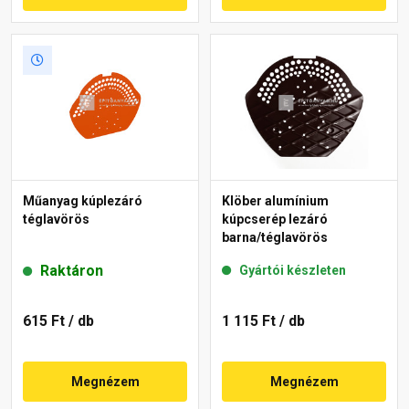
Műanyag kúplezáró
Klöber alumínium
téglavörös
kúpcserép lezáró
barna/téglavörös
Raktáron
Gyártói készleten
615 Ft
/ db
1 115 Ft
/ db
Megnézem
Megnézem