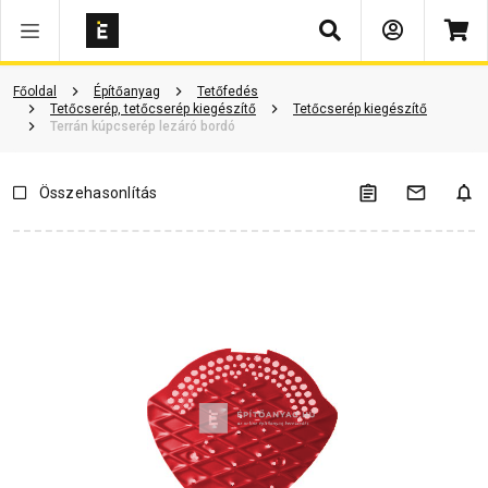
Keresés
Vásárlói vélemények
Kérdések és válaszok
Kapcsolódó cikkek
Főoldal
Építőanyag
Tetőfedés
Tetőcserép, tetőcserép kiegészítő
Tetőcserép kiegészítő
Terrán kúpcserép lezáró bordó
Összehasonlítás