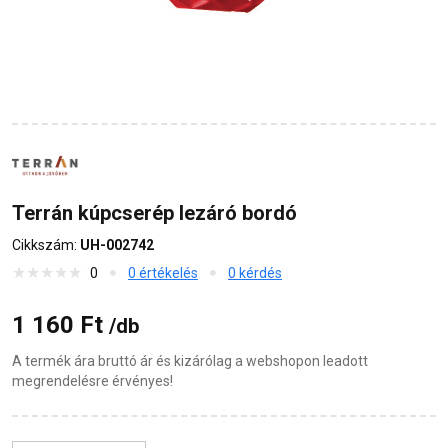
Terrán kúpcserép lezáró bordó
Cikkszám:
UH-002742
0
0 értékelés
0 kérdés
1 160 Ft
/db
A termék ára bruttó ár és kizárólag a webshopon leadott
megrendelésre érvényes!