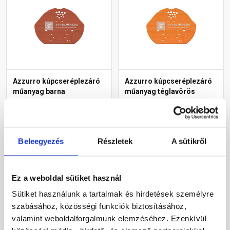
Azzurro kúpcseréplezáró
Azzurro kúpcseréplezáró
műanyag barna
műanyag téglavörös
Gyártói készleten
Gyártói készleten
Beleegyezés
Részletek
A sütikről
1 225 Ft
/ db
1 225 Ft
/ db
Ez a weboldal sütiket használ
Megnézem
Megnézem
Sütiket használunk a tartalmak és hirdetések személyre
szabásához, közösségi funkciók biztosításához,
valamint weboldalforgalmunk elemzéséhez. Ezenkívül