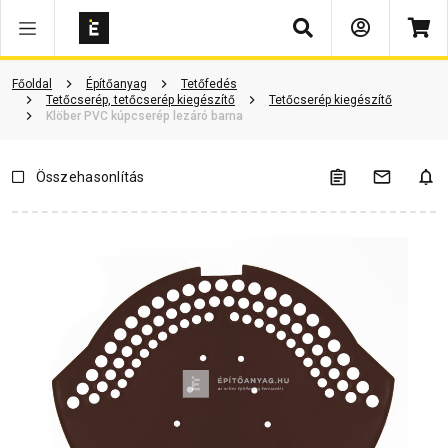
Keresés
Vásárlói vélemények
Kérdések és válaszok
Kapcsolódó cikkek
Főoldal
Építőanyag
Tetőfedés
Tetőcserép, tetőcserép kiegészítő
Tetőcserép kiegészítő
Klöber PVC kúpcserép lezáró barna
Összehasonlítás