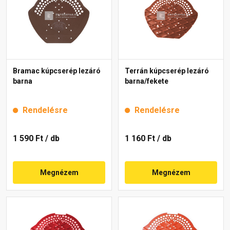
Bramac kúpcserép lezáró
Terrán kúpcserép lezáró
barna
barna/fekete
Rendelésre
Rendelésre
1 590 Ft
/ db
1 160 Ft
/ db
Megnézem
Megnézem