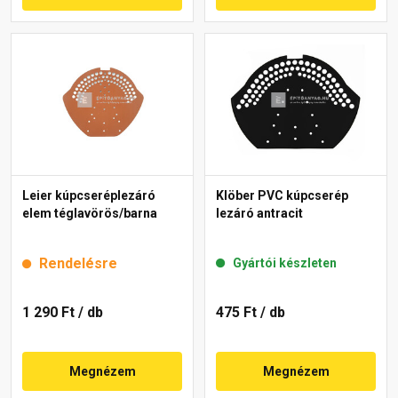
Leier kúpcseréplezáró
Klöber PVC kúpcserép
elem téglavörös/barna
lezáró antracit
Rendelésre
Gyártói készleten
1 290 Ft
/ db
475 Ft
/ db
Megnézem
Megnézem