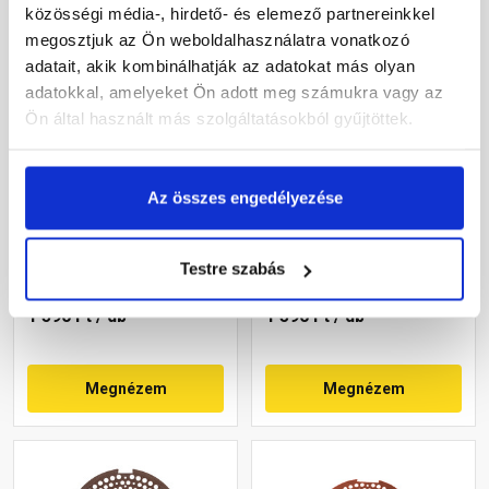
közösségi média-, hirdető- és elemező partnereinkkel
megosztjuk az Ön weboldalhasználatra vonatkozó
adatait, akik kombinálhatják az adatokat más olyan
adatokkal, amelyeket Ön adott meg számukra vagy az
Ön által használt más szolgáltatásokból gyűjtöttek.
Bramac kúpcserép lezáró
Bramac kúpcserép lezáró
gránit
téglavörös
Az összes engedélyezése
Rendelésre
Rendelésre
Testre szabás
1 590 Ft
/ db
1 590 Ft
/ db
Megnézem
Megnézem