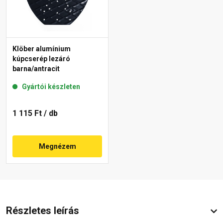
Klöber alumínium
kúpcserép lezáró
barna/antracit
Gyártói készleten
1 115 Ft
/ db
Megnézem
Részletes leírás