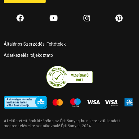
Általános Szerződési Feltételek
Adatkezelési tájékoztató
A feltüntetett árak kizárólag az Építőanyag.hu-n keresztül leadott
megrendelésekre vonatkoznak! Építőanyag 2024