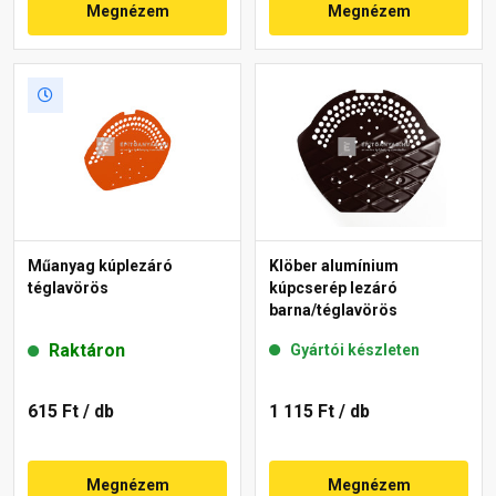
Megnézem
Megnézem
Műanyag kúplezáró
Klöber alumínium
téglavörös
kúpcserép lezáró
barna/téglavörös
Raktáron
Gyártói készleten
615 Ft
/ db
1 115 Ft
/ db
Megnézem
Megnézem