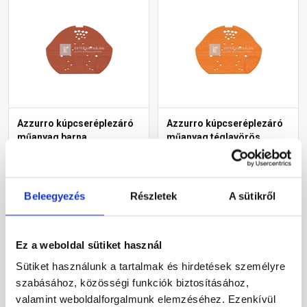
Azzurro kúpcseréplezáró
Azzurro kúpcseréplezáró
műanyag barna
műanyag téglavörös
Gyártói készleten
Gyártói készleten
Beleegyezés
Részletek
A sütikről
1 225 Ft
/ db
1 225 Ft
/ db
Ez a weboldal sütiket használ
Megnézem
Megnézem
Sütiket használunk a tartalmak és hirdetések személyre
szabásához, közösségi funkciók biztosításához,
valamint weboldalforgalmunk elemzéséhez. Ezenkívül