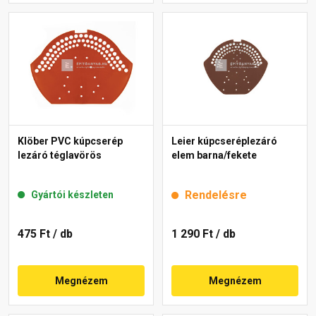
Klöber PVC kúpcserép
Leier kúpcseréplezáró
lezáró téglavörös
elem barna/fekete
Rendelésre
Gyártói készleten
475 Ft
/ db
1 290 Ft
/ db
Megnézem
Megnézem