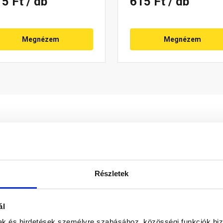
15 Ft
/ db
615 Ft
/ db
Megnézem
Megnézem
Részletek
kéletes illeszkedést biztosít. Védi a gerincvégét a madarak t
ál
don biztosítani a termékeink színének a lehető leginkább val
mak és hirdetések személyre szabásához, közösségi funkciók biz