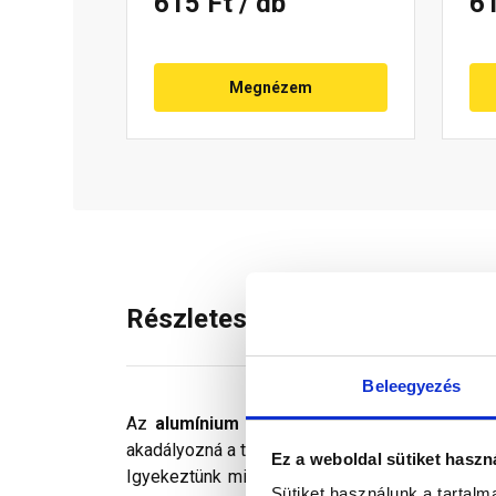
615 Ft
/ db
6
Megnézem
Részletes leírás
Beleegyezés
Az
alumínium Klöber kúpcserép lezáró
tö
akadályozná a tető szellőzését.
Ez a weboldal sütiket haszn
Igyekeztünk minden technikailag lehetséges mó
Sütiket használunk a tartal