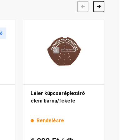
Előző
Következő
tő
Leier kúpcseréplezáró
elem barna/fekete
Rendelésre