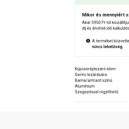
Mikor és mennyiért s
Akár 5950 Ft-tól kiszállítj
díj és átvételi idő kalkulát
A terméket közvetlen
nincs lehetőség.
Kúpcseréplezáró elem
Gerinc lezárására
Barna/antracit színű
Alumínium
Szegezéssel rögzíthető