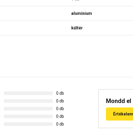
alumínium
kültér
g
0 db
Mondd el 
g
0 db
g
0 db
Értékele
g
0 db
g
0 db