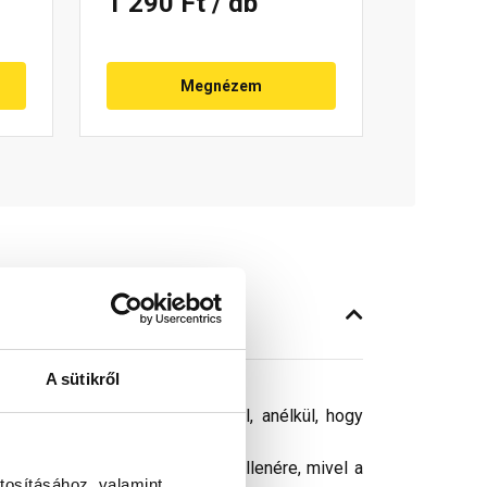
1 290 Ft
/ db
Megnézem
A sütikről
etőszerkezetbe való bejutásától, anélkül, hogy
ósághű megjelenítését. Ennek ellenére, mivel a
tosításához, valamint