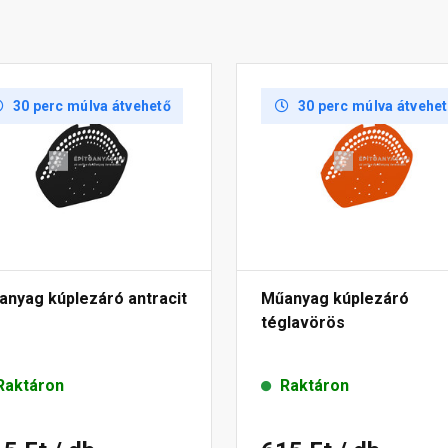
30 perc múlva átvehető
30 perc múlva átvehe
anyag kúplezáró antracit
Műanyag kúplezáró
téglavörös
Raktáron
Raktáron