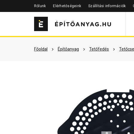
Rólunk
Elérhetőségeink
Szállítási információk
Szükséged lehet rá
Részletes 
Főoldal
Építőanyag
Tetőfedés
Tetőcse