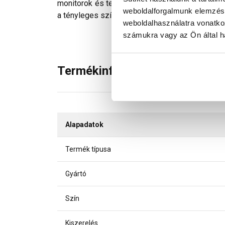
monitorok és telefonok kijelzőin megjelenő szí
weboldalforgalmunk elemzésé
a tényleges színektől.
weboldalhasználatra vonatko
számukra vagy az Ön által ha
Termékinformáció
Alapadatok
Termék típusa
Gyártó
Szín
Kiszerelés