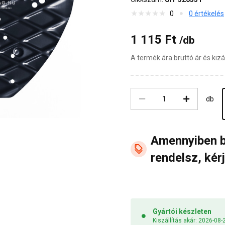
0
0 értékelés
1 115 Ft
/db
A termék ára bruttó ár és ki
db
Amennyiben 
rendelsz, kérj
Gyártói készleten
Kiszállítás akár: 2026-08-