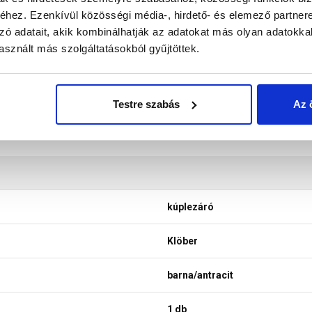
nek a legtöbb esetben nem tükrözik 100%-ban a valóságot, a ké
hez. Ezenkívül közösségi média-, hirdető- és elemező partner
zó adatait, akik kombinálhatják az adatokat más olyan adatokka
sznált más szolgáltatásokból gyűjtöttek.
Testre szabás
Az 
kúplezáró
Klöber
barna/antracit
1 db