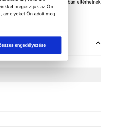
peken látható színek árnyalataikban eltérhetnek
einkkel megosztjuk az Ön
l, amelyeket Ön adott meg
összes engedélyezése