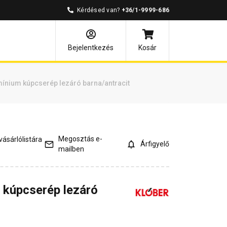
Kérdésed van?
+36/1-9999-686
és válaszok
Kapcsolódó cikkek
Bejelentkezés
Kosár
mínium kúpcserép lezáró barna/antracit
Megosztás e-
ásárlólistára
Árfigyelő
mailben
 kúpcserép lezáró