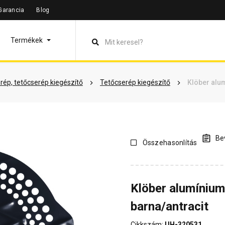
Garancia
Blog
leírás
Termékinformáció
Vásárlói vélemények
Kérdések 
Termékek
rép, tetőcserép kiegészítő
Tetőcserép kiegészítő
Klöber alu
Bev
Összehasonlítás
Klöber alumínium
barna/antracit
Cikkszám:
UH-320531