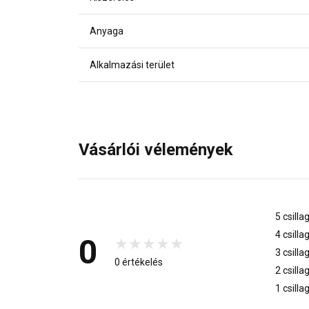
Anyaga
Alkalmazási terület
Vásárlói vélemények
5 csilla
4 csilla
0
3 csilla
0 értékelés
2 csilla
1 csilla