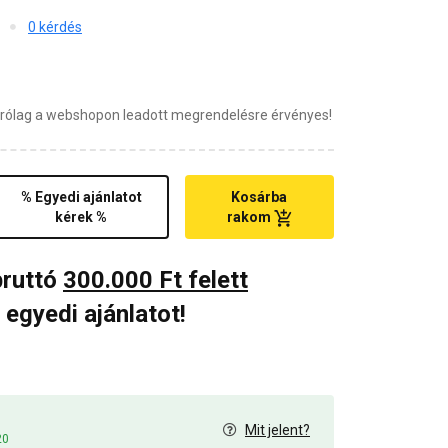
0 kérdés
zárólag a webshopon leadott megrendelésre érvényes!
% Egyedi ajánlatot
Kosárba
kérek %
rakom
bruttó
300.000 Ft felett
 egyedi ajánlatot!
Mit jelent?
20