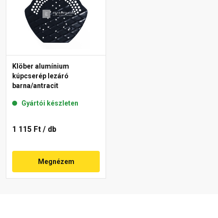
Klöber alumínium
kúpcserép lezáró
barna/antracit
Gyártói készleten
1 115 Ft
/ db
Megnézem