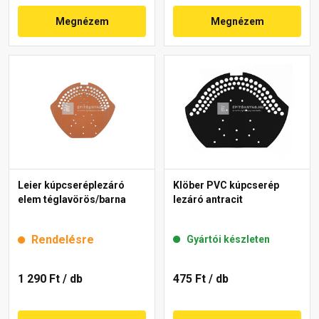
Megnézem
Megnézem
Leier kúpcseréplezáró
Klöber PVC kúpcserép
elem téglavörös/barna
lezáró antracit
Rendelésre
Gyártói készleten
1 290 Ft
/ db
475 Ft
/ db