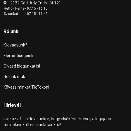
2132 Göd, Ady Endre út 121.
Hétfő - Péntek
07:15 - 16:15
Szombat
07:15 - 11:45
Rólunk
Kik vagyunk?
Elérhetőségeink
Olvasd blogunkat is!
Rólunk írták
Kövess minket TikTokon!
Hírlevél
Iratkozz fel hírlevelünkre, hogy elsőként értesülj a legújabb
termékeinkről és ajánlatainkról!