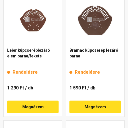
Leier kúpcseréplezáró
Bramac kúpcserép lezáró
elem barna/fekete
barna
Rendelésre
Rendelésre
1 290 Ft
/ db
1 590 Ft
/ db
Megnézem
Megnézem