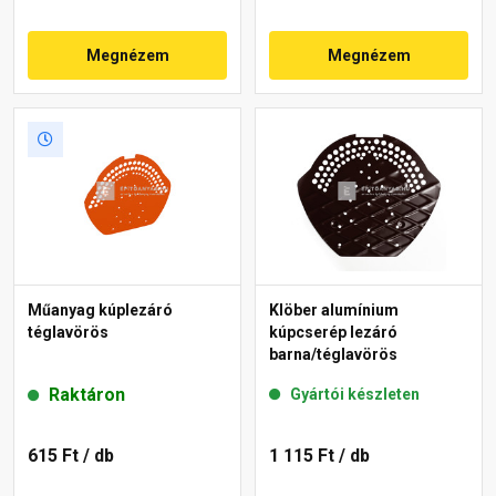
Megnézem
Megnézem
Műanyag kúplezáró
Klöber alumínium
téglavörös
kúpcserép lezáró
barna/téglavörös
Raktáron
Gyártói készleten
615 Ft
/ db
1 115 Ft
/ db