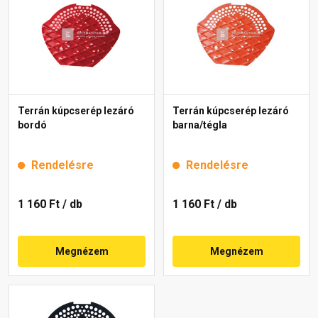
Terrán kúpcserép lezáró
Terrán kúpcserép lezáró
bordó
barna/tégla
Rendelésre
Rendelésre
1 160 Ft
/ db
1 160 Ft
/ db
Megnézem
Megnézem