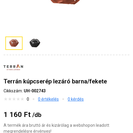
Terrán kúpcserép lezáró barna/fekete
Cikkszám:
UH-002743
0
0 értékelés
0 kérdés
1 160 Ft
/db
A termék ára bruttó ár és kizárólag a webshopon leadott
megrendelésre érvényes!