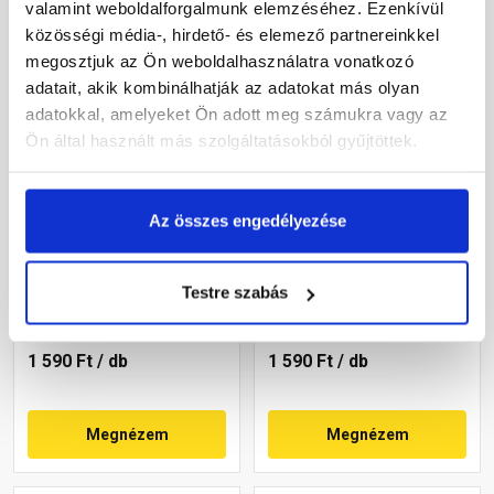
valamint weboldalforgalmunk elemzéséhez. Ezenkívül
közösségi média-, hirdető- és elemező partnereinkkel
megosztjuk az Ön weboldalhasználatra vonatkozó
adatait, akik kombinálhatják az adatokat más olyan
adatokkal, amelyeket Ön adott meg számukra vagy az
Ön által használt más szolgáltatásokból gyűjtöttek.
Bramac kúpcserép lezáró
Bramac kúpcserép lezáró
Az összes engedélyezése
gránit
téglavörös
Testre szabás
Rendelésre
Rendelésre
1 590 Ft
/ db
1 590 Ft
/ db
Megnézem
Megnézem