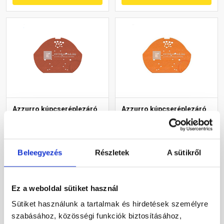
Azzurro kúpcseréplezáró
Azzurro kúpcseréplezáró
műanyag barna
műanyag téglavörös
Gyártói készleten
Gyártói készleten
Beleegyezés
Részletek
A sütikről
1 225 Ft
/ db
1 225 Ft
/ db
Ez a weboldal sütiket használ
Sütiket használunk a tartalmak és hirdetések személyre
Megnézem
Megnézem
szabásához, közösségi funkciók biztosításához,