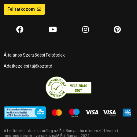
Feliratkozom
Általános Szerződési Feltételek
Adatkezelési tájékoztató
A feltüntetett árak kizárólag az Építőanyag.hu-n keresztül leadott
megrendelésekre vonatkoznak! Építőanyag 2024