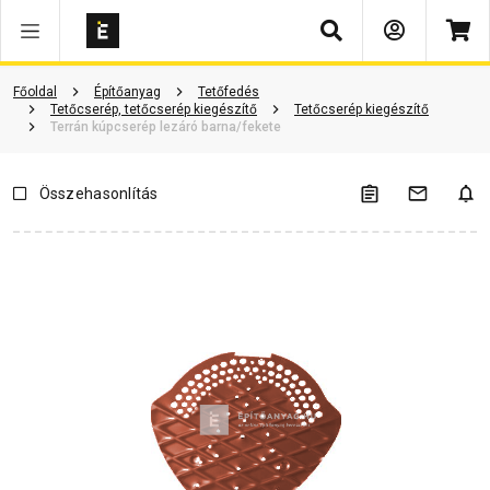
Keresés
Vásárlói vélemények
Kérdések és válaszok
Kapcsolódó cikkek
Főoldal
Építőanyag
Tetőfedés
Tetőcserép, tetőcserép kiegészítő
Tetőcserép kiegészítő
Terrán kúpcserép lezáró barna/fekete
Összehasonlítás