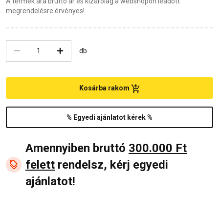
A termék ára bruttó ár és kizárólag a webshopon leadott
megrendelésre érvényes!
db
Kosárba rakom
% Egyedi ajánlatot kérek %
Amennyiben bruttó
300.000 Ft
felett
rendelsz, kérj egyedi
ajánlatot!