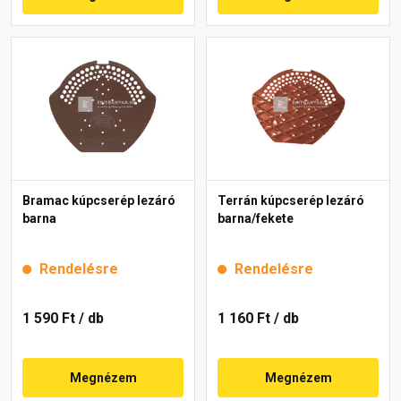
Bramac kúpcserép lezáró
Terrán kúpcserép lezáró
barna
barna/fekete
Rendelésre
Rendelésre
1 590 Ft
/ db
1 160 Ft
/ db
Megnézem
Megnézem