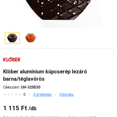
Klöber alumínium kúpcserép lezáró
barna/téglavörös
Cikkszám:
UH-320530
0
0 értékelés
0 kérdés
1 115 Ft
/db