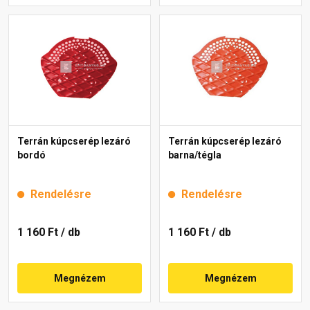
Terrán kúpcserép lezáró
Terrán kúpcserép lezáró
bordó
barna/tégla
Rendelésre
Rendelésre
1 160 Ft
/ db
1 160 Ft
/ db
Megnézem
Megnézem