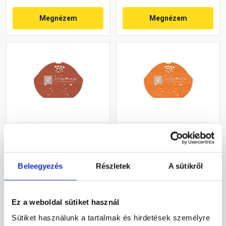
Megnézem
Megnézem
Azzurro kúpcseréplezáró
Azzurro kúpcseréplezáró
műanyag barna
műanyag téglavörös
Beleegyezés
Részletek
A sütikről
Gyártói készleten
Gyártói készleten
1 225 Ft
/ db
1 225 Ft
/ db
Ez a weboldal sütiket használ
Sütiket használunk a tartalmak és hirdetések személyre