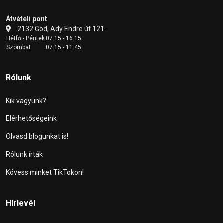
Átvételi pont
2132 Göd, Ady Endre út 121.
Hétfő - Péntek
07:15 - 16:15
Szombat
07:15 - 11:45
Rólunk
Kik vagyunk?
Elérhetőségeink
Olvasd blogunkat is!
Rólunk írták
Kövess minket TikTokon!
Hírlevél