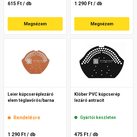
615 Ft
/ db
1 290 Ft
/ db
Megnézem
Megnézem
Leier kúpcseréplezáró
Klöber PVC kúpcserép
elem téglavörös/barna
lezáró antracit
Rendelésre
Gyártói készleten
1 290 Ft
/ db
475 Ft
/ db