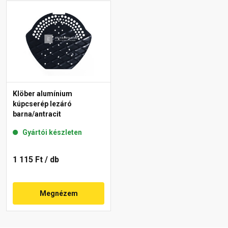
Klöber alumínium
kúpcserép lezáró
barna/antracit
Gyártói készleten
1 115 Ft
/ db
Megnézem