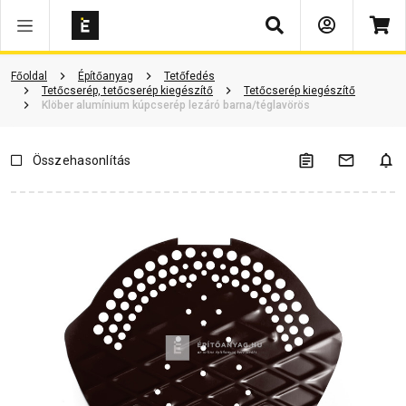
Keresés
Vásárlói vélemények
Kérdések és válaszok
Kapcsolódó cikkek
Főoldal
Építőanyag
Tetőfedés
Tetőcserép, tetőcserép kiegészítő
Tetőcserép kiegészítő
Klöber alumínium kúpcserép lezáró barna/téglavörös
Összehasonlítás