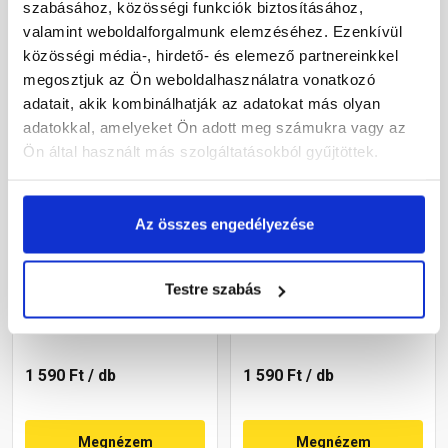
szabásához, közösségi funkciók biztosításához,
Megnézem
Megnézem
valamint weboldalforgalmunk elemzéséhez. Ezenkívül
közösségi média-, hirdető- és elemező partnereinkkel
megosztjuk az Ön weboldalhasználatra vonatkozó
adatait, akik kombinálhatják az adatokat más olyan
adatokkal, amelyeket Ön adott meg számukra vagy az
Ön által használt más szolgáltatásokból gyűjtöttek.
Az összes engedélyezése
Bramac kúpcserép lezáró
Bramac kúpcserép lezáró
gránit
téglavörös
Testre szabás
Rendelésre
Rendelésre
1 590 Ft
/ db
1 590 Ft
/ db
Megnézem
Megnézem