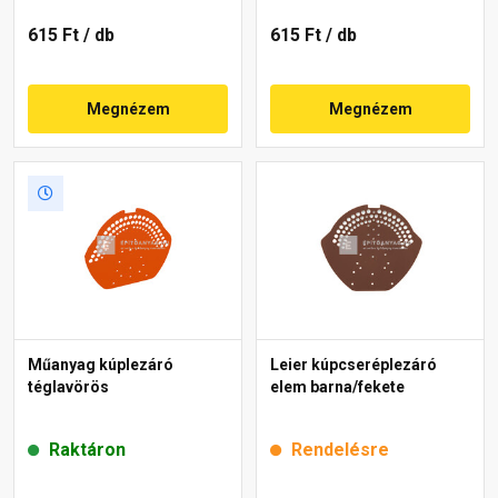
615 Ft
/ db
615 Ft
/ db
Megnézem
Megnézem
Műanyag kúplezáró
Leier kúpcseréplezáró
téglavörös
elem barna/fekete
Raktáron
Rendelésre