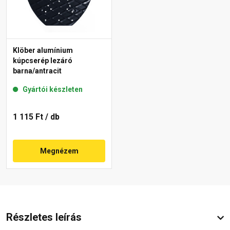
Klöber alumínium
kúpcserép lezáró
barna/antracit
Gyártói készleten
1 115 Ft
/ db
Megnézem
Részletes leírás