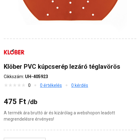
Klöber PVC kúpcserép lezáró téglavörös
Cikkszám:
UH-405923
0
0 értékelés
0 kérdés
475 Ft
/db
A termék ára bruttó ár és kizárólag a webshopon leadott
megrendelésre érvényes!