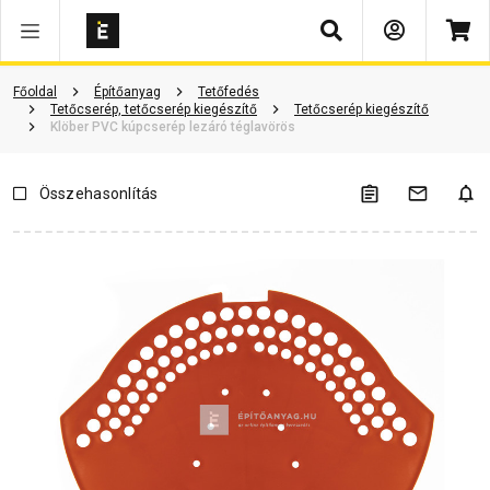
Keresés
Vásárlói vélemények
Kérdések és válaszok
Kapcsolódó cikkek
Főoldal
Építőanyag
Tetőfedés
Tetőcserép, tetőcserép kiegészítő
Tetőcserép kiegészítő
Klöber PVC kúpcserép lezáró téglavörös
Összehasonlítás