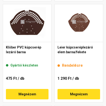
Klöber PVC kúpcserép
Leier kúpcseréplezáró
lezáró barna
elem barna/fekete
Rendelésre
Gyártói készleten
475 Ft
/ db
1 290 Ft
/ db
Megnézem
Megnézem