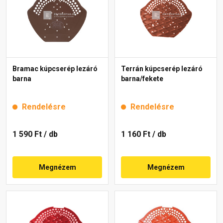
Bramac kúpcserép lezáró
Terrán kúpcserép lezáró
barna
barna/fekete
Rendelésre
Rendelésre
1 590 Ft
/ db
1 160 Ft
/ db
Megnézem
Megnézem