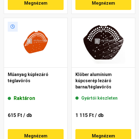
Megnézem
Megnézem
Műanyag kúplezáró
Klöber alumínium
téglavörös
kúpcserép lezáró
barna/téglavörös
Raktáron
Gyártói készleten
615 Ft
/ db
1 115 Ft
/ db
Megnézem
Megnézem