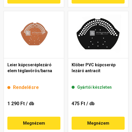
Leier kúpcseréplezáró
Klöber PVC kúpcserép
elem téglavörös/barna
lezáró antracit
Rendelésre
Gyártói készleten
1 290 Ft
/ db
475 Ft
/ db
Megnézem
Megnézem