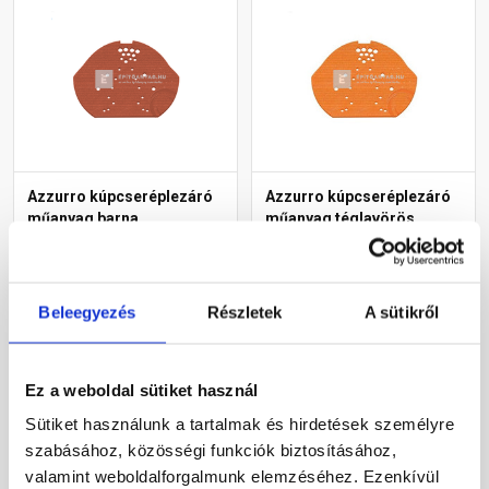
Azzurro kúpcseréplezáró
Azzurro kúpcseréplezáró
műanyag barna
műanyag téglavörös
Gyártói készleten
Gyártói készleten
Beleegyezés
Részletek
A sütikről
1 225 Ft
/ db
1 225 Ft
/ db
Ez a weboldal sütiket használ
Megnézem
Megnézem
Sütiket használunk a tartalmak és hirdetések személyre
szabásához, közösségi funkciók biztosításához,
valamint weboldalforgalmunk elemzéséhez. Ezenkívül