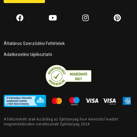
Általános Szerződési Feltételek
Adatkezelési tájékoztató
A feltüntetett árak kizárólag az Építőanyag.hu-n keresztül leadott
megrendelésekre vonatkoznak! Építőanyag 2024