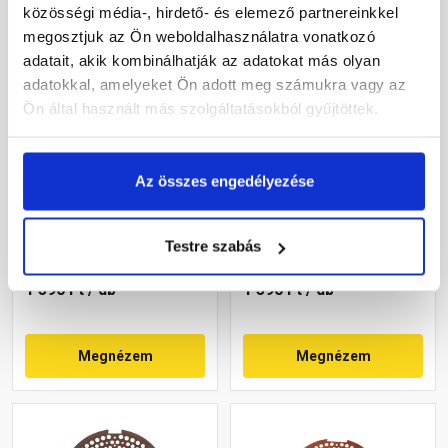
közösségi média-, hirdető- és elemező partnereinkkel
megosztjuk az Ön weboldalhasználatra vonatkozó
adatait, akik kombinálhatják az adatokat más olyan
adatokkal, amelyeket Ön adott meg számukra vagy az
Ön által használt más szolgáltatásokból gyűjtöttek.
Bramac kúpcserép lezáró
Bramac kúpcserép lezáró
gránit
téglavörös
Az összes engedélyezése
Rendelésre
Rendelésre
Testre szabás
1 590 Ft
/ db
1 590 Ft
/ db
Megnézem
Megnézem