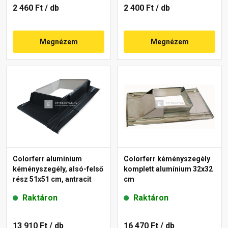
2 460 Ft
/ db
2 400 Ft
/ db
Megnézem
Megnézem
Colorferr alumínium
Colorferr kéményszegély
kéményszegély, alsó-felső
komplett alumínium 32x32
rész 51x51 cm, antracit
cm
Raktáron
Raktáron
13 910 Ft
/ db
16 470 Ft
/ db