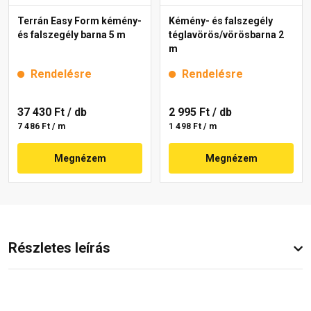
Terrán Easy Form kémény-
Kémény- és falszegély
és falszegély barna 5 m
téglavörös/vörösbarna 2
m
Rendelésre
Rendelésre
37 430 Ft
/ db
2 995 Ft
/ db
7 486 Ft / m
1 498 Ft / m
Megnézem
Megnézem
Részletes leírás