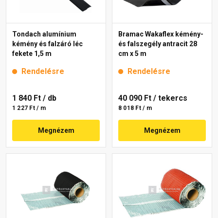
Tondach alumínium
Bramac Wakaflex kémény-
kémény és falzáró léc
és falszegély antracit 28
fekete 1,5 m
cm x 5 m
Rendelésre
Rendelésre
1 840 Ft
/ db
40 090 Ft
/ tekercs
1 227 Ft / m
8 018 Ft / m
Megnézem
Megnézem