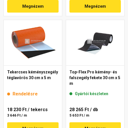
Megnézem
Megnézem
Tekercses kéményszegély
Top-Flex Pro kémény- és
téglavörös 30 cm x 5 m
falszegély fekete 30 cm x 5
m
Rendelésre
Gyártói készleten
18 230 Ft
/ tekercs
28 265 Ft
/ db
3 646 Ft / m
5 653 Ft / m