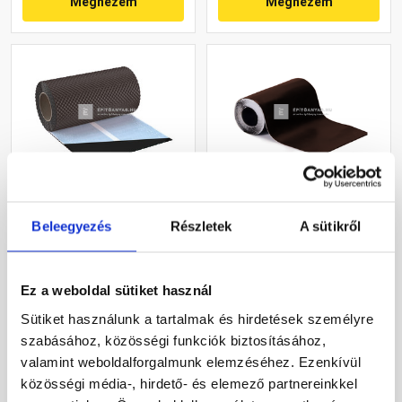
Megnézem
Megnézem
Tekercses kéményszegély
Tondach Koraflex Plus
Beleegyezés
Részletek
A sütikről
barna 30 cm x 5 m
flexibilis kémény és
falcsatlakozó szalag
barna 5 m
Rendelésre
Rendelésre
Ez a weboldal sütiket használ
Sütiket használunk a tartalmak és hirdetések személyre
18 230 Ft
/ tekercs
36 030 Ft
/ db
szabásához, közösségi funkciók biztosításához,
3 646 Ft / m
7 206 Ft / m
valamint weboldalforgalmunk elemzéséhez. Ezenkívül
közösségi média-, hirdető- és elemező partnereinkkel
Megnézem
Megnézem