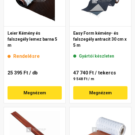
Leier Kémény és
Easy Form kémény- és
falszegély lemez barna 5
falszegély antracit 30 cm x
m
5 m
Rendelésre
Gyártói készleten
25 395 Ft
/ db
47 740 Ft
/ tekercs
9 548 Ft / m
Megnézem
Megnézem