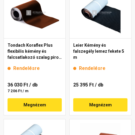
Tondach Koraflex Plus
Leier Kémény és
flexibilis kémény és
falszegély lemez fekete 5
falcsatlakozó szalag piros
m
5 m
Rendelésre
Rendelésre
36 030 Ft
/ db
25 395 Ft
/ db
7 206 Ft / m
Megnézem
Megnézem