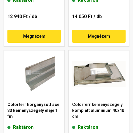
Raktáron
Raktáron
12 940 Ft
/ db
14 050 Ft
/ db
Megnézem
Megnézem
Colorferr horganyzott acél
Colorferr kéményszegély
33 kéményszegély eleje 1
komplett alumínium 40x40
fm
cm
Raktáron
Raktáron