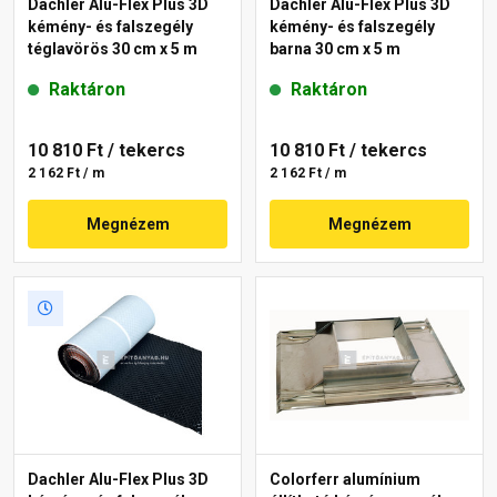
Dachler Alu-Flex Plus 3D
Dachler Alu-Flex Plus 3D
kémény- és falszegély
kémény- és falszegély
téglavörös 30 cm x 5 m
barna 30 cm x 5 m
Raktáron
Raktáron
10 810 Ft
/ tekercs
10 810 Ft
/ tekercs
2 162 Ft / m
2 162 Ft / m
Megnézem
Megnézem
Dachler Alu-Flex Plus 3D
Colorferr alumínium