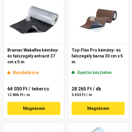
Bramac Wakaflex kémény-
Top-Flex Pro kémény- és
és falszegély antracit 37
falszegély barna 30 cm x 5
cm x 5 m
m
Rendelésre
Gyártói készleten
64 030 Ft
/ tekercs
28 265 Ft
/ db
12 806 Ft / m
5 653 Ft / m
Megnézem
Megnézem