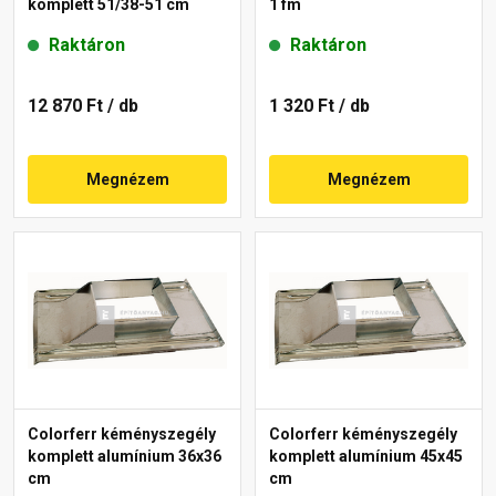
komplett 51/38-51 cm
1 fm
Raktáron
Raktáron
12 870 Ft
/ db
1 320 Ft
/ db
Megnézem
Megnézem
Colorferr kéményszegély
Colorferr kéményszegély
komplett alumínium 36x36
komplett alumínium 45x45
cm
cm