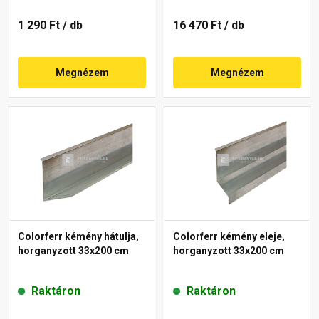
1 290 Ft
/ db
16 470 Ft
/ db
Megnézem
Megnézem
Colorferr kémény hátulja,
Colorferr kémény eleje,
horganyzott 33x200 cm
horganyzott 33x200 cm
Raktáron
Raktáron