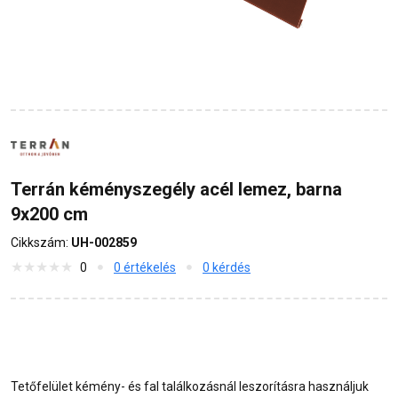
Terrán kéményszegély acél lemez, barna
9x200 cm
Cikkszám:
UH-002859
0
0 értékelés
0 kérdés
Tetőfelület kémény- és fal találkozásnál leszorításra használjuk