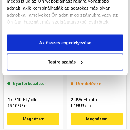
megosztjuk az Ön weboldalhasználatra vonatkozó
adatait, akik kombinálhatják az adatokat más olyan
adatokkal, amelyeket Ön adott meg számukra vagy az
Ön által használt más szolgáltatásokból gyűjtöttek.
Az összes engedélyezése
Easy-Form kémény- és
Kémény- és falszegély
Testre szabás
falszegély fekete 30 cm x 5
barna/antracit 2 m
m
Rendelésre
Gyártói készleten
47 740 Ft
/ db
2 995 Ft
/ db
9 548 Ft / m
1 498 Ft / m
Megnézem
Megnézem