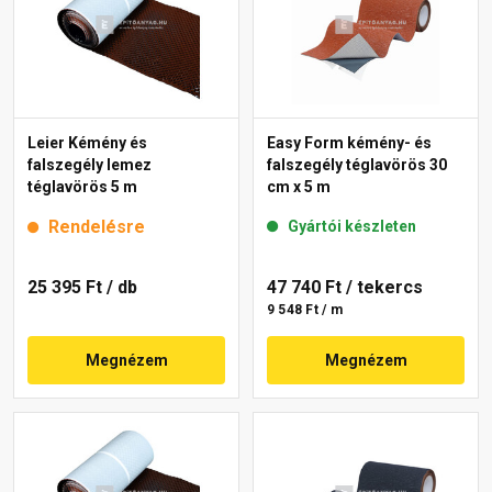
Leier Kémény és
Easy Form kémény- és
falszegély lemez
falszegély téglavörös 30
téglavörös 5 m
cm x 5 m
Rendelésre
Gyártói készleten
25 395 Ft
/ db
47 740 Ft
/ tekercs
9 548 Ft / m
Megnézem
Megnézem