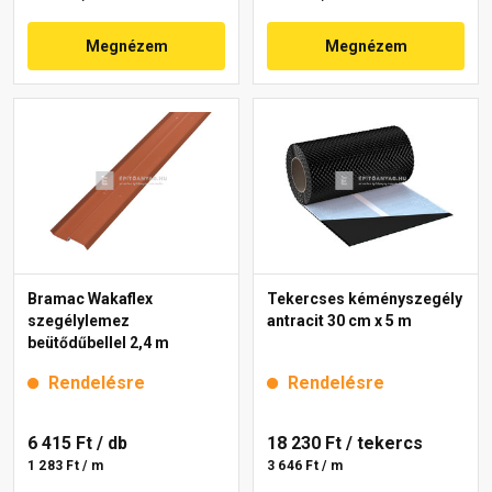
Megnézem
Megnézem
Bramac Wakaflex
Tekercses kéményszegély
szegélylemez
antracit 30 cm x 5 m
beütődűbellel 2,4 m
Rendelésre
Rendelésre
6 415 Ft
/ db
18 230 Ft
/ tekercs
1 283 Ft / m
3 646 Ft / m