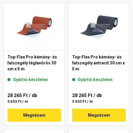
Top-Flex Pro kémény- és
Top-Flex Pro kémény- és
falszegély téglavörös 30
falszegély antracit 30 cm x
cm x 5 m
5 m
Gyártói készleten
Gyártói készleten
28 265 Ft
/ db
28 265 Ft
/ db
5 653 Ft / m
5 653 Ft / m
Megnézem
Megnézem