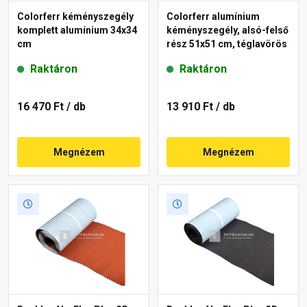
Colorferr kéményszegély
Colorferr alumínium
komplett alumínium 34x34
kéményszegély, alsó-felső
cm
rész 51x51 cm, téglavörös
Raktáron
Raktáron
16 470 Ft
/ db
13 910 Ft
/ db
Megnézem
Megnézem