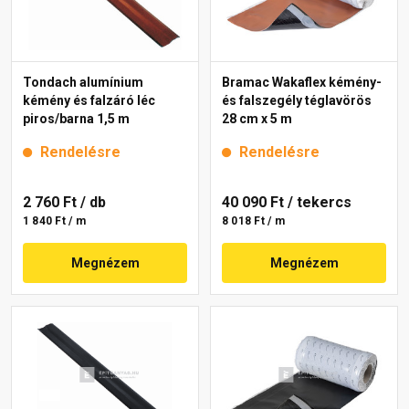
Tondach alumínium
Bramac Wakaflex kémény-
kémény és falzáró léc
és falszegély téglavörös
piros/barna 1,5 m
28 cm x 5 m
Rendelésre
Rendelésre
2 760 Ft
/ db
40 090 Ft
/ tekercs
1 840 Ft / m
8 018 Ft / m
Megnézem
Megnézem