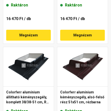
Raktáron
Raktáron
16 470 Ft
/ db
16 470 Ft
/ db
Megnézem
Megnézem
Colorferr alumínium
Colorferr alumínium
állítható kéményszegély,
kéményszegély, alsó-felső
komplett 38/38-51 cm, RAL
rész 51x51 cm, rézbarna
7016 antracit