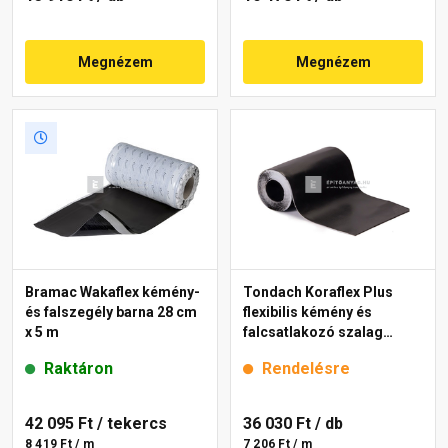
Megnézem
Megnézem
Bramac Wakaflex kémény-
Tondach Koraflex Plus
és falszegély barna 28 cm
flexibilis kémény és
x 5 m
falcsatlakozó szalag
fekete 5 m
Raktáron
Rendelésre
42 095 Ft
/ tekercs
36 030 Ft
/ db
8 419 Ft / m
7 206 Ft / m