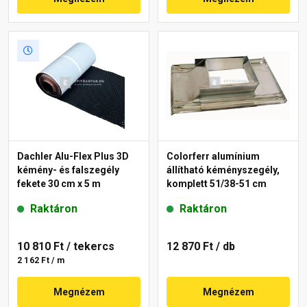
Dachler Alu-Flex Plus 3D
Colorferr alumínium
kémény- és falszegély
állítható kéményszegély,
fekete 30 cm x 5 m
komplett 51/38-51 cm
Raktáron
Raktáron
10 810 Ft
/ tekercs
12 870 Ft
/ db
2 162 Ft / m
Megnézem
Megnézem