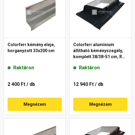
Colorferr kémény eleje,
Colorferr alumínium
horganyzott 33x200 cm
állítható kéményszegély,
komplett 38/38-51 cm, RAL
7016 antracit
Raktáron
Raktáron
2 400 Ft
/ db
12 940 Ft
/ db
Megnézem
Megnézem