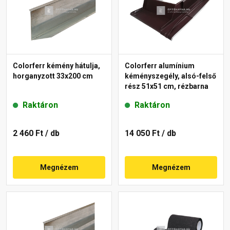
Colorferr kémény hátulja,
Colorferr alumínium
horganyzott 33x200 cm
kéményszegély, alsó-felső
rész 51x51 cm, rézbarna
Raktáron
Raktáron
2 460 Ft
/ db
14 050 Ft
/ db
Megnézem
Megnézem