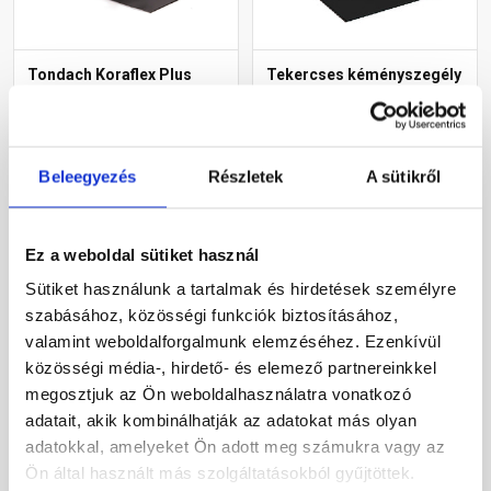
Tondach Koraflex Plus
Tekercses kéményszegély
flexibilis kémény és
barna 30 cm x 5 m
falcsatlakozó szalag
fekete 5 m
Rendelésre
Rendelésre
Beleegyezés
Részletek
A sütikről
36 030 Ft
/ db
18 230 Ft
/ tekercs
7 206 Ft / m
3 646 Ft / m
Ez a weboldal sütiket használ
Sütiket használunk a tartalmak és hirdetések személyre
Megnézem
Megnézem
szabásához, közösségi funkciók biztosításához,
valamint weboldalforgalmunk elemzéséhez. Ezenkívül
közösségi média-, hirdető- és elemező partnereinkkel
megosztjuk az Ön weboldalhasználatra vonatkozó
adatait, akik kombinálhatják az adatokat más olyan
adatokkal, amelyeket Ön adott meg számukra vagy az
Ön által használt más szolgáltatásokból gyűjtöttek.