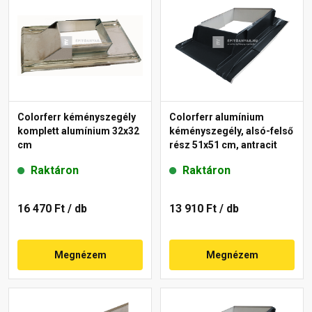
Colorferr kéményszegély
Colorferr alumínium
komplett alumínium 32x32
kéményszegély, alsó-felső
cm
rész 51x51 cm, antracit
Raktáron
Raktáron
16 470 Ft
/ db
13 910 Ft
/ db
Megnézem
Megnézem