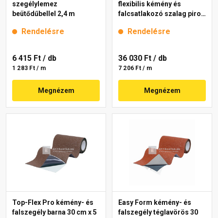
szegélylemez
flexibilis kémény és
beütődűbellel 2,4 m
falcsatlakozó szalag piros
5 m
Rendelésre
Rendelésre
6 415 Ft
/ db
36 030 Ft
/ db
1 283 Ft / m
7 206 Ft / m
Megnézem
Megnézem
Top-Flex Pro kémény- és
Easy Form kémény- és
falszegély barna 30 cm x 5
falszegély téglavörös 30