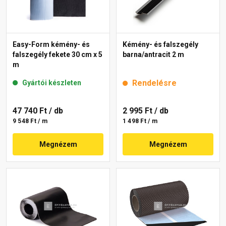
Easy-Form kémény- és
Kémény- és falszegély
falszegély fekete 30 cm x 5
barna/antracit 2 m
m
Rendelésre
Gyártói készleten
47 740 Ft
/ db
2 995 Ft
/ db
9 548 Ft / m
1 498 Ft / m
Megnézem
Megnézem