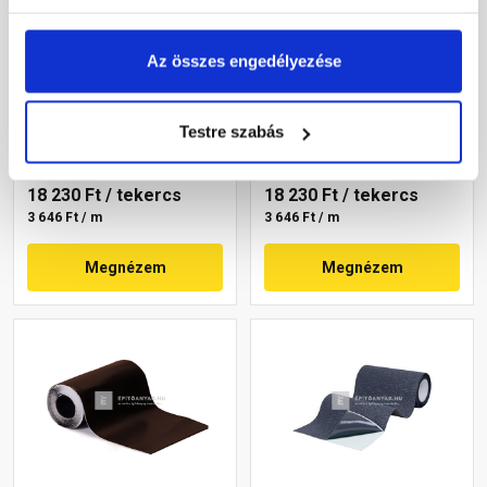
Tekercses kéményszegély
Tekercses kéményszegély
Az összes engedélyezése
téglavörös 30 cm x 5 m
antracit 30 cm x 5 m
Testre szabás
Rendelésre
Rendelésre
18 230 Ft
/ tekercs
18 230 Ft
/ tekercs
3 646 Ft / m
3 646 Ft / m
Megnézem
Megnézem