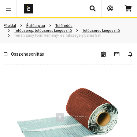
Keresés
Vásárlói vélemények
Kérdések és válaszok
Kapcsolódó cikkek
Főoldal
Építőanyag
Tetőfedés
Tetőcserép, tetőcserép kiegészítő
Tetőcserép kiegészítő
Terrán Easy Form kémény- és falszegély barna 5 m
Összehasonlítás