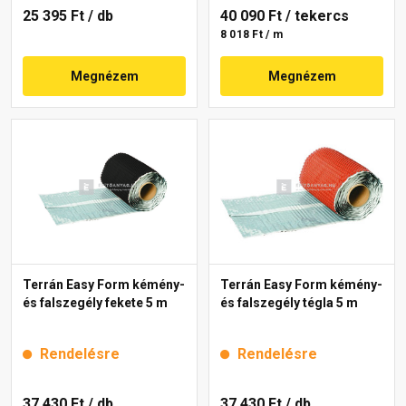
25 395 Ft
/ db
40 090 Ft
/ tekercs
8 018 Ft / m
Megnézem
Megnézem
Terrán Easy Form kémény-
Terrán Easy Form kémény-
és falszegély fekete 5 m
és falszegély tégla 5 m
Rendelésre
Rendelésre
37 430 Ft
/ db
37 430 Ft
/ db