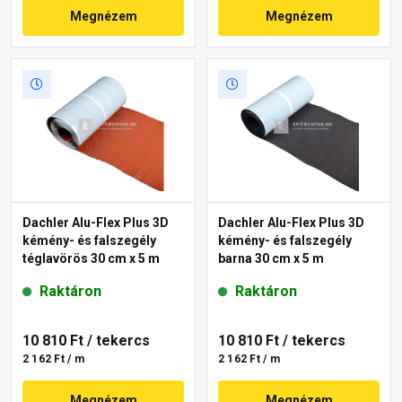
Megnézem
Megnézem
Dachler Alu-Flex Plus 3D
Dachler Alu-Flex Plus 3D
kémény- és falszegély
kémény- és falszegély
téglavörös 30 cm x 5 m
barna 30 cm x 5 m
Raktáron
Raktáron
10 810 Ft
/ tekercs
10 810 Ft
/ tekercs
2 162 Ft / m
2 162 Ft / m
Megnézem
Megnézem