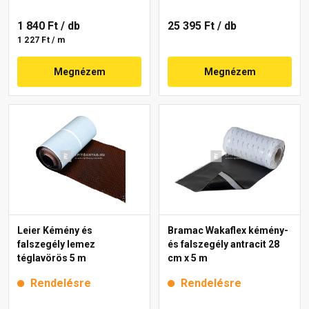
1 840 Ft
/ db
25 395 Ft
/ db
1 227 Ft / m
Megnézem
Megnézem
Leier Kémény és
Bramac Wakaflex kémény-
falszegély lemez
és falszegély antracit 28
téglavörös 5 m
cm x 5 m
Rendelésre
Rendelésre