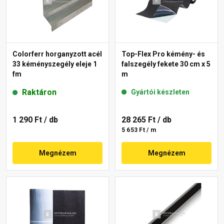
Colorferr horganyzott acél
Top-Flex Pro kémény- és
33 kéményszegély eleje 1
falszegély fekete 30 cm x 5
fm
m
Raktáron
Gyártói készleten
1 290 Ft
/ db
28 265 Ft
/ db
5 653 Ft / m
Megnézem
Megnézem