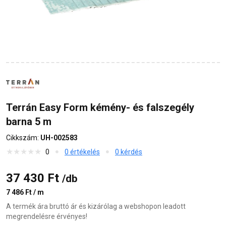
Terrán Easy Form kémény- és falszegély
barna 5 m
Cikkszám:
UH-002583
0
0 értékelés
0 kérdés
37 430 Ft
/db
7 486 Ft / m
A termék ára bruttó ár és kizárólag a webshopon leadott
megrendelésre érvényes!