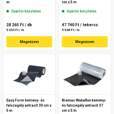
m
cm x 5 m
Gyártói készleten
Gyártói készleten
28 265 Ft
/ db
47 740 Ft
/ tekercs
5 653 Ft / m
9 548 Ft / m
Megnézem
Megnézem
Easy Form kémény- és
Bramac Wakaflex kémény-
falszegély antracit 30 cm x
és falszegély antracit 37
5 m
cm x 5 m