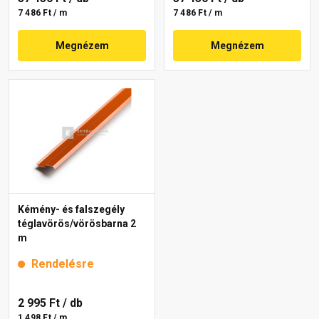
7 486 Ft / m
7 486 Ft / m
Megnézem
Megnézem
Kémény- és falszegély
téglavörös/vörösbarna 2
m
Rendelésre
2 995 Ft
/ db
1 498 Ft / m