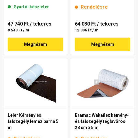
Rendelésre
Gyártói készleten
47 740 Ft
/ tekercs
64 030 Ft
/ tekercs
9 548 Ft / m
12 806 Ft / m
Megnézem
Megnézem
Leier Kémény és
Bramac Wakaflex kémény-
falszegély lemez barna 5
és falszegély téglavörös
m
28 cm x 5 m