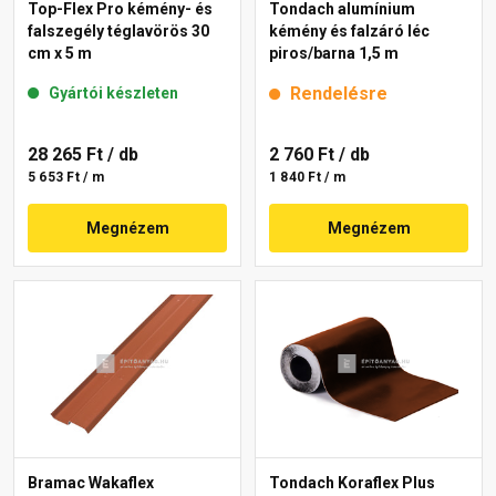
Top-Flex Pro kémény- és
Tondach alumínium
falszegély téglavörös 30
kémény és falzáró léc
cm x 5 m
piros/barna 1,5 m
Rendelésre
Gyártói készleten
28 265 Ft
/ db
2 760 Ft
/ db
5 653 Ft / m
1 840 Ft / m
Megnézem
Megnézem
Bramac Wakaflex
Tondach Koraflex Plus