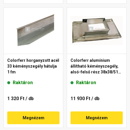
Colorferr horganyzott acél
Colorferr alumínium
33 kéményszegély hátulja
állítható kéményszegély,
1 fm
alsó-felső rész 38x38/51
cm
Raktáron
Raktáron
1 320 Ft
/ db
11 930 Ft
/ db
Megnézem
Megnézem