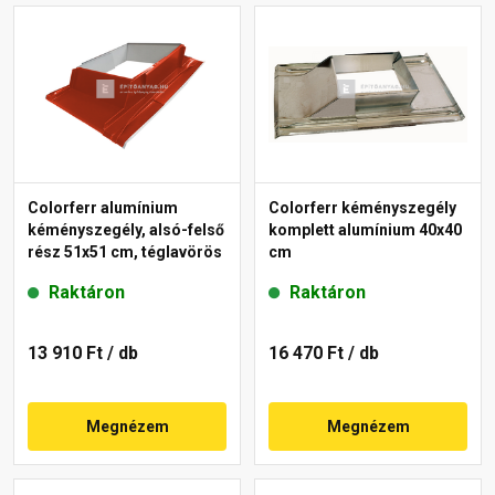
Colorferr alumínium
Colorferr kéményszegély
kéményszegély, alsó-felső
komplett alumínium 40x40
rész 51x51 cm, téglavörös
cm
Raktáron
Raktáron
13 910 Ft
/ db
16 470 Ft
/ db
Megnézem
Megnézem