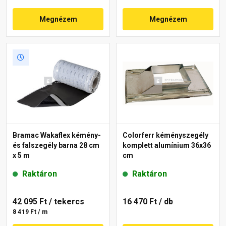
Megnézem
Megnézem
Bramac Wakaflex kémény-
Colorferr kéményszegély
és falszegély barna 28 cm
komplett alumínium 36x36
x 5 m
cm
Raktáron
Raktáron
42 095 Ft
/ tekercs
16 470 Ft
/ db
8 419 Ft / m