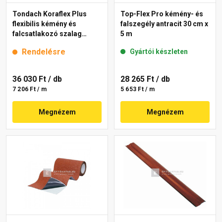
Tondach Koraflex Plus
Top-Flex Pro kémény- és
flexibilis kémény és
falszegély antracit 30 cm x
falcsatlakozó szalag
5 m
barna 5 m
Rendelésre
Gyártói készleten
36 030 Ft
/ db
28 265 Ft
/ db
7 206 Ft / m
5 653 Ft / m
Megnézem
Megnézem