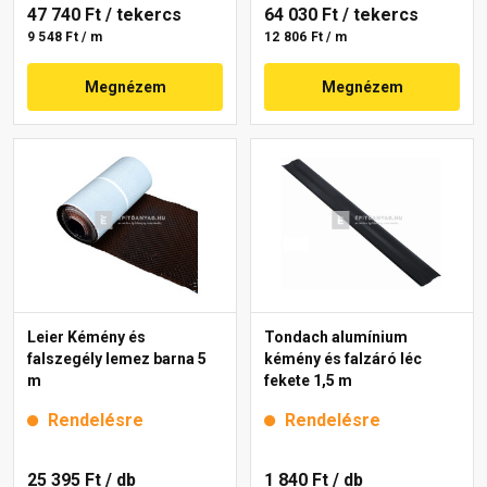
47 740 Ft
/ tekercs
64 030 Ft
/ tekercs
9 548 Ft / m
12 806 Ft / m
Megnézem
Megnézem
Leier Kémény és
Tondach alumínium
falszegély lemez barna 5
kémény és falzáró léc
m
fekete 1,5 m
Rendelésre
Rendelésre
25 395 Ft
/ db
1 840 Ft
/ db