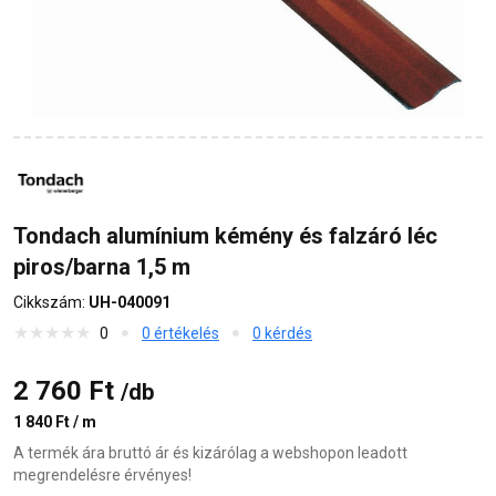
Tondach alumínium kémény és falzáró léc
piros/barna 1,5 m
Cikkszám:
UH-040091
0
0 értékelés
0 kérdés
2 760 Ft
/db
1 840 Ft / m
A termék ára bruttó ár és kizárólag a webshopon leadott
megrendelésre érvényes!