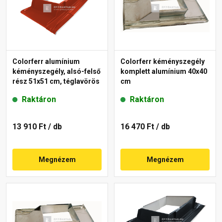
Colorferr alumínium
Colorferr kéményszegély
kéményszegély, alsó-felső
komplett alumínium 40x40
rész 51x51 cm, téglavörös
cm
Raktáron
Raktáron
13 910 Ft
/ db
16 470 Ft
/ db
Megnézem
Megnézem