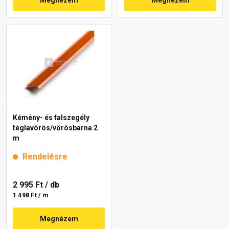
Kémény- és falszegély
téglavörös/vörösbarna 2
m
Rendelésre
2 995 Ft
/ db
1 498 Ft / m
Megnézem