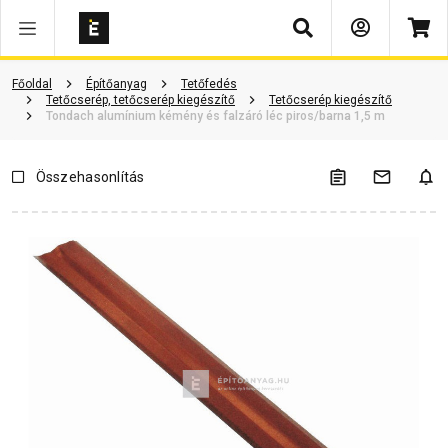
Keresés
Vásárlói vélemények
Kérdések és válaszok
Kapcsolódó cikkek
Főoldal
Építőanyag
Tetőfedés
Tetőcserép, tetőcserép kiegészítő
Tetőcserép kiegészítő
Tondach alumínium kémény és falzáró léc piros/barna 1,5 m
Összehasonlítás