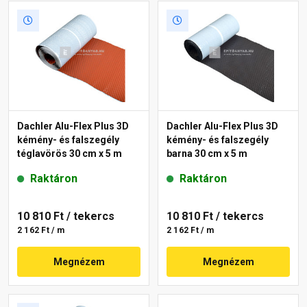
Dachler Alu-Flex Plus 3D
Dachler Alu-Flex Plus 3D
kémény- és falszegély
kémény- és falszegély
téglavörös 30 cm x 5 m
barna 30 cm x 5 m
Raktáron
Raktáron
10 810 Ft
/ tekercs
10 810 Ft
/ tekercs
2 162 Ft / m
2 162 Ft / m
Megnézem
Megnézem