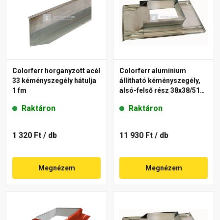
Colorferr horganyzott acél
Colorferr alumínium
33 kéményszegély hátulja
állítható kéményszegély,
1 fm
alsó-felső rész 38x38/51
cm
Raktáron
Raktáron
1 320 Ft
/ db
11 930 Ft
/ db
Megnézem
Megnézem