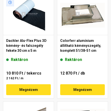
Dachler Alu-Flex Plus 3D
Colorferr alumínium
kémény- és falszegély
állítható kéményszegély,
fekete 30 cm x 5 m
komplett 51/38-51 cm
Raktáron
Raktáron
10 810 Ft
/ tekercs
12 870 Ft
/ db
2 162 Ft / m
Megnézem
Megnézem