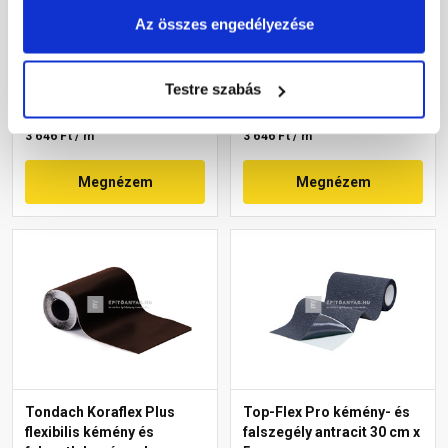
téglavörös 30 cm x 5 m
antracit 30 cm x 5 m
Az összes engedélyezése
Rendelésre
Rendelésre
Testre szabás
18 230 Ft
/ tekercs
18 230 Ft
/ tekercs
3 646 Ft / m
3 646 Ft / m
Megnézem
Megnézem
Tondach Koraflex Plus
Top-Flex Pro kémény- és
flexibilis kémény és
falszegély antracit 30 cm x