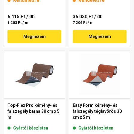
Rendelésre
Rendelésre
6 415 Ft
/ db
36 030 Ft
/ db
1 283 Ft / m
7 206 Ft / m
Megnézem
Megnézem
Top-Flex Pro kémény- és
Easy Form kémény- és
falszegély barna 30 cm x 5
falszegély téglavörös 30
m
cm x 5 m
Gyártói készleten
Gyártói készleten