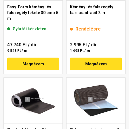
Easy-Form kémény- és
Kémény- és falszegély
falszegély fekete 30 cm x 5
barna/antracit 2 m
m
Rendelésre
Gyártói készleten
47 740 Ft
/ db
2 995 Ft
/ db
9 548 Ft / m
1 498 Ft / m
Megnézem
Megnézem