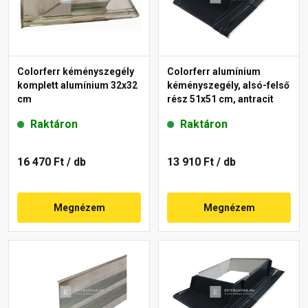
Colorferr kéményszegély
Colorferr alumínium
komplett alumínium 32x32
kéményszegély, alsó-felső
cm
rész 51x51 cm, antracit
Raktáron
Raktáron
16 470 Ft
/ db
13 910 Ft
/ db
Megnézem
Megnézem