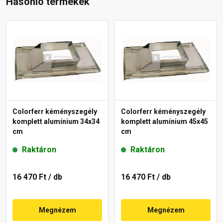
Hasonló termékek
Colorferr kéményszegély
Colorferr kéményszegély
komplett alumínium 34x34
komplett alumínium 45x45
cm
cm
Raktáron
Raktáron
16 470 Ft
/ db
16 470 Ft
/ db
Megnézem
Megnézem