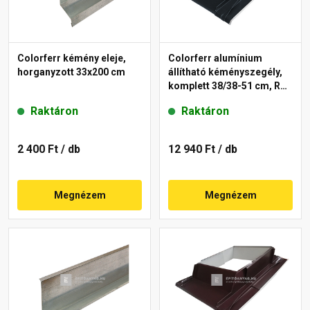
Colorferr kémény eleje,
Colorferr alumínium
horganyzott 33x200 cm
állítható kéményszegély,
komplett 38/38-51 cm, RAL
7016 antracit
Raktáron
Raktáron
2 400 Ft
/ db
12 940 Ft
/ db
Megnézem
Megnézem