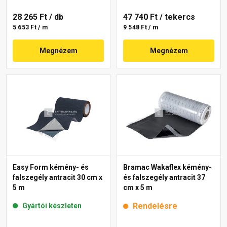
28 265 Ft
/ db
47 740 Ft
/ tekercs
5 653 Ft / m
9 548 Ft / m
Megnézem
Megnézem
Easy Form kémény- és
Bramac Wakaflex kémény-
falszegély antracit 30 cm x
és falszegély antracit 37
5 m
cm x 5 m
Rendelésre
Gyártói készleten