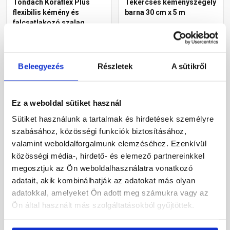
Tondach Koraflex Plus
Tekercses kéményszegély
flexibilis kémény és
barna 30 cm x 5 m
falcsatlakozó szalag
fekete 5 m
Rendelésre
Rendelésre
Beleegyezés
Részletek
A sütikről
36 030 Ft
/ db
18 230 Ft
/ tekercs
7 206 Ft / m
3 646 Ft / m
Ez a weboldal sütiket használ
Megnézem
Megnézem
Sütiket használunk a tartalmak és hirdetések személyre
szabásához, közösségi funkciók biztosításához,
valamint weboldalforgalmunk elemzéséhez. Ezenkívül
közösségi média-, hirdető- és elemező partnereinkkel
megosztjuk az Ön weboldalhasználatra vonatkozó
adatait, akik kombinálhatják az adatokat más olyan
adatokkal, amelyeket Ön adott meg számukra vagy az
Ön által használt más szolgáltatásokból gyűjtöttek.
Tekercses kéményszegély
Tekercses kéményszegély