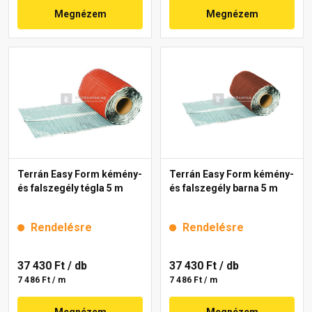
Megnézem
Megnézem
Terrán Easy Form kémény-
Terrán Easy Form kémény-
és falszegély tégla 5 m
és falszegély barna 5 m
Rendelésre
Rendelésre
37 430 Ft
/ db
37 430 Ft
/ db
7 486 Ft / m
7 486 Ft / m
Megnézem
Megnézem