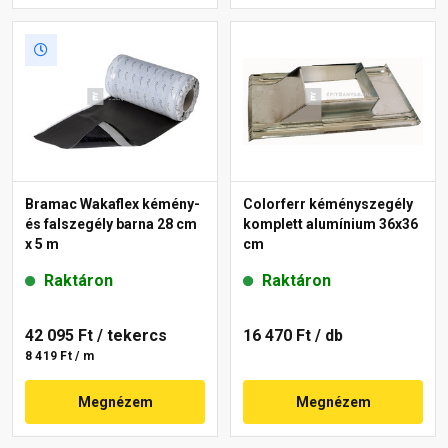
Bramac Wakaflex kémény-
Colorferr kéményszegély
és falszegély barna 28 cm
komplett alumínium 36x36
x 5 m
cm
Raktáron
Raktáron
42 095 Ft
/ tekercs
16 470 Ft
/ db
8 419 Ft / m
Megnézem
Megnézem