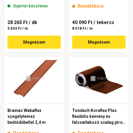
Rendelésre
Gyártói készleten
28 265 Ft
/ db
40 090 Ft
/ tekercs
5 653 Ft / m
8 018 Ft / m
Megnézem
Megnézem
Bramac Wakaflex
Tondach Koraflex Plus
szegélylemez
flexibilis kémény és
beütődűbellel 2,4 m
falcsatlakozó szalag piros
5 m