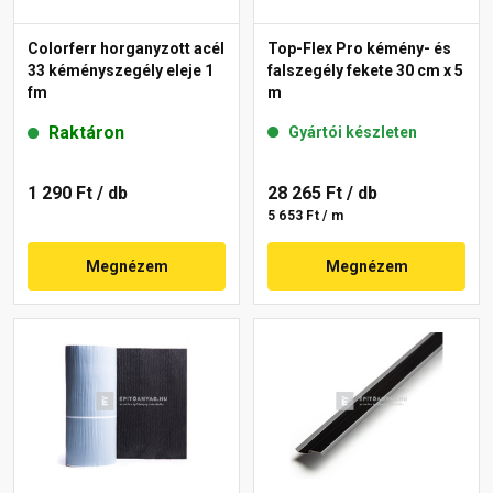
Colorferr horganyzott acél
Top-Flex Pro kémény- és
33 kéményszegély eleje 1
falszegély fekete 30 cm x 5
fm
m
Raktáron
Gyártói készleten
1 290 Ft
/ db
28 265 Ft
/ db
5 653 Ft / m
Megnézem
Megnézem