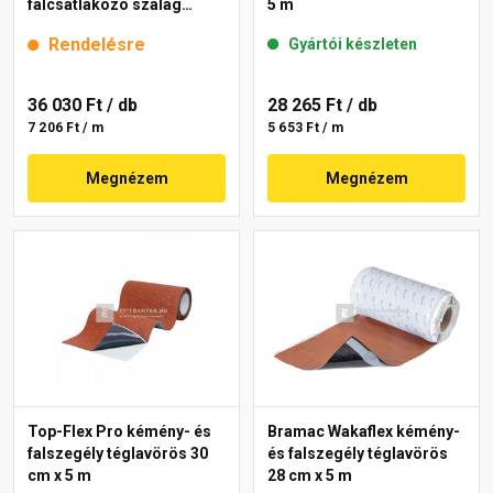
falcsatlakozó szalag
5 m
barna 5 m
Rendelésre
Gyártói készleten
36 030 Ft
/ db
28 265 Ft
/ db
7 206 Ft / m
5 653 Ft / m
Megnézem
Megnézem
Top-Flex Pro kémény- és
Bramac Wakaflex kémény-
falszegély téglavörös 30
és falszegély téglavörös
cm x 5 m
28 cm x 5 m