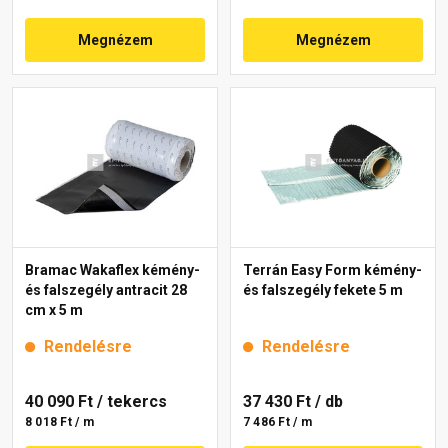
Megnézem
Megnézem
Bramac Wakaflex kémény-
Terrán Easy Form kémény-
és falszegély antracit 28
és falszegély fekete 5 m
cm x 5 m
Rendelésre
Rendelésre
40 090 Ft
/ tekercs
37 430 Ft
/ db
8 018 Ft / m
7 486 Ft / m