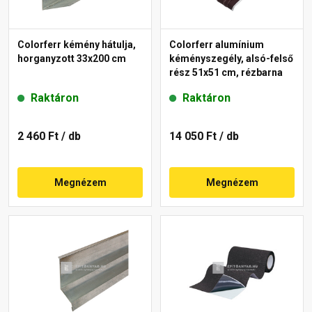
Colorferr kémény hátulja,
Colorferr alumínium
horganyzott 33x200 cm
kéményszegély, alsó-felső
rész 51x51 cm, rézbarna
Raktáron
Raktáron
2 460 Ft
/ db
14 050 Ft
/ db
Megnézem
Megnézem