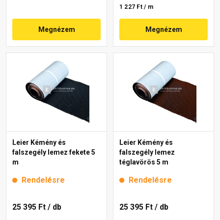
1 227 Ft / m
Megnézem
Megnézem
Leier Kémény és
Leier Kémény és
falszegély lemez fekete 5
falszegély lemez
m
téglavörös 5 m
Rendelésre
Rendelésre
25 395 Ft
/ db
25 395 Ft
/ db