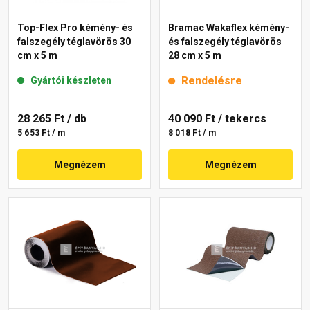
Top-Flex Pro kémény- és
Bramac Wakaflex kémény-
falszegély téglavörös 30
és falszegély téglavörös
cm x 5 m
28 cm x 5 m
Rendelésre
Gyártói készleten
28 265 Ft
/ db
40 090 Ft
/ tekercs
5 653 Ft / m
8 018 Ft / m
Megnézem
Megnézem