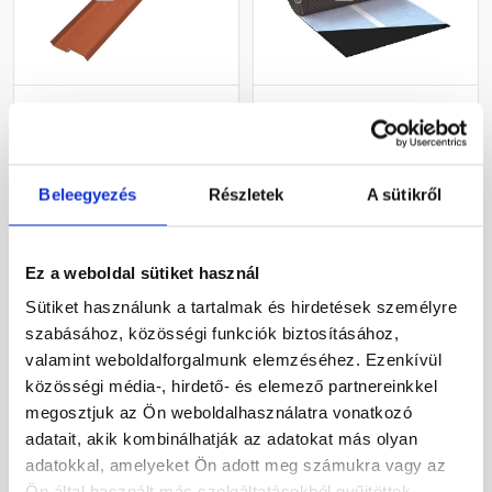
Bramac Wakaflex
Tekercses kéményszegély
szegélylemez
barna 30 cm x 5 m
beütődűbellel 2,4 m
Rendelésre
Rendelésre
Beleegyezés
Részletek
A sütikről
6 415 Ft
/ db
18 230 Ft
/ tekercs
Ez a weboldal sütiket használ
1 283 Ft / m
3 646 Ft / m
Sütiket használunk a tartalmak és hirdetések személyre
Megnézem
Megnézem
szabásához, közösségi funkciók biztosításához,
valamint weboldalforgalmunk elemzéséhez. Ezenkívül
közösségi média-, hirdető- és elemező partnereinkkel
megosztjuk az Ön weboldalhasználatra vonatkozó
adatait, akik kombinálhatják az adatokat más olyan
adatokkal, amelyeket Ön adott meg számukra vagy az
Ön által használt más szolgáltatásokból gyűjtöttek.