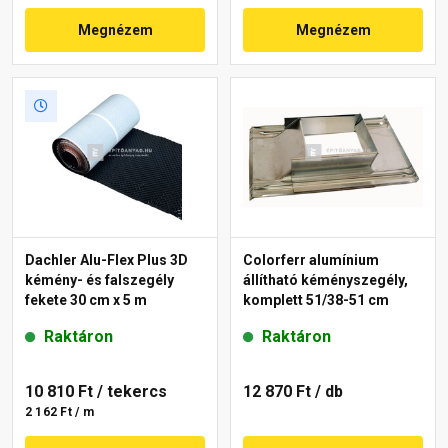
Megnézem
Megnézem
Dachler Alu-Flex Plus 3D
Colorferr alumínium
kémény- és falszegély
állítható kéményszegély,
fekete 30 cm x 5 m
komplett 51/38-51 cm
Raktáron
Raktáron
10 810 Ft
/ tekercs
12 870 Ft
/ db
2 162 Ft / m