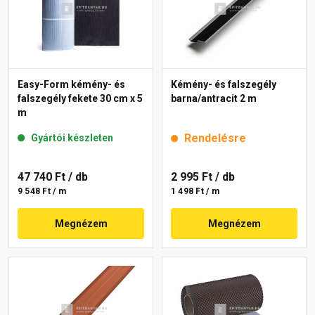
Easy-Form kémény- és
Kémény- és falszegély
falszegély fekete 30 cm x 5
barna/antracit 2 m
m
Rendelésre
Gyártói készleten
47 740 Ft
/ db
2 995 Ft
/ db
9 548 Ft / m
1 498 Ft / m
Megnézem
Megnézem