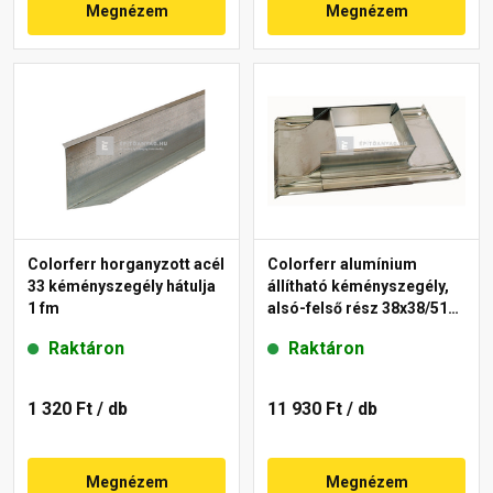
Megnézem
Megnézem
Colorferr horganyzott acél
Colorferr alumínium
33 kéményszegély hátulja
állítható kéményszegély,
1 fm
alsó-felső rész 38x38/51
cm
Raktáron
Raktáron
1 320 Ft
/ db
11 930 Ft
/ db
Megnézem
Megnézem