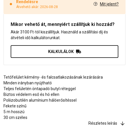
Rendelésre
Mit jelent?
Átvehető akár: 2026-08-28
Mikor vehető át, mennyiért szállítjuk ki hozzád?
Akár 3100 Ft-tól kiszállítjuk. Használd a szállítási díj és
átvételi idő kalkulátorunkat.
KALKULÁLOK
Tetőfelület kémény- és falcsatlakozásának lezárására
Minden irányban nyújtható
Teljes felületén öntapadó butyl réteggel
Biztos védelem eső és hó ellen
Poliizobutilén alumínium hálóerősítéssel
Fekete színű
5 m hosszú
30 cm széles
Részletes leírás