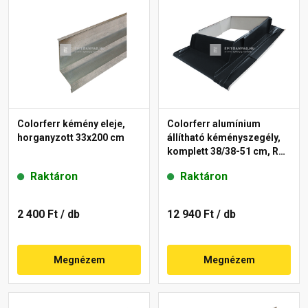
Colorferr kémény eleje,
Colorferr alumínium
horganyzott 33x200 cm
állítható kéményszegély,
komplett 38/38-51 cm, RAL
7016 antracit
Raktáron
Raktáron
2 400 Ft
/ db
12 940 Ft
/ db
Megnézem
Megnézem