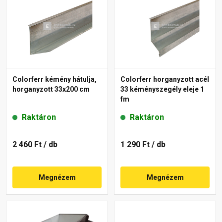
Colorferr kémény hátulja,
Colorferr horganyzott acél
horganyzott 33x200 cm
33 kéményszegély eleje 1
fm
Raktáron
Raktáron
2 460 Ft
/ db
1 290 Ft
/ db
Megnézem
Megnézem