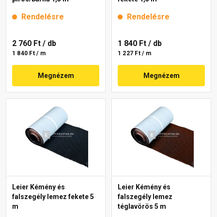
Rendelésre
Rendelésre
2 760 Ft
/ db
1 840 Ft
/ db
1 840 Ft / m
1 227 Ft / m
Megnézem
Megnézem
Leier Kémény és
Leier Kémény és
falszegély lemez fekete 5
falszegély lemez
m
téglavörös 5 m