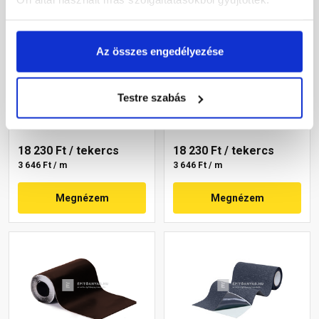
Az összes engedélyezése
Tekercses kéményszegély
Tekercses kéményszegély
téglavörös 30 cm x 5 m
antracit 30 cm x 5 m
Testre szabás
Rendelésre
Rendelésre
18 230 Ft
/ tekercs
18 230 Ft
/ tekercs
3 646 Ft / m
3 646 Ft / m
Megnézem
Megnézem