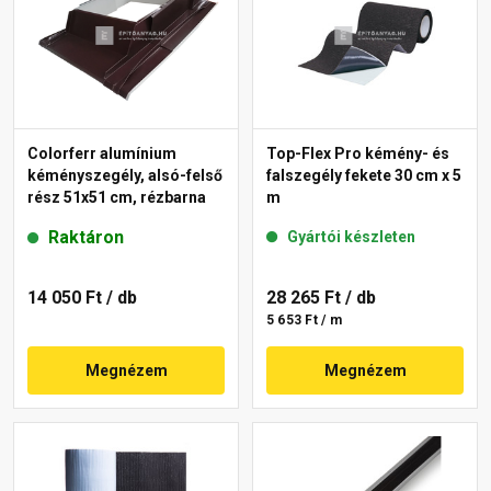
Colorferr alumínium
Top-Flex Pro kémény- és
kéményszegély, alsó-felső
falszegély fekete 30 cm x 5
rész 51x51 cm, rézbarna
m
Raktáron
Gyártói készleten
14 050 Ft
/ db
28 265 Ft
/ db
5 653 Ft / m
Megnézem
Megnézem