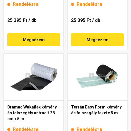
Rendelésre
Rendelésre
25 395 Ft
/ db
25 395 Ft
/ db
Megnézem
Megnézem
Bramac Wakaflex kémény-
Terrán Easy Form kémény-
és falszegély antracit 28
és falszegély fekete 5 m
cm x 5 m
Rendelésre
Rendelésre