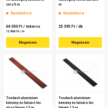
cm x 5 m
m
Rendelésre
Rendelésre
64 030 Ft
/ tekercs
25 395 Ft
/ db
12 806 Ft / m
Megnézem
Megnézem
Tondach alumínium
Tondach alumínium
kémény és falzáró léc
kémény és falzáró léc
piros/barna 1,5 m
fekete 1,5 m