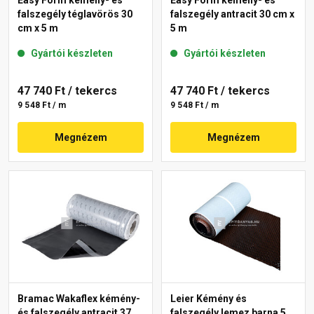
falszegély téglavörös 30
falszegély antracit 30 cm x
cm x 5 m
5 m
Gyártói készleten
Gyártói készleten
47 740 Ft
/ tekercs
47 740 Ft
/ tekercs
9 548 Ft / m
9 548 Ft / m
Megnézem
Megnézem
Bramac Wakaflex kémény-
Leier Kémény és
és falszegély antracit 37
falszegély lemez barna 5