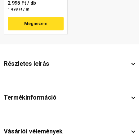
2 995 Ft
/ db
1 498 Ft / m
Megnézem
Részletes leírás
Termékinformáció
Vásárlói vélemények