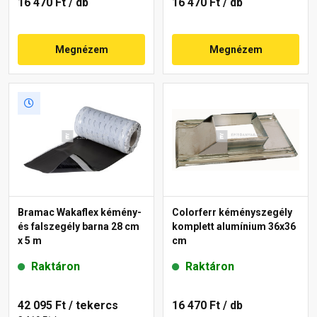
16 470 Ft
/ db
16 470 Ft
/ db
Megnézem
Megnézem
Bramac Wakaflex kémény-
Colorferr kéményszegély
és falszegély barna 28 cm
komplett alumínium 36x36
x 5 m
cm
Raktáron
Raktáron
42 095 Ft
/ tekercs
16 470 Ft
/ db