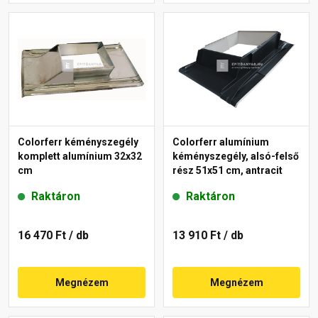
Colorferr kéményszegély
Colorferr alumínium
komplett alumínium 32x32
kéményszegély, alsó-felső
cm
rész 51x51 cm, antracit
Raktáron
Raktáron
16 470 Ft
/ db
13 910 Ft
/ db
Megnézem
Megnézem