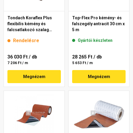
Tondach Koraflex Plus
Top-Flex Pro kémény- és
flexibilis kémény és
falszegély antracit 30 cm x
falcsatlakozó szalag
5 m
barna 5 m
Rendelésre
Gyártói készleten
36 030 Ft
/ db
28 265 Ft
/ db
7 206 Ft / m
5 653 Ft / m
Megnézem
Megnézem