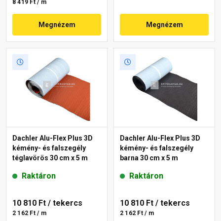
8 419 Ft / m
Megnézem
Megnézem
Dachler Alu-Flex Plus 3D
Dachler Alu-Flex Plus 3D
kémény- és falszegély
kémény- és falszegély
téglavörös 30 cm x 5 m
barna 30 cm x 5 m
Raktáron
Raktáron
10 810 Ft
/ tekercs
10 810 Ft
/ tekercs
2 162 Ft / m
2 162 Ft / m