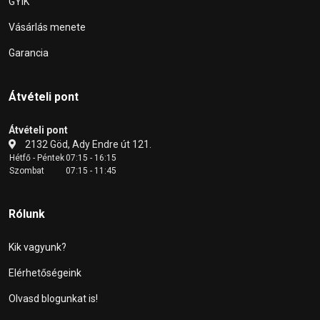
GYIK
Vásárlás menete
Garancia
Átvételi pont
Átvételi pont
2132 Göd, Ady Endre út 121.
Hétfő - Péntek
07:15 - 16:15
Szombat
07:15 - 11:45
Rólunk
Kik vagyunk?
Elérhetőségeink
Olvasd blogunkat is!