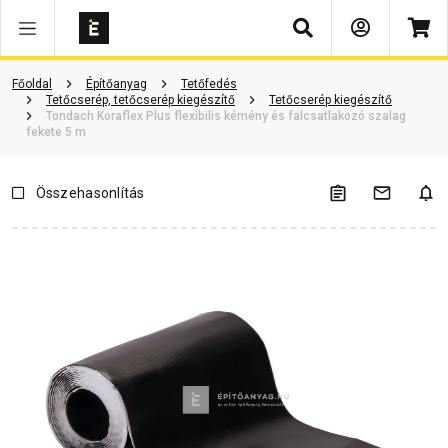
Keresés
Vásárlói vélemények
Kérdések és válaszok
Kapcsolódó cikkek
Főoldal
Építőanyag
Tetőfedés
Tetőcserép, tetőcserép kiegészítő
Tetőcserép kiegészítő
Tondach Koraflex Plus flexibilis kémény és falcsatlakozó szalag
fekete 5 m
Összehasonlítás