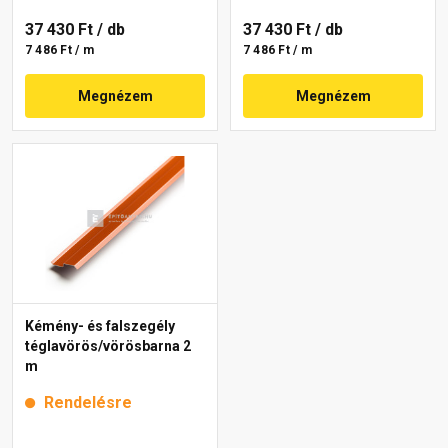
37 430 Ft
/ db
37 430 Ft
/ db
7 486 Ft / m
7 486 Ft / m
Megnézem
Megnézem
Kémény- és falszegély
téglavörös/vörösbarna 2
m
Rendelésre