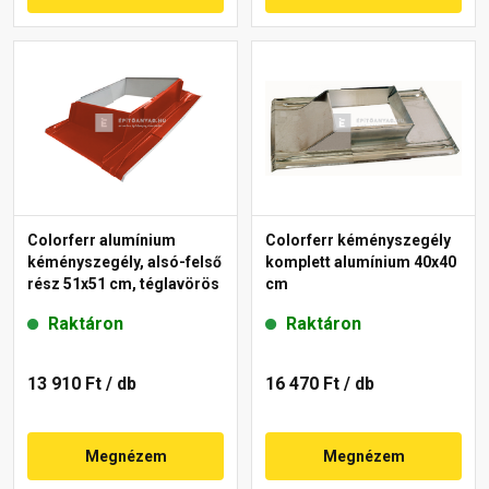
Colorferr alumínium
Colorferr kéményszegély
kéményszegély, alsó-felső
komplett alumínium 40x40
rész 51x51 cm, téglavörös
cm
Raktáron
Raktáron
13 910 Ft
/ db
16 470 Ft
/ db
Megnézem
Megnézem