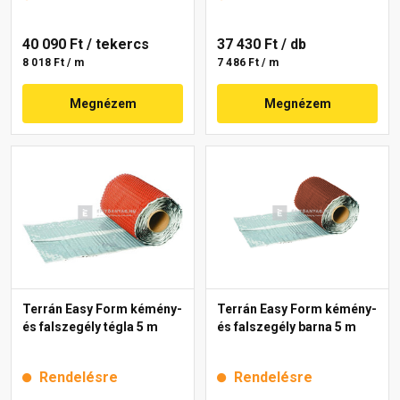
40 090 Ft
/ tekercs
37 430 Ft
/ db
8 018 Ft / m
7 486 Ft / m
Megnézem
Megnézem
Terrán Easy Form kémény-
Terrán Easy Form kémény-
és falszegély tégla 5 m
és falszegély barna 5 m
Rendelésre
Rendelésre