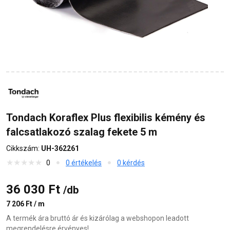
Tondach Koraflex Plus flexibilis kémény és
falcsatlakozó szalag fekete 5 m
Cikkszám:
UH-362261
0
0 értékelés
0 kérdés
36 030 Ft
/db
7 206 Ft / m
A termék ára bruttó ár és kizárólag a webshopon leadott
megrendelésre érvényes!