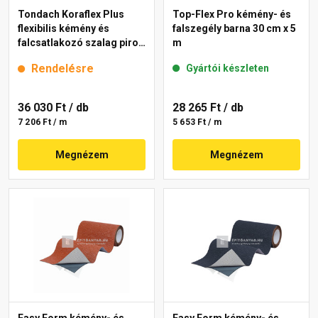
Tondach Koraflex Plus
Top-Flex Pro kémény- és
flexibilis kémény és
falszegély barna 30 cm x 5
falcsatlakozó szalag piros
m
5 m
Rendelésre
Gyártói készleten
36 030 Ft
/ db
28 265 Ft
/ db
7 206 Ft / m
5 653 Ft / m
Megnézem
Megnézem
Easy Form kémény- és
Easy Form kémény- és