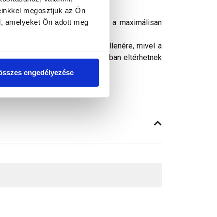
einkkel megosztjuk az Ön
l, amelyeket Ön adott meg
ületén öntapadó butyl felülettel a maximálisan
ósághű megjelenítését. Ennek ellenére, mivel a
peken látható színek árnyalataikban eltérhetnek
összes engedélyezése