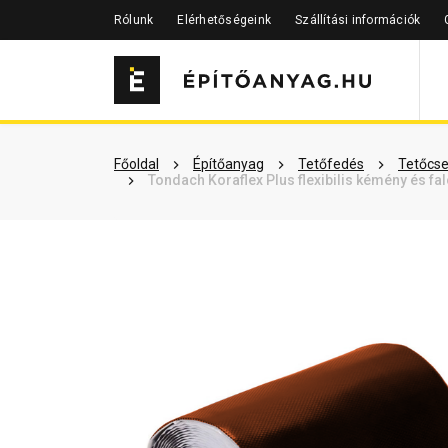
Rólunk
Elérhetőségeink
Szállítási információk
Szükséged lehet rá
Részletes 
Főoldal
Építőanyag
Tetőfedés
Tetőcse
Tondach Koraflex Plus flexibilis kémény és fa