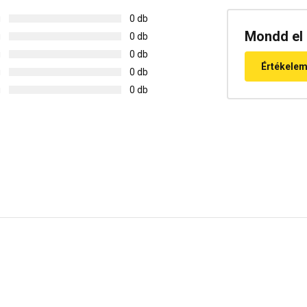
g
0 db
Mondd el 
g
0 db
g
0 db
Értékele
g
0 db
g
0 db