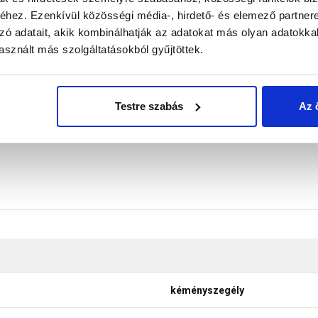
hez. Ezenkívül közösségi média-, hirdető- és elemező partner
zó adatait, akik kombinálhatják az adatokat más olyan adatokka
 poliizobutilén szalag, alumínium hálóerősítéssel, teljes fel
sznált más szolgáltatásokból gyűjtöttek.
yors kialakításához.
don biztosítani a termékeink színének a lehető leginkább val
nek a legtöbb esetben nem tükrözik 100%-ban a valóságot, a ké
Testre szabás
Az 
kéményszegély