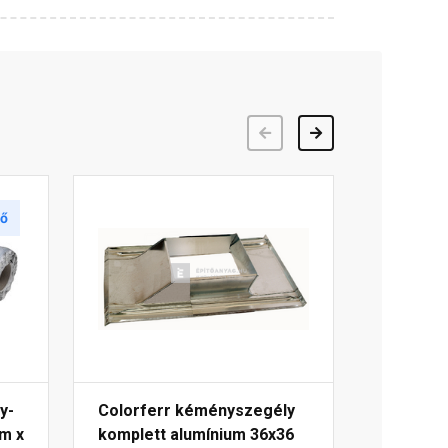
Előző
Következő
tő
y-
Colorferr kéményszegély
cm x
komplett alumínium 36x36