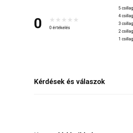
5 csilla
4 csilla
0
3 csilla
0 értékelés
2 csilla
1 csilla
Kérdések és válaszok