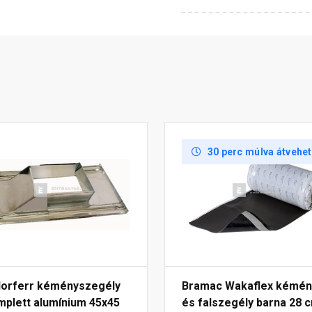
30 perc múlva átvehe
lorferr kéményszegély
Bramac Wakaflex kémén
mplett alumínium 45x45
és falszegély barna 28 