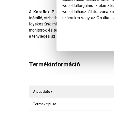
weboldalforgalmunk elemzésé
weboldalhasználatra vonatko
A
Koraflex Plus
egy minden irányban nyújtható
számukra vagy az Ön által ha
időtálló, vízhatlan csatlakozások egyszerű és g
Igyekeztünk minden technikailag lehetséges mó
monitorok és telefonok kijelzőin megjelenő szí
a tényleges színektől.
Termékinformáció
Alapadatok
Termék típusa