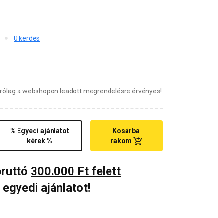
0 kérdés
zárólag a webshopon leadott megrendelésre érvényes!
% Egyedi ajánlatot
Kosárba
kérek %
rakom
bruttó
300.000 Ft felett
 egyedi ajánlatot!