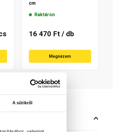
cm
Raktáron
rcs
16 470 Ft
/ db
Megnézem
A sütikről
tosításához, valamint