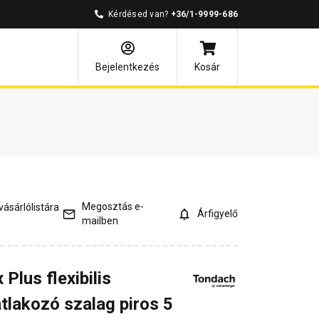
Kérdésed van?
+36/1-9999-686
és válaszok
Kapcsolódó cikkek
Bejelentkezés
Kosár
Megosztás e-
ásárlólistára
Árfigyelő
mailben
Plus flexibilis
tlakozó szalag piros 5