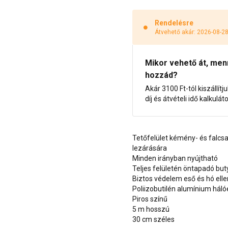
Rendelésre
Átvehető akár: 2026-08-2
Mikor vehető át, menny
hozzád?
Akár 3100 Ft-tól kiszállítj
díj és átvételi idő kalkulát
Tetőfelület kémény- és falcs
lezárására
Minden irányban nyújtható
Teljes felületén öntapadó but
Biztos védelem eső és hó elle
Poliizobutilén alumínium háló
Piros színű
5 m hosszú
30 cm széles