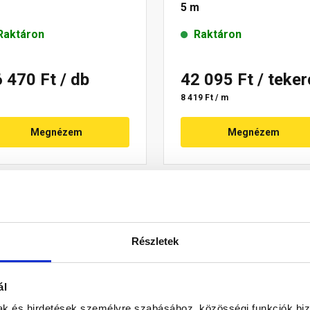
5 m
Raktáron
Raktáron
6 470 Ft
/ db
42 095 Ft
/ teke
8 419 Ft / m
Megnézem
Megnézem
Részletek
ál
mak és hirdetések személyre szabásához, közösségi funkciók biz