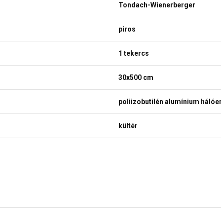
Tondach-Wienerberger
piros
1 tekercs
30x500 cm
poliizobutilén alumínium hálóe
kültér