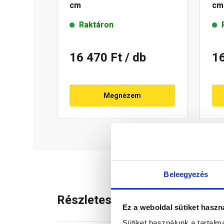
cm
cm
Raktáron
16 470 Ft
/ db
1
Megnézem
Beleegyezés
Részletes leírás
Ez a weboldal sütiket haszn
Sütiket használunk a tartal