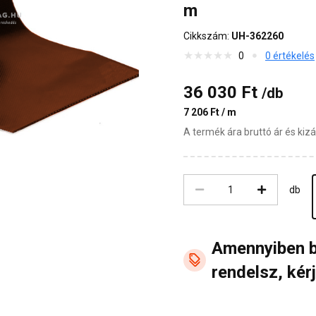
m
Cikkszám:
UH-362260
0
0 értékelés
36 030 Ft
/db
7 206 Ft / m
A termék ára bruttó ár és ki
db
Amennyiben 
rendelsz, kérj