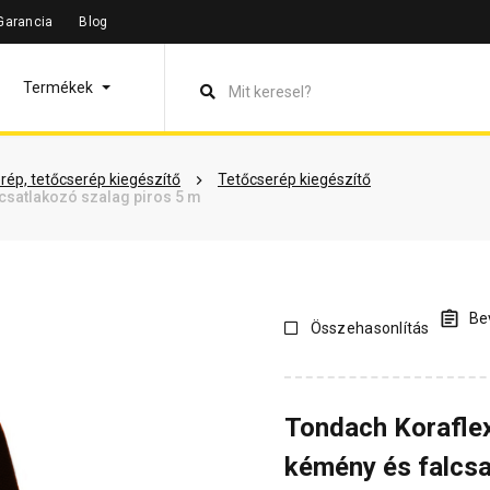
Garancia
Blog
leírás
Termékinformáció
Vásárlói vélemények
Kérdések 
Termékek
rép, tetőcserép kiegészítő
Tetőcserép kiegészítő
lcsatlakozó szalag piros 5 m
Bev
Összehasonlítás
Tondach Koraflex 
kémény és falcsa