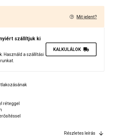
Mit jelent?
8
iért szállítjuk ki
KALKULÁLOK
uk. Használd a szállítási
orunkat.
atlakozásának
yl réteggel
n
erősítéssel
Részletes leírás