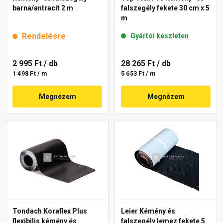
barna/antracit 2 m
falszegély fekete 30 cm x 5
m
Rendelésre
Gyártói készleten
2 995 Ft
/ db
28 265 Ft
/ db
1 498 Ft / m
5 653 Ft / m
Megnézem
Megnézem
Tondach Koraflex Plus
Leier Kémény és
flexibilis kémény és
falszegély lemez fekete 5