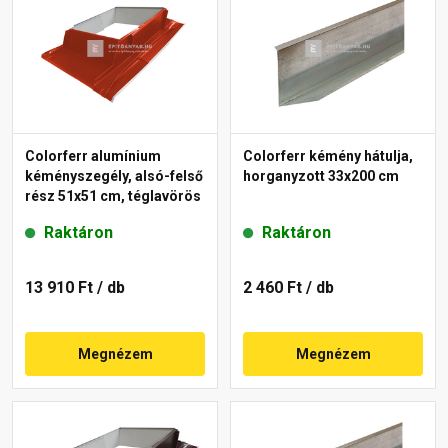
Colorferr alumínium
Colorferr kémény hátulja,
kéményszegély, alsó-felső
horganyzott 33x200 cm
rész 51x51 cm, téglavörös
Raktáron
Raktáron
13 910 Ft
/ db
2 460 Ft
/ db
Megnézem
Megnézem