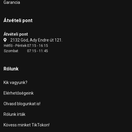
Garancia
Átvételi pont
Átvételi pont
2132 Göd, Ady Endre út 121.
Hétfő - Péntek
07:15 - 16:15
Szombat
07:15 - 11:45
Rólunk
Kik vagyunk?
Elérhetőségeink
Olvasd blogunkat is!
Rólunk írták
Kövess minket TikTokon!