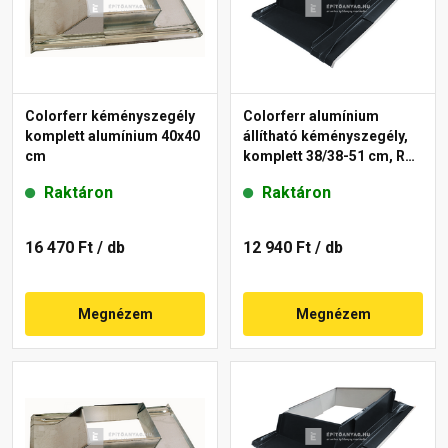
Colorferr kéményszegély
Colorferr alumínium
komplett alumínium 40x40
állítható kéményszegély,
cm
komplett 38/38-51 cm, RAL
7016 antracit
Raktáron
Raktáron
16 470 Ft
/ db
12 940 Ft
/ db
Megnézem
Megnézem