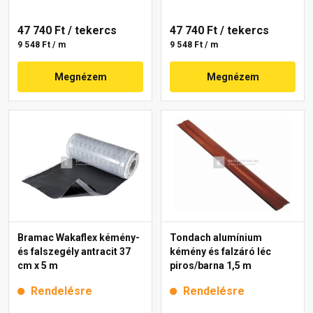
47 740 Ft
/ tekercs
47 740 Ft
/ tekercs
9 548 Ft / m
9 548 Ft / m
Megnézem
Megnézem
Bramac Wakaflex kémény-
Tondach alumínium
és falszegély antracit 37
kémény és falzáró léc
cm x 5 m
piros/barna 1,5 m
Rendelésre
Rendelésre