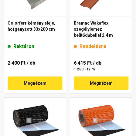
Colorferr kémény eleje,
Bramac Wakaflex
horganyzott 33x200 cm
szegélylemez
beütődűbellel 2,4 m
Raktáron
Rendelésre
2 400 Ft
/ db
6 415 Ft
/ db
1 283 Ft / m
Megnézem
Megnézem