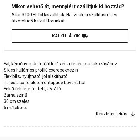
Mikor vehető át, mennyiért szállítjuk ki hozzád?
Akár 3100 Ft-tól kiszállítjuk. Használd a szállítási díj és
átvételi idő kalkulátorunkat.
KALKULÁLOK
Fal, kémény, más tetőáttörés és a fedés csatlakozásához
Sík és hullámos profilú cserepekhez is
Flexibilis, nyújtható, jól alakítható
Teljes alsó felületén öntapadó bevonattal
Felső felülete festett, UV-álló
Barna színű
30 cm széles
5 m/tekercs
Részletes leírás