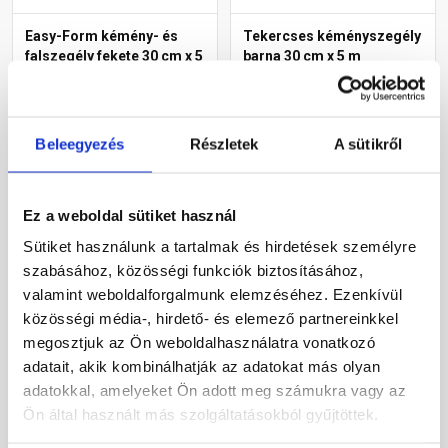
Easy-Form kémény- és
Tekercses kéményszegély
falszegély fekete 30 cm x 5
barna 30 cm x 5 m
m
Rendelésre
Gyártói készleten
Beleegyezés
Részletek
A sütikről
47 740 Ft
/ db
18 230 Ft
/ tekercs
9 548 Ft / m
3 646 Ft / m
Ez a weboldal sütiket használ
Megnézem
Megnézem
Sütiket használunk a tartalmak és hirdetések személyre
szabásához, közösségi funkciók biztosításához,
valamint weboldalforgalmunk elemzéséhez. Ezenkívül
közösségi média-, hirdető- és elemező partnereinkkel
megosztjuk az Ön weboldalhasználatra vonatkozó
adatait, akik kombinálhatják az adatokat más olyan
adatokkal, amelyeket Ön adott meg számukra vagy az
Ön által használt más szolgáltatásokból gyűjtöttek.