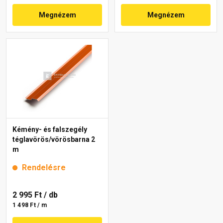
Megnézem
Megnézem
Kémény- és falszegély
téglavörös/vörösbarna 2
m
Rendelésre
2 995 Ft
/ db
1 498 Ft / m