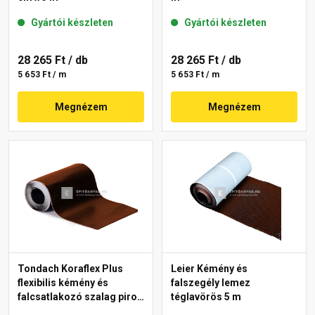
Gyártói készleten
Gyártói készleten
28 265 Ft
/ db
28 265 Ft
/ db
5 653 Ft / m
5 653 Ft / m
Megnézem
Megnézem
Tondach Koraflex Plus
Leier Kémény és
flexibilis kémény és
falszegély lemez
falcsatlakozó szalag piros
téglavörös 5 m
5 m