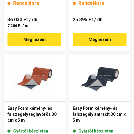
Rendelésre
Rendelésre
36 030 Ft
/ db
25 395 Ft
/ db
7 206 Ft / m
Megnézem
Megnézem
Easy Form kémény- és
Easy Form kémény- és
falszegély téglavörös 30
falszegély antracit 30 cm x
cm x 5 m
5 m
Gyártói készleten
Gyártói készleten