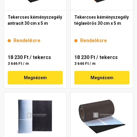
Tekercses kéményszegély
Tekercses kéményszegély
antracit 30 cm x 5 m
téglavörös 30 cm x 5 m
Rendelésre
Rendelésre
18 230 Ft
/ tekercs
18 230 Ft
/ tekercs
3 646 Ft / m
3 646 Ft / m
Megnézem
Megnézem