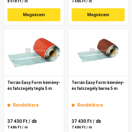
8 018 Ft / m
7 486 Ft / m
Megnézem
Megnézem
Terrán Easy Form kémény-
Terrán Easy Form kémény-
és falszegély tégla 5 m
és falszegély barna 5 m
Rendelésre
Rendelésre
37 430 Ft
/ db
37 430 Ft
/ db
7 486 Ft / m
7 486 Ft / m