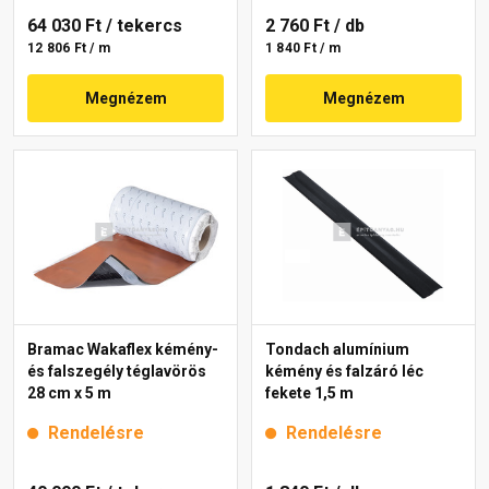
64 030 Ft
/ tekercs
2 760 Ft
/ db
12 806 Ft / m
1 840 Ft / m
Megnézem
Megnézem
Bramac Wakaflex kémény-
Tondach alumínium
és falszegély téglavörös
kémény és falzáró léc
28 cm x 5 m
fekete 1,5 m
Rendelésre
Rendelésre