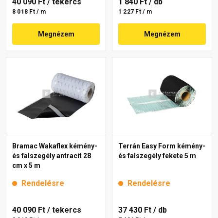
40 090 Ft
/ tekercs
1 840 Ft
/ db
8 018 Ft / m
1 227 Ft / m
Megnézem
Megnézem
Bramac Wakaflex kémény-
Terrán Easy Form kémény-
és falszegély antracit 28
és falszegély fekete 5 m
cm x 5 m
Rendelésre
Rendelésre
40 090 Ft
/ tekercs
37 430 Ft
/ db