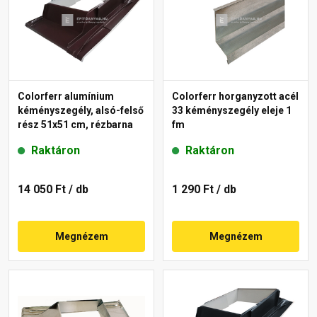
Colorferr alumínium
Colorferr horganyzott acél
kéményszegély, alsó-felső
33 kéményszegély eleje 1
rész 51x51 cm, rézbarna
fm
Raktáron
Raktáron
14 050 Ft
/ db
1 290 Ft
/ db
Megnézem
Megnézem