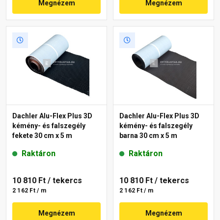
Megnézem
Megnézem
Dachler Alu-Flex Plus 3D
Dachler Alu-Flex Plus 3D
kémény- és falszegély
kémény- és falszegély
fekete 30 cm x 5 m
barna 30 cm x 5 m
Raktáron
Raktáron
10 810 Ft
/ tekercs
10 810 Ft
/ tekercs
2 162 Ft / m
2 162 Ft / m
Megnézem
Megnézem