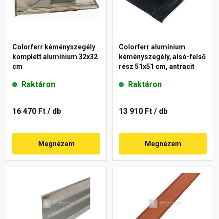
Colorferr kéményszegély
Colorferr alumínium
komplett alumínium 32x32
kéményszegély, alsó-felső
cm
rész 51x51 cm, antracit
Raktáron
Raktáron
16 470 Ft
/ db
13 910 Ft
/ db
Megnézem
Megnézem