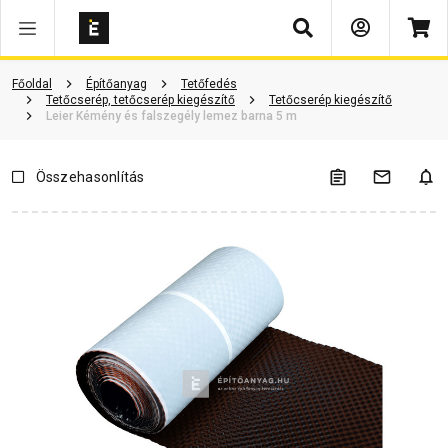
Keresés
Vásárlói vélemények
Kérdések és válaszok
Kapcsolódó cikkek
Főoldal
Építőanyag
Tetőfedés
Tetőcserép, tetőcserép kiegészítő
Tetőcserép kiegészítő
Leier Kémény és falszegély lemez barna 5 m
Összehasonlítás