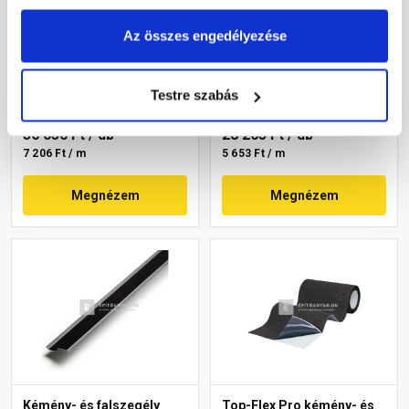
Tondach Koraflex Plus
Top-Flex Pro kémény- és
flexibilis kémény és
falszegély antracit 30 cm x
Az összes engedélyezése
falcsatlakozó szalag
5 m
barna 5 m
Rendelésre
Gyártói készleten
Testre szabás
36 030 Ft
/ db
28 265 Ft
/ db
7 206 Ft / m
5 653 Ft / m
Megnézem
Megnézem
Kémény- és falszegély
Top-Flex Pro kémény- és