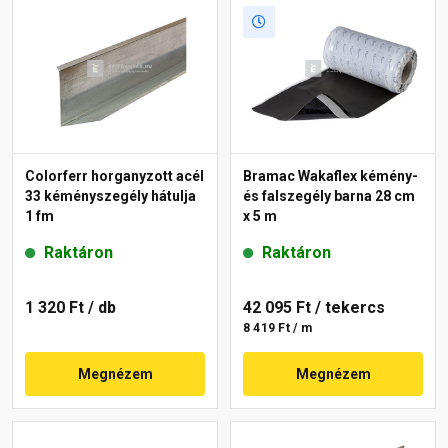
Colorferr horganyzott acél
Bramac Wakaflex kémény-
33 kéményszegély hátulja
és falszegély barna 28 cm
1 fm
x 5 m
Raktáron
Raktáron
1 320 Ft
/ db
42 095 Ft
/ tekercs
8 419 Ft / m
Megnézem
Megnézem