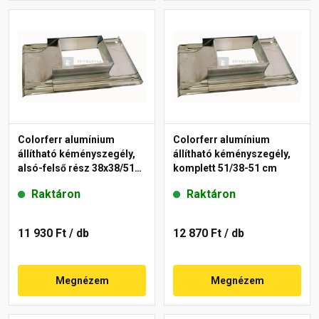
Colorferr alumínium
Colorferr alumínium
állítható kéményszegély,
állítható kéményszegély,
alsó-felső rész 38x38/51
komplett 51/38-51 cm
cm
Raktáron
Raktáron
11 930 Ft
/ db
12 870 Ft
/ db
Megnézem
Megnézem