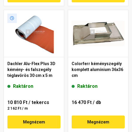
Dachler Alu-Flex Plus 3D
Colorferr kéményszegély
kémény- és falszegély
komplett alumínium 36x36
téglavörös 30 cm x 5 m
cm
Raktáron
Raktáron
10 810 Ft
/ tekercs
16 470 Ft
/ db
2 162 Ft / m
Megnézem
Megnézem