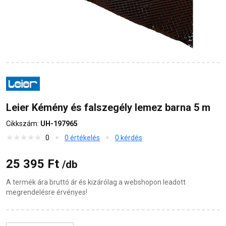
Leier Kémény és falszegély lemez barna 5 m
Cikkszám:
UH-197965
0
0 értékelés
0 kérdés
25 395 Ft
/db
A termék ára bruttó ár és kizárólag a webshopon leadott
megrendelésre érvényes!