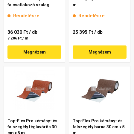
falcsatlakozó szalag
m
fekete 5 m
Rendelésre
Rendelésre
36 030 Ft
/ db
25 395 Ft
/ db
7 206 Ft / m
Megnézem
Megnézem
Top-Flex Pro kémény- és
Top-Flex Pro kémény- és
falszegély téglavörös 30
falszegély barna 30 cm x 5
cm x 5 m
m