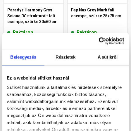
Paradyz Harmony Grys
Fap Nux Grey Mark fali
Sciana "A" strukturált fali
csempe, szürke 25x75 cm
csempe, szürke 30x60 cm
Raktáron
Raktáron
Megnézem
Megnézem
Beleegyezés
Részletek
A sütikről
Ez a weboldal sütiket használ
Sütiket használunk a tartalmak és hirdetések személyre
szabásához, közösségi funkciók biztosításához,
valamint weboldalforgalmunk elemzéséhez. Ezenkívül
közösségi média-, hirdető- és elemező partnereinkkel
megosztjuk az Ön weboldalhasználatra vonatkozó
Fap Maku Light fali
Fap Color Line Rope Perla
adatait, akik kombinálhatják az adatokat más olyan
csempe, szürke 25x75 cm
fali csempe, világosszürke
adatokkal, amelyeket Ön adott meg számukra vagy az
25x75 cm