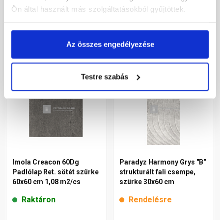
Ön által használt más szolgáltatásokból gyűjtöttek.
Raktáron
Raktáron
Az összes engedélyezése
Megnézem
Megnézem
Testre szabás
Imola Creacon 60Dg
Paradyz Harmony Grys "B"
Padlólap Ret. sötét szürke
strukturált fali csempe,
60x60 cm 1,08 m2/cs
szürke 30x60 cm
Raktáron
Rendelésre