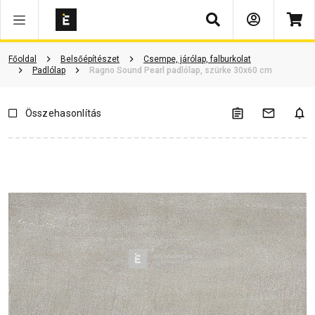
Keresés
Vásárlói vélemények
Kérdések és válaszok
Kapcsolódó cikkek
Főoldal
Belsőépítészet
Csempe, járólap, falburkolat
Padlólap
Ragno Sound Pearl padlólap, szürke 30x60 cm
Összehasonlítás