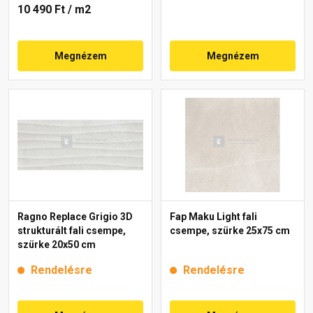
10 490 Ft
/ m2
Megnézem
Megnézem
Ragno Replace Grigio 3D
Fap Maku Light fali
strukturált fali csempe,
csempe, szürke 25x75 cm
szürke 20x50 cm
Rendelésre
Rendelésre