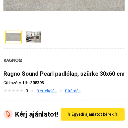
Ragno Sound Pearl padlólap, szürke 30x60 cm
Cikkszám:
UH-308395
0
0 értékelés
0 kérdés
Kérj ajánlatot!
% Egyedi ajánlatot kérek %