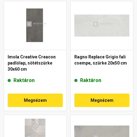
Imola Creative Creacon
Ragno Replace Grigio fali
padlólap, sötétszürke
csempe, szürke 20x50 cm
30x60 cm
Raktáron
Raktáron
Megnézem
Megnézem