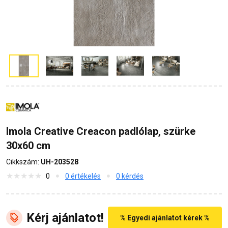
Imola Creative Creacon padlólap, szürke
30x60 cm
Cikkszám:
UH-203528
0
0 értékelés
0 kérdés
Kérj ajánlatot!
% Egyedi ajánlatot kérek %