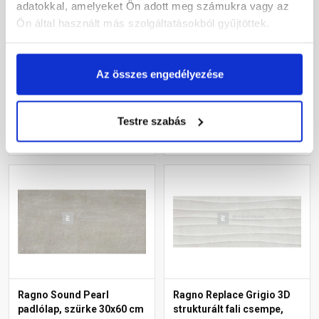
Padlólap Ret. sötét szürke
csempe, szürke 25x75 cm
adatokkal, amelyeket Ön adott meg számukra vagy az
60x60 cm 1,08 m2/cs
Ön által használt más szolgáltatásokból gyűjtöttek.
Raktáron
Raktáron
Az összes engedélyezése
10 490 Ft
/ m2
Testre szabás
Megnézem
Megnézem
Ragno Sound Pearl
Ragno Replace Grigio 3D
padlólap, szürke 30x60 cm
strukturált fali csempe,