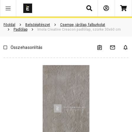
Keresés
Vásárlói vélemények
Kérdések és válaszok
Kapcsolódó cikkek
Főoldal
Belsőépítészet
Csempe, járólap, falburkolat
Padlólap
Imola Creative Creacon padlólap, szürke 30x60 cm
Összehasonlítás