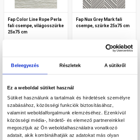
Fap Color Line Rope Perla
Fap Nux Grey Mark fali
fali csempe, világosszürke
csempe, szürke 25x75 cm
25x75 cm
Raktáron
Raktáron
Megnézem
Megnézem
Beleegyezés
Részletek
A sütikről
Ez a weboldal sütiket használ
Sütiket használunk a tartalmak és hirdetések személyre
szabásához, közösségi funkciók biztosításához,
valamint weboldalforgalmunk elemzéséhez. Ezenkívül
közösségi média-, hirdető- és elemező partnereinkkel
megosztjuk az Ön weboldalhasználatra vonatkozó
adatait, akik kombinálhatják az adatokat más olyan
Imola Creacon 60Dg
Fap Maku Light fali