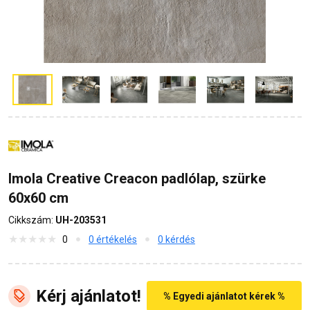
Imola Creative Creacon padlólap, szürke
60x60 cm
Cikkszám:
UH-203531
0
0 értékelés
0 kérdés
Kérj ajánlatot!
% Egyedi ajánlatot kérek %