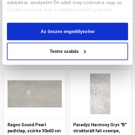
Padlólap Ret. sötét szürke
csempe, szürke 25x75 cm
adatokkal, amelyeket Ön adott meg számukra vagy az
60x60 cm 1,08 m2/cs
Ön által használt más szolgáltatásokból gyűjtöttek.
Raktáron
Raktáron
Az összes engedélyezése
10 490 Ft
/ m2
Testre szabás
Megnézem
Megnézem
Ragno Sound Pearl
Paradyz Harmony Grys "B"
padlólap, szürke 30x60 cm
strukturált fali csempe,