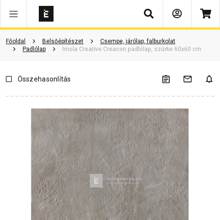
Keresés
Vásárlói vélemények
Kérdések és válaszok
Kapcsolódó cikkek
Főoldal
Belsőépítészet
Csempe, járólap, falburkolat
Padlólap
Imola Creative Creacon padlólap, szürke 60x60 cm
Összehasonlítás