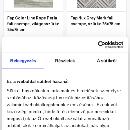
Fap Color Line Rope Perla
Fap Nux Grey Mark fali
fali csempe, világosszürke
csempe, szürke 25x75 cm
25x75 cm
Raktáron
Raktáron
Megnézem
Megnézem
Beleegyezés
Részletek
A sütikről
Ez a weboldal sütiket használ
Sütiket használunk a tartalmak és hirdetések személyre
szabásához, közösségi funkciók biztosításához,
valamint weboldalforgalmunk elemzéséhez. Ezenkívül
közösségi média-, hirdető- és elemező partnereinkkel
megosztjuk az Ön weboldalhasználatra vonatkozó
adatait, akik kombinálhatják az adatokat más olyan
Imola Creacon 60Dg
Fap Maku Light fali