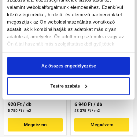
valamint weboldalforgalmunk elemzéséhez. Ezenkívül
közösségi média-, hirdető- és elemező partnereinkkel
megosztjuk az Ön weboldalhasználatra vonatkozó
adatait, akik kombinálhatják az adatokat más olyan
adatokkal, amelyeket Ön adott meg számukra vagy az
Ön által használt más szolgáltatásokból gyűjtöttek.
Leier Classic-Line
Leier Euroline
Az összes engedélyezése
finomszemcsés
finommosott burkolólap
burkolólap szürke
két élen kezelt softline
40x40x3,8 cm
Paris 40x40x3,8 cm
Testre szabás
Gyártói készleten
Gyártói készleten
920 Ft
/ db
6 940 Ft
/ db
5 750 Ft / m2
43 375 Ft / m2
Megnézem
Megnézem