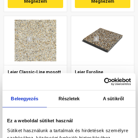
Megnézem
Megnézem
Leier Classic-Line mosott
Leier Euroline
gyöngykavicsos lap
finommosott burkolólap
50x50x3,8 cm
két élen kezelt softline
Prága 40x40x3,8 cm
Gyártói készleten
Gyártói készleten
Beleegyezés
Részletek
A sütikről
1 610 Ft
/ db
6 940 Ft
/ db
6 440 Ft / m2
43 375 Ft / m2
Ez a weboldal sütiket használ
Sütiket használunk a tartalmak és hirdetések személyre
Megnézem
Megnézem
szabásához, közösségi funkciók biztosításához,