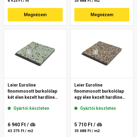
6 925 Ft / m
35 688 Ft / m2
Megnézem
Megnézem
Leier Euroline
Leier Euroline
finommosott burkolólap
finommosott burkolólap
két élen kezelt hardline
egy élen kezelt hardline
London 40x40x3,8 cm
Prága 40x40x3,8 cm
Gyártói készleten
Gyártói készleten
6 940 Ft
/ db
5 710 Ft
/ db
43 375 Ft / m2
35 688 Ft / m2