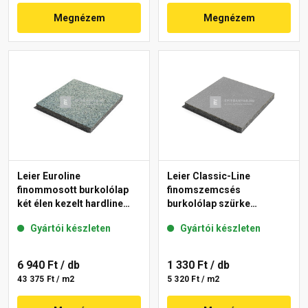
Megnézem
Megnézem
Leier Euroline
Leier Classic-Line
finommosott burkolólap
finomszemcsés
két élen kezelt hardline
burkolólap szürke
Berlin 40x40x3,8 cm
50x50x3,8 cm
Gyártói készleten
Gyártói készleten
6 940 Ft
/ db
1 330 Ft
/ db
43 375 Ft / m2
5 320 Ft / m2