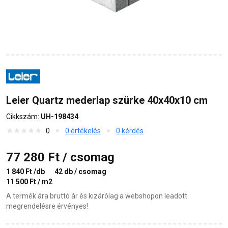
Leier Quartz mederlap szürke 40x40x10 cm
Cikkszám:
UH-198434
0
0 értékelés
0 kérdés
77 280 Ft / csomag
1 840 Ft /db
42 db / csomag
11 500 Ft / m2
A termék ára bruttó ár és kizárólag a webshopon leadott
megrendelésre érvényes!