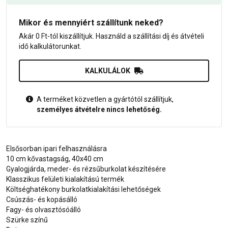
Mikor és mennyiért szállítunk neked?
Akár 0 Ft-tól kiszállítjuk. Használd a szállítási díj és átvételi
idő kalkulátorunkat.
KALKULÁLOK
A terméket közvetlen a gyártótól szállítjuk,
személyes átvételre nincs lehetőség.
Elsősorban ipari felhasználásra
10 cm kővastagság, 40x40 cm
Gyalogjárda, meder- és rézsűburkolat készítésére
Klasszikus felületi kialakítású termék
Költséghatékony burkolatkialakítási lehetőségek
Csúszás- és kopásálló
Fagy- és olvasztósóálló
Szürke színű