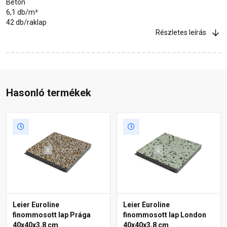
Beton
6,1 db/m²
42 db/raklap
Részletes leírás
Hasonló termékek
Leier Euroline
Leier Euroline
finommosott lap Prága
finommosott lap London
40x40x3,8 cm
40x40x3,8 cm