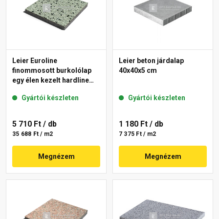
Leier Euroline
Leier beton járdalap
finommosott burkolólap
40x40x5 cm
egy élen kezelt hardline
London 40x40x3,8 cm
Gyártói készleten
Gyártói készleten
5 710 Ft
/ db
1 180 Ft
/ db
35 688 Ft / m2
7 375 Ft / m2
Megnézem
Megnézem