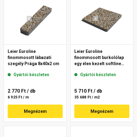
Leier Euroline
Leier Euroline
finommosott lábazati
finommosott burkolólap
szegély Prága 8x40x2 cm
egy élen kezelt softline
Prága 40x40x3,8 cm
Gyártói készleten
Gyártói készleten
2 770 Ft
/ db
5 710 Ft
/ db
6 925 Ft / m
35 688 Ft / m2
Megnézem
Megnézem