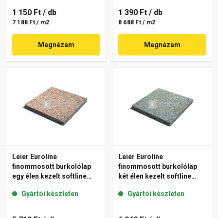
1 150 Ft
/ db
1 390 Ft
/ db
7 188 Ft / m2
8 688 Ft / m2
Megnézem
Megnézem
Leier Euroline
Leier Euroline
finommosott burkolólap
finommosott burkolólap
egy élen kezelt softline
két élen kezelt softline
Paris 40x40x3,8 cm
Berlin 40x40x3,8 cm
Gyártói készleten
Gyártói készleten