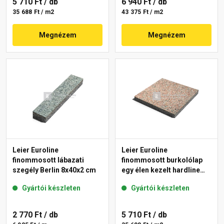
5 710 Ft
/ db
6 940 Ft
/ db
35 688 Ft / m2
43 375 Ft / m2
Megnézem
Megnézem
Leier Euroline
Leier Euroline
finommosott lábazati
finommosott burkolólap
szegély Berlin 8x40x2 cm
egy élen kezelt hardline
Paris 40x40x3,8 cm
Gyártói készleten
Gyártói készleten
2 770 Ft
/ db
5 710 Ft
/ db