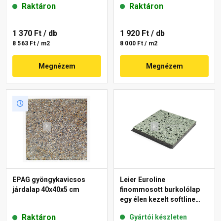
Raktáron
Raktáron
1 370 Ft
/ db
1 920 Ft
/ db
8 563 Ft / m2
8 000 Ft / m2
Megnézem
Megnézem
EPAG gyöngykavicsos
Leier Euroline
járdalap 40x40x5 cm
finommosott burkolólap
egy élen kezelt softline
London 40x40x3,8 cm
Raktáron
Gyártói készleten