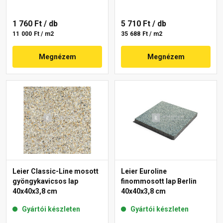
1 760 Ft
/ db
5 710 Ft
/ db
11 000 Ft / m2
35 688 Ft / m2
Megnézem
Megnézem
Leier Classic-Line mosott
Leier Euroline
gyöngykavicsos lap
finommosott lap Berlin
40x40x3,8 cm
40x40x3,8 cm
Gyártói készleten
Gyártói készleten