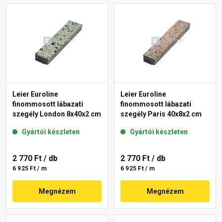
Leier Euroline
Leier Euroline
finommosott lábazati
finommosott lábazati
szegély London 8x40x2 cm
szegély Paris 40x8x2 cm
Gyártói készleten
Gyártói készleten
2 770 Ft
/ db
2 770 Ft
/ db
6 925 Ft / m
6 925 Ft / m
Megnézem
Megnézem