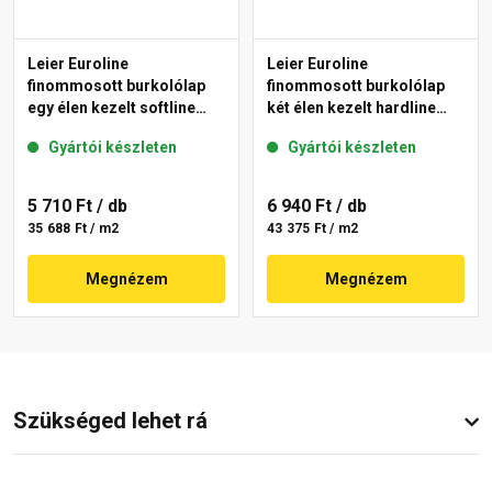
Leier Euroline
Leier Euroline
finommosott burkolólap
finommosott burkolólap
egy élen kezelt softline
két élen kezelt hardline
Berlin 40x40x3,8 cm
Paris 40x40x3,8 cm
Gyártói készleten
Gyártói készleten
5 710 Ft
/ db
6 940 Ft
/ db
35 688 Ft / m2
43 375 Ft / m2
Megnézem
Megnézem
Szükséged lehet rá