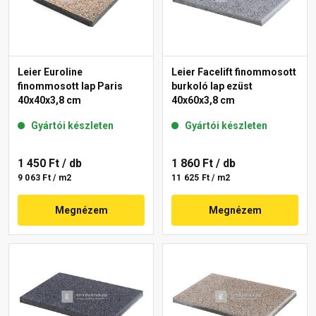
Leier Euroline
Leier Facelift finommosott
finommosott lap Paris
burkoló lap ezüst
40x40x3,8 cm
40x60x3,8 cm
Gyártói készleten
Gyártói készleten
1 450 Ft
/ db
1 860 Ft
/ db
9 063 Ft / m2
11 625 Ft / m2
Megnézem
Megnézem