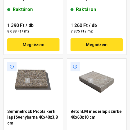
Raktáron
Raktáron
1 390 Ft
/ db
1 260 Ft
/ db
8 688 Ft / m2
7 875 Ft / m2
Megnézem
Megnézem
Semmelrock Picola kerti
BetonLM mederlap szürke
lap fövenybarna 40x40x3,8
40x60x10 cm
cm