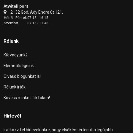
Átvételi pont
2132 Göd, Ady Endre út 121.
Hétfő - Péntek
07:15 - 16:15
Szombat
07:15 - 11:45
Rólunk
Kik vagyunk?
Elérhetőségeink
Olvasd blogunkat is!
Rólunk írták
Kövess minket TikTokon!
Hírlevél
Iratkozz fel hírlevelünkre, hogy elsőként értesülj a legújabb