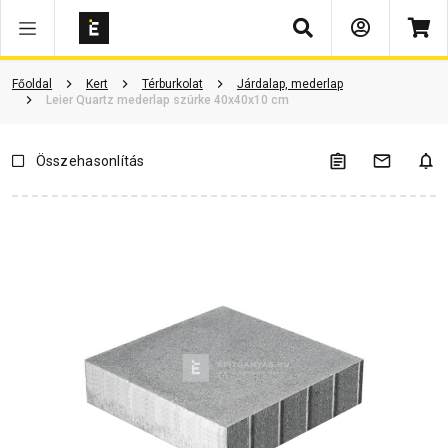
Keresés
Vásárlói vélemények
Kérdések és válaszok
Kapcsolódó cikkek
Főoldal
Kert
Térburkolat
Járdalap, mederlap
Leier Quartz mederlap szürke 40x40x10 cm
Összehasonlítás