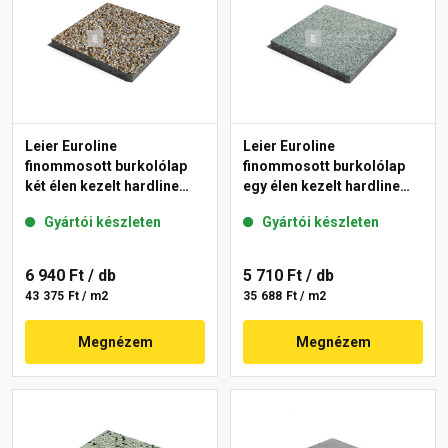
Leier Euroline
Leier Euroline
finommosott burkolólap
finommosott burkolólap
két élen kezelt hardline
egy élen kezelt hardline
Prága 40x40x3,8 cm
Berlin 40x40x3,8 cm
Gyártói készleten
Gyártói készleten
6 940 Ft
/ db
5 710 Ft
/ db
43 375 Ft / m2
35 688 Ft / m2
Megnézem
Megnézem