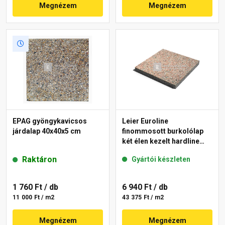
Megnézem
Megnézem
EPAG gyöngykavicsos
Leier Euroline
járdalap 40x40x5 cm
finommosott burkolólap
két élen kezelt hardline
Paris 40x40x3,8 cm
Raktáron
Gyártói készleten
1 760 Ft
/ db
6 940 Ft
/ db
11 000 Ft / m2
43 375 Ft / m2
Megnézem
Megnézem