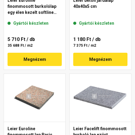
Leier Euroline
Leier beton járdalap
finommosott burkolólap
40x40x5 cm
egy élen kezelt softline
Berlin 40x40x3,8 cm
Gyártói készleten
Gyártói készleten
5 710 Ft
/ db
1 180 Ft
/ db
35 688 Ft / m2
7 375 Ft / m2
Megnézem
Megnézem
Leier Euroline
Leier Facelift finommosott
finommosott lap Paris
burkoló lap ezüst