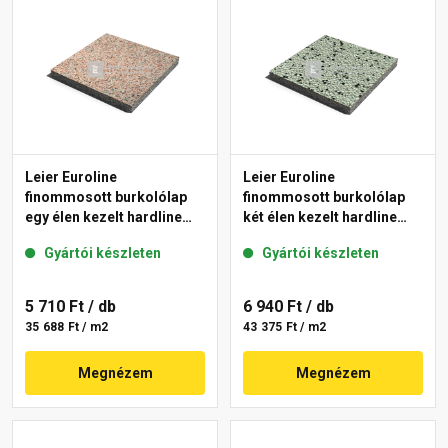
Leier Euroline
Leier Euroline
finommosott burkolólap
finommosott burkolólap
egy élen kezelt hardline
két élen kezelt hardline
Paris 40x40x3,8 cm
London 40x40x3,8 cm
Gyártói készleten
Gyártói készleten
5 710 Ft
/ db
6 940 Ft
/ db
35 688 Ft / m2
43 375 Ft / m2
Megnézem
Megnézem