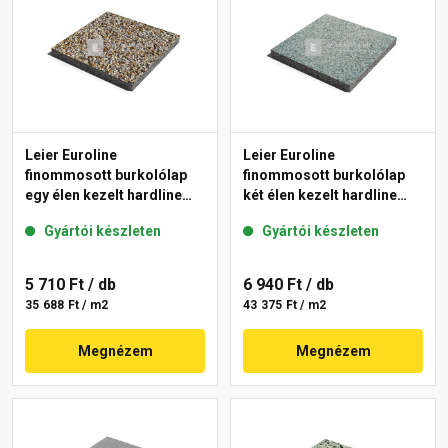
Leier Euroline
Leier Euroline
finommosott burkolólap
finommosott burkolólap
egy élen kezelt hardline
két élen kezelt hardline
Prága 40x40x3,8 cm
Berlin 40x40x3,8 cm
Gyártói készleten
Gyártói készleten
5 710 Ft
/ db
6 940 Ft
/ db
35 688 Ft / m2
43 375 Ft / m2
Megnézem
Megnézem