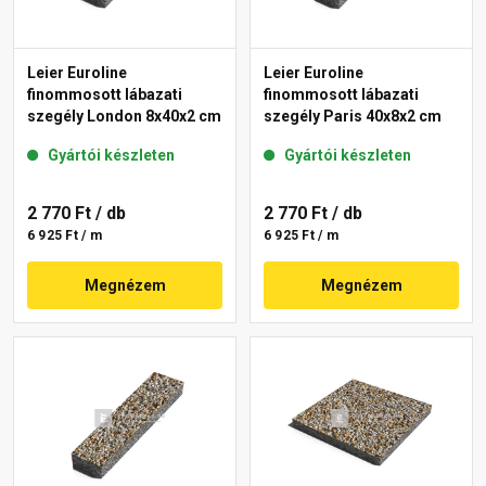
Leier Euroline
Leier Euroline
finommosott lábazati
finommosott lábazati
szegély London 8x40x2 cm
szegély Paris 40x8x2 cm
Gyártói készleten
Gyártói készleten
2 770 Ft
/ db
2 770 Ft
/ db
6 925 Ft / m
6 925 Ft / m
Megnézem
Megnézem