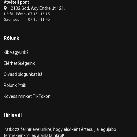
Átvételi pont
2132 Göd, Ady Endre út 121.
Hétfő - Péntek
07:15 - 16:15
Szombat
07:15 - 11:45
Rólunk
Kik vagyunk?
Elérhetőségeink
Olvasd blogunkat is!
Rólunk írták
Kövess minket TikTokon!
Hírlevél
Iratkozz fel hírlevelünkre, hogy elsőként értesülj a legújabb
termékeinkről és ajánlatainkról!