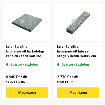
Leier Euroline
Leier Euroline
finommosott burkolólap
finommosott lábazati
két élen kezelt softline
szegély Berlin 8x40x2 cm
Berlin 40x40x3,8 cm
Gyártói készleten
Gyártói készleten
6 940 Ft
/ db
2 770 Ft
/ db
43 375 Ft / m2
6 925 Ft / m
Megnézem
Megnézem