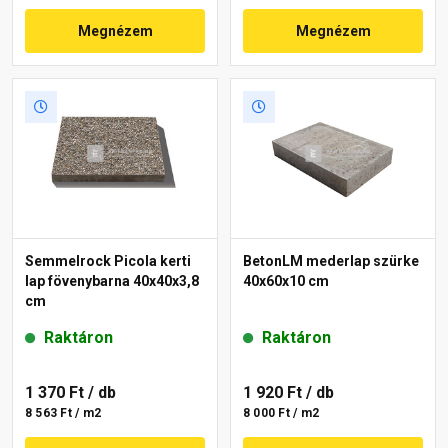
Megnézem
Megnézem
Semmelrock Picola kerti
BetonLM mederlap szürke
lap fövenybarna 40x40x3,8
40x60x10 cm
cm
Raktáron
Raktáron
1 370 Ft
/ db
1 920 Ft
/ db
8 563 Ft / m2
8 000 Ft / m2