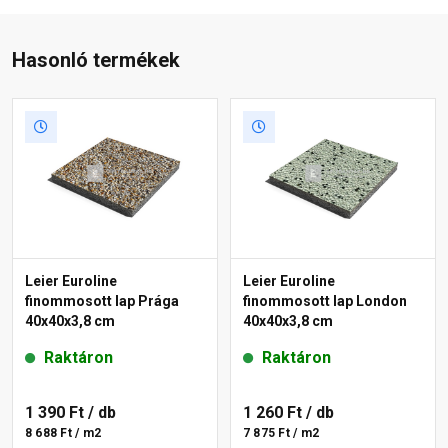
Hasonló termékek
Leier Euroline
Leier Euroline
finommosott lap Prága
finommosott lap London
40x40x3,8 cm
40x40x3,8 cm
Raktáron
Raktáron
1 390 Ft
/ db
1 260 Ft
/ db
8 688 Ft / m2
7 875 Ft / m2