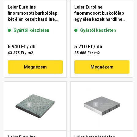
Leier Euroline
Leier Euroline
finommosott burkolólap
finommosott burkolólap
két élen kezelt hardline
egy élen kezelt hardline
Prága 40x40x3,8 cm
Berlin 40x40x3,8 cm
Gyártói készleten
Gyártói készleten
6 940 Ft
/ db
5 710 Ft
/ db
43 375 Ft / m2
35 688 Ft / m2
Megnézem
Megnézem