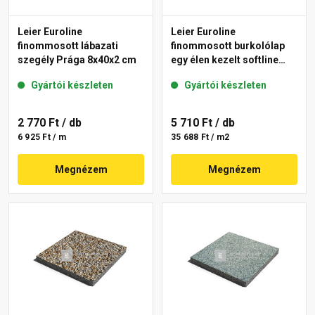
Leier Euroline
Leier Euroline
finommosott lábazati
finommosott burkolólap
szegély Prága 8x40x2 cm
egy élen kezelt softline
Prága 40x40x3,8 cm
Gyártói készleten
Gyártói készleten
2 770 Ft
/ db
5 710 Ft
/ db
6 925 Ft / m
35 688 Ft / m2
Megnézem
Megnézem