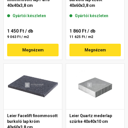
40x40x3,8 cm
40x60x3,8 cm
Gyártói készleten
Gyártói készleten
1 450 Ft
/ db
1 860 Ft
/ db
9 063 Ft / m2
11 625 Ft / m2
Megnézem
Megnézem
Leier Facelift finommosott
Leier Quartz mederlap
burkoló lap króm
szürke 40x40x10 cm
40x60x3,8 cm