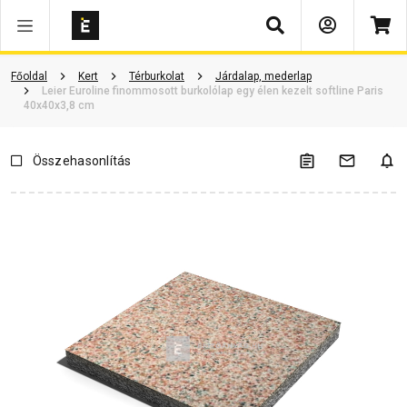
Keresés
Vásárlói vélemények
Kérdések és válaszok
Kapcsolódó cikkek
Főoldal
Kert
Térburkolat
Járdalap, mederlap
Leier Euroline finommosott burkolólap egy élen kezelt softline Paris
40x40x3,8 cm
Összehasonlítás