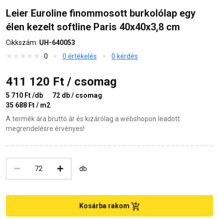
Leier Euroline finommosott burkolólap egy
élen kezelt softline Paris 40x40x3,8 cm
Cikkszám:
UH-640053
0
0 értékelés
0 kérdés
411 120 Ft / csomag
5 710 Ft /db
72 db / csomag
35 688 Ft / m2
A termék ára bruttó ár és kizárólag a webshopon leadott
megrendelésre érvényes!
db
Kosárba rakom