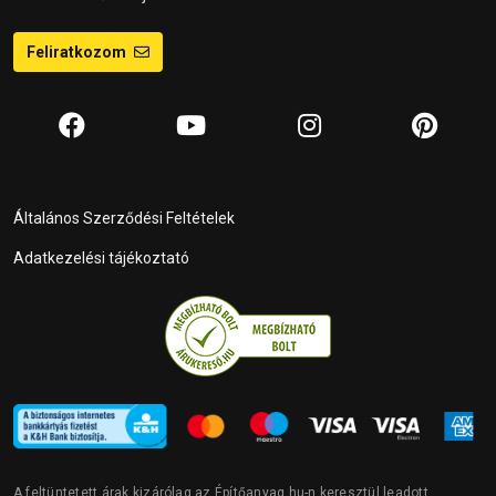
Feliratkozom
Általános Szerződési Feltételek
Adatkezelési tájékoztató
A feltüntetett árak kizárólag az Építőanyag.hu-n keresztül leadott