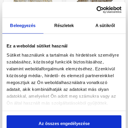
Beleegyezés
Részletek
A sütikről
Leier Classic-Line mosott
Leier Euroline
gyöngykavicsos lap
finommosott burkolólap
50x50x3,8 cm
két élen kezelt softline
Ez a weboldal sütiket használ
Prága 40x40x3,8 cm
Gyártói készleten
Gyártói készleten
Sütiket használunk a tartalmak és hirdetések személyre
szabásához, közösségi funkciók biztosításához,
valamint weboldalforgalmunk elemzéséhez. Ezenkívül
1 610 Ft
/ db
6 940 Ft
/ db
6 440 Ft / m2
43 375 Ft / m2
közösségi média-, hirdető- és elemező partnereinkkel
megosztjuk az Ön weboldalhasználatra vonatkozó
Megnézem
Megnézem
adatait, akik kombinálhatják az adatokat más olyan
adatokkal, amelyeket Ön adott meg számukra vagy az
Ön által használt más szolgáltatásokból gyűjtöttek.
Az összes engedélyezése