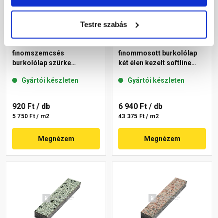
Testre szabás
Leier Classic-Line
Leier Euroline
finomszemcsés
finommosott burkolólap
burkolólap szürke
két élen kezelt softline
40x40x3,8 cm
Paris 40x40x3,8 cm
Gyártói készleten
Gyártói készleten
920 Ft
/ db
6 940 Ft
/ db
5 750 Ft / m2
43 375 Ft / m2
Megnézem
Megnézem