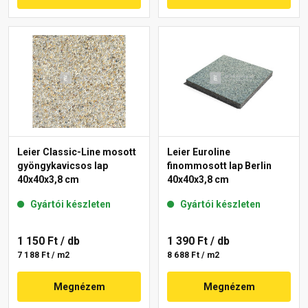
Leier Classic-Line mosott
Leier Euroline
gyöngykavicsos lap
finommosott lap Berlin
40x40x3,8 cm
40x40x3,8 cm
Gyártói készleten
Gyártói készleten
1 150 Ft
/ db
1 390 Ft
/ db
7 188 Ft / m2
8 688 Ft / m2
Megnézem
Megnézem