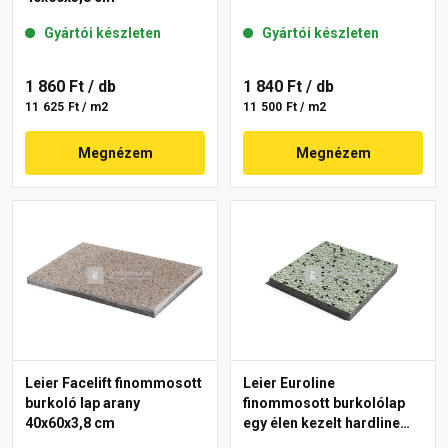
Gyártói készleten
Gyártói készleten
1 860 Ft
/ db
1 840 Ft
/ db
11 625 Ft / m2
11 500 Ft / m2
Megnézem
Megnézem
Leier Facelift finommosott
Leier Euroline
burkoló lap arany
finommosott burkolólap
40x60x3,8 cm
egy élen kezelt hardline
London 40x40x3,8 cm