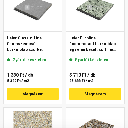
Leier Classic-Line
Leier Euroline
finomszemcsés
finommosott burkolólap
burkolólap szürke
egy élen kezelt softline
50x50x3,8 cm
London 40x40x3,8 cm
Gyártói készleten
Gyártói készleten
1 330 Ft
/ db
5 710 Ft
/ db
5 320 Ft / m2
35 688 Ft / m2
Megnézem
Megnézem