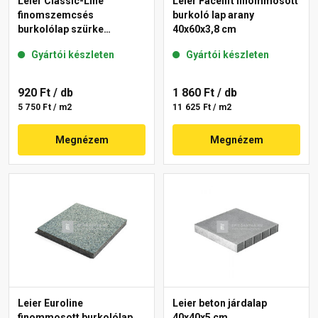
Leier Classic-Line
Leier Facelift finommosott
finomszemcsés
burkoló lap arany
burkolólap szürke
40x60x3,8 cm
40x40x3,8 cm
Gyártói készleten
Gyártói készleten
920 Ft
/ db
1 860 Ft
/ db
5 750 Ft / m2
11 625 Ft / m2
Megnézem
Megnézem
Leier Euroline
Leier beton járdalap
finommosott burkolólap
40x40x5 cm