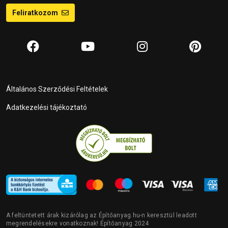
Feliratkozom
Általános Szerződési Feltételek
Adatkezelési tájékoztató
A feltüntetett árak kizárólag az Építőanyag.hu-n keresztül leadott
megrendelésekre vonatkoznak! Építőanyag 2024