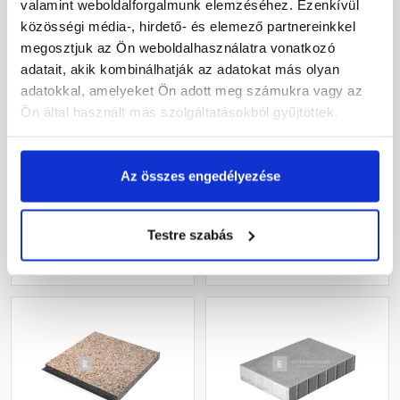
valamint weboldalforgalmunk elemzéséhez. Ezenkívül
közösségi média-, hirdető- és elemező partnereinkkel
megosztjuk az Ön weboldalhasználatra vonatkozó
adatait, akik kombinálhatják az adatokat más olyan
Leier Euroline
Leier Euroline
adatokkal, amelyeket Ön adott meg számukra vagy az
finommosott burkolólap
finommosott burkolólap
Ön által használt más szolgáltatásokból gyűjtöttek.
két élen kezelt softline
két élen kezelt hardline
Prága 40x40x3,8 cm
Prága 40x40x3,8 cm
Gyártói készleten
Gyártói készleten
Az összes engedélyezése
6 940 Ft
/ db
6 940 Ft
/ db
43 375 Ft / m2
43 375 Ft / m2
Testre szabás
Megnézem
Megnézem