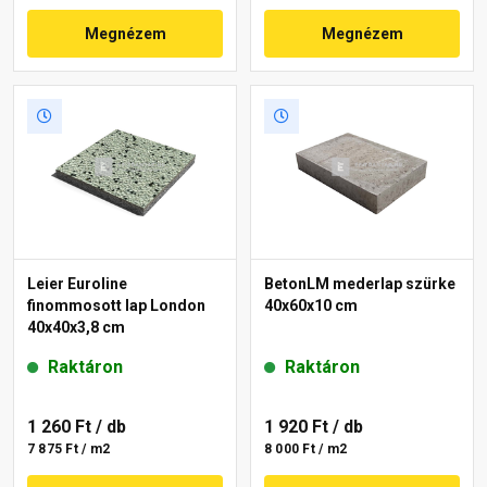
Megnézem
Megnézem
Leier Euroline
BetonLM mederlap szürke
finommosott lap London
40x60x10 cm
40x40x3,8 cm
Raktáron
Raktáron
1 260 Ft
/ db
1 920 Ft
/ db
7 875 Ft / m2
8 000 Ft / m2