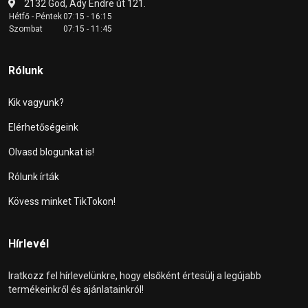
2132 Göd, Ady Endre út 121.
Hétfő - Péntek
07:15 - 16:15
Szombat
07:15 - 11:45
Rólunk
Kik vagyunk?
Elérhetőségeink
Olvasd blogunkat is!
Rólunk írták
Kövess minket TikTokon!
Hírlevél
Iratkozz fel hírlevelünkre, hogy elsőként értesülj a legújabb
termékeinkről és ajánlatainkról!