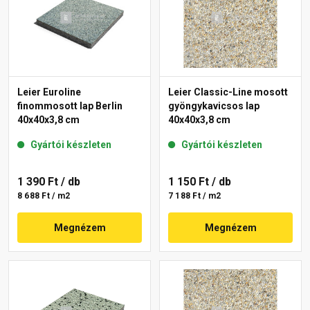
Leier Euroline
Leier Classic-Line mosott
finommosott lap Berlin
gyöngykavicsos lap
40x40x3,8 cm
40x40x3,8 cm
Gyártói készleten
Gyártói készleten
1 390 Ft
/ db
1 150 Ft
/ db
8 688 Ft / m2
7 188 Ft / m2
Megnézem
Megnézem