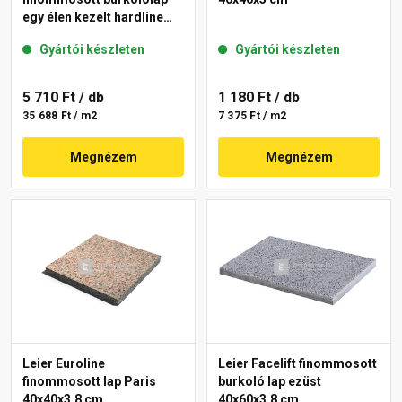
egy élen kezelt hardline
Berlin 40x40x3,8 cm
Gyártói készleten
Gyártói készleten
5 710 Ft
/ db
1 180 Ft
/ db
35 688 Ft / m2
7 375 Ft / m2
Megnézem
Megnézem
Leier Euroline
Leier Facelift finommosott
finommosott lap Paris
burkoló lap ezüst
40x40x3,8 cm
40x60x3,8 cm