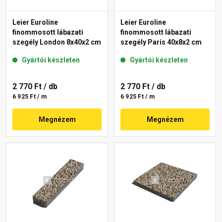
Leier Euroline
Leier Euroline
finommosott lábazati
finommosott lábazati
szegély London 8x40x2 cm
szegély Paris 40x8x2 cm
Gyártói készleten
Gyártói készleten
2 770 Ft
/ db
2 770 Ft
/ db
6 925 Ft / m
6 925 Ft / m
Megnézem
Megnézem