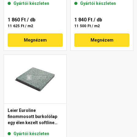
Gyártói készleten
Gyártói készleten
1 860 Ft
/ db
1 840 Ft
/ db
11 625 Ft / m2
11 500 Ft / m2
Megnézem
Megnézem
Leier Euroline
finommosott burkolólap
egy élen kezelt softline
Berlin 40x40x3,8 cm
Gyártói készleten