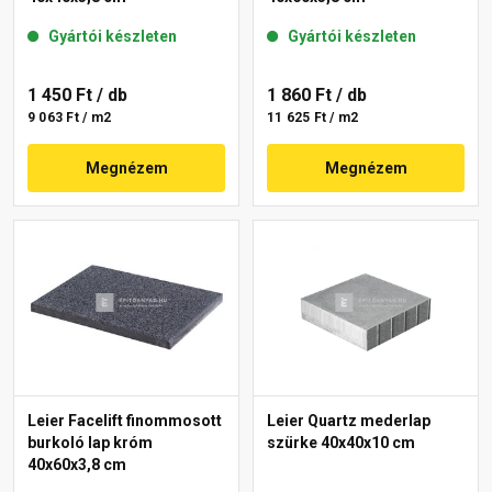
Gyártói készleten
Gyártói készleten
1 450 Ft
/ db
1 860 Ft
/ db
9 063 Ft / m2
11 625 Ft / m2
Megnézem
Megnézem
Leier Facelift finommosott
Leier Quartz mederlap
burkoló lap króm
szürke 40x40x10 cm
40x60x3,8 cm