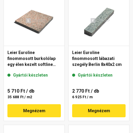
Leier Euroline
Leier Euroline
finommosott burkolólap
finommosott lábazati
egy élen kezelt softline
szegély Berlin 8x40x2 cm
Paris 40x40x3,8 cm
Gyártói készleten
Gyártói készleten
5 710 Ft
/ db
2 770 Ft
/ db
35 688 Ft / m2
6 925 Ft / m
Megnézem
Megnézem