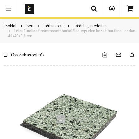
Keresés
Vásárlói vélemények
Kérdések és válaszok
Kapcsolódó cikkek
Főoldal
Kert
Térburkolat
Járdalap, mederlap
Leier Euroline finommosott burkolólap egy élen kezelt hardline London
40x40x3,8 cm
Összehasonlítás