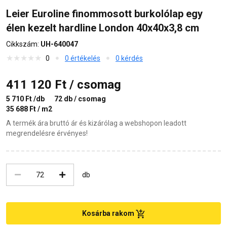
Leier Euroline finommosott burkolólap egy
élen kezelt hardline London 40x40x3,8 cm
Cikkszám:
UH-640047
0
0 értékelés
0 kérdés
411 120 Ft / csomag
5 710 Ft /db
72 db / csomag
35 688 Ft / m2
A termék ára bruttó ár és kizárólag a webshopon leadott
megrendelésre érvényes!
db
Kosárba rakom