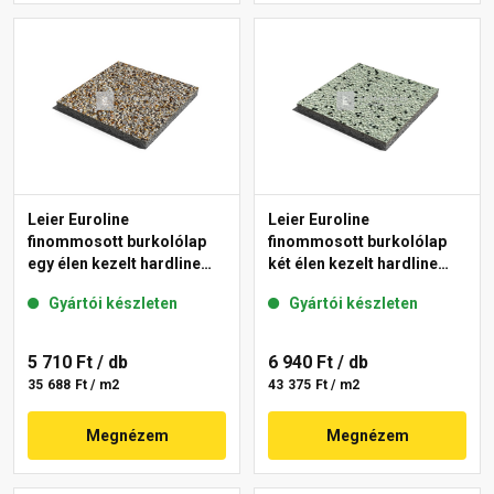
Leier Euroline
Leier Euroline
finommosott burkolólap
finommosott burkolólap
egy élen kezelt hardline
két élen kezelt hardline
Prága 40x40x3,8 cm
London 40x40x3,8 cm
Gyártói készleten
Gyártói készleten
5 710 Ft
/ db
6 940 Ft
/ db
35 688 Ft / m2
43 375 Ft / m2
Megnézem
Megnézem