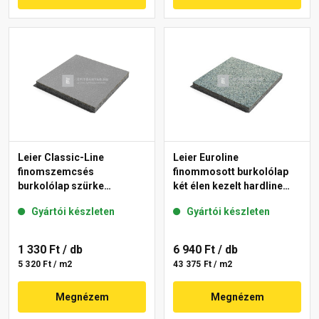
Leier Classic-Line
Leier Euroline
finomszemcsés
finommosott burkolólap
burkolólap szürke
két élen kezelt hardline
50x50x3,8 cm
Berlin 40x40x3,8 cm
Gyártói készleten
Gyártói készleten
1 330 Ft
/ db
6 940 Ft
/ db
5 320 Ft / m2
43 375 Ft / m2
Megnézem
Megnézem