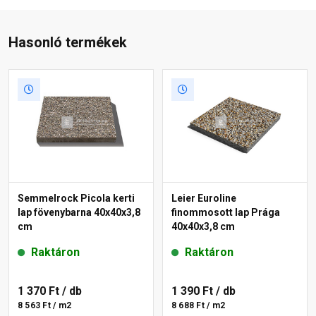
Hasonló termékek
Semmelrock Picola kerti
Leier Euroline
lap fövenybarna 40x40x3,8
finommosott lap Prága
cm
40x40x3,8 cm
Raktáron
Raktáron
1 370 Ft
/ db
1 390 Ft
/ db
8 563 Ft / m2
8 688 Ft / m2