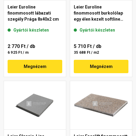
Leier Euroline
Leier Euroline
finommosott lábazati
finommosott burkolólap
szegély Prága 8x40x2 cm
egy élen kezelt softline
Prága 40x40x3,8 cm
Gyártói készleten
Gyártói készleten
2 770 Ft
/ db
5 710 Ft
/ db
6 925 Ft / m
35 688 Ft / m2
Megnézem
Megnézem