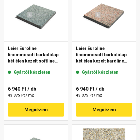
Leier Euroline
Leier Euroline
finommosott burkolólap
finommosott burkolólap
két élen kezelt softline
két élen kezelt hardline
Berlin 40x40x3,8 cm
Paris 40x40x3,8 cm
Gyártói készleten
Gyártói készleten
6 940 Ft
/ db
6 940 Ft
/ db
43 375 Ft / m2
43 375 Ft / m2
Megnézem
Megnézem