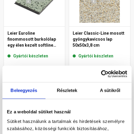
Leier Euroline
Leier Classic-Line mosott
finommosott burkolólap
gyöngykavicsos lap
egy élen kezelt softline
50x50x3,8 cm
London 40x40x3,8 cm
Gyártói készleten
Gyártói készleten
5 710 Ft
/ db
1 610 Ft
/ db
35 688 Ft / m2
6 440 Ft / m2
Beleegyezés
Részletek
A sütikről
Megnézem
Megnézem
Ez a weboldal sütiket használ
Sütiket használunk a tartalmak és hirdetések személyre
szabásához, közösségi funkciók biztosításához,