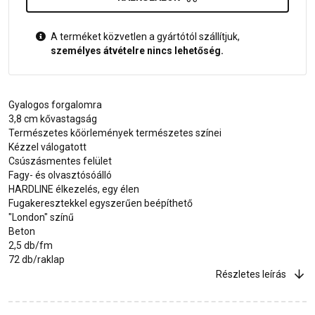
A terméket közvetlen a gyártótól szállítjuk,
személyes átvételre nincs lehetőség.
Gyalogos forgalomra
3,8 cm kővastagság
Természetes kőörlemények természetes színei
Kézzel válogatott
Csúszásmentes felület
Fagy- és olvasztósóálló
HARDLINE élkezelés, egy élen
Fugakeresztekkel egyszerűen beépíthető
"London" színű
Beton
2,5 db/fm
72 db/raklap
Részletes leírás