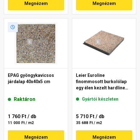
Megnézem
Megnézem
EPAG gyöngykavicsos
Leier Euroline
járdalap 40x40x5 cm
finommosott burkolólap
egy élen kezelt hardline
Paris 40x40x3,8 cm
Raktáron
Gyártói készleten
1 760 Ft
/ db
5 710 Ft
/ db
11 000 Ft / m2
35 688 Ft / m2
Megnézem
Megnézem