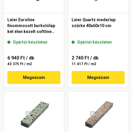
Leier Euroline
Leier Quartz mederlap
finommosott burkolólap
szürke 40x60x10 cm
két élen kezelt softline
Paris 40x40x3,8 cm
Gyártói készleten
Gyártói készleten
6 940 Ft
/ db
2 740 Ft
/ db
43 375 Ft / m2
11 417 Ft / m2
Megnézem
Megnézem