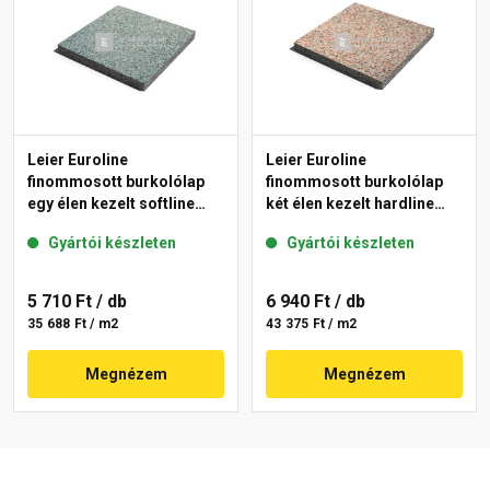
Leier Euroline
Leier Euroline
finommosott burkolólap
finommosott burkolólap
egy élen kezelt softline
két élen kezelt hardline
Berlin 40x40x3,8 cm
Paris 40x40x3,8 cm
Gyártói készleten
Gyártói készleten
5 710 Ft
/ db
6 940 Ft
/ db
35 688 Ft / m2
43 375 Ft / m2
Megnézem
Megnézem