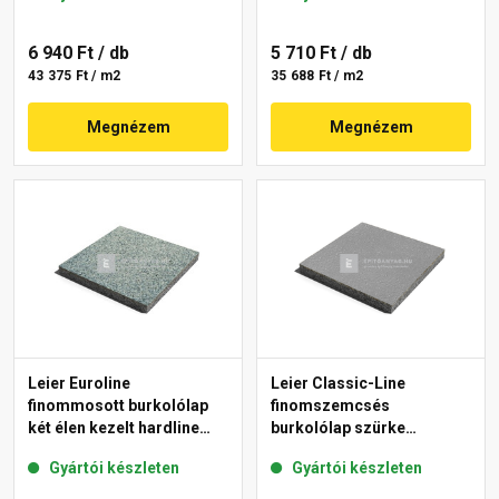
6 940 Ft
/ db
5 710 Ft
/ db
43 375 Ft / m2
35 688 Ft / m2
Megnézem
Megnézem
Leier Euroline
Leier Classic-Line
finommosott burkolólap
finomszemcsés
két élen kezelt hardline
burkolólap szürke
Berlin 40x40x3,8 cm
50x50x3,8 cm
Gyártói készleten
Gyártói készleten