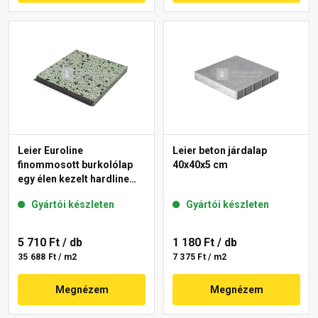
Leier Euroline
Leier beton járdalap
finommosott burkolólap
40x40x5 cm
egy élen kezelt hardline
London 40x40x3,8 cm
Gyártói készleten
Gyártói készleten
5 710 Ft
/ db
1 180 Ft
/ db
35 688 Ft / m2
7 375 Ft / m2
Megnézem
Megnézem