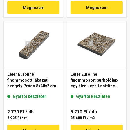
Megnézem
Megnézem
Leier Euroline
Leier Euroline
finommosott lábazati
finommosott burkolólap
szegély Prága 8x40x2 cm
egy élen kezelt softline
Prága 40x40x3,8 cm
Gyártói készleten
Gyártói készleten
2 770 Ft
/ db
5 710 Ft
/ db
6 925 Ft / m
35 688 Ft / m2