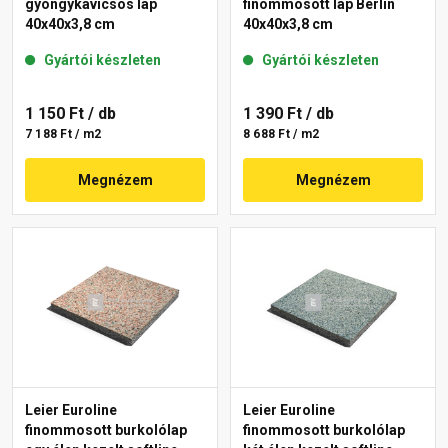
gyöngykavicsos lap
finommosott lap Berlin
40x40x3,8 cm
40x40x3,8 cm
Gyártói készleten
Gyártói készleten
1 150 Ft
/ db
1 390 Ft
/ db
7 188 Ft / m2
8 688 Ft / m2
Megnézem
Megnézem
Leier Euroline
Leier Euroline
finommosott burkolólap
finommosott burkolólap