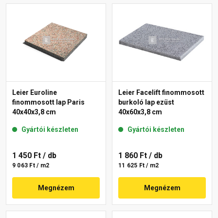
Leier Euroline
Leier Facelift finommosott
finommosott lap Paris
burkoló lap ezüst
40x40x3,8 cm
40x60x3,8 cm
Gyártói készleten
Gyártói készleten
1 450 Ft
/ db
1 860 Ft
/ db
9 063 Ft / m2
11 625 Ft / m2
Megnézem
Megnézem