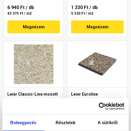
6 940 Ft
/ db
1 330 Ft
/ db
43 375 Ft / m2
5 320 Ft / m2
Megnézem
Megnézem
Leier Classic-Line mosott
Leier Euroline
gyöngykavicsos lap
finommosott burkolólap
50x50x3,8 cm
két élen kezelt softline
Prága 40x40x3,8 cm
Gyártói készleten
Gyártói készleten
Beleegyezés
Részletek
A sütikről