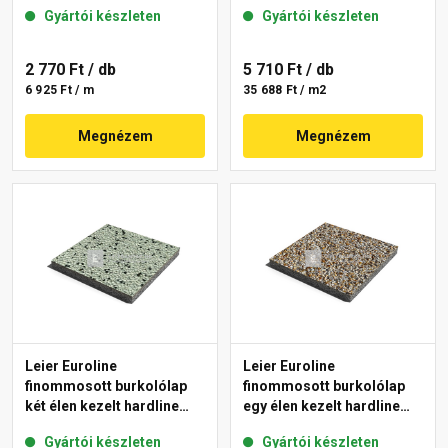
Paris 40x40x3,8 cm
Gyártói készleten
Gyártói készleten
2 770 Ft
/ db
5 710 Ft
/ db
6 925 Ft / m
35 688 Ft / m2
Megnézem
Megnézem
Leier Euroline
Leier Euroline
finommosott burkolólap
finommosott burkolólap
két élen kezelt hardline
egy élen kezelt hardline
London 40x40x3,8 cm
Prága 40x40x3,8 cm
Gyártói készleten
Gyártói készleten