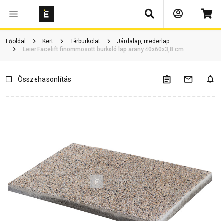
Keresés
Vásárlói vélemények
Kérdések és válaszok
Kapcsolódó cikkek
Főoldal
Kert
Térburkolat
Járdalap, mederlap
Leier Facelift finommosott burkoló lap arany 40x60x3,8 cm
Összehasonlítás