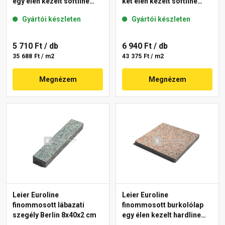
egy élen kezelt softline
két élen kezelt softline
Paris 40x40x3,8 cm
Berlin 40x40x3,8 cm
Gyártói készleten
Gyártói készleten
5 710 Ft
/ db
6 940 Ft
/ db
35 688 Ft / m2
43 375 Ft / m2
Megnézem
Megnézem
Leier Euroline
Leier Euroline
finommosott lábazati
finommosott burkolólap
szegély Berlin 8x40x2 cm
egy élen kezelt hardline