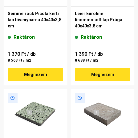
Semmelrock Picola kerti
Leier Euroline
lap fövenybarna 40x40x3,8
finommosott lap Prága
cm
40x40x3,8 cm
Raktáron
Raktáron
1 370 Ft
/ db
1 390 Ft
/ db
8 563 Ft / m2
8 688 Ft / m2
Megnézem
Megnézem