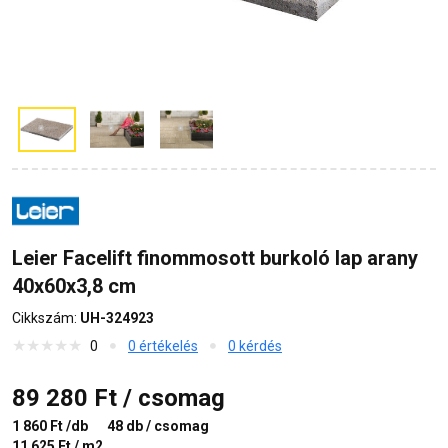
Leier Facelift finommosott burkoló lap arany
40x60x3,8 cm
Cikkszám:
UH-324923
0
0 értékelés
0 kérdés
89 280 Ft / csomag
1 860 Ft /db
48 db / csomag
11 625 Ft / m2