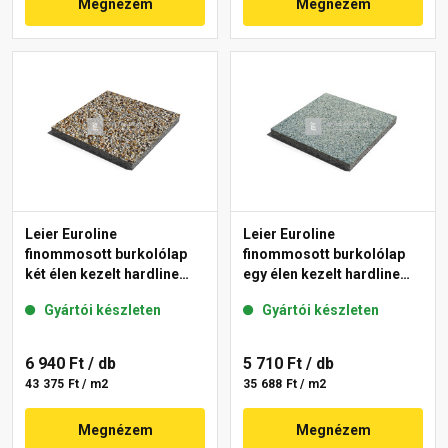
Megnézem
Megnézem
Leier Euroline
Leier Euroline
finommosott burkolólap
finommosott burkolólap
két élen kezelt hardline
egy élen kezelt hardline
Prága 40x40x3,8 cm
Berlin 40x40x3,8 cm
Gyártói készleten
Gyártói készleten
6 940 Ft
/ db
5 710 Ft
/ db
43 375 Ft / m2
35 688 Ft / m2
Megnézem
Megnézem