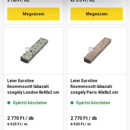
5 750 Ft / m2
43 375 Ft / m2
Megnézem
Megnézem
Leier Euroline
Leier Euroline
finommosott lábazati
finommosott lábazati
szegély London 8x40x2 cm
szegély Paris 40x8x2 cm
Gyártói készleten
Gyártói készleten
2 770 Ft
/ db
2 770 Ft
/ db
6 925 Ft / m
6 925 Ft / m