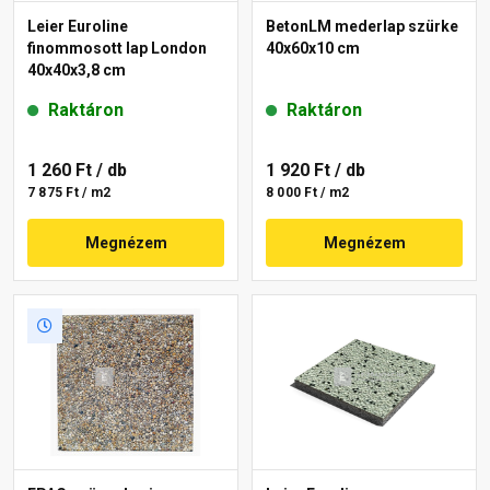
Leier Euroline
BetonLM mederlap szürke
finommosott lap London
40x60x10 cm
40x40x3,8 cm
Raktáron
Raktáron
1 260 Ft
/ db
1 920 Ft
/ db
7 875 Ft / m2
8 000 Ft / m2
Megnézem
Megnézem