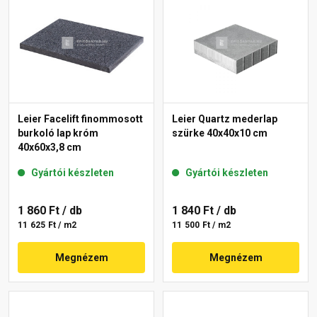
Leier Facelift finommosott
Leier Quartz mederlap
burkoló lap króm
szürke 40x40x10 cm
40x60x3,8 cm
Gyártói készleten
Gyártói készleten
1 860 Ft
/ db
1 840 Ft
/ db
11 625 Ft / m2
11 500 Ft / m2
Megnézem
Megnézem