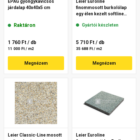
EPAG gyöngykavicsos
Leier Euroline
járdalap 40x40x5 cm
finommosott burkolólap
egy élen kezelt softline
London 40x40x3,8 cm
Raktáron
Gyártói készleten
1 760 Ft
/ db
5 710 Ft
/ db
11 000 Ft / m2
35 688 Ft / m2
Megnézem
Megnézem
Leier Classic-Line mosott
Leier Euroline