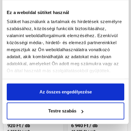
1 610 Ft
/ db
6 940 Ft
/ db
6 440 Ft / m2
43 375 Ft / m2
Ez a weboldal sütiket használ
Megnézem
Megnézem
Sütiket használunk a tartalmak és hirdetések személyre
szabásához, közösségi funkciók biztosításához,
valamint weboldalforgalmunk elemzéséhez. Ezenkívül
közösségi média-, hirdető- és elemező partnereinkkel
megosztjuk az Ön weboldalhasználatra vonatkozó
adatait, akik kombinálhatják az adatokat más olyan
adatokkal, amelyeket Ön adott meg számukra vagy az
Ön által használt más szolgáltatásokból gyűjtöttek.
Leier Classic-Line
Leier Euroline
Az összes engedélyezése
finomszemcsés
finommosott burkolólap
burkolólap szürke
két élen kezelt softline
40x40x3,8 cm
Paris 40x40x3,8 cm
Gyártói készleten
Gyártói készleten
Testre szabás
920 Ft
/ db
6 940 Ft
/ db