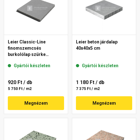
Leier Classic-Line
Leier beton járdalap
finomszemcsés
40x40x5 cm
burkolólap szürke
40x40x3,8 cm
Gyártói készleten
Gyártói készleten
920 Ft
/ db
1 180 Ft
/ db
5 750 Ft / m2
7 375 Ft / m2
Megnézem
Megnézem