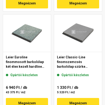
Megnézem
Megnézem
Leier Euroline
Leier Classic-Line
finommosott burkolólap
finomszemcsés
két élen kezelt hardline
burkolólap szürke
Berlin 40x40x3,8 cm
50x50x3,8 cm
Gyártói készleten
Gyártói készleten
6 940 Ft
/ db
1 330 Ft
/ db
43 375 Ft / m2
5 320 Ft / m2
Megnézem
Megnézem