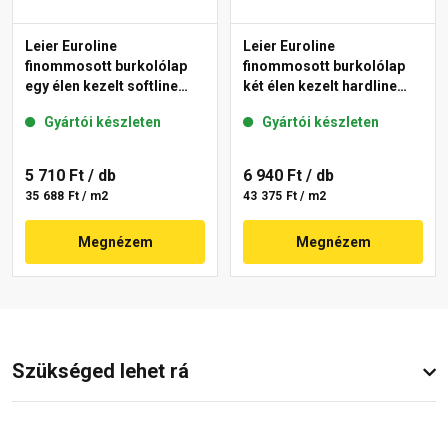
Leier Euroline
Leier Euroline
finommosott burkolólap
finommosott burkolólap
egy élen kezelt softline
két élen kezelt hardline
Berlin 40x40x3,8 cm
Paris 40x40x3,8 cm
Gyártói készleten
Gyártói készleten
5 710 Ft
/ db
6 940 Ft
/ db
35 688 Ft / m2
43 375 Ft / m2
Megnézem
Megnézem
Szükséged lehet rá