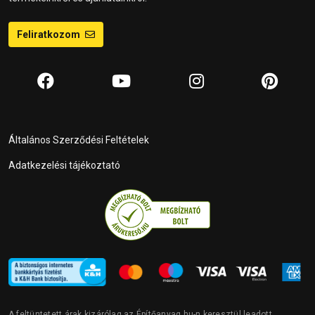
Feliratkozom
Általános Szerződési Feltételek
Adatkezelési tájékoztató
A feltüntetett árak kizárólag az Építőanyag.hu-n keresztül leadott