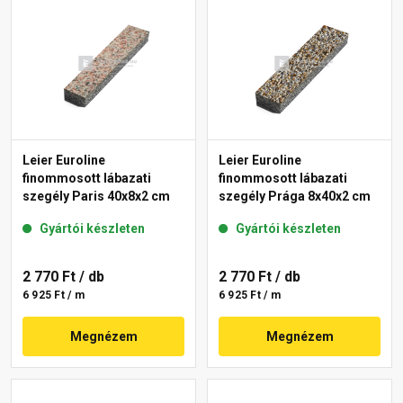
Leier Euroline
Leier Euroline
finommosott lábazati
finommosott lábazati
szegély Paris 40x8x2 cm
szegély Prága 8x40x2 cm
Gyártói készleten
Gyártói készleten
2 770 Ft
/ db
2 770 Ft
/ db
6 925 Ft / m
6 925 Ft / m
Megnézem
Megnézem