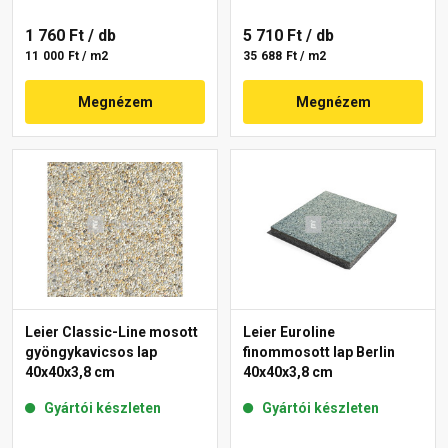
1 760 Ft
/ db
5 710 Ft
/ db
11 000 Ft / m2
35 688 Ft / m2
Megnézem
Megnézem
Leier Classic-Line mosott
Leier Euroline
gyöngykavicsos lap
finommosott lap Berlin
40x40x3,8 cm
40x40x3,8 cm
Gyártói készleten
Gyártói készleten