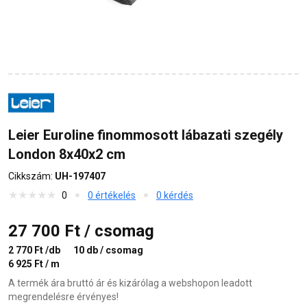
Leier Euroline finommosott lábazati szegély
London 8x40x2 cm
Cikkszám:
UH-197407
0
0 értékelés
0 kérdés
27 700 Ft / csomag
2 770 Ft /db
10 db / csomag
6 925 Ft / m
A termék ára bruttó ár és kizárólag a webshopon leadott
megrendelésre érvényes!