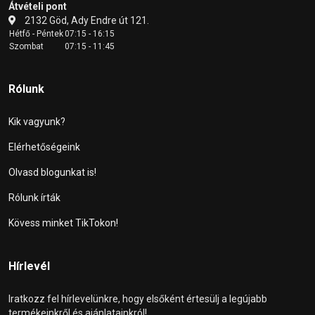
Átvételi pont
2132 Göd, Ady Endre út 121.
Hétfő - Péntek
07:15 - 16:15
Szombat
07:15 - 11:45
Rólunk
Kik vagyunk?
Elérhetőségeink
Olvasd blogunkat is!
Rólunk írták
Kövess minket TikTokon!
Hírlevél
Iratkozz fel hírlevelünkre, hogy elsőként értesülj a legújabb
termékeinkről és ajánlatainkról!