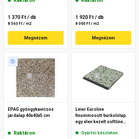
Raktáron
Raktáron
1 370 Ft
/ db
1 920 Ft
/ db
8 563 Ft / m2
8 000 Ft / m2
Megnézem
Megnézem
EPAG gyöngykavicsos
Leier Euroline
járdalap 40x40x5 cm
finommosott burkolólap
egy élen kezelt softline
London 40x40x3,8 cm
Raktáron
Gyártói készleten