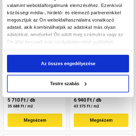
valamint weboldalforgalmunk elemzéséhez. Ezenkívül
közösségi média-, hirdető- és elemező partnereinkkel
megosztjuk az Ön weboldalhasználatra vonatkozó
adatait, akik kombinálhatják az adatokat más olyan
adatokkal, amelyeket Ön adott meg számukra vagy az
Ön által használt más szolgáltatásokból gyűjtöttek.
Leier Euroline
Leier Euroline
Az összes engedélyezése
finommosott burkolólap
finommosott burkolólap
egy élen kezelt hardline
két élen kezelt softline
Berlin 40x40x3,8 cm
Paris 40x40x3,8 cm
Testre szabás
Gyártói készleten
Gyártói készleten
5 710 Ft
/ db
6 940 Ft
/ db
35 688 Ft / m2
43 375 Ft / m2
Megnézem
Megnézem