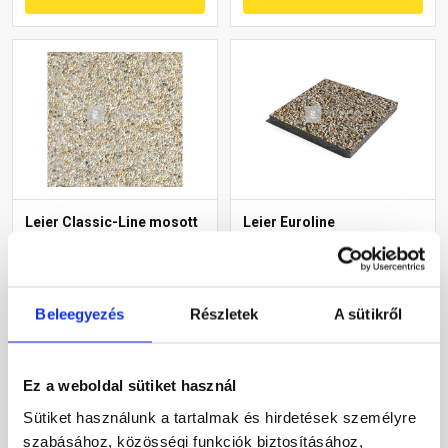
Leier Classic-Line mosott
Leier Euroline
gyöngykavicsos lap
finommosott burkolólap
50x50x3,8 cm
két élen kezelt softline
Prága 40x40x3,8 cm
Gyártói készleten
Gyártói készleten
Beleegyezés
Részletek
A sütikről
1 610 Ft
/ db
6 940 Ft
/ db
6 440 Ft / m2
43 375 Ft / m2
Ez a weboldal sütiket használ
Sütiket használunk a tartalmak és hirdetések személyre
Megnézem
Megnézem
szabásához, közösségi funkciók biztosításához,