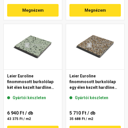
Megnézem
Megnézem
Leier Euroline
Leier Euroline
finommosott burkolólap
finommosott burkolólap
két élen kezelt hardline
egy élen kezelt hardline
London 40x40x3,8 cm
Prága 40x40x3,8 cm
Gyártói készleten
Gyártói készleten
6 940 Ft
/ db
5 710 Ft
/ db
43 375 Ft / m2
35 688 Ft / m2