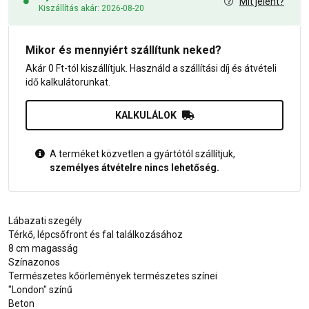
Mit jelent?
Kiszállítás akár: 2026-08-20
Mikor és mennyiért szállítunk neked?
Akár 0 Ft-tól kiszállítjuk. Használd a szállítási díj és átvételi
idő kalkulátorunkat.
KALKULÁLOK
A terméket közvetlen a gyártótól szállítjuk,
személyes átvételre nincs lehetőség.
Lábazati szegély
Térkő, lépcsőfront és fal találkozásához
8 cm magasság
Színazonos
Természetes kőörlemények természetes színei
"London" színű
Beton