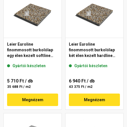
Leier Euroline
Leier Euroline
finommosott burkolólap
finommosott burkolólap
egy élen kezelt softline
két élen kezelt hardline
Prága 40x40x3,8 cm
Prága 40x40x3,8 cm
Gyártói készleten
Gyártói készleten
5 710 Ft
/ db
6 940 Ft
/ db
35 688 Ft / m2
43 375 Ft / m2
Megnézem
Megnézem