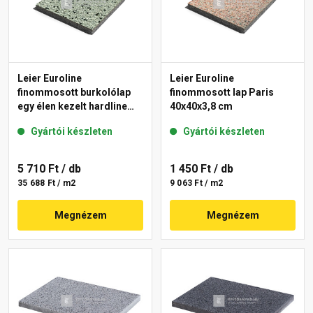
Leier Euroline
Leier Euroline
finommosott burkolólap
finommosott lap Paris
egy élen kezelt hardline
40x40x3,8 cm
London 40x40x3,8 cm
Gyártói készleten
Gyártói készleten
5 710 Ft
/ db
1 450 Ft
/ db
35 688 Ft / m2
9 063 Ft / m2
Megnézem
Megnézem