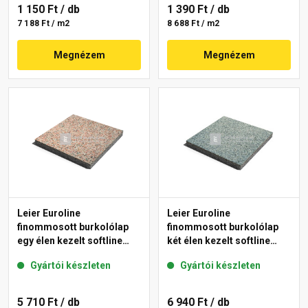
1 150 Ft
/ db
1 390 Ft
/ db
7 188 Ft / m2
8 688 Ft / m2
Megnézem
Megnézem
Leier Euroline
Leier Euroline
finommosott burkolólap
finommosott burkolólap
egy élen kezelt softline
két élen kezelt softline
Paris 40x40x3,8 cm
Berlin 40x40x3,8 cm
Gyártói készleten
Gyártói készleten
5 710 Ft
/ db
6 940 Ft
/ db