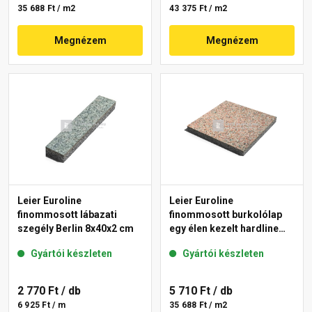
35 688 Ft / m2
43 375 Ft / m2
Megnézem
Megnézem
Leier Euroline
Leier Euroline
finommosott lábazati
finommosott burkolólap
szegély Berlin 8x40x2 cm
egy élen kezelt hardline
Paris 40x40x3,8 cm
Gyártói készleten
Gyártói készleten
2 770 Ft
/ db
5 710 Ft
/ db
6 925 Ft / m
35 688 Ft / m2