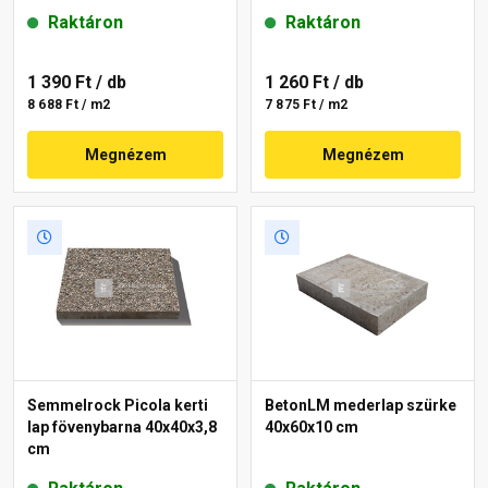
Raktáron
Raktáron
1 390 Ft
/ db
1 260 Ft
/ db
8 688 Ft / m2
7 875 Ft / m2
Megnézem
Megnézem
Semmelrock Picola kerti
BetonLM mederlap szürke
lap fövenybarna 40x40x3,8
40x60x10 cm
cm