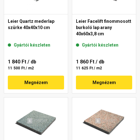
Leier Quartz mederlap
Leier Facelift finommosott
szürke 40x40x10 cm
burkoló lap arany
40x60x3,8 cm
Gyártói készleten
Gyártói készleten
1 840 Ft
/ db
1 860 Ft
/ db
11 500 Ft / m2
11 625 Ft / m2
Megnézem
Megnézem