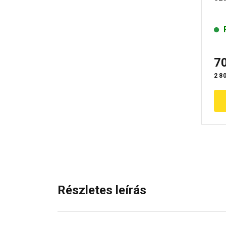
7
2 80
Részletes leírás