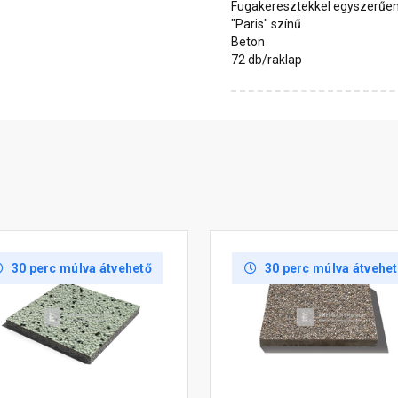
Fugakeresztekkel egyszerűen
"Paris" színű
Beton
72 db/raklap
30 perc múlva átvehető
30 perc múlva átvehe