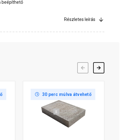
 beépíthető
Részletes leírás
Előző
Következő
tő
30 perc múlva átvehető