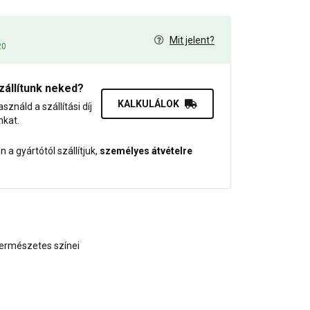
Mit jelent?
20
zállítunk neked?
KALKULÁLOK
asználd a szállítási díj
nkat.
 a gyártótól szállítjuk,
személyes átvételre
ermészetes színei