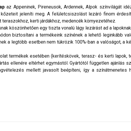
lap
az Appeninek, Pireneusok, Ardennek, Alpok színvilágát idéz
zeteit jeleníti meg. A felületcsiszolást lezáró finom érdesít
t teraszokhoz, kerti járdákhoz, medencék környezetéhez.
nak köszönhetően egy tiszta vonalú lágy lezárást ad a lapoknak
don biztosítani a termékeink színének a lehető leginkább val
nek a legtöbb esetben nem tükrözik 100%-ban a valóságot, a ké
kolat termékek esetében (kerítéskövek, terasz- és kerti lapok
ás ellenére eltérhet egymástól. Gyártótól független ajánlás sze
gvételezés mellett javasolt beépíteni, így a színátmenete