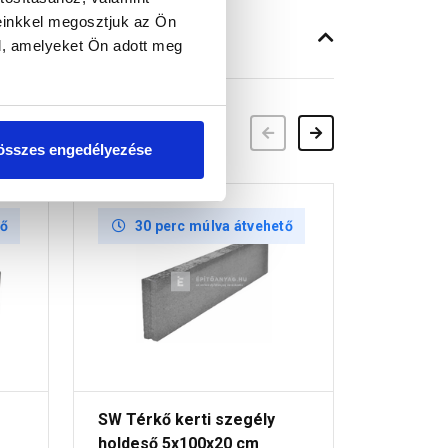
einkkel megosztjuk az Ön
l, amelyeket Ön adott meg
Előző
Következő
összes engedélyezése
tő
30 perc múlva átvehető
30 
SW Térkő kerti szegély
SW Térkő
holdeső 5x100x20 cm
dióhéj 