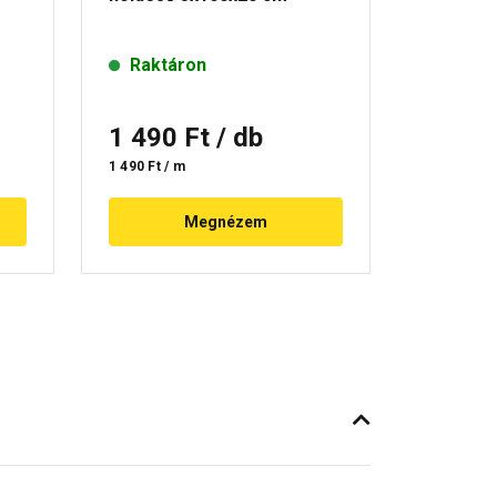
Raktáron
Raktá
1 490 Ft
/ db
1 490
1 490 Ft / m
1 490 Ft / 
Megnézem