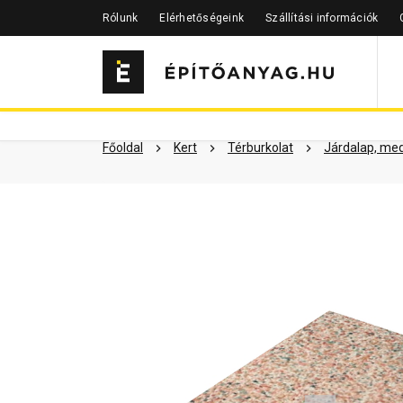
Rólunk
Elérhetőségeink
Szállítási információk
Szükséged lehet rá
Részletes 
Kapcsolódó cikkek
Főoldal
Kert
Térburkolat
Járdalap, me