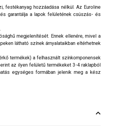
i, festékanyag hozzáadása nélkül. Az Euroline
és garantálja a lapok felületének csúszás- és
.
ósághű megjelenítését. Ennek ellenére, mivel a
peken látható színek árnyalataikban eltérhetnek
, térkő termékek) a felhasznált színkomponensek
rint az ilyen felületű termékeket 3-4 raklapból
s hatás egységes formában jelenik meg a kész