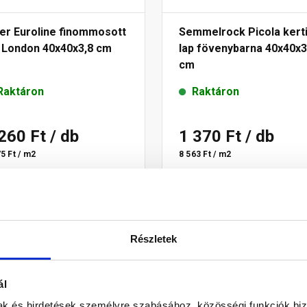
er Euroline finommosott
Semmelrock Picola kert
p London 40x40x3,8 cm
lap fövenybarna 40x40x3
cm
Raktáron
Raktáron
 260 Ft
/ db
1 370 Ft
/ db
5 Ft / m2
8 563 Ft / m2
Megnézem
Megnézem
Részletek
ál
mak és hirdetések személyre szabásához, közösségi funkciók biz