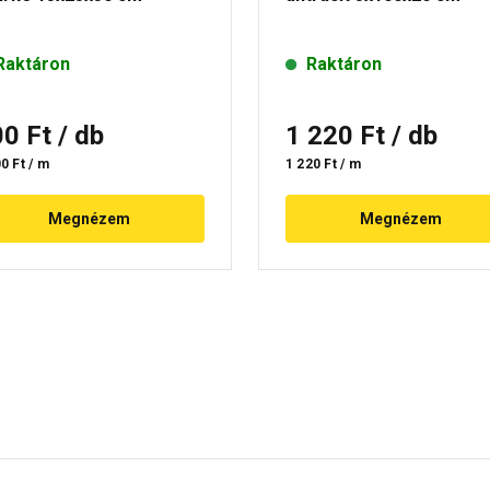
Raktáron
Raktáron
00 Ft
/ db
1 220 Ft
/ db
0 Ft / m
1 220 Ft / m
Megnézem
Megnézem