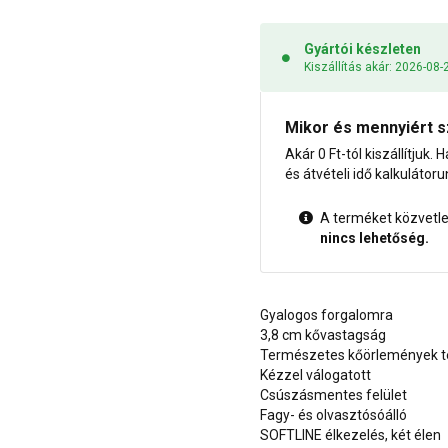
Gyártói készleten
Kiszállítás akár: 2026-08-
Mikor és mennyiért s
Akár 0 Ft-tól kiszállítjuk. H
és átvételi idő kalkulátoru
A terméket közvetlen
nincs lehetőség.
Gyalogos forgalomra
3,8 cm kővastagság
Természetes kőörlemények t
Kézzel válogatott
Csúszásmentes felület
Fagy- és olvasztósóálló
SOFTLINE élkezelés, két élen