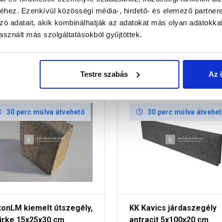
hez. Ezenkívül közösségi média-, hirdető- és elemező partner
zó adatait, akik kombinálhatják az adatokat más olyan adatokka
sznált más szolgáltatásokból gyűjtöttek.
Testre szabás
Az 
30 perc múlva átvehető
30 perc múlva átvehe
tonLM kiemelt útszegély,
KK Kavics járdaszegély
ürke 15x25x30 cm
antracit 5x100x20 cm