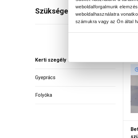
weboldalforgalmunk elemzésé
Szükséged lehet rá
weboldalhasználatra vonatko
számukra vagy az Ön által ha
Kerti szegély
Gyeprács
Folyóka
Be
sz