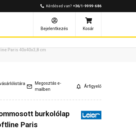
Kérdésed van?
+36/1-9999-686
ények
Kérdések és válaszok
Bejelentkezés
Kosár
tline Paris 40x40x3,8 cm
Megosztás e-
ásárlólistára
Árfigyelő
mailben
inommosott burkolólap
ftline Paris