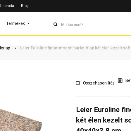
Garancia
Blog
leírás
Termékinformáció
Dokumentumok
Vásárlói vélem
Termékek
derlap
Leier Euroline finommosott burkolólap két élen kezelt sof
Bev
Összehasonlítás
Leier Euroline f
két élen kezelt so
40x40x3,8 cm