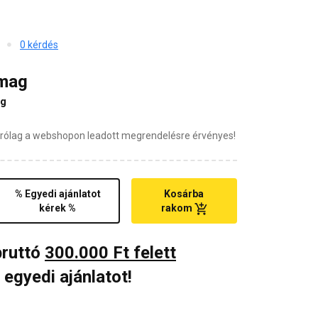
0 kérdés
omag
ag
zárólag a webshopon leadott megrendelésre érvényes!
% Egyedi ajánlatot
Kosárba
kérek %
rakom
bruttó
300.000 Ft felett
 egyedi ajánlatot!