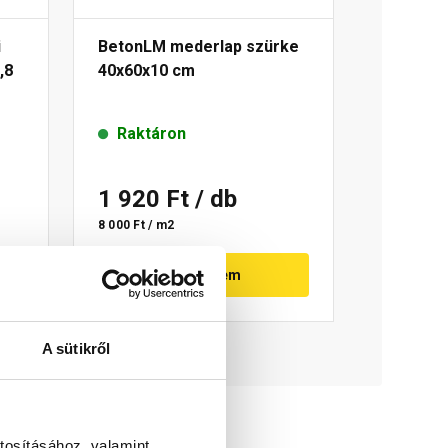
i
BetonLM mederlap szürke
,8
40x60x10 cm
Raktáron
1 920 Ft
/ db
8 000 Ft / m2
Megnézem
A sütikről
tosításához, valamint