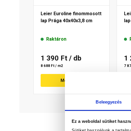
Leier Euroline finommosott
Lei
lap Prága 40x40x3,8 cm
la
Raktáron
1 390 Ft
/ db
1
8 688 Ft / m2
7 87
Megnézem
Beleegyezés
Ez a weboldal sütiket haszn
Sütiket használunk a tartal