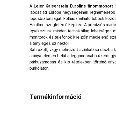
A
Leier Kaiserstein Euroline finommosott 
lapcsalád Európa hegységeinek legnemesebb kő
lépésbiztonságát. Felhasználható többek közöt
Hardline szögletes élképzés. A precíziós marás
Igyekeztünk minden technikailag lehetséges mó
monitorok és telefonok kijelzőin megjelenő szí
a tényleges színektől.
Satírozott, vagy melírozott színhatású díszbur
aránya elemen belül a leggondosabb üzemi gyárt
párhuzamosan és kis tételekben történő anya
burkolaton.
Termékinformáció