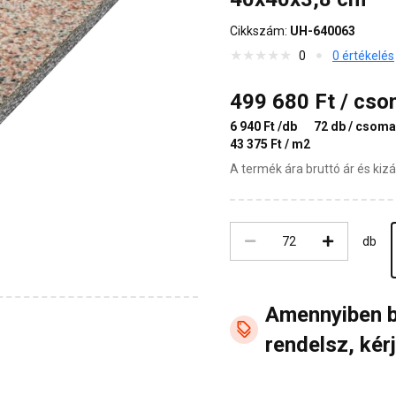
Cikkszám:
UH-640063
0
0 értékelés
499 680 Ft / cs
6 940 Ft /db
72 db / csom
43 375 Ft / m2
A termék ára bruttó ár és ki
db
Amennyiben 
rendelsz, kérj