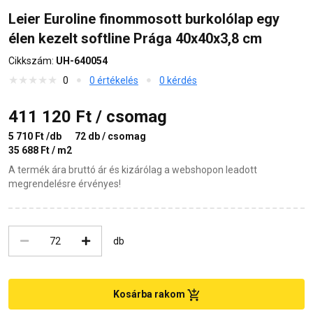
Leier Euroline finommosott burkolólap egy
élen kezelt softline Prága 40x40x3,8 cm
Cikkszám:
UH-640054
0
0 értékelés
0 kérdés
411 120 Ft / csomag
5 710 Ft /db
72 db / csomag
35 688 Ft / m2
A termék ára bruttó ár és kizárólag a webshopon leadott
megrendelésre érvényes!
db
Kosárba rakom