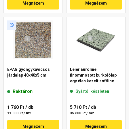
Megnézem
Megnézem
EPAG gyöngykavicsos
Leier Euroline
járdalap 40x40x5 cm
finommosott burkolólap
egy élen kezelt softline
London 40x40x3,8 cm
Raktáron
Gyártói készleten
1 760 Ft
/ db
5 710 Ft
/ db
11 000 Ft / m2
35 688 Ft / m2
Megnézem
Megnézem