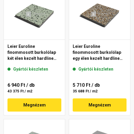
Leier Euroline
Leier Euroline
finommosott burkolólap
finommosott burkolólap
két élen kezelt hardline
egy élen kezelt hardline
London 40x40x3,8 cm
Prága 40x40x3,8 cm
Gyártói készleten
Gyártói készleten
6 940 Ft
/ db
5 710 Ft
/ db
43 375 Ft / m2
35 688 Ft / m2
Megnézem
Megnézem