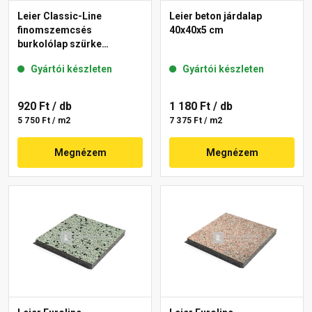
Leier Classic-Line
Leier beton járdalap
finomszemcsés
40x40x5 cm
burkolólap szürke
40x40x3,8 cm
Gyártói készleten
Gyártói készleten
920 Ft
/ db
1 180 Ft
/ db
5 750 Ft / m2
7 375 Ft / m2
Megnézem
Megnézem