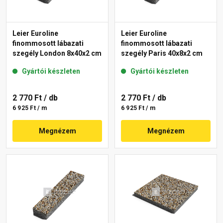
Leier Euroline
Leier Euroline
finommosott lábazati
finommosott lábazati
szegély London 8x40x2 cm
szegély Paris 40x8x2 cm
Gyártói készleten
Gyártói készleten
2 770 Ft
/ db
2 770 Ft
/ db
6 925 Ft / m
6 925 Ft / m
Megnézem
Megnézem