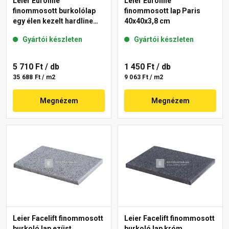
Leier Euroline
Leier Euroline
finommosott burkolólap
finommosott lap Paris
egy élen kezelt hardline
40x40x3,8 cm
London 40x40x3,8 cm
Gyártói készleten
Gyártói készleten
5 710 Ft
/ db
1 450 Ft
/ db
35 688 Ft / m2
9 063 Ft / m2
Megnézem
Megnézem
Leier Facelift finommosott
Leier Facelift finommosott
burkoló lap ezüst
burkoló lap króm