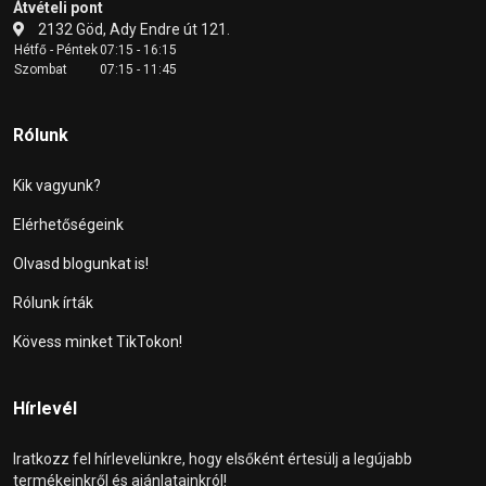
Átvételi pont
2132 Göd, Ady Endre út 121.
Hétfő - Péntek
07:15 - 16:15
Szombat
07:15 - 11:45
Rólunk
Kik vagyunk?
Elérhetőségeink
Olvasd blogunkat is!
Rólunk írták
Kövess minket TikTokon!
Hírlevél
Iratkozz fel hírlevelünkre, hogy elsőként értesülj a legújabb
termékeinkről és ajánlatainkról!