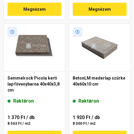
Megnézem
Megnézem
Semmelrock Picola kerti
BetonLM mederlap szürke
lap fövenybarna 40x40x3,8
40x60x10 cm
cm
Raktáron
Raktáron
1 370 Ft
/ db
1 920 Ft
/ db
8 563 Ft / m2
8 000 Ft / m2