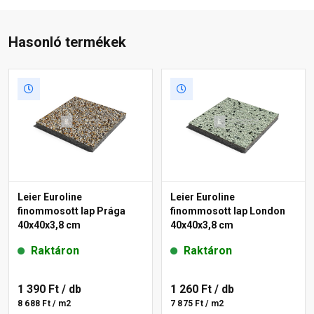
Hasonló termékek
Leier Euroline
Leier Euroline
finommosott lap Prága
finommosott lap London
40x40x3,8 cm
40x40x3,8 cm
Raktáron
Raktáron
1 390 Ft
/ db
1 260 Ft
/ db
8 688 Ft / m2
7 875 Ft / m2