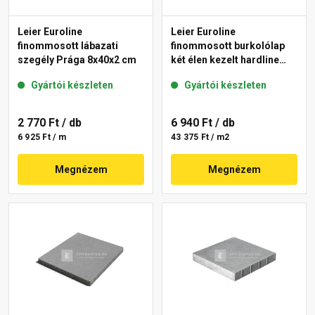
Leier Euroline
Leier Euroline
finommosott lábazati
finommosott burkolólap
szegély Prága 8x40x2 cm
két élen kezelt hardline
Prága 40x40x3,8 cm
Gyártói készleten
Gyártói készleten
2 770 Ft
/ db
6 940 Ft
/ db
6 925 Ft / m
43 375 Ft / m2
Megnézem
Megnézem