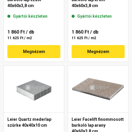
40x60x3,8 cm
40x60x3,8 cm
Gyártói készleten
Gyártói készleten
1 860 Ft
/ db
1 860 Ft
/ db
11 625 Ft / m2
11 625 Ft / m2
Megnézem
Megnézem
Leier Quartz mederlap
Leier Facelift finommosott
szürke 40x40x10 cm
burkoló lap arany
40x60x3,8 cm