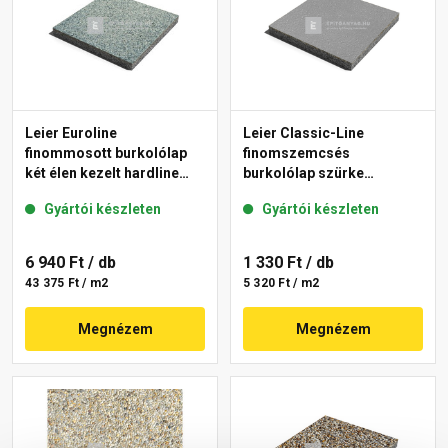
Leier Euroline
Leier Classic-Line
finommosott burkolólap
finomszemcsés
két élen kezelt hardline
burkolólap szürke
Berlin 40x40x3,8 cm
50x50x3,8 cm
Gyártói készleten
Gyártói készleten
6 940 Ft
/ db
1 330 Ft
/ db
43 375 Ft / m2
5 320 Ft / m2
Megnézem
Megnézem