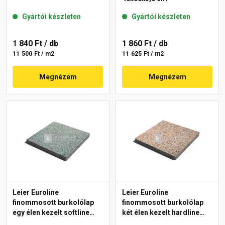
Gyártói készleten
Gyártói készleten
1 840 Ft
/ db
1 860 Ft
/ db
11 500 Ft / m2
11 625 Ft / m2
Megnézem
Megnézem
Leier Euroline
Leier Euroline
finommosott burkolólap
finommosott burkolólap
egy élen kezelt softline
két élen kezelt hardline
Berlin 40x40x3,8 cm
Paris 40x40x3,8 cm