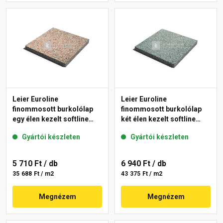
Leier Euroline
Leier Euroline
finommosott burkolólap
finommosott burkolólap
egy élen kezelt softline
két élen kezelt softline
Paris 40x40x3,8 cm
Berlin 40x40x3,8 cm
Gyártói készleten
Gyártói készleten
5 710 Ft
/ db
6 940 Ft
/ db
35 688 Ft / m2
43 375 Ft / m2
Megnézem
Megnézem