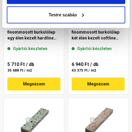
Testre szabás
Leier Euroline
Leier Euroline
finommosott burkolólap
finommosott burkolólap
egy élen kezelt hardline
két élen kezelt softline
Berlin 40x40x3,8 cm
Paris 40x40x3,8 cm
Gyártói készleten
Gyártói készleten
5 710 Ft
/ db
6 940 Ft
/ db
35 688 Ft / m2
43 375 Ft / m2
Megnézem
Megnézem