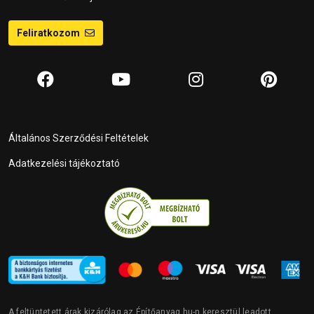
Feliratkozom
Általános Szerződési Feltételek
Adatkezelési tájékoztató
A feltüntetett árak kizárólag az Építőanyag.hu-n keresztül leadott