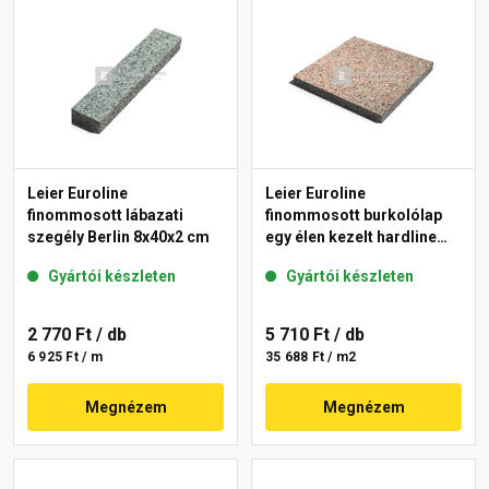
Leier Euroline
Leier Euroline
finommosott lábazati
finommosott burkolólap
szegély Berlin 8x40x2 cm
egy élen kezelt hardline
Paris 40x40x3,8 cm
Gyártói készleten
Gyártói készleten
2 770 Ft
/ db
5 710 Ft
/ db
6 925 Ft / m
35 688 Ft / m2
Megnézem
Megnézem