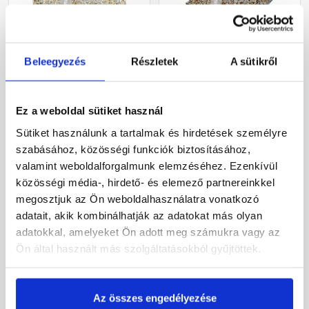
Beleegyezés
Részletek
A sütikről
Leier Classic-Line mosott
Leier Euroline
gyöngykavicsos lap
finommosott burkolólap
50x50x3,8 cm
két élen kezelt softline
Ez a weboldal sütiket használ
Prága 40x40x3,8 cm
Gyártói készleten
Gyártói készleten
Sütiket használunk a tartalmak és hirdetések személyre
szabásához, közösségi funkciók biztosításához,
valamint weboldalforgalmunk elemzéséhez. Ezenkívül
1 610 Ft
/ db
6 940 Ft
/ db
6 440 Ft / m2
43 375 Ft / m2
közösségi média-, hirdető- és elemező partnereinkkel
megosztjuk az Ön weboldalhasználatra vonatkozó
Megnézem
Megnézem
adatait, akik kombinálhatják az adatokat más olyan
adatokkal, amelyeket Ön adott meg számukra vagy az
Ön által használt más szolgáltatásokból gyűjtöttek.
Az összes engedélyezése