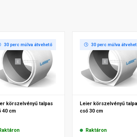
30 perc múlva átvehető
30 perc múlva átvehe
er körszelvényű talpas
Leier körszelvényű talp
ő 40 cm
cső 30 cm
Raktáron
Raktáron