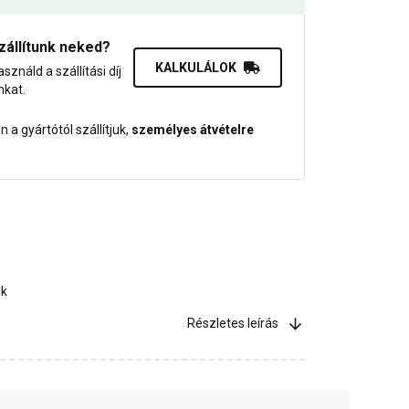
zállítunk neked?
KALKULÁLOK
asználd a szállítási díj
nkat.
 a gyártótól szállítjuk,
személyes átvételre
ik
Részletes leírás