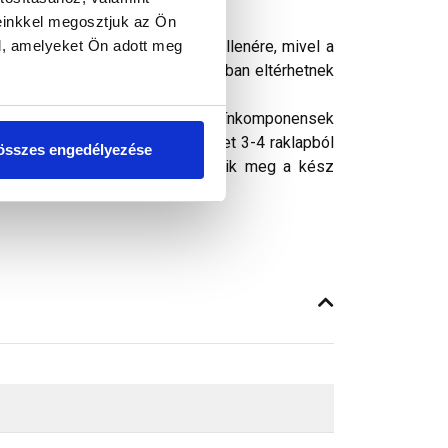
einkkel megosztjuk az Ön
l, amelyeket Ön adott meg
ósághű megjelenítését. Ennek ellenére, mivel a
peken látható színek árnyalataikban eltérhetnek
, térkő termékek) a felhasznált színkomponensek
rint az ilyen felületű termékeket 3-4 raklapból
összes engedélyezése
s hatás egységes formában jelenik meg a kész