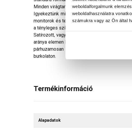
weboldalforgalmunk elemzésé
Minden virágtartó edény rendelkezik egy vízlefol
weboldalhasználatra vonatko
Igyekeztünk minden technikailag lehetséges mó
számukra vagy az Ön által ha
monitorok és telefonok kijelzőin megjelenő szí
a tényleges színektől.
Satírozott, vagy melírozott színhatású díszbur
aránya elemen belül a leggondosabb üzemi gyárt
párhuzamosan és kis tételekben történő anya
burkolaton.
Termékinformáció
Alapadatok