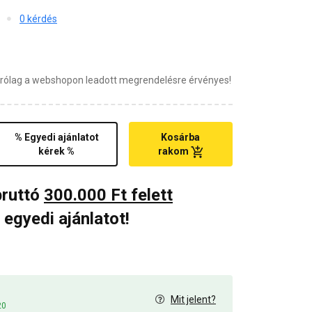
0 kérdés
zárólag a webshopon leadott megrendelésre érvényes!
% Egyedi ajánlatot
Kosárba
kérek %
rakom
bruttó
300.000 Ft felett
 egyedi ajánlatot!
Mit jelent?
20