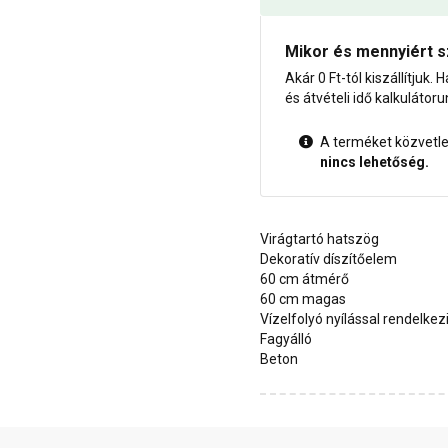
Mikor és mennyiért s
Akár 0 Ft-tól kiszállítjuk. H
és átvételi idő kalkulátoru
A terméket közvetlen
nincs lehetőség.
Virágtartó hatszög
Dekoratív díszítőelem
60 cm átmérő
60 cm magas
Vízelfolyó nyílással rendelkez
Fagyálló
Beton