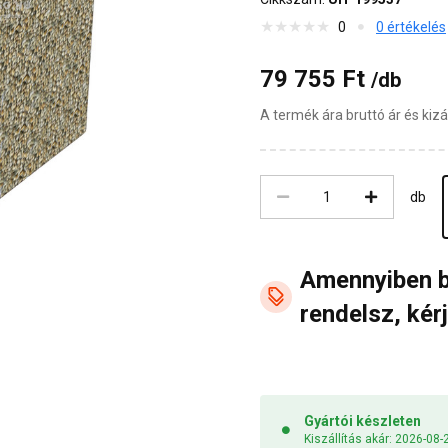
0
0 értékelés
79 755 Ft
/db
A termék ára bruttó ár és ki
db
Amennyiben 
rendelsz, kérj
Gyártói készleten
Kiszállítás akár: 2026-08-