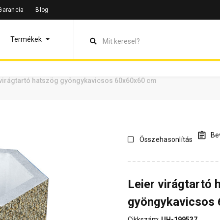
Garancia
Blog
leírás
Termékinformáció
Dokumentumok
Vásárlói vélem
Termékek
 virágtartó hatszög gyöngykavicsos 60x60x60 cm
Bev
Összehasonlítás
Leier virágtartó
gyöngykavicsos
Cikkszám:
UH-199537