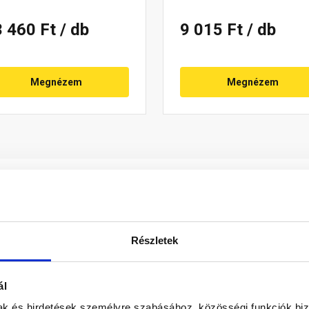
3 460 Ft
/ db
9 015 Ft
/ db
Megnézem
Megnézem
Részletek
ál
tó edények
nem csak dekorációs elemeként, de optikai térelhat
mak és hirdetések személyre szabásához, közösségi funkciók biz
örténő választás lehetőséget ad elképzelései megvalósítására.