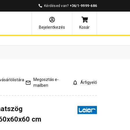
Kérdésed van?
+36/1-9999-686
ények
Kérdések és válaszok
Bejelentkezés
Kosár
Megosztás e-
ásárlólistára
Árfigyelő
mailben
 hatszög
 60x60x60 cm