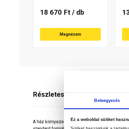
18 670 Ft
/ db
1
Megnézem
Részletes leírás
Beleegyezés
Ez a weboldal sütiket haszn
A ház környezetének kialakításában a
virágtar
Sütiket használunk a tartal
standard formákból, színekből és méretekből t