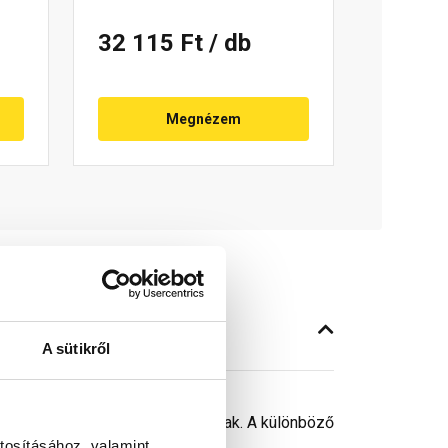
32 115 Ft
/ db
Megnézem
A sütikről
ároló elemként is felhasználhatóak. A különböző
tosításához, valamint