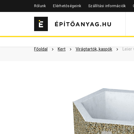
Rólunk
Elérhetőségeink
Szállítási információk
Szükséged lehet rá
Részletes 
Kapcsolódó cikkek
Főoldal
Kert
Virágtartók, kaspók
Leier