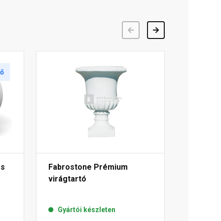
Előző
Következő
tő
as
Fabrostone Prémium
virágtartó
Gyártói készleten