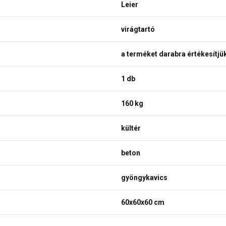
Leier
virágtartó
a terméket darabra értékesítjü
1 db
160 kg
kültér
beton
gyöngykavics
60x60x60 cm