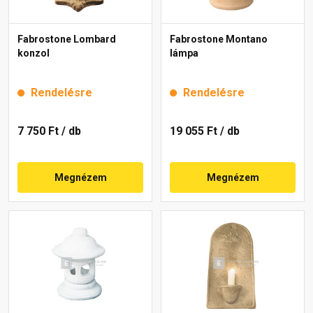
Fabrostone Lombard
Fabrostone Montano
konzol
lámpa
Rendelésre
Rendelésre
7 750 Ft
/ db
19 055 Ft
/ db
Megnézem
Megnézem