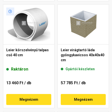
Leier körszelvényű talpas
Leier virágtartó láda
cső 40 cm
gyöngykavicsos 40x40x40
cm
Raktáron
Gyártói készleten
13 460 Ft
/ db
57 785 Ft
/ db
Megnézem
Megnézem