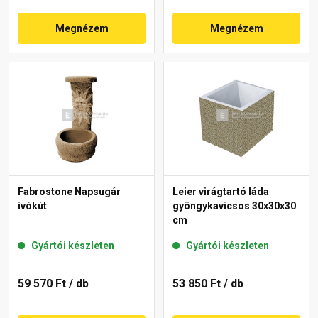
Megnézem
Megnézem
Fabrostone Napsugár
Leier virágtartó láda
ivókút
gyöngykavicsos 30x30x30
cm
Gyártói készleten
Gyártói készleten
59 570 Ft
/ db
53 850 Ft
/ db