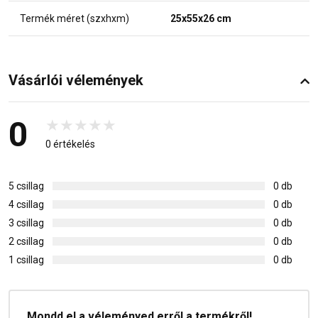
Termék méret (szxhxm)
25x55x26 cm
Vásárlói vélemények
0
0 értékelés
5 csillag
0 db
4 csillag
0 db
3 csillag
0 db
2 csillag
0 db
1 csillag
0 db
Mondd el a véleményed erről a termékről!