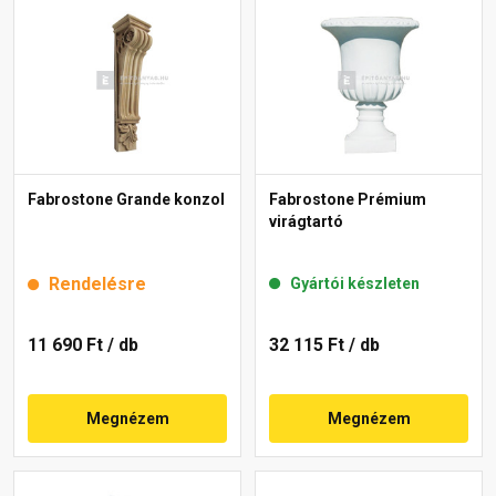
Fabrostone Grande konzol
Fabrostone Prémium
virágtartó
Rendelésre
Gyártói készleten
11 690 Ft
/ db
32 115 Ft
/ db
Megnézem
Megnézem