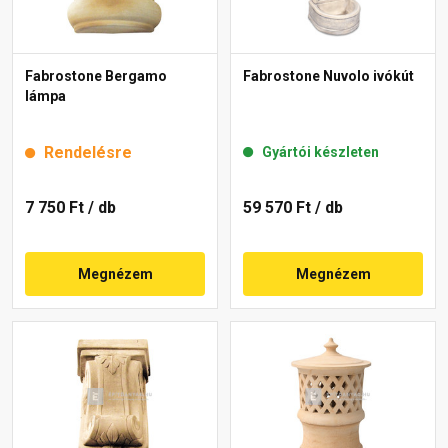
Fabrostone Bergamo
Fabrostone Nuvolo ivókút
lámpa
Rendelésre
Gyártói készleten
7 750 Ft
/ db
59 570 Ft
/ db
Megnézem
Megnézem