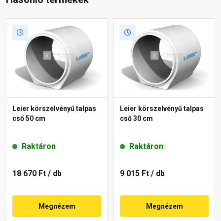
Leier körszelvényű talpas
Leier körszelvényű talpas
cső 50 cm
cső 30 cm
Raktáron
Raktáron
18 670 Ft
/ db
9 015 Ft
/ db
Megnézem
Megnézem