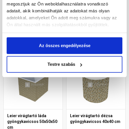
megosztjuk az Ön weboldalhasználatra vonatkozó
60x120x60 cm
adatait, akik kombinálhatják az adatokat más olyan
Gyártói készleten
Gyártói készleten
adatokkal, amelyeket Ön adott meg számukra vagy az
Ön által használt más szolgáltatásokból gyűjtöttek.
118 870 Ft
/ db
23 760 Ft
/ db
Az összes engedélyezése
Megnézem
Megnézem
Testre szabás
Leier virágtartó láda
Leier virágtartó dézsa
gyöngykavicsos 50x50x50
gyöngykavicsos 40x40 cm
cm