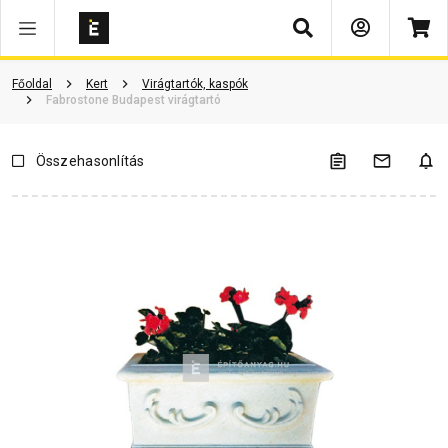
Keresés
Főoldal
Kert
Virágtartók, kaspók
Fabrostone Budapest virágtartó
Összehasonlítás