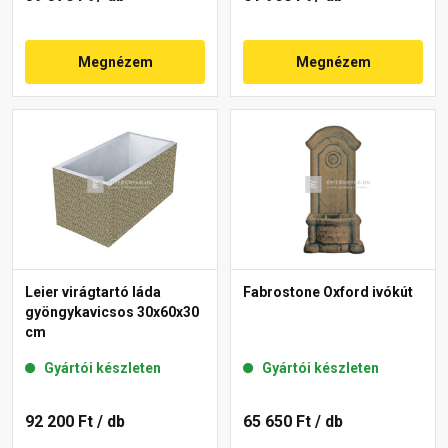
Megnézem
Megnézem
Leier virágtartó láda
Fabrostone Oxford ivókút
gyöngykavicsos 30x60x30
cm
Gyártói készleten
Gyártói készleten
92 200 Ft
/ db
65 650 Ft
/ db