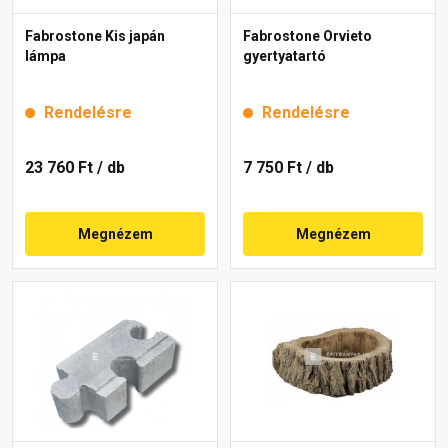
Fabrostone Kis japán
Fabrostone Orvieto
lámpa
gyertyatartó
Rendelésre
Rendelésre
23 760 Ft
/ db
7 750 Ft
/ db
Megnézem
Megnézem