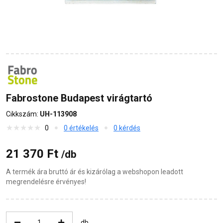
Fabrostone Budapest virágtartó
Cikkszám:
UH-113908
0
0 értékelés
0 kérdés
21 370 Ft
/db
A termék ára bruttó ár és kizárólag a webshopon leadott
megrendelésre érvényes!
db