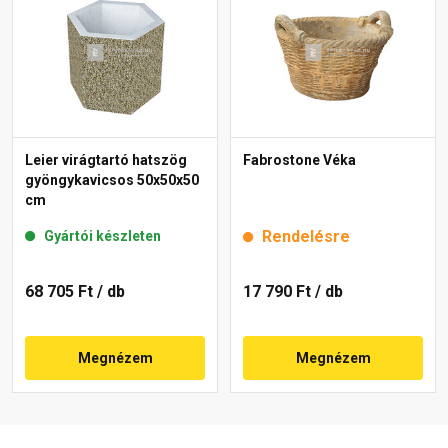
Leier virágtartó hatszög
Fabrostone Véka
gyöngykavicsos 50x50x50
cm
Rendelésre
Gyártói készleten
68 705 Ft
/ db
17 790 Ft
/ db
Megnézem
Megnézem