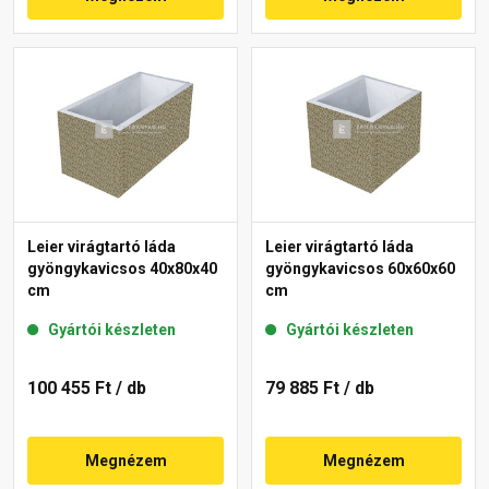
Leier virágtartó láda
Leier virágtartó láda
gyöngykavicsos 40x80x40
gyöngykavicsos 60x60x60
cm
cm
Gyártói készleten
Gyártói készleten
100 455 Ft
/ db
79 885 Ft
/ db
Megnézem
Megnézem