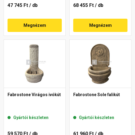
47 745 Ft
/ db
68 455 Ft
/ db
Megnézem
Megnézem
Fabrostone Virágos ivókút
Fabrostone Sole falikút
Gyártói készleten
Gyártói készleten
59 570 Ft
/ db
61 960 Ft
/ db