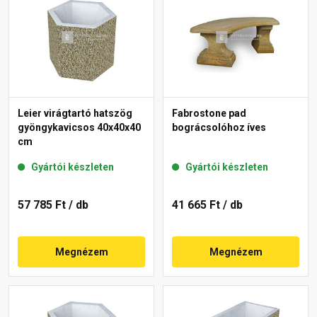
Leier virágtartó hatszög
Fabrostone pad
gyöngykavicsos 40x40x40
bográcsolóhoz íves
cm
Gyártói készleten
Gyártói készleten
57 785 Ft
/ db
41 665 Ft
/ db
Megnézem
Megnézem