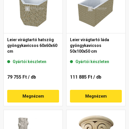
Leier virágtartó hatszög
Leier virágtartó láda
gyöngykavicsos 60x60x60
gyöngykavicsos
cm
50x100x50 cm
Gyártói készleten
Gyártói készleten
79 755 Ft
/ db
111 885 Ft
/ db
Megnézem
Megnézem