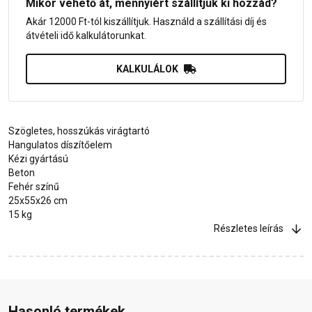
Mikor vehető át, mennyiért szállítjuk ki hozzád?
Akár 12000 Ft-tól kiszállítjuk. Használd a szállítási díj és
átvételi idő kalkulátorunkat.
KALKULÁLOK
Szögletes, hosszúkás virágtartó
Hangulatos díszítőelem
Kézi gyártású
Beton
Fehér színű
25x55x26 cm
15 kg
Részletes leírás
Hasonló termékek