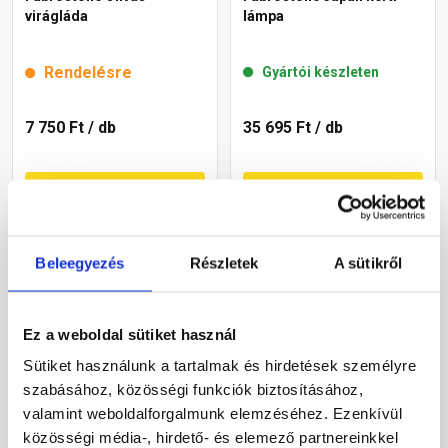
virágláda
lámpa
Rendelésre
Gyártói készleten
7 750 Ft
/ db
35 695 Ft
/ db
Megnézem
Megnézem
Beleegyezés
Részletek
A sütikről
Ez a weboldal sütiket használ
Sütiket használunk a tartalmak és hirdetések személyre
szabásához, közösségi funkciók biztosításához,
valamint weboldalforgalmunk elemzéséhez. Ezenkívül
Leier virágtartó láda
Fabrostone Homokkő
közösségi média-, hirdető- és elemező partnereinkkel
gyöngykavicsos
vályú