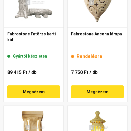
Fabrostone Fatörzs kerti
Fabrostone Ancona lámpa
kút
Rendelésre
Gyártói készleten
89 415 Ft
/ db
7 750 Ft
/ db
Megnézem
Megnézem