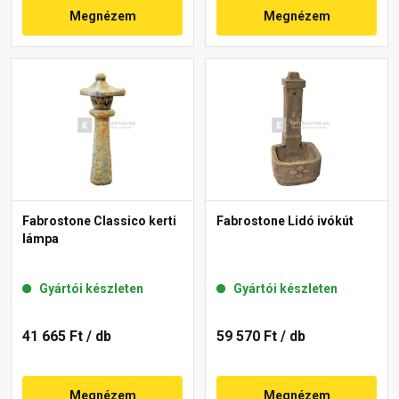
Megnézem
Megnézem
Fabrostone Classico kerti
Fabrostone Lidó ivókút
lámpa
Gyártói készleten
Gyártói készleten
41 665 Ft
/ db
59 570 Ft
/ db
Megnézem
Megnézem