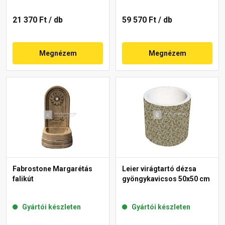
21 370 Ft
/ db
59 570 Ft
/ db
Megnézem
Megnézem
Fabrostone Margarétás
Leier virágtartó dézsa
falikút
gyöngykavicsos 50x50 cm
Gyártói készleten
Gyártói készleten