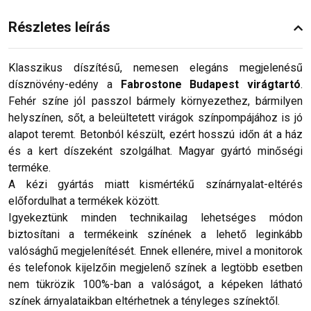
Részletes leírás
Klasszikus díszítésű, nemesen elegáns megjelenésű
dísznövény-edény a
Fabrostone Budapest virágtartó
.
Fehér színe jól passzol bármely környezethez, bármilyen
helyszínen, sőt, a beleültetett virágok színpompájához is jó
alapot teremt. Betonból készült, ezért hosszú időn át a ház
és a kert díszeként szolgálhat. Magyar gyártó minőségi
terméke.
A kézi gyártás miatt kismértékű színárnyalat-eltérés
előfordulhat a termékek között.
Igyekeztünk minden technikailag lehetséges módon
biztosítani a termékeink színének a lehető leginkább
valósághű megjelenítését. Ennek ellenére, mivel a monitorok
és telefonok kijelzőin megjelenő színek a legtöbb esetben
nem tükrözik 100%-ban a valóságot, a képeken látható
színek árnyalataikban eltérhetnek a tényleges színektől.