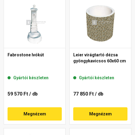
Fabrostone Ivókút
Leier virágtartó dézsa
gyöngykavicsos 60x60 cm
Gyártói készleten
Gyártói készleten
59 570 Ft
/ db
77 850 Ft
/ db
Megnézem
Megnézem