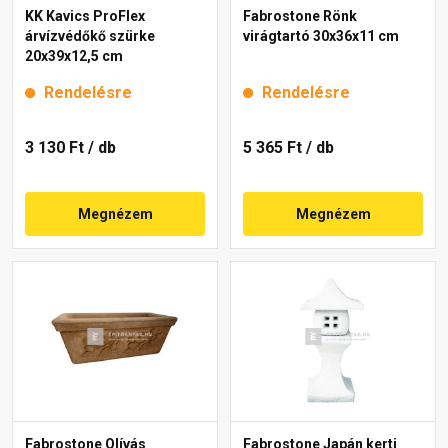
KK Kavics ProFlex
Fabrostone Rönk
árvízvédőkő szürke
virágtartó 30x36x11 cm
20x39x12,5 cm
Rendelésre
Rendelésre
3 130 Ft
/ db
5 365 Ft
/ db
Megnézem
Megnézem
Fabrostone Olívás
Fabrostone Japán kerti