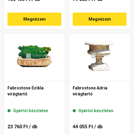
Megnézem
Megnézem
Fabrostone Szikla
Fabrostone Adria
virágtartó
virágtartó
Gyártói készleten
Gyártói készleten
23 760 Ft
/ db
44 055 Ft
/ db