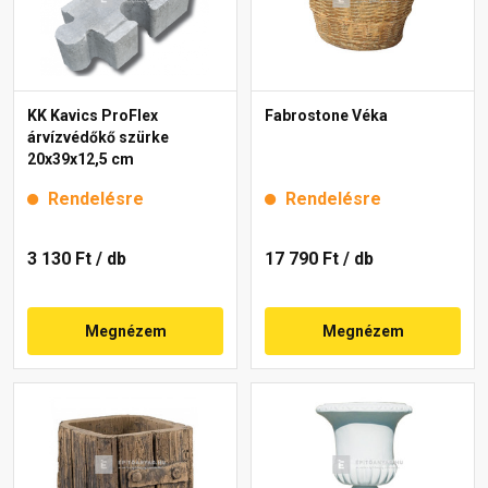
KK Kavics ProFlex
Fabrostone Véka
árvízvédőkő szürke
20x39x12,5 cm
Rendelésre
Rendelésre
3 130 Ft
/ db
17 790 Ft
/ db
Megnézem
Megnézem