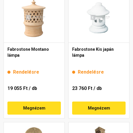
Fabrostone Montano
Fabrostone Kis japán
lámpa
lámpa
Rendelésre
Rendelésre
19 055 Ft
/ db
23 760 Ft
/ db
Megnézem
Megnézem