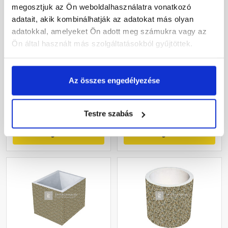
megosztjuk az Ön weboldalhasználatra vonatkozó
adatait, akik kombinálhatják az adatokat más olyan
adatokkal, amelyeket Ön adott meg számukra vagy az
Fabrostone Nuvolo ivókút
Fabrostone Homokkő
Ön által használt más szolgáltatásokból gyűjtöttek.
vályú
Gyártói készleten
Gyártói készleten
Az összes engedélyezése
59 570 Ft
/ db
23 760 Ft
/ db
Testre szabás
Megnézem
Megnézem