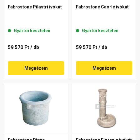
Fabrostone Pilastri ivókút
Fabrostone Caorle ivókút
Gyártói készleten
Gyártói készleten
59 570 Ft
/ db
59 570 Ft
/ db
Megnézem
Megnézem
Fabrostone Pipec
Fabrostone Floreale ivókút