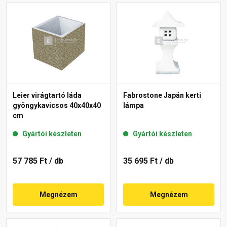
Leier virágtartó láda
Fabrostone Japán kerti
gyöngykavicsos 40x40x40
lámpa
cm
Gyártói készleten
Gyártói készleten
57 785 Ft
/ db
35 695 Ft
/ db
Megnézem
Megnézem