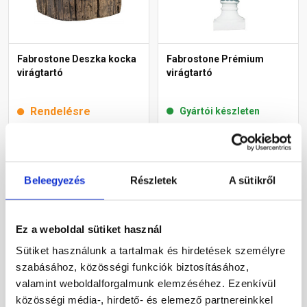
Fabrostone Deszka kocka
Fabrostone Prémium
virágtartó
virágtartó
Rendelésre
Gyártói készleten
3 450 Ft
/ db
32 115 Ft
/ db
Beleegyezés
Részletek
A sütikről
Megnézem
Megnézem
Ez a weboldal sütiket használ
Sütiket használunk a tartalmak és hirdetések személyre
szabásához, közösségi funkciók biztosításához,
valamint weboldalforgalmunk elemzéséhez. Ezenkívül
közösségi média-, hirdető- és elemező partnereinkkel