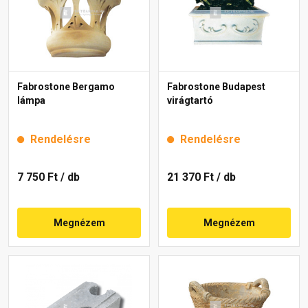
Fabrostone Bergamo
Fabrostone Budapest
lámpa
virágtartó
Rendelésre
Rendelésre
7 750 Ft
/ db
21 370 Ft
/ db
Megnézem
Megnézem