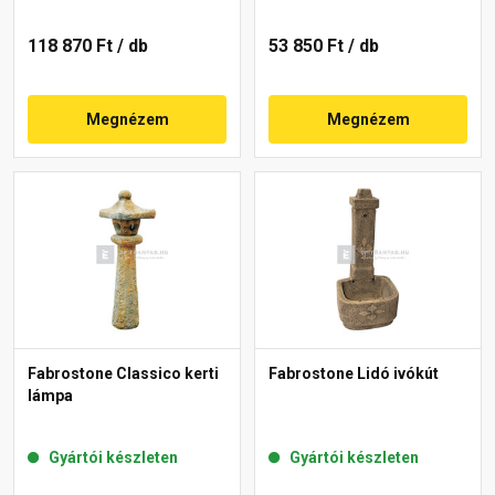
118 870 Ft
/ db
53 850 Ft
/ db
Megnézem
Megnézem
Fabrostone Classico kerti
Fabrostone Lidó ivókút
lámpa
Gyártói készleten
Gyártói készleten