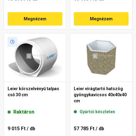
Megnézem
Megnézem
Leier körszelvényű talpas
Leier virágtartó hatszög
cső 30 cm
gyöngykavicsos 40x40x40
cm
Raktáron
Gyártói készleten
9 015 Ft
/ db
57 785 Ft
/ db