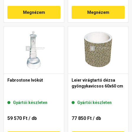
Megnézem
Megnézem
Fabrostone Ivókút
Leier virágtartó dézsa
gyöngykavicsos 60x60 cm
Gyártói készleten
Gyártói készleten
59 570 Ft
/ db
77 850 Ft
/ db