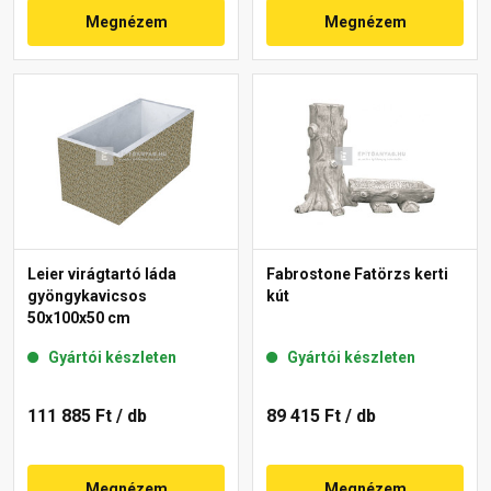
Megnézem
Megnézem
Leier virágtartó láda
Fabrostone Fatörzs kerti
gyöngykavicsos
kút
50x100x50 cm
Gyártói készleten
Gyártói készleten
111 885 Ft
/ db
89 415 Ft
/ db
Megnézem
Megnézem