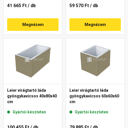
41 665 Ft
/ db
59 570 Ft
/ db
Megnézem
Megnézem
Leier virágtartó láda
Leier virágtartó láda
gyöngykavicsos 40x80x40
gyöngykavicsos 60x60x60
cm
cm
Gyártói készleten
Gyártói készleten
100 455 Ft
/ db
79 885 Ft
/ db