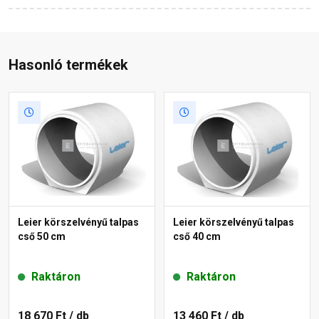
Hasonló termékek
Leier körszelvényű talpas
Leier körszelvényű talpas
cső 50 cm
cső 40 cm
Raktáron
Raktáron
18 670 Ft
/ db
13 460 Ft
/ db