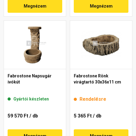
Megnézem
Megnézem
Fabrostone Napsugár
Fabrostone Rönk
ivókút
virágtartó 30x36x11 cm
Rendelésre
Gyártói készleten
59 570 Ft
/ db
5 365 Ft
/ db
Megnézem
Megnézem