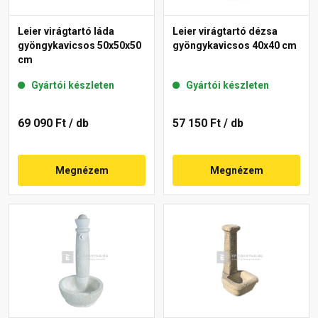
Leier virágtartó láda
Leier virágtartó dézsa
gyöngykavicsos 50x50x50
gyöngykavicsos 40x40 cm
cm
Gyártói készleten
Gyártói készleten
69 090 Ft
/ db
57 150 Ft
/ db
Megnézem
Megnézem