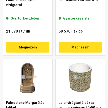
virágtartó
Gyártói készleten
Gyártói készleten
21 370 Ft
/ db
59 570 Ft
/ db
Megnézem
Megnézem
Fabrostone Margarétás
Leier virágtartó dézsa
falikút
gyöngykavicsos 50x50 cm