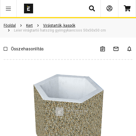
Keresés
Vásárlói vélemények
Kérdések és válaszok
Kapcsolódó cikkek
Főoldal
Kert
Virágtartók, kaspók
Leier virágtartó hatszög gyöngykavicsos 50x50x50 cm
Összehasonlítás