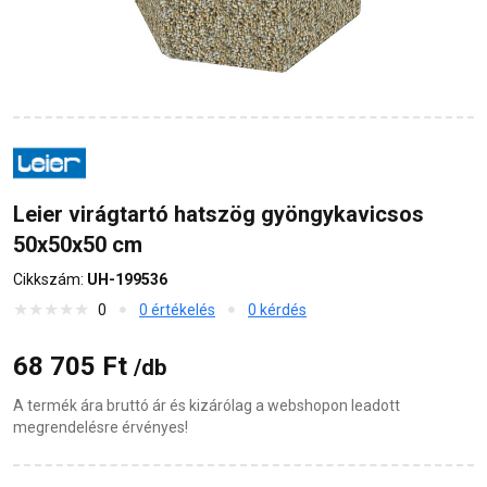
Leier virágtartó hatszög gyöngykavicsos
50x50x50 cm
Cikkszám:
UH-199536
0
0 értékelés
0 kérdés
68 705 Ft
/db
A termék ára bruttó ár és kizárólag a webshopon leadott
megrendelésre érvényes!