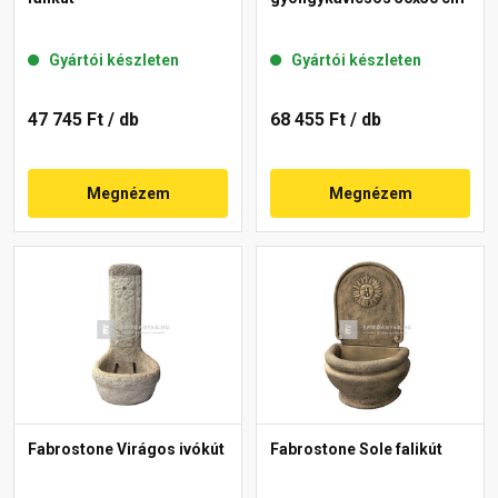
Gyártói készleten
Gyártói készleten
47 745 Ft
/ db
68 455 Ft
/ db
Megnézem
Megnézem
Fabrostone Virágos ivókút
Fabrostone Sole falikút