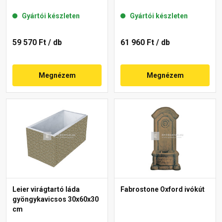
Gyártói készleten
Gyártói készleten
59 570 Ft
/ db
61 960 Ft
/ db
Megnézem
Megnézem
Leier virágtartó láda
Fabrostone Oxford ivókút
gyöngykavicsos 30x60x30
cm