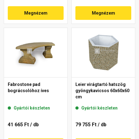
Megnézem
Megnézem
Fabrostone pad
Leier virágtartó hatszög
bográcsolóhoz íves
gyöngykavicsos 60x60x60
cm
Gyártói készleten
Gyártói készleten
41 665 Ft
/ db
79 755 Ft
/ db