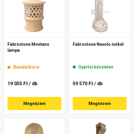
Fabrostone Montano
Fabrostone Nuvolo ivókút
lámpa
Rendelésre
Gyártói készleten
19 055 Ft
/ db
59 570 Ft
/ db
Megnézem
Megnézem