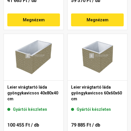
41 665 Ft
/ db
59 570 Ft
/ db
Megnézem
Megnézem
Leier virágtartó láda
Leier virágtartó láda
gyöngykavicsos 40x80x40
gyöngykavicsos 60x60x60
cm
cm
Gyártói készleten
Gyártói készleten
100 455 Ft
/ db
79 885 Ft
/ db