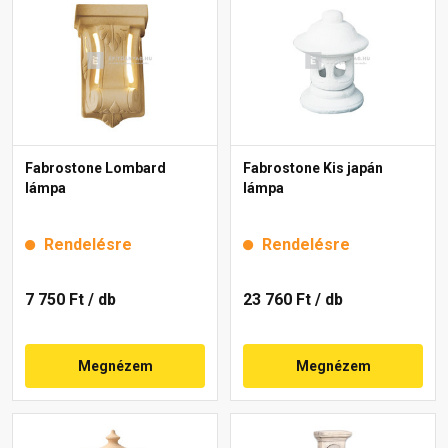
Fabrostone Lombard
Fabrostone Kis japán
lámpa
lámpa
Rendelésre
Rendelésre
7 750 Ft
/ db
23 760 Ft
/ db
Megnézem
Megnézem