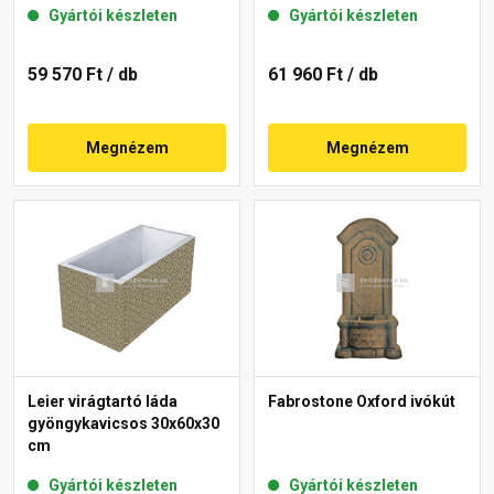
Gyártói készleten
Gyártói készleten
59 570 Ft
/ db
61 960 Ft
/ db
Megnézem
Megnézem
Leier virágtartó láda
Fabrostone Oxford ivókút
gyöngykavicsos 30x60x30
cm
Gyártói készleten
Gyártói készleten