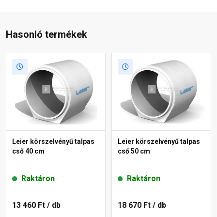
Hasonló termékek
Leier körszelvényű talpas
Leier körszelvényű talpas
cső 40 cm
cső 50 cm
Raktáron
Raktáron
13 460 Ft
/ db
18 670 Ft
/ db