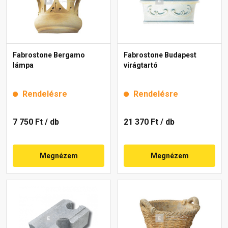
Fabrostone Bergamo
Fabrostone Budapest
lámpa
virágtartó
Rendelésre
Rendelésre
7 750 Ft
/ db
21 370 Ft
/ db
Megnézem
Megnézem