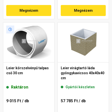
Megnézem
Megnézem
Leier körszelvényű talpas
Leier virágtartó láda
cső 30 cm
gyöngykavicsos 40x40x40
cm
Raktáron
Gyártói készleten
9 015 Ft
/ db
57 785 Ft
/ db