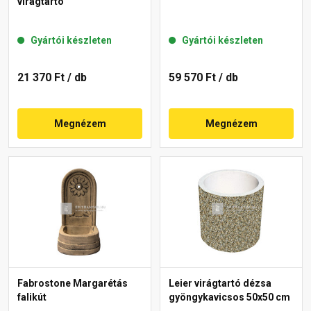
virágtartó
Gyártói készleten
Gyártói készleten
21 370 Ft
/ db
59 570 Ft
/ db
Megnézem
Megnézem
Fabrostone Margarétás
Leier virágtartó dézsa
falikút
gyöngykavicsos 50x50 cm