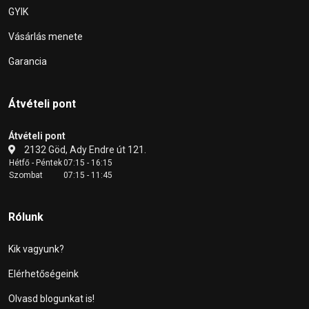
GYIK
Vásárlás menete
Garancia
Átvételi pont
Átvételi pont
2132 Göd, Ady Endre út 121.
Hétfő - Péntek
07:15 - 16:15
Szombat
07:15 - 11:45
Rólunk
Kik vagyunk?
Elérhetőségeink
Olvasd blogunkat is!