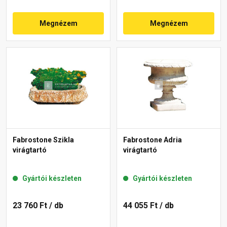
Megnézem
Megnézem
Fabrostone Szikla
Fabrostone Adria
virágtartó
virágtartó
Gyártói készleten
Gyártói készleten
23 760 Ft
/ db
44 055 Ft
/ db