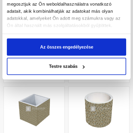
megosztjuk az Ön weboldalhasználatra vonatkozó
adatait, akik kombinálhatják az adatokat más olyan
Leier virágtartó láda
Fabrostone Homokkő
adatokkal, amelyeket Ön adott meg számukra vagy az
gyöngykavicsos
vályú
Ön által használt más szolgáltatásokból gyűjtöttek.
60x120x60 cm
Gyártói készleten
Gyártói készleten
Az összes engedélyezése
118 870 Ft
/ db
23 760 Ft
/ db
Testre szabás
Megnézem
Megnézem