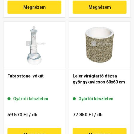
Megnézem
Megnézem
Fabrostone Ivókút
Leier virágtartó dézsa
gyöngykavicsos 60x60 cm
Gyártói készleten
Gyártói készleten
59 570 Ft
/ db
77 850 Ft
/ db