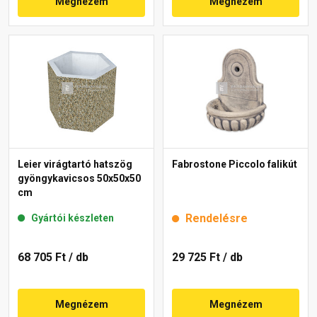
Megnézem
Megnézem
Leier virágtartó hatszög
Fabrostone Piccolo falikút
gyöngykavicsos 50x50x50
cm
Rendelésre
Gyártói készleten
68 705 Ft
/ db
29 725 Ft
/ db
Megnézem
Megnézem