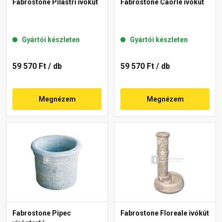
Fabrostone Pilastri ivókút
Fabrostone Caorle ivókút
Gyártói készleten
Gyártói készleten
59 570 Ft
/ db
59 570 Ft
/ db
Megnézem
Megnézem
Fabrostone Pipec
Fabrostone Floreale ivókút