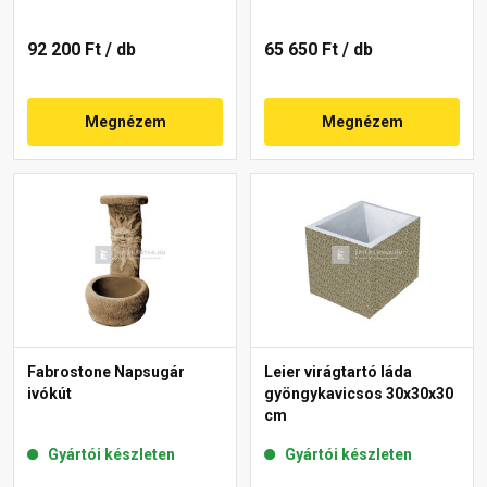
92 200 Ft
/ db
65 650 Ft
/ db
Megnézem
Megnézem
Fabrostone Napsugár
Leier virágtartó láda
ivókút
gyöngykavicsos 30x30x30
cm
Gyártói készleten
Gyártói készleten