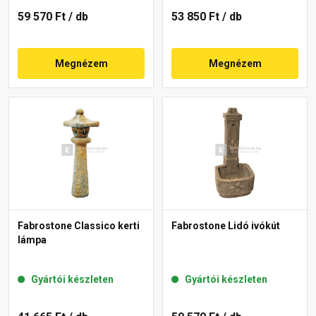
59 570 Ft
/ db
53 850 Ft
/ db
Megnézem
Megnézem
Fabrostone Classico kerti
Fabrostone Lidó ivókút
lámpa
Gyártói készleten
Gyártói készleten