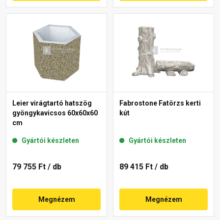
Leier virágtartó hatszög
Fabrostone Fatörzs kerti
gyöngykavicsos 60x60x60
kút
cm
Gyártói készleten
Gyártói készleten
79 755 Ft
/ db
89 415 Ft
/ db
Megnézem
Megnézem