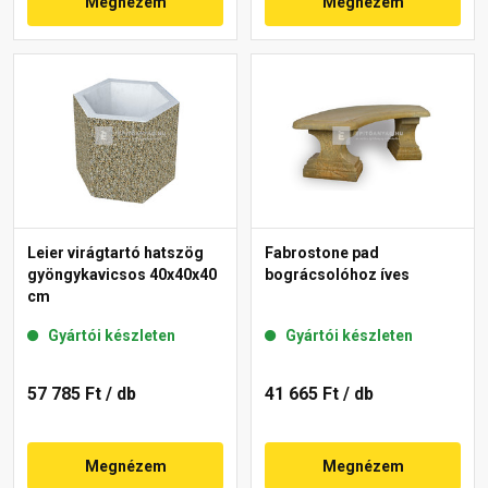
Megnézem
Megnézem
Leier virágtartó hatszög
Fabrostone pad
gyöngykavicsos 40x40x40
bográcsolóhoz íves
cm
Gyártói készleten
Gyártói készleten
57 785 Ft
/ db
41 665 Ft
/ db
Megnézem
Megnézem