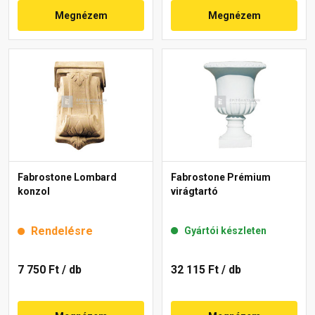
Megnézem
Megnézem
Fabrostone Lombard
Fabrostone Prémium
konzol
virágtartó
Rendelésre
Gyártói készleten
7 750 Ft
/ db
32 115 Ft
/ db