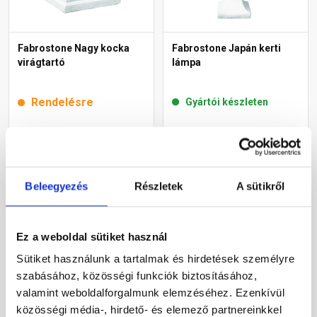
Fabrostone Nagy kocka
Fabrostone Japán kerti
virágtartó
lámpa
Rendelésre
Gyártói készleten
20 175 Ft
/ db
35 695 Ft
/ db
Beleegyezés
Részletek
A sütikről
Megnézem
Megnézem
Ez a weboldal sütiket használ
Sütiket használunk a tartalmak és hirdetések személyre
szabásához, közösségi funkciók biztosításához,
valamint weboldalforgalmunk elemzéséhez. Ezenkívül
közösségi média-, hirdető- és elemező partnereinkkel