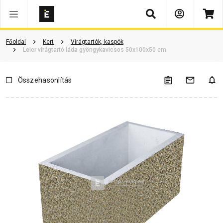
Keresés
Vásárlói vélemények
Kérdések és válaszok
Kapcsolódó cikkek
Főoldal
Kert
Virágtartók, kaspók
Leier virágtartó láda gyöngykavicsos 50x100x50 cm
Összehasonlítás