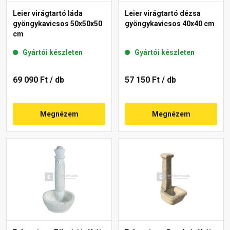
Leier virágtartó láda
Leier virágtartó dézsa
gyöngykavicsos 50x50x50
gyöngykavicsos 40x40 cm
cm
Gyártói készleten
Gyártói készleten
69 090 Ft
/ db
57 150 Ft
/ db
Megnézem
Megnézem