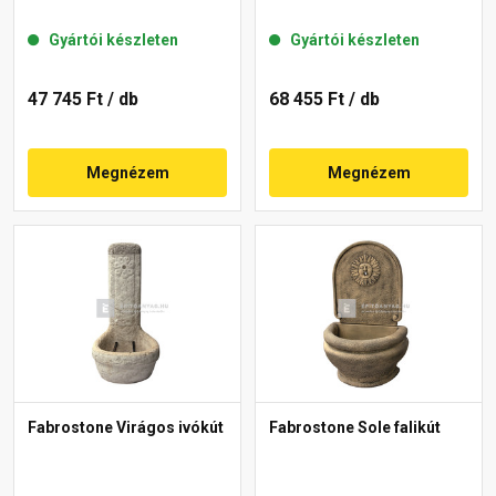
Gyártói készleten
Gyártói készleten
47 745 Ft
/ db
68 455 Ft
/ db
Megnézem
Megnézem
Fabrostone Virágos ivókút
Fabrostone Sole falikút