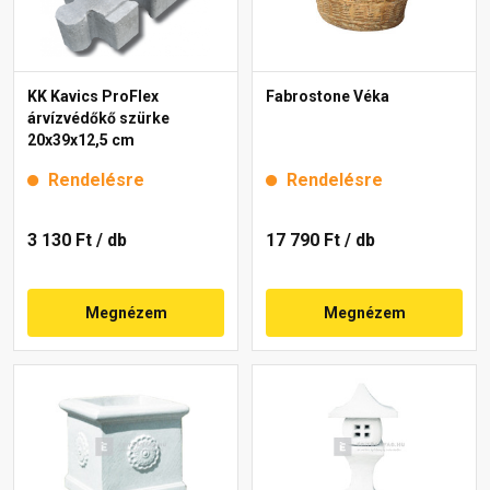
KK Kavics ProFlex
Fabrostone Véka
árvízvédőkő szürke
20x39x12,5 cm
Rendelésre
Rendelésre
3 130 Ft
/ db
17 790 Ft
/ db
Megnézem
Megnézem