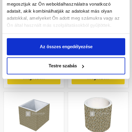
megosztjuk az Ön weboldalhasználatra vonatkozó
adatait, akik kombinálhatják az adatokat más olyan
adatokkal, amelyeket Ön adott meg számukra vagy az
Fabrostone Nuvolo ivókút
Fabrostone Homokkő
Ön által használt más szolgáltatásokból gyűjtöttek.
vályú
Gyártói készleten
Gyártói készleten
Az összes engedélyezése
59 570 Ft
/ db
23 760 Ft
/ db
Testre szabás
Megnézem
Megnézem