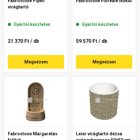
Fabrostone Pipec
Fabrostone Floreale ivókút
virágtartó
Gyártói készleten
Gyártói készleten
21 370 Ft
/ db
59 570 Ft
/ db
Megnézem
Megnézem
Fabrostone Margarétás
Leier virágtartó dézsa
falikút
gyöngykavicsos 50x50 cm