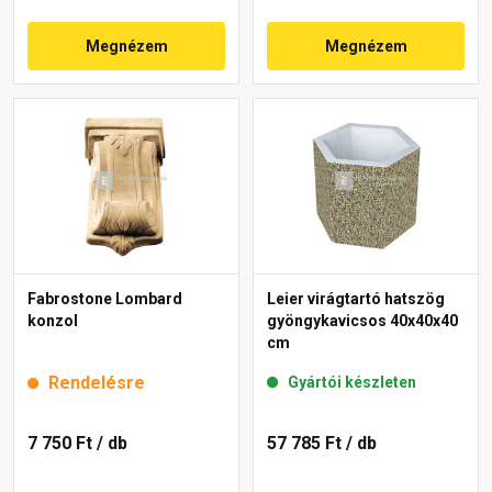
Megnézem
Megnézem
Fabrostone Lombard
Leier virágtartó hatszög
konzol
gyöngykavicsos 40x40x40
cm
Rendelésre
Gyártói készleten
7 750 Ft
/ db
57 785 Ft
/ db