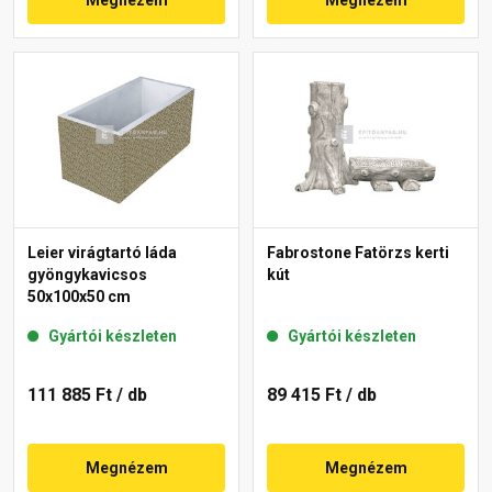
Leier virágtartó láda
Fabrostone Fatörzs kerti
gyöngykavicsos
kút
50x100x50 cm
Gyártói készleten
Gyártói készleten
111 885 Ft
/ db
89 415 Ft
/ db
Megnézem
Megnézem