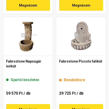
Megnézem
Megnézem
Fabrostone Napsugár
Fabrostone Piccolo falikút
ivókút
Rendelésre
Gyártói készleten
59 570 Ft
/ db
29 725 Ft
/ db