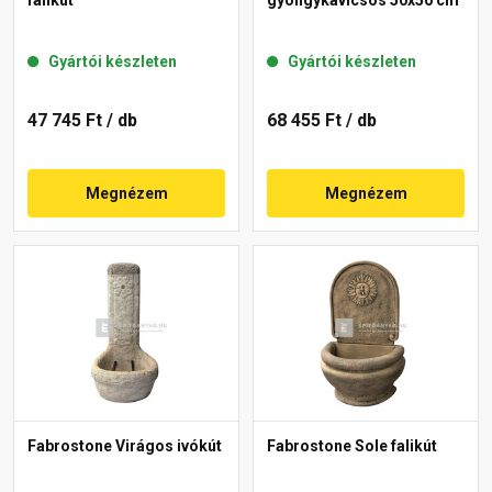
Gyártói készleten
Gyártói készleten
47 745 Ft
/ db
68 455 Ft
/ db
Megnézem
Megnézem
Fabrostone Virágos ivókút
Fabrostone Sole falikút