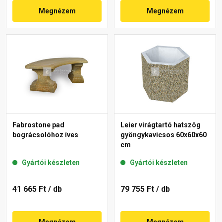
Megnézem
Megnézem
Fabrostone pad
Leier virágtartó hatszög
bográcsolóhoz íves
gyöngykavicsos 60x60x60
cm
Gyártói készleten
Gyártói készleten
41 665 Ft
/ db
79 755 Ft
/ db
Megnézem
Megnézem