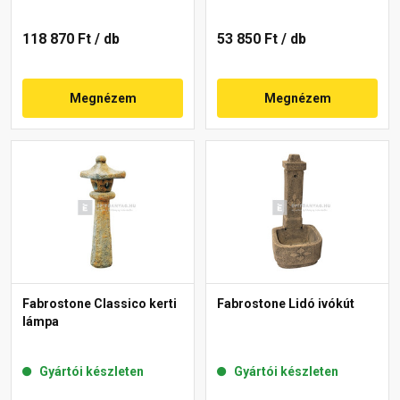
118 870 Ft
/ db
53 850 Ft
/ db
Megnézem
Megnézem
Fabrostone Classico kerti
Fabrostone Lidó ivókút
lámpa
Gyártói készleten
Gyártói készleten