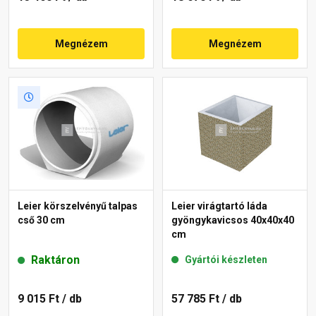
Megnézem
Megnézem
Leier körszelvényű talpas
Leier virágtartó láda
cső 30 cm
gyöngykavicsos 40x40x40
cm
Raktáron
Gyártói készleten
9 015 Ft
/ db
57 785 Ft
/ db