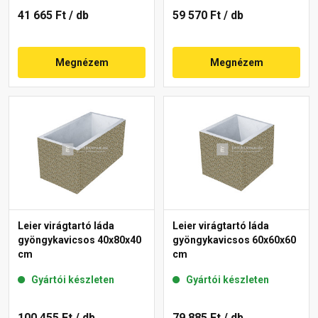
41 665 Ft
/ db
59 570 Ft
/ db
Megnézem
Megnézem
Leier virágtartó láda
Leier virágtartó láda
gyöngykavicsos 40x80x40
gyöngykavicsos 60x60x60
cm
cm
Gyártói készleten
Gyártói készleten
100 455 Ft
/ db
79 885 Ft
/ db