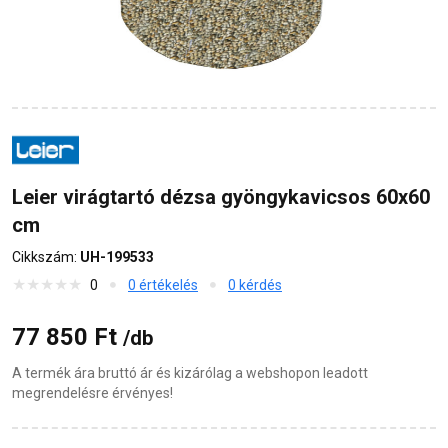
Leier virágtartó dézsa gyöngykavicsos 60x60
cm
Cikkszám:
UH-199533
0
0 értékelés
0 kérdés
77 850 Ft
/db
A termék ára bruttó ár és kizárólag a webshopon leadott
megrendelésre érvényes!