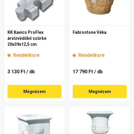
KK Kavics ProFlex
Fabrostone Véka
árvízvédőkő szürke
20x39x12,5 cm
Rendelésre
Rendelésre
3 130 Ft
/ db
17 790 Ft
/ db
Megnézem
Megnézem