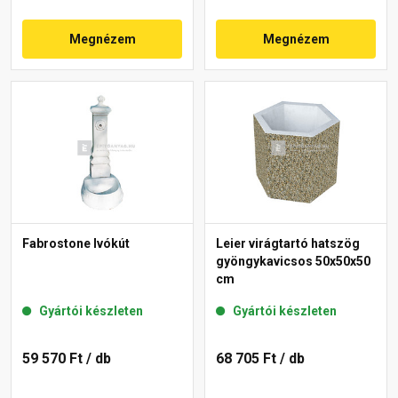
Megnézem
Megnézem
Fabrostone Ivókút
Leier virágtartó hatszög
gyöngykavicsos 50x50x50
cm
Gyártói készleten
Gyártói készleten
59 570 Ft
/ db
68 705 Ft
/ db