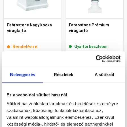
Fabrostone Nagy kocka
Fabrostone Prémium
virágtartó
virágtartó
Rendelésre
Gyártói készleten
20 175 Ft
/ db
32 115 Ft
/ db
Beleegyezés
Részletek
A sütikről
Megnézem
Megnézem
Ez a weboldal sütiket használ
Sütiket használunk a tartalmak és hirdetések személyre
szabásához, közösségi funkciók biztosításához,
valamint weboldalforgalmunk elemzéséhez. Ezenkívül
közösségi média-, hirdető- és elemező partnereinkkel