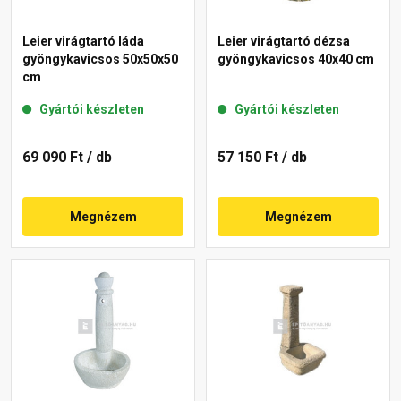
Leier virágtartó láda
Leier virágtartó dézsa
gyöngykavicsos 50x50x50
gyöngykavicsos 40x40 cm
cm
Gyártói készleten
Gyártói készleten
69 090 Ft
/ db
57 150 Ft
/ db
Megnézem
Megnézem