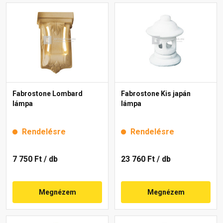
Fabrostone Lombard
Fabrostone Kis japán
lámpa
lámpa
Rendelésre
Rendelésre
7 750 Ft
/ db
23 760 Ft
/ db
Megnézem
Megnézem