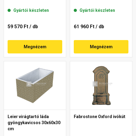
Gyártói készleten
Gyártói készleten
59 570 Ft
/ db
61 960 Ft
/ db
Megnézem
Megnézem
Leier virágtartó láda
Fabrostone Oxford ivókút
gyöngykavicsos 30x60x30
cm