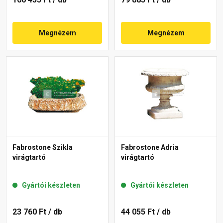
Megnézem
Megnézem
Fabrostone Szikla
Fabrostone Adria
virágtartó
virágtartó
Gyártói készleten
Gyártói készleten
23 760 Ft
/ db
44 055 Ft
/ db