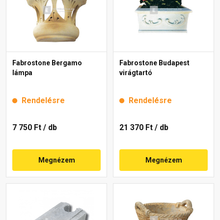
Fabrostone Bergamo
Fabrostone Budapest
lámpa
virágtartó
Rendelésre
Rendelésre
7 750 Ft
/ db
21 370 Ft
/ db
Megnézem
Megnézem