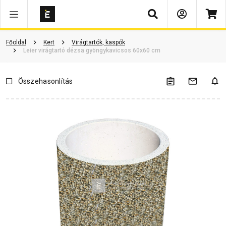
Keresés
Vásárlói vélemények
Kérdések és válaszok
Kapcsolódó cikkek
Főoldal
Kert
Virágtartók, kaspók
Leier virágtartó dézsa gyöngykavicsos 60x60 cm
Összehasonlítás