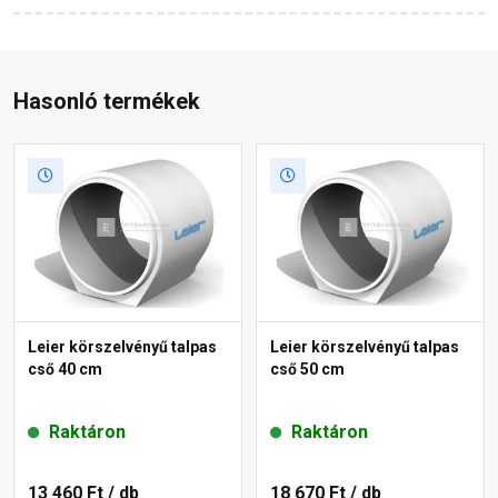
Hasonló termékek
Leier körszelvényű talpas
Leier körszelvényű talpas
cső 40 cm
cső 50 cm
Raktáron
Raktáron
13 460 Ft
/ db
18 670 Ft
/ db